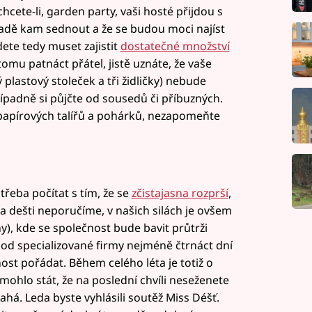
hcete-li, garden party, vaši hosté přijdou s
adě kam sednout a že se budou moci najíst
ete tedy muset zajistit
dostatečné množství
omu patnáct přátel, jistě uznáte, že vaše
 plastový stoleček a tři židličky) nebude
případně si půjčte od sousedů či příbuzných.
papírových talířů a pohárků, nezapomeňte
třeba počítat s tím, že se
zčistajasna rozprší
,
a dešti neporučíme, v našich silách je ovšem
any), kde se společnost bude bavit průtrži
 od specializované firmy nejméně čtrnáct dní
st pořádat. Během celého léta je totiž o
 mohlo stát, že na poslední chvíli neseženete
ahá. Leda byste vyhlásili soutěž Miss Déšť.