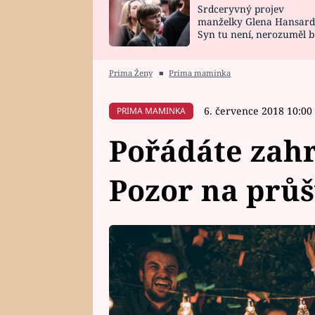
Srdceryvný projev
SNÁŘ
CELEBRITY
manželky Glena Hansard
Syn tu není, nerozuměl b
HOROSKOP NA
VAŘENÍ
tomu, vysvětlila
ROK 2023
Prima Ženy
■
Prima maminka
6. července 2018 10:00
PRIMA MAMINKA
Pořádáte zahr
Pozor na průš