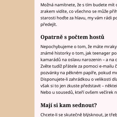
Možná namítnete, že s tím budete mít or
zrakem vidíte, co všechno se může př
starosti hoďte za hlavu, my vám rád
předejít.
Opatrně s počtem hostů
Nepochybujeme o tom, že máte mraky 
známé historky o tom, jak teenager po
kamarádů na oslavu narozenin – a na d
Zvěte tudíž přátele za pomoci e-mailu č
pozvánky na pěkném papíře, pokud mo
Disponujete-li zahrádkou o velikosti d
však si to jen zkuste představit – někte
Nebo u sousedů, kteří ovšem večírek n
Mají si kam sednout?
Chcete-li se skutečně blýsknout, je třeba