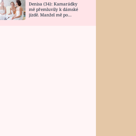
Denisa (34): Kamarádky
mě přemluvily k dámské
jízdě. Manžel mě po
návratu zaskočil