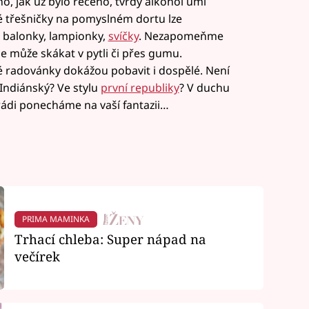
o, jak už bylo řečeno, tvrdý alkohol umí
é třešničky na pomyslném dortu lze
 balonky, lampionky,
svíčky
. Nezapomeňme
e může skákat v pytli či přes gumu.
ké radovánky dokážou pobavit i dospělé. Není
 Indiánský? Ve stylu
první republiky
? V duchu
rádi ponecháme na vaší fantazii…
PRIMA MAMINKA
Trhací chleba: Super nápad na
večírek