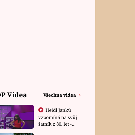
P Videa
Všechna videa
Heidi Janků
vzpomíná na svůj
šatník z 80. let -
Shopaholičky