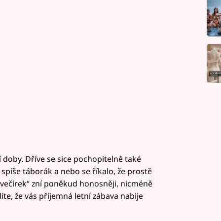
doby. Dříve se sice pochopitelně také
 spíše táborák a nebo se říkalo, že prostě
večírek“ zní poněkud honosněji, nicméně
íte, že vás příjemná letní zábava nabije