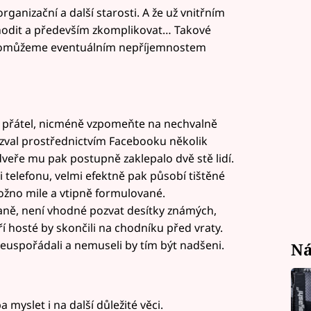
ganizační a další starosti. A že už vnitřním
ihodit a především zkomplikovat… Takové
i pomůžeme eventuálním nepříjemnostem
přátel, nicméně vzpomeňte na nechvalně
zval prostřednictvím Facebooku několik
veře mu pak postupně zaklepalo dvě stě lidí.
i telefonu, velmi efektně pak působí tištěné
žno mile a vtipně formulované.
laně, není vhodné pozvat desítky známých,
ří hosté by skončili na chodníku před vraty.
euspořádali a nemuseli by tím být nadšeni.
Ná
 myslet i na další důležité věci.