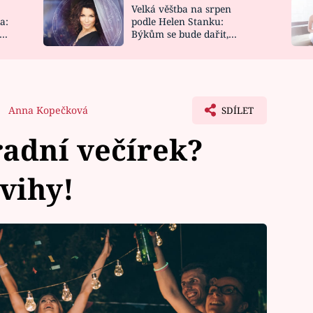
Velká věštba na srpen
NOVINKY
ZAHRADA
a:
podle Helen Stanku:
y
Býkům se bude dařit,
VIDEORECEPTY
DESIGN
Vodnáře čeká jízda
Anna Kopečková
SDÍLET
adní večírek?
vihy!