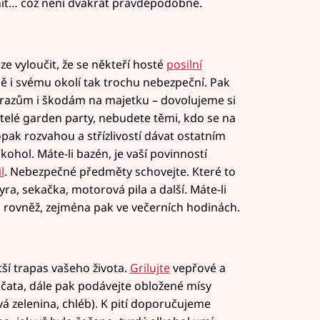
nit… což není dvakrát pravděpodobné.
e vyloučit, že se někteří hosté
posilní
bě i svému okolí tak trochu nebezpeční. Pak
i úrazům i škodám na majetku – dovolujeme si
atelé garden party, nebudete těmi, kdo se na
pak rozvahou a střízlivostí dávat ostatním
ohol. Máte-li bazén, je vaší povinností
l
. Nebezpečné předměty schovejte. Které to
ra, sekačka, motorová pila a další. Máte-li
ji rovněž, zejména pak ve večerních hodinách.
tší trapas vašeho života.
Grilujte
vepřové a
rajčata, dále pak podávejte obložené mísy
tvá zelenina, chléb). K pití doporučujeme