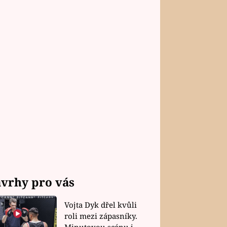
vrhy pro vás
Vojta Dyk dřel kvůli
roli mezi zápasníky.
Minutovou scénu jel