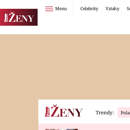
Menu
Celebrity
Vztahy
S
Seriály
Životní styl
ZOO
DIETY A HUBNUTÍ
PROSTŘENO!
CESTOVÁNÍ A
DOVOLENÁ
DUCH
ZDRAVÍ
Trendy:
Pola
Horoskopy
Video
ASTROČLÁNKY
SERIÁLY