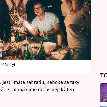
průšvihy!
TO
ů. Jestli máte zahradu, nebojte se taky
když se samozřejmě občas nějaký ten