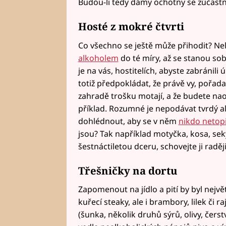
Budou-li tedy dámy ochotny se zúčast
Hosté z mokré čtvrti
Co všechno se ještě může přihodit? Nelz
alkoholem
do té míry, až se stanou so
je na vás, hostitelích, abyste zabránil
totiž předpokládat, že právě vy, pořad
zahradě trošku motají, a že budete nao
příklad. Rozumné je nepodávat tvrdý alk
dohlédnout, aby se v něm
nikdo netopi
jsou? Tak například motyčka, kosa, seky
šestnáctiletou dceru, schovejte ji radě
Třešničky na dortu
Zapomenout na jídlo a pití by byl nejvě
kuřecí steaky, ale i brambory, lilek či 
(šunka, několik druhů sýrů, olivy, čers