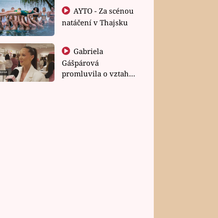
AYTO - Za scénou
natáčení v Thajsku
Gabriela
Gášpárová
promluvila o vztahu
a zakládání rodiny