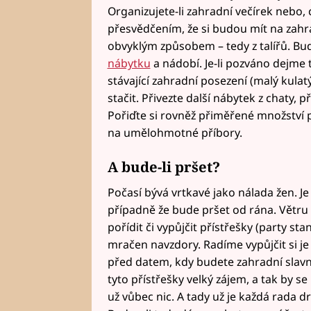
Organizujete-li zahradní večírek nebo, c
přesvědčením, že si budou mít na zahr
obvyklým způsobem – tedy z talířů. Bud
nábytku
a nádobí. Je-li pozváno dejme t
stávající zahradní posezení (malý kulatý
stačit. Přivezte další nábytek z chaty, 
Pořiďte si rovněž přiměřené množství 
na umělohmotné příbory.
A bude-li pršet?
Počasí bývá vrtkavé jako nálada žen. Je 
případně že bude pršet od rána. Větru 
pořídit či vypůjčit přístřešky (party st
mračen navzdory. Radíme vypůjčit si je
před datem, kdy budete zahradní slavno
tyto přístřešky velký zájem, a tak by se
už vůbec nic. A tady už je každá rada dr