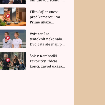
bez dubla
Filip Sajler znovu
před kamerou: Na
Primě ukáže
poctivou kuchyni i
rychlé recepty
Vyřazení se
tentokrát nekonalo.
Dvojčata ale mají po
uzavření třetí etapy
závodu nůž na krku
Šok v Kambodži.
Favoritky Chicas
končí, závod ukázal
svou nejtvrdší tvář