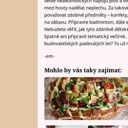
vedle nealkoholických nápojů pivo a vín
mezi hosty nadělat neplechu. Za takov
považovat zdobivé předměty – konfety,
na zábavu. Připravte badminton, dále s
Nebudete věřit, jak tyto zdánlivě děts
špatné ani připravit tematický večírek.
budovatelských padesátých let? To už 
-em-
Mohlo by vás taky zajímat: