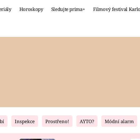
eriály
Horoskopy
Sledujte prima+
Filmový festival Karl
Celebrity
Recept
MÓDA A KRÁSA
HLAVNÍ JÍ
VZTAHY A SEX
SLADKÉ
PRIMA MAMINKA
ZDRAVÉ
bí
Inspekce
Prostřeno!
AYTO?
Módní alarm
Fresh
Living
RECEPTY
BYDLENÍ