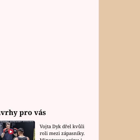
vrhy pro vás
Vojta Dyk dřel kvůli
roli mezi zápasníky.
Minutovou scénu jel