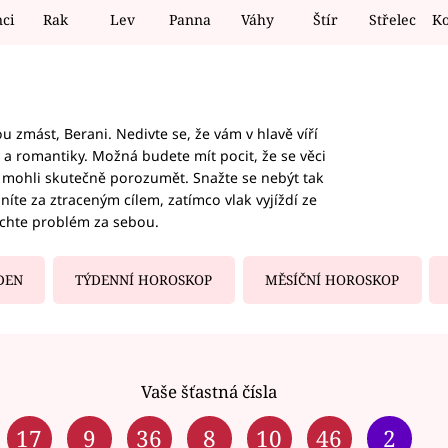
nci
Rak
Lev
Panna
Váhy
Štír
Střelec
K
 zmást, Berani. Nedivte se, že vám v hlavě víří
ky a romantiky. Možná budete mít pocit, že se věci
jim mohli skutečně porozumět. Snažte se nebýt tak
honíte za ztraceným cílem, zatímco vlak vyjíždí ze
echte problém za sebou.
DEN
TÝDENNÍ HOROSKOP
MĚSÍČNÍ HOROSKOP
Vaše šťastná čísla
17
9
36
8
10
46
2