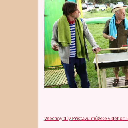
ostatní ztratili svoje panictví. P
exkluzivním videu. Celý díl Příst
Všechny díly Přístavu můžete vidět onl