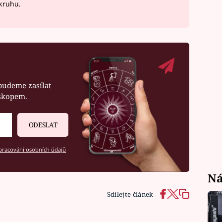
okruhu.
budeme zasílat
oskopem.
ODESLAT
racování osobních údajů
Ná
Sdílejte článek