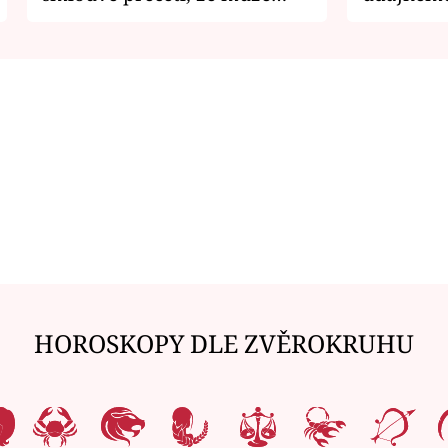
zemřít
je v nemil
HOROSKOPY DLE ZVĚROKRUHU