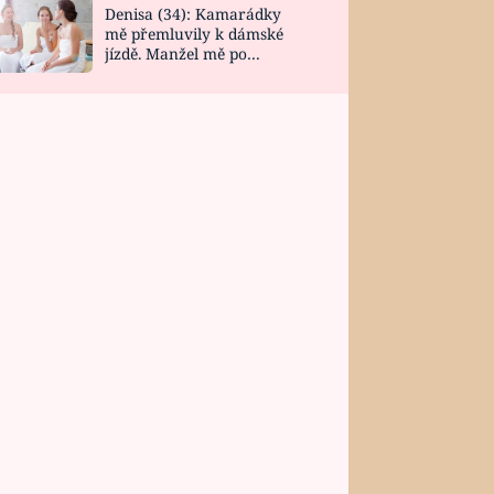
Denisa (34): Kamarádky
mě přemluvily k dámské
jízdě. Manžel mě po
návratu zaskočil