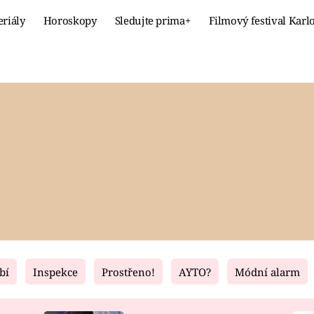
eriály
Horoskopy
Sledujte prima+
Filmový festival Karl
Celebrity
Recept
MÓDA A KRÁSA
HLAVNÍ JÍ
VZTAHY A SEX
SLADKÉ
PRIMA MAMINKA
ZDRAVÉ
bí
Inspekce
Prostřeno!
AYTO?
Módní alarm
Fresh
Living
RECEPTY
BYDLENÍ