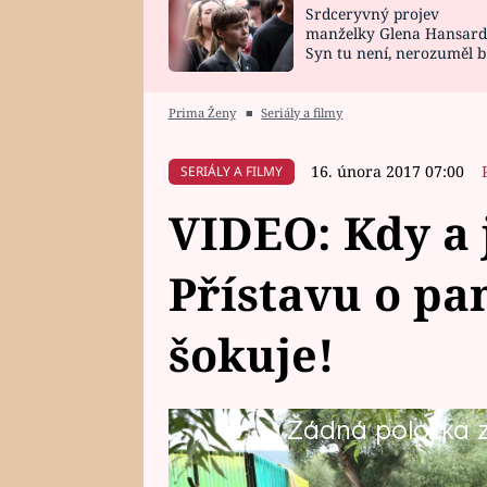
Srdceryvný projev
SNÁŘ
CELEBRITY
manželky Glena Hansard
Syn tu není, nerozuměl b
HOROSKOP NA
VAŘENÍ
tomu, vysvětlila
ROK 2023
Prima Ženy
■
Seriály a filmy
16. února 2017 07:00
SERIÁLY A FILMY
VIDEO: Kdy a j
Přístavu o pan
šokuje!
Žádná položka z 
Pepa Krupička se odmítá smířit s
rychle roste a mění se v ženu. 