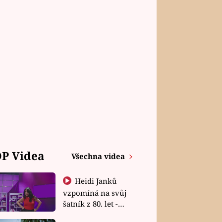
P Videa
Všechna videa
Heidi Janků
vzpomíná na svůj
šatník z 80. let -
Shopaholičky