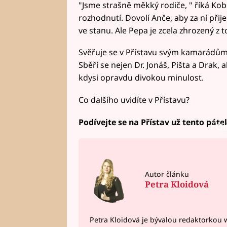
"Jsme strašně měkký rodiče, " říká Kob
rozhodnutí. Dovolí Anče, aby za ní přijel
ve stanu. Ale Pepa je zcela zhrozený z 
Svěřuje se v Přístavu svým kamarádům a p
Sběří se nejen Dr. Jonáš, Pišta a Drak, 
kdysi opravdu divokou minulost.
Co dalšího uvidíte v Přístavu?
Podívejte se na Přístav už tento páte
Fai
Autor článku
Petra Kloidová
Petra Kloidová je bývalou redaktorkou 