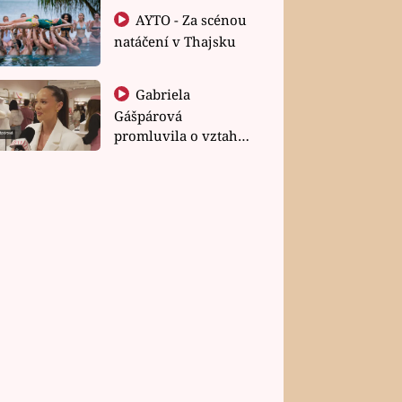
AYTO - Za scénou
natáčení v Thajsku
Gabriela
Gášpárová
promluvila o vztahu
a zakládání rodiny