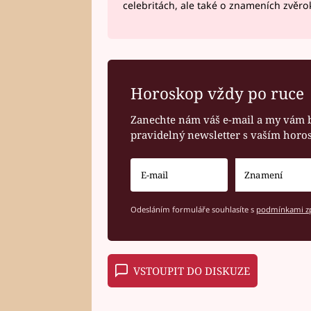
celebritách, ale také o znameních zvěr
Horoskop vždy po ruce
Zanechte nám váš e-mail a my vám 
pravidelný newsletter s vaším hor
Odesláním formuláře souhlasíte s
podmínkami zp
VSTOUPIT DO DISKUZE