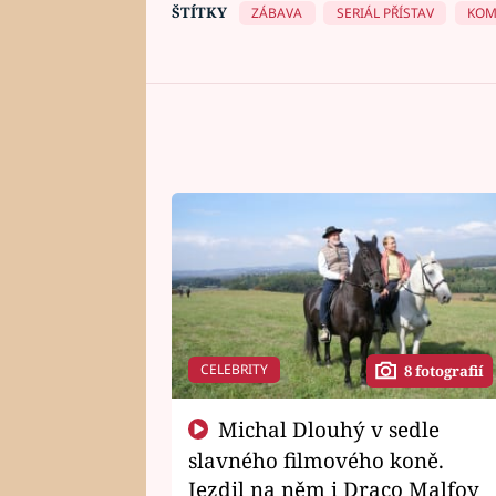
ŠTÍTKY
ZÁBAVA
SERIÁL PŘÍSTAV
KOM
CELEBRITY
8 fotografií
Michal Dlouhý v sedle
slavného filmového koně.
Jezdil na něm i Draco Malfoy