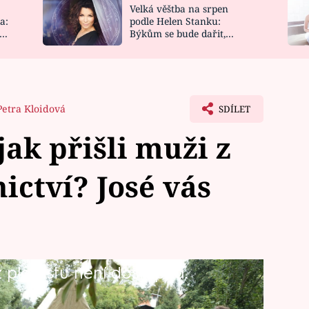
Velká věštba na srpen
NOVINKY
ZAHRADA
a:
podle Helen Stanku:
y
Býkům se bude dařit,
VIDEORECEPTY
DESIGN
Vodnáře čeká jízda
Petra Kloidová
SDÍLET
ak přišli muži z
ictví? José vás
playlistu není dostupná.
 tím, že jeho nevlastní dcera tak
V hospodě Přístav pak padne téma, kdy