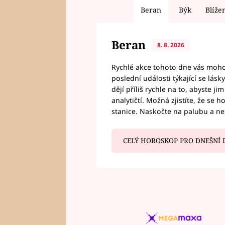
Beran
Býk
Blíže
Beran
8. 8. 2026
Rychlé akce tohoto dne vás mohou
poslední události týkající se lás
dějí příliš rychle na to, abyste 
analytičtí. Možná zjistíte, že se 
stanice. Naskočte na palubu a n
CELÝ HOROSKOP PRO DNEŠNÍ 