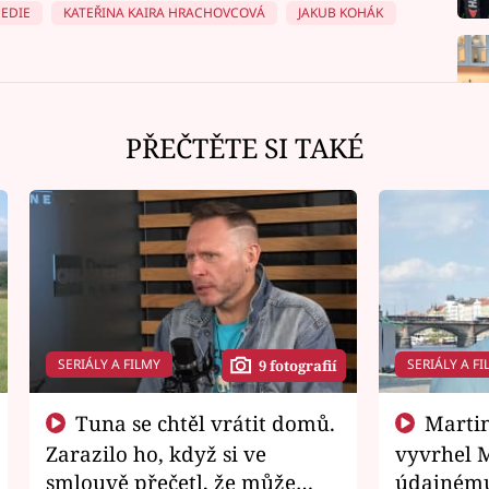
EDIE
KATEŘINA KAIRA HRACHOVCOVÁ
JAKUB KOHÁK
PŘEČTĚTE SI TAKÉ
SERIÁLY A FILMY
SERIÁLY A FI
9 fotografií
Tuna se chtěl vrátit domů.
Martin Písařík jako
Zarazilo ho, když si ve
vyvrhel 
smlouvě přečetl, že může
údajnému