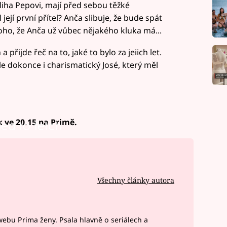
liha Pepovi, mají před sebou těžké
 její první přítel? Anča slibuje, že bude spát
toho, že Anča už vůbec nějakého kluka má...
řijde řeč na to, jaké to bylo za jeiich let.
ale dokonce i charismatický José, který měl
k ve 20.15 na Primě.
led to fetch
Všechny články autora
webu Prima ženy. Psala hlavně o seriálech a