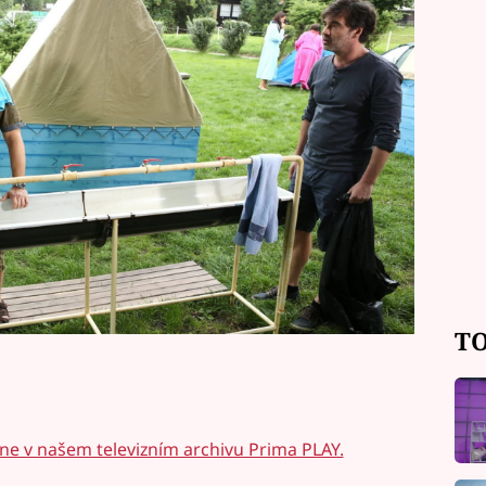
odívejte se na vtipnou debatu v
avu uvidíte v pátek ve 20.15 na Primě.
TO
ine v našem televizním archivu Prima PLAY.