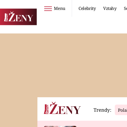
Menu
Celebrity
Vztahy
S
Seriály
Životní styl
ZOO
DIETY A HUBNUTÍ
PROSTŘENO!
CESTOVÁNÍ A
DOVOLENÁ
DUCH
ZDRAVÍ
Trendy:
Pola
Horoskopy
Video
ASTROČLÁNKY
SERIÁLY