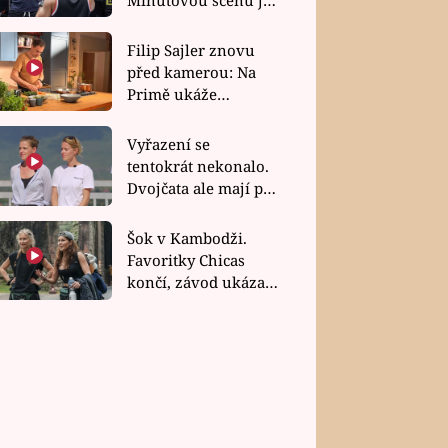
bez dubla
Filip Sajler znovu
před kamerou: Na
Primě ukáže
poctivou kuchyni i
rychlé recepty
Vyřazení se
tentokrát nekonalo.
Dvojčata ale mají po
uzavření třetí etapy
závodu nůž na krku
Šok v Kambodži.
Favoritky Chicas
končí, závod ukázal
svou nejtvrdší tvář