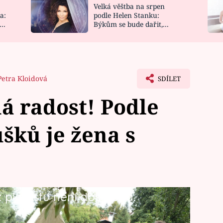
Velká věštba na srpen
NOVINKY
ZAHRADA
a:
podle Helen Stanku:
y
Býkům se bude dařit,
VIDEORECEPTY
DESIGN
Vodnáře čeká jízda
Petra Kloidová
SDÍLET
á radost! Podle
šků je žena s
playlistu není dostupná.
 Martin ji navrhl, aby s ním začala
rvním videem má nečekaný úspěch!