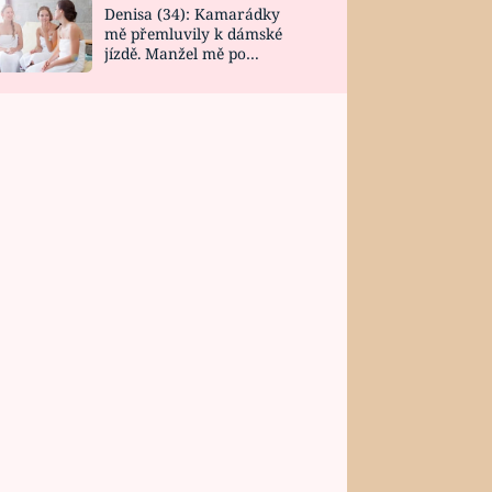
Denisa (34): Kamarádky
mě přemluvily k dámské
jízdě. Manžel mě po
návratu zaskočil