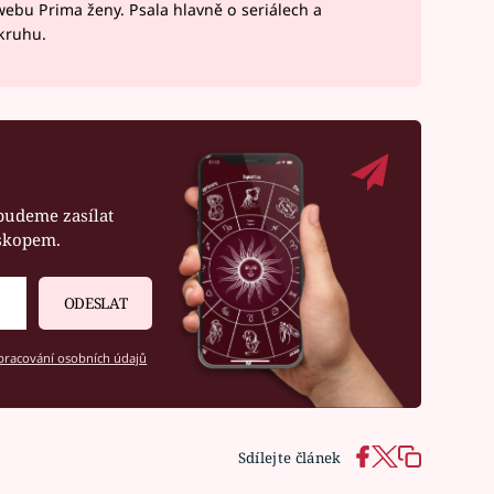
webu Prima ženy. Psala hlavně o seriálech a
okruhu.
budeme zasílat
oskopem.
ODESLAT
racování osobních údajů
Sdílejte článek