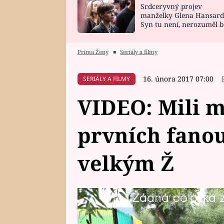
Srdceryvný projev
SNÁŘ
CELEBRITY
manželky Glena Hansard
Syn tu není, nerozuměl b
HOROSKOP NA
VAŘENÍ
tomu, vysvětlila
ROK 2023
Prima Ženy
■
Seriály a filmy
16. února 2017 07:00
SERIÁLY A FILMY
VIDEO: Mili m
prvních fanou
velkým Ž
Žádná položka z 
Kariéra Mili dostává velké grády.
točit videa o vaření a Mili s p