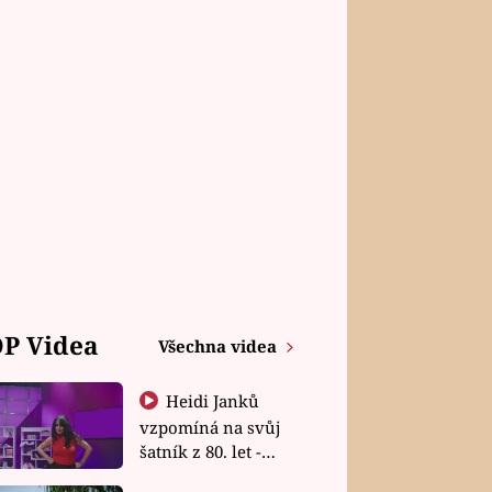
P Videa
Všechna videa
Heidi Janků
vzpomíná na svůj
šatník z 80. let -
Shopaholičky