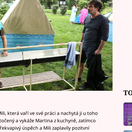
luzivním videu z pátečního večera!
TO
i, která vaří ve své práci a nachytá ji u toho
ytočený a vykáže Martina z kuchyně, zatímco
překvapivý úspěch a Mili zaplavily pozitvní