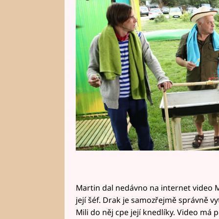
Podívejte se na její radost v exk
Martin dal nedávno na internet video Mil
její šéf. Drak je samozřejmě správně v
Mili do něj cpe její knedlíky. Video má 