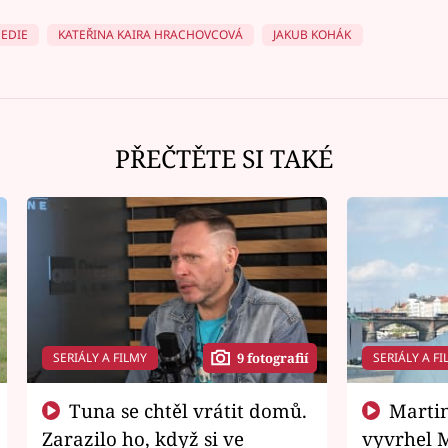
EDIE
KATEŘINA KAIRA HRACHOVCOVÁ
JAKUB KOHÁK
PŘEČTĚTE SI TAKÉ
SERIÁLY A FILMY
SERIÁLY A FI
9 fotografií
Tuna se chtěl vrátit domů.
Martin Písařík jako
Zarazilo ho, když si ve
vyvrhel 