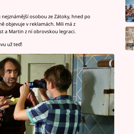
ou nejznámější osobou ze Zátoky, hned po
ě objevuje v reklamách. Mili má z
t a Martin z ní obrovskou legraci.
avu už teď!