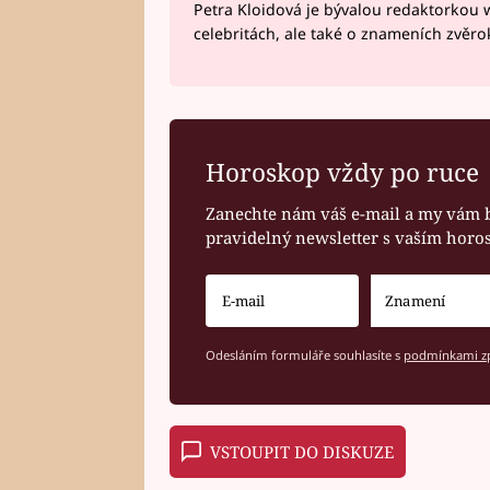
Petra Kloidová je bývalou redaktorkou 
celebritách, ale také o znameních zvěr
Horoskop vždy po ruce
Zanechte nám váš e-mail a my vám 
pravidelný newsletter s vaším hor
Odesláním formuláře souhlasíte s
podmínkami zp
VSTOUPIT DO DISKUZE