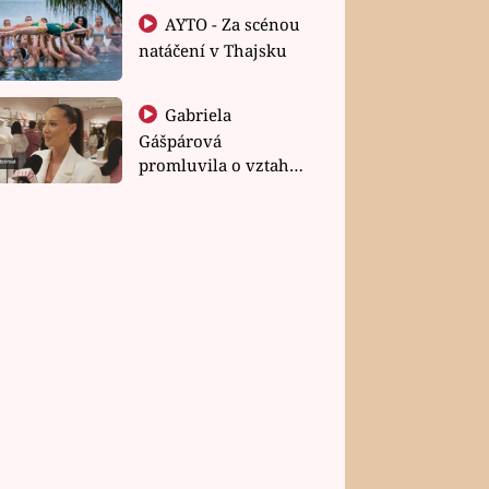
AYTO - Za scénou
natáčení v Thajsku
Gabriela
Gášpárová
promluvila o vztahu
a zakládání rodiny