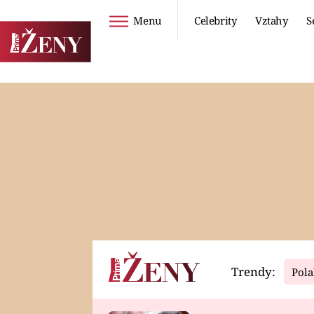
Menu
Celebrity
Vztahy
S
Seriály
Životní styl
ZOO
DIETY A HUBNUTÍ
PROSTŘENO!
CESTOVÁNÍ A
DOVOLENÁ
DUCH
ZDRAVÍ
Trendy:
Pola
Horoskopy
Video
ASTROČLÁNKY
SERIÁLY