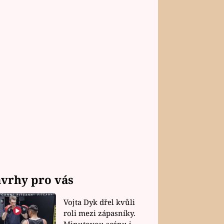
vrhy pro vás
Vojta Dyk dřel kvůli
roli mezi zápasníky.
Minutovou scénu jel