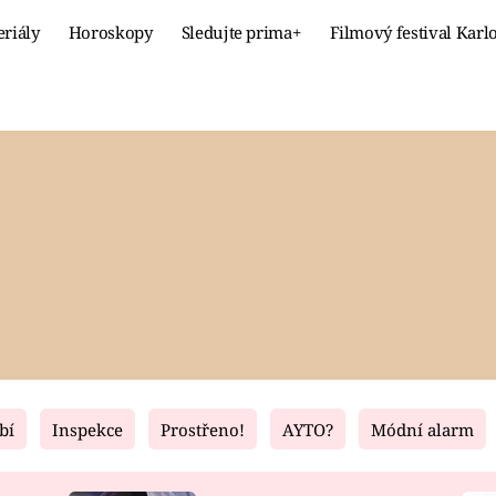
eriály
Horoskopy
Sledujte prima+
Filmový festival Karl
Celebrity
Recept
MÓDA A KRÁSA
HLAVNÍ JÍ
VZTAHY A SEX
SLADKÉ
PRIMA MAMINKA
ZDRAVÉ
bí
Inspekce
Prostřeno!
AYTO?
Módní alarm
Fresh
Living
RECEPTY
BYDLENÍ