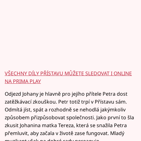
VŠECHNY DÍLY PŘÍSTAVU MŮŽETE SLEDOVAT I ONLINE
NA PRIMA PLAY
Odjezd Johany je hlavně pro jejího přítele Petra dost
zatěžkávací zkouškou. Petr totiž trpí v Přístavu sám.
Odmítá jíst, spát a rozhodně se nehodlá jakýmkoliv
způsobem přizpůsobovat společnosti. Jako první to šla
zkusit Johanina matka Tereza, která se snažila Petra
přemluvit, aby začala v životě zase fungovat. Mladý
muzikant však na dobré rady nereaguje.