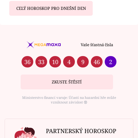
CELÝ HOROSKOP PRO DNEŠNÍ DEN
Vaše šťastná čísla
36
33
10
4
9
46
2
ZKUSTE ŠTĚSTÍ
Ministerstvo financí varuje: Účastí na hazardní hře může
vzniknout závislost ⑱
PARTNERSKÝ HOROSKOP