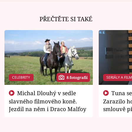
PŘEČTĚTE SI TAKÉ
CELEBRITY
SERIÁLY A FIL
8 fotografií
Michal Dlouhý v sedle
Tuna se chtěl vrátit domů.
slavného filmového koně.
Zarazilo ho
Jezdil na něm i Draco Malfoy
smlouvě př
zemřít