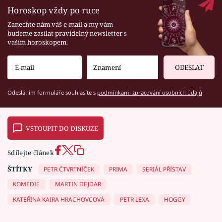
Horoskop vždy po ruce
Zanechte nám váš e-mail a my vám
budeme zasílat pravidelný newsletter s
vaším horoskopem.
ODESLAT
Odesláním formuláře souhlasíte s
podmínkami zpracování osobních údajů
VSTOUPIT DO DISKUZE
Sdílejte článek
ŠTÍTKY
PETR ČTVRTNÍČEK
PRIMA
SERIÁL PŘÍSTAV
KOMEDIE
MARTIN DEJDAR
KATEŘINA KAIRA HRACHOVCOVÁ
PETR LEXA
HOGGY