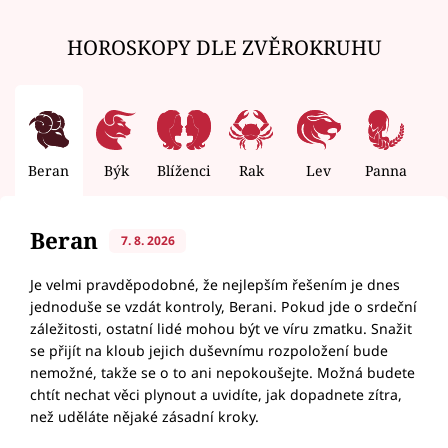
HOROSKOPY DLE ZVĚROKRUHU
Beran
Býk
Blíženci
Rak
Lev
Panna
V
Beran
7. 8. 2026
Je velmi pravděpodobné, že nejlepším řešením je dnes
jednoduše se vzdát kontroly, Berani. Pokud jde o srdeční
záležitosti, ostatní lidé mohou být ve víru zmatku. Snažit
se přijít na kloub jejich duševnímu rozpoložení bude
nemožné, takže se o to ani nepokoušejte. Možná budete
chtít nechat věci plynout a uvidíte, jak dopadnete zítra,
než uděláte nějaké zásadní kroky.