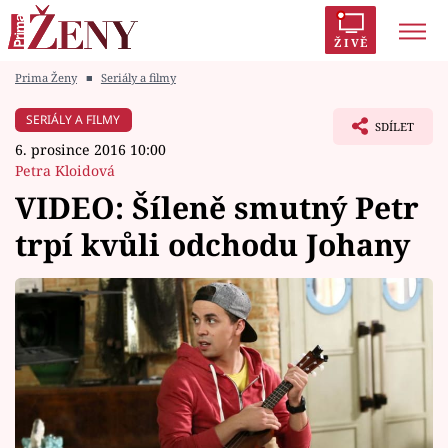
ŽIVĚ
Prima Ženy
■
Seriály a filmy
Trendy:
Polabí
Inspekce
Prostřeno!
AYTO?
SERIÁLY A FILMY
SDÍLET
Módní alarm
Zrádci
Proměny
6. prosince 2016 10:00
Petra Kloidová
VIDEO: Šíleně smutný Petr
trpí kvůli odchodu Johany
Témata
Celebrity
Vztahy
Seriály