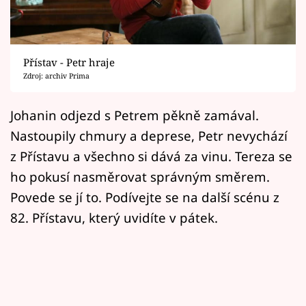
Horoskopy
Sledujte prima+
Přístav - Petr hraje
Filmový festival Karlovy Vary
Zdroj: archiv Prima
Pořady
Johanin odjezd s Petrem pěkně zamával.
Nastoupily chmury a deprese, Petr nevychází
Mámy sobě
z Přístavu a všechno si dává za vinu. Tereza se
ho pokusí nasměrovat správným směrem.
Přihlášení
Povede se jí to. Podívejte se na další scénu z
82. Přístavu, který uvidíte v pátek.
Sledujte nás