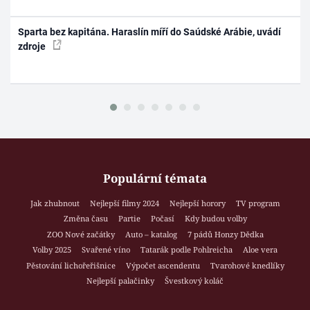
Sparta bez kapitána. Haraslín míří do Saúdské Arábie, uvádí
zdroje
Populární témata
Jak zhubnout
Nejlepší filmy 2024
Nejlepší horory
TV program
Změna času
Partie
Počasí
Kdy budou volby
ZOO Nové začátky
Auto – katalog
7 pádů Honzy Dědka
Volby 2025
Svařené víno
Tatarák podle Pohlreicha
Aloe vera
Pěstování lichořeřišnice
Výpočet ascendentu
Tvarohové knedlíky
Nejlepší palačinky
Švestkový koláč