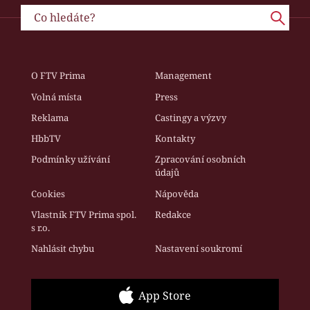
O FTV Prima
Management
Volná místa
Press
Reklama
Castingy a výzvy
HbbTV
Kontakty
Podmínky užívání
Zpracování osobních
údajů
Cookies
Nápověda
Vlastník FTV Prima spol.
Redakce
s r.o.
Nahlásit chybu
Nastavení soukromí
App Store