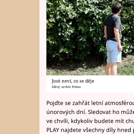
José neví, co se děje
Zdroj: archiv Prima
Pojďte se zahřát letní atmosfér
únorových dní. Sledovat ho může
ve chvíli, kdykoliv budete mít c
PLAY najdete všechny díly hned p