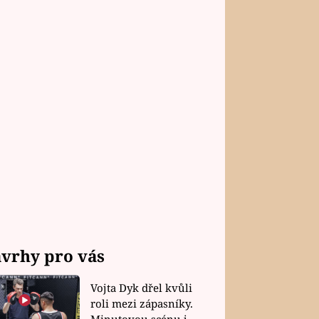
vrhy pro vás
Vojta Dyk dřel kvůli
roli mezi zápasníky.
Minutovou scénu jel