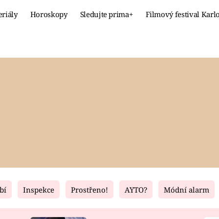
eriály
Horoskopy
Sledujte prima+
Filmový festival Karl
Celebrity
Recept
MÓDA A KRÁSA
HLAVNÍ JÍ
VZTAHY A SEX
SLADKÉ
PRIMA MAMINKA
ZDRAVÉ
bí
Inspekce
Prostřeno!
AYTO?
Módní alarm
Fresh
Living
RECEPTY
BYDLENÍ