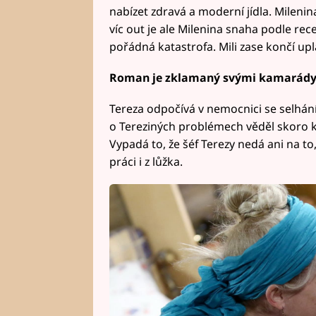
nabízet zdravá a moderní jídla. Mileni
víc out je ale Milenina snaha podle re
pořádná katastrofa. Mili zase končí up
Roman je zklamaný svými kamarády 
Tereza odpočívá v nemocnici se selhán
o Tereziných problémech věděl skoro ka
Vypadá to, že šéf Terezy nedá ani na to
práci i z lůžka.