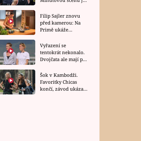
bez dubla
Filip Sajler znovu
před kamerou: Na
Primě ukáže
poctivou kuchyni i
rychlé recepty
Vyřazení se
tentokrát nekonalo.
Dvojčata ale mají po
uzavření třetí etapy
závodu nůž na krku
Šok v Kambodži.
Favoritky Chicas
končí, závod ukázal
svou nejtvrdší tvář