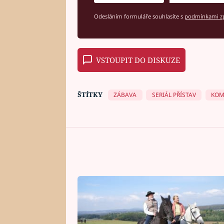
Odesláním formuláře souhlasíte s
podmínkami zp
VSTOUPIT DO DISKUZE
ŠTÍTKY
ZÁBAVA
SERIÁL PŘÍSTAV
KOM