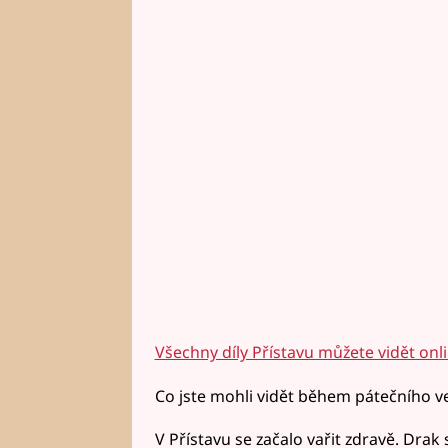
Všechny díly Přístavu můžete vidět onl
Co jste mohli vidět během pátečního v
V Přístavu se začalo vařit zdravě. Drak