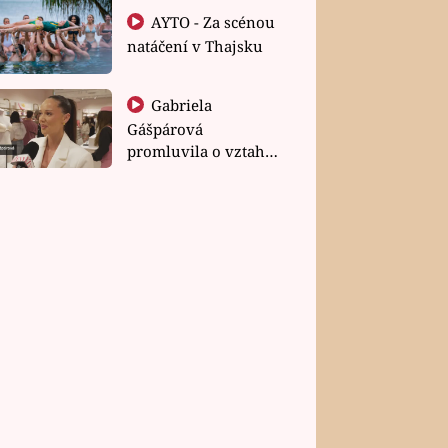
AYTO - Za scénou
natáčení v Thajsku
Gabriela
Gášpárová
promluvila o vztahu
a zakládání rodiny