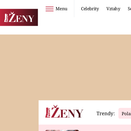
Menu
Celebrity
Vztahy
S
Seriály
Životní styl
ZOO
DIETY A HUBNUTÍ
PROSTŘENO!
CESTOVÁNÍ A
DOVOLENÁ
DUCH
ZDRAVÍ
Trendy:
Pola
Horoskopy
Video
ASTROČLÁNKY
SERIÁLY