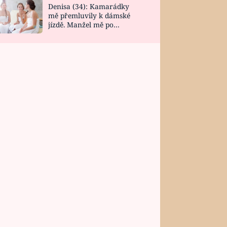
Denisa (34): Kamarádky
mě přemluvily k dámské
jízdě. Manžel mě po
návratu zaskočil