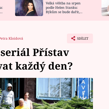
Velká věštba na srpen
NOVINKY
ZAHRADA
a:
podle Helen Stanku:
y
Býkům se bude dařit,
VIDEORECEPTY
DESIGN
Vodnáře čeká jízda
Petra Kloidová
SDÍLET
 seriál Přístav
vat každý den?