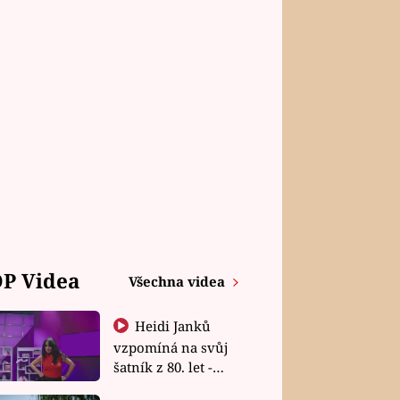
P Videa
Všechna videa
Heidi Janků
vzpomíná na svůj
šatník z 80. let -
Shopaholičky