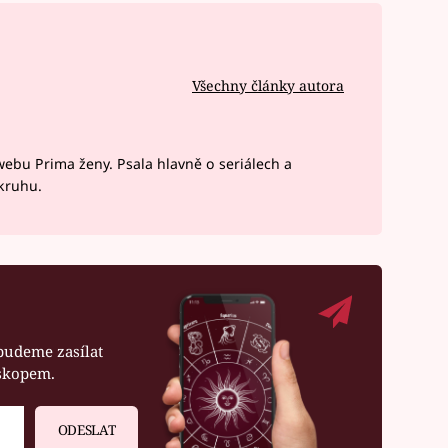
Všechny články autora
webu Prima ženy. Psala hlavně o seriálech a
okruhu.
budeme zasílat
oskopem.
ODESLAT