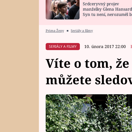
Srdceryvný projev
SNÁŘ
CELEBRITY
manželky Glena Hansard
Syn tu není, nerozuměl b
HOROSKOP NA
VAŘENÍ
tomu, vysvětlila
ROK 2023
Prima Ženy
■
Seriály a filmy
10. února 2017 22:00
SERIÁLY A FILMY
Víte o tom, že
můžete sledo