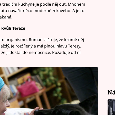
na tradiční kuchyně je podle něj out. Mnohem
ceptu navařit něco moderně zdravého. A je to
lakaná.
kvůli Tereze
ím organismu. Roman zjišťuje, že kromě něj
ždý. Je rozčílený a má plnou hlavu Terezy.
, že ji dostal do nemocnice. Požaduje od ní
Ná