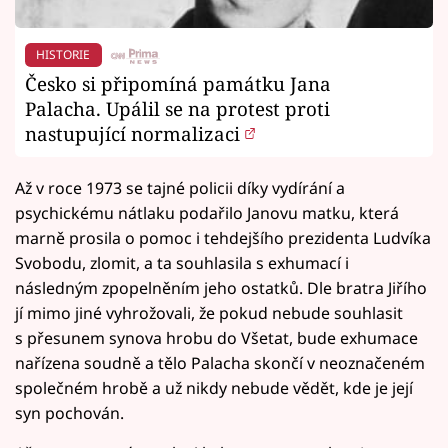
HISTORIE
Česko si připomíná památku Jana
Palacha. Upálil se na protest proti
nastupující normalizaci
Až v roce 1973 se tajné policii díky vydírání a
psychickému nátlaku podařilo Janovu matku, která
marně prosila o pomoc i tehdejšího prezidenta Ludvíka
Svobodu, zlomit, a ta souhlasila s exhumací i
následným zpopelněním jeho ostatků. Dle bratra Jiřího
jí mimo jiné vyhrožovali, že pokud nebude souhlasit
s přesunem synova hrobu do Všetat, bude exhumace
nařízena soudně a tělo Palacha skončí v neoznačeném
společném hrobě a už nikdy nebude vědět, kde je její
syn pochován.