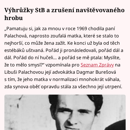
Výhrůžky StB a zrušení navštěvovaného
hrobu
„Pamatuju si, jak za mnou v roce 1969 chodila paní
Palachová, naprosto zoufalá matka, které se stalo to
nejhorší, co může žena zažít. Ke konci už byla od těch
estébáků uštvaná. Pořád ji pronásledovali, pořád dál a
dál. Pořád do ní hučeli… a pořád se mě ptala: Myslíte,
že to mělo smysl?“ vzpomínala pro
Seznam Zprávy
na
Libuši Palachovou její advokátka Dagmar Burešová
s tím, že jeho matka v normalizaci mnohokrát váhala,
zda synova oběť opravdu stála za všechno její utrpení.