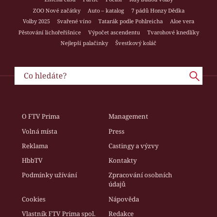
ZOO Nové začátky
Auto – katalog
7 pádů Honzy Dědka
Volby 2025
Svařené víno
Tatarák podle Pohlreicha
Aloe vera
Pěstování lichořeřišnice
Výpočet ascendentu
Tvarohové knedlíky
Nejlepší palačinky
Švestkový koláč
O FTV Prima
Management
Volná místa
Press
Reklama
Castingy a výzvy
HbbTV
Kontakty
Podmínky užívání
Zpracování osobních
údajů
Cookies
Nápověda
Vlastník FTV Prima spol.
Redakce