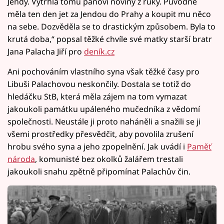
Jendy. Vytrhla tomu pánovi noviny z ruky. Původně
měla ten den jet za Jendou do Prahy a koupit mu něco
na sebe. Dozvěděla se to drastickým způsobem. Byla to
krutá doba,“ popsal těžké chvíle své matky starší bratr
Jana Palacha Jiří pro
deník.cz
Ani pochováním vlastního syna však těžké časy pro
Libuši Palachovou neskončily. Dostala se totiž do
hledáčku StB, která měla zájem na tom vymazat
jakoukoli památku upáleného mučedníka z vědomí
společnosti. Neustále ji proto naháněli a snažili se ji
všemi prostředky přesvědčit, aby povolila zrušení
hrobu svého syna a jeho zpopelnění. Jak uvádí i
Paměť
národa
, komunisté bez okolků žalářem trestali
jakoukoli snahu zpětně připomínat Palachův čin.