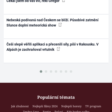
Čekal jsem od vás víc, řekl Gregor
Nebeská podívaná nad Českem se blíží. Působivé zatmění
Slunce doplní meteorická show
Češi slepě věřili aplikaci a přecenili síly, píší v Rakousku. V
Alpách je zachraňoval vrtulník
Populární témata
Jak zhubnout
Nejlepší filmy 2024
Nejlepší horory
TV program
Změna času
Partie
Počasí
Kdy budou volby