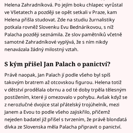
Helena Zahradníková. Po jejím boku chlapec vyrůstal
ve Všetatech a později se opět setkali v Praze, kam
Helena přišla studovat. Zde na studiu žurnalistiky
potkala rovněž Slovenku Evu Bednárikovou, s níž
Palacha později seznámila. Ze slov pamětníků včetně
samotné Zahradníkové vyplývá, že s ním nikdy
nenavázala žádný milostný vztah.
S kým přišel Jan Palach o panictví?
Právě naopak, Jan Palach jí podle všeho byl spíš
takovým bratrem až otcovskou figurou. Helena totiž
v dětství prodělala obrnu a od té doby trpěla tělesným
postižením, které ji omezovalo v pohybu. Avšak když se
z nerozlučné dvojice stal přátelský trojúhelník, mezi
Janem a Evou to podle všeho zajiskřilo, přičemž
nejeden badatel již přišel s tvrzením, že právě blonďatá
dívka ze Slovenska měla Palacha připravit o panictví.