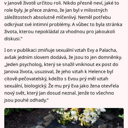
v Janově životě určitou roli. Nikdo přesně neví, jaké to
role byly. Je přece známo, že Jan byl v milostných
záležitostech absolutně mlčenlivý. Neměl potřebu
odkrývat své intimní problémy. A vůbec to byla stránka
života, kterou nepokládal za vhodnou pro jakoukoli
diskusi.“
I on v publikaci zmiňuje sexuální vztah Evy a Palacha,
avšak jedním slovem dodává, že jsou to jen domněnky.
„Jeden psycholog, který se snažil vniknout ex post do
Janova života, usuzoval, že jeho vztah k Helence byl
citově-pečovatelský, kdežto s Evou prý měl vztah
sexuální, biologický. Že mu prý Eva jako žena otevřela
nový svět, který Jan dosud neznal. Jenže to všechno
jsou pouhé odhady.“