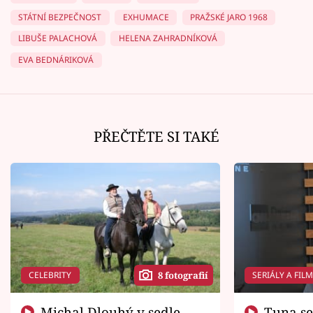
STÁTNÍ BEZPEČNOST
EXHUMACE
PRAŽSKÉ JARO 1968
LIBUŠE PALACHOVÁ
HELENA ZAHRADNÍKOVÁ
EVA BEDNÁRIKOVÁ
PŘEČTĚTE SI TAKÉ
CELEBRITY
SERIÁLY A FIL
8 fotografií
Michal Dlouhý v sedle
Tuna se chtěl vrátit domů.