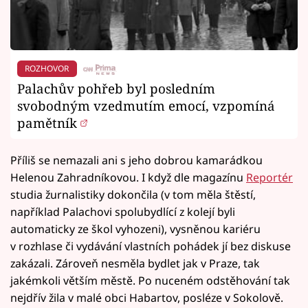
ROZHOVOR
Palachův pohřeb byl posledním
svobodným vzedmutím emocí, vzpomíná
pamětník
Příliš se nemazali ani s jeho dobrou kamarádkou
Helenou Zahradníkovou. I když dle magazínu
Reportér
studia žurnalistiky dokončila (v tom měla štěstí,
například Palachovi spolubydlící z kolejí byli
automaticky ze škol vyhozeni), vysněnou kariéru
v rozhlase či vydávání vlastních pohádek jí bez diskuse
zakázali. Zároveň nesměla bydlet jak v Praze, tak
jakémkoli větším městě. Po nuceném odstěhování tak
nejdřív žila v malé obci Habartov, posléze v Sokolově.