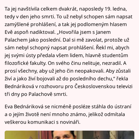
Ta jej navštívila celkem dvakrát, naposledy 19. ledna,
tedy v den jeho smrti. To už nebyl schopen sám napsat
zamýšlené prohlášení, a tak jej podlomeným hlasem
Evě aspoň nadiktoval. „Hovořila jsem s Janem
Palachem jako poslední. Dal si mě zavolat, protože už
sám nebyl schopný napsat prohlášení. Řekl mi, abych
jej svými ústy předala všem lidem, hlavně studentům
filozofické fakulty. On svého činu nelituje, nezradil. A
prosí všechny, aby už jeho čin neopakovali. Aby zůstali
živí a jako živí bojovali až do posledního dechu,“ řekla
Bednáriková v rozhovoru pro Československou televizi
tři dny po Palachově smrti.
Eva Bednáriková se nicméně posléze stáhla do ústraní
a o jejím životě není mnoho známo, jelikož odmítala
veškerou komunikaci s novináři.