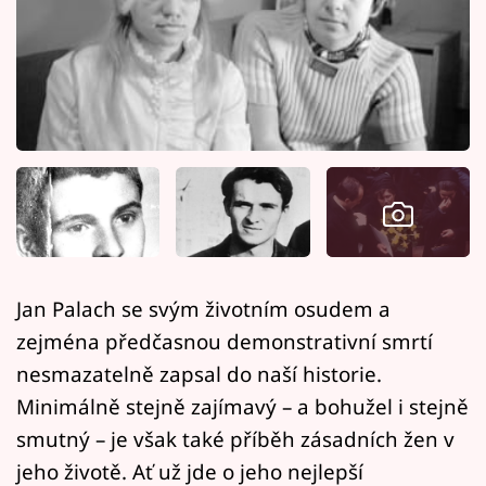
Horoskopy
Sledujte prima+
Filmový festival Karlovy Vary
Pořady
Mámy sobě
Přihlášení
Jan Palach se svým životním osudem a
zejména předčasnou demonstrativní smrtí
Sledujte nás
nesmazatelně zapsal do naší historie.
Minimálně stejně zajímavý – a bohužel i stejně
smutný – je však také příběh zásadních žen v
jeho životě. Ať už jde o jeho nejlepší