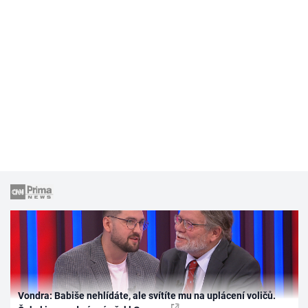
Vondra: Babiše nehlídáte, ale svítíte mu na uplácení voličů.