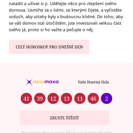
naladit a užívat si ji. Udělejte něco pro zlepšení svého
domova. Usmiřte se s lidmi, se kterými žijete, a vyčistěte
vzduch, aby vztahy byly v budoucnu klidné. Do toho, aby
se váš domov stal útočištěm, jste investovali velkou část
svého já, proto si ho važte a pečujte o něj.
CELÝ HOROSKOP PRO DNEŠNÍ DEN
Vaše šťastná čísla
41
39
12
13
11
46
2
ZKUSTE ŠTĚSTÍ
Ministerstvo financí varuje: Účastí na hazardní hře může