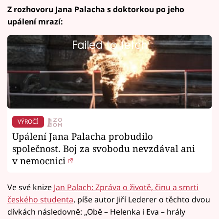
Z rozhovoru Jana Palacha s doktorkou po jeho
upálení mrazí:
Failed to fetch
VÝROČÍ
Upálení Jana Palacha probudilo
společnost. Boj za svobodu nevzdával ani
v nemocnici
Ve své knize
Jan Palach: Zpráva o životě, činu a smrti
českého studenta
, píše autor Jiří Lederer o těchto dvou
dívkách následovně: „Obě – Helenka i Eva – hrály