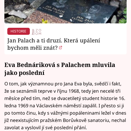
HISTORIE
Jan Palach a ti druzí. Která upálení
bychom měli znát?
Eva Bednáriková s Palachem mluvila
jako poslední
O tom, jak významnou pro Jana Eva byla, svědčí i fakt,
že se seznámili teprve v říjnu 1968, tedy jen necelé tři
měsíce před tím, než se dvacetiletý student historie 16.
ledna 1969 na Václavském náměstí zapálil. I přesto si ji
po tomto činu, kdy s vážnými popáleninami ležel v dnes
již neexistujícím pražském Borůvkově sanatoriu, nechal
zavolat a vyslovil jí své poslední přání.