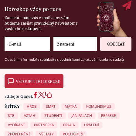
Horoskop vždy po ruce
Zanechte nám váš e-mail a my vám
budeme zasílat pravidelný newsletter s
vaším horoskopem.
ODESLAT
Odesláním formuláře souhlasíte s
podmínkami zpracování osobních údajů
VSTOUPIT DO DISKUZE
Sdílejte článek
ŠTÍTKY
HROB
SMRT
MATKA
KOMUNISMUS
STB
VZTAH
STUDENTI
JAN PALACH
REPRESE
VYDÍRÁNÍ
PARTNERKA
PRAHA
UPÁLENÍ
ZPOPELNĚNÍ
VŠETATY
POCHODEŇ