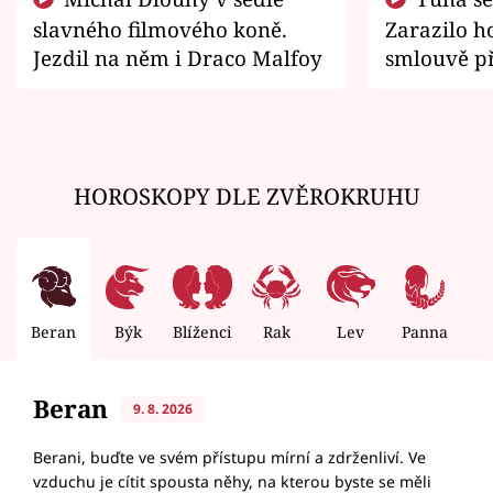
slavného filmového koně.
Zarazilo ho
Jezdil na něm i Draco Malfoy
smlouvě př
zemřít
HOROSKOPY DLE ZVĚROKRUHU
Beran
Býk
Blíženci
Rak
Lev
Panna
V
Beran
9. 8. 2026
Berani, buďte ve svém přístupu mírní a zdrženliví. Ve
vzduchu je cítit spousta něhy, na kterou byste se měli