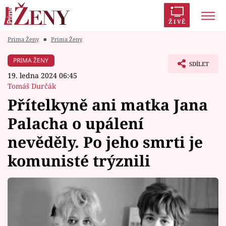
ŽIVĚ
Prima Ženy
■
Prima Ženy
Trendy:
Polabí
Inspekce
Prostřeno!
AYTO?
PRIMA ŽENY
SDÍLET
Módní alarm
Zrádci
Proměny
19. ledna 2024 06:45
Tomáš Durčák
Přítelkyně ani matka Jana
Palacha o upálení
Témata
nevěděly. Po jeho smrti je
Celebrity
komunisté trýznili
Vztahy
Seriály