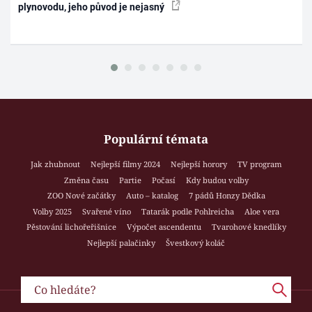
plynovodu, jeho původ je nejasný
Populární témata
Jak zhubnout
Nejlepší filmy 2024
Nejlepší horory
TV program
Změna času
Partie
Počasí
Kdy budou volby
ZOO Nové začátky
Auto – katalog
7 pádů Honzy Dědka
Volby 2025
Svařené víno
Tatarák podle Pohlreicha
Aloe vera
Pěstování lichořeřišnice
Výpočet ascendentu
Tvarohové knedlíky
Nejlepší palačinky
Švestkový koláč