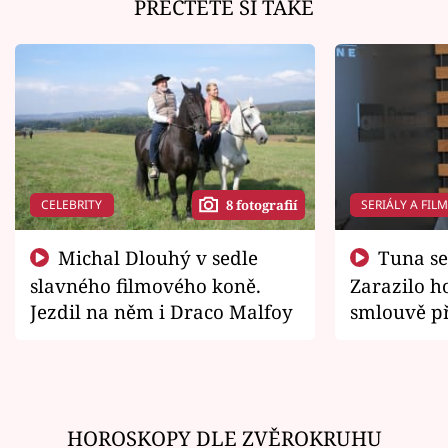
PŘEČTĚTE SI TAKÉ
CELEBRITY
SERIÁLY A FIL
8 fotografií
Michal Dlouhý v sedle
Tuna se chtěl vrátit domů.
slavného filmového koně.
Zarazilo ho
Jezdil na něm i Draco Malfoy
smlouvě př
zemřít
HOROSKOPY DLE ZVĚROKRUHU