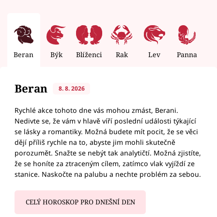
Beran
Býk
Blíženci
Rak
Lev
Panna
V
Beran
8. 8. 2026
Rychlé akce tohoto dne vás mohou zmást, Berani.
Nedivte se, že vám v hlavě víří poslední události týkající
se lásky a romantiky. Možná budete mít pocit, že se věci
dějí příliš rychle na to, abyste jim mohli skutečně
porozumět. Snažte se nebýt tak analytičtí. Možná zjistíte,
že se honíte za ztraceným cílem, zatímco vlak vyjíždí ze
stanice. Naskočte na palubu a nechte problém za sebou.
CELÝ HOROSKOP PRO DNEŠNÍ DEN