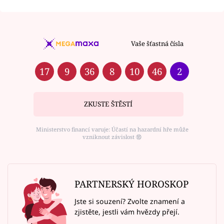
Vaše šťastná čísla
17
9
36
8
10
46
2
ZKUSTE ŠTĚSTÍ
Ministerstvo financí varuje: Účastí na hazardní hře může
vzniknout závislost ⑱
PARTNERSKÝ HOROSKOP
Jste si souzení? Zvolte znamení a
zjistěte, jestli vám hvězdy přejí.