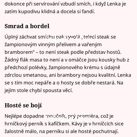
dokonce při servírování vzbudí smích, i když Lenka je
zatím kupodivu klidná a docela si fandí.
Smrad a bordel
Úplný záchvat smíchu pak vyvolá „telecí steak se
Failed to fetch
žampionovým vinným přelivem a vařeným
bramborem“ – to není steak podle představ hostů.
Žádný flák masa to není a v omáčce jsou kousky hub z
předchozí polévky, žampionového krému s údajně
zdrclou smetanou, ani brambory nejsou kvalitní. Lenka
se s tím moc nepáře a o hosty se dobře nestará. Na
jejím stole chybí spousta věcí.
Hosté se bojí
Nejlépe dopadne moučník, prý premiéra, což je
Failed to fetch
hrníčkový perník s kafíčkem. Kávy je v hrníčcích sice
žalostně málo, na perníku si ale hosté pochutnají.