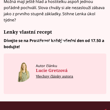
Možná mají ještě hlad a hostitelku aspoň jednou
pořádně pochválí. Slova chvály si ale nezaslouží zábava
jako z prvního stupně základky. Stihne Lenka úkol
týdne?
Lenky vlastní recept
Dívejte se na Prostřeno! každý všední den od 17.50 a
Failed to fetch
bodujte!
Autor článku
Lucie Gretzová
Všechny články autora