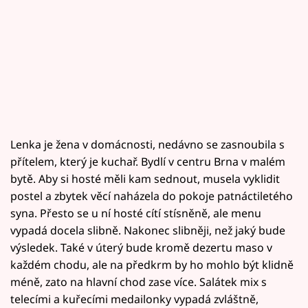
Lenka je žena v domácnosti, nedávno se zasnoubila s
přítelem, který je kuchař. Bydlí v centru Brna v malém
bytě. Aby si hosté měli kam sednout, musela vyklidit
postel a zbytek věcí naházela do pokoje patnáctiletého
syna. Přesto se u ní hosté cítí stísněně, ale menu
vypadá docela slibně. Nakonec slibněji, než jaký bude
výsledek. Také v úterý bude kromě dezertu maso v
každém chodu, ale na předkrm by ho mohlo být klidně
méně, zato na hlavní chod zase více. Salátek mix s
telecími a kuřecími medailonky vypadá zvláštně,