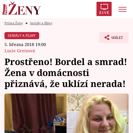
ŽIVĚ
Prima Ženy
■
Seriály a filmy
Trendy:
Polabí
Inspekce
Prostřeno!
AYTO?
SERIÁLY A FILMY
SDÍLET
Módní alarm
Zrádci
Proměny
5. března 2018 19:00
Lucie Gretzová
Prostřeno! Bordel a smrad!
Žena v domácnosti
Témata
přiznává, že uklízí nerada!
Celebrity
Vztahy
Seriály