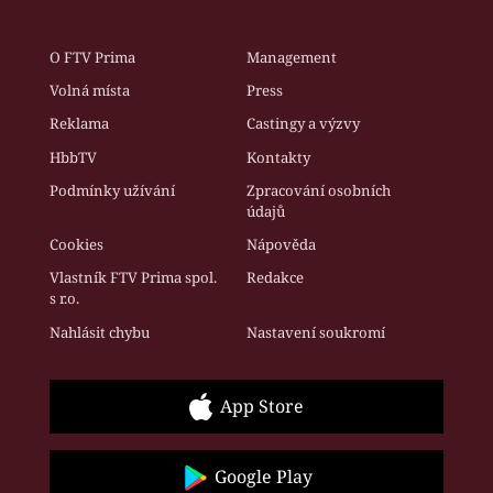
O FTV Prima
Management
Volná místa
Press
Reklama
Castingy a výzvy
HbbTV
Kontakty
Podmínky užívání
Zpracování osobních
údajů
Cookies
Nápověda
Vlastník FTV Prima spol.
Redakce
s r.o.
Nahlásit chybu
Nastavení soukromí
App Store
Google Play