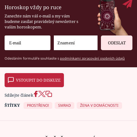
Horoskop vždy po ruce
Zanechte nám váš e-mail a my vám
budeme zasílat pravidelný newsletter s
vaším horoskopem.
ODESLAT
Odesláním formuláře souhlasíte s
podmínkami zpracování osobních údajů
VSTOUPIT DO DISKUZE
Sdílejte článek
ŠTÍTKY
PROSTŘENO!
SMRAD
ŽENA V DOMÁCNOSTI