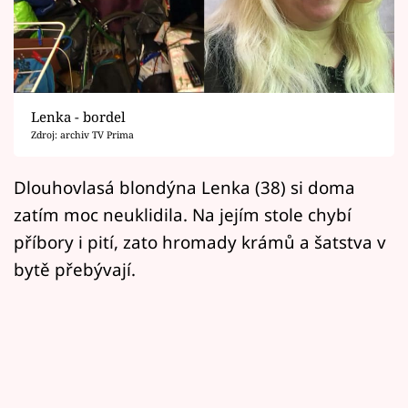
Horoskopy
Sledujte prima+
Filmový festival Karlovy Vary
Lenka - bordel
Pořady
Zdroj: archiv TV Prima
Mámy sobě
Dlouhovlasá blondýna Lenka (38) si doma
zatím moc neuklidila. Na jejím stole chybí
Přihlášení
příbory i pití, zato hromady krámů a šatstva v
bytě přebývají.
Sledujte nás