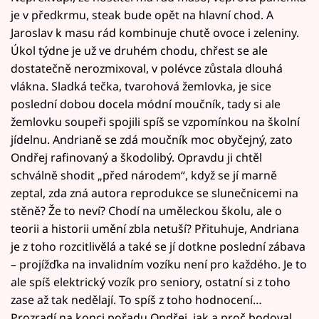
je v předkrmu, steak bude opět na hlavní chod. A
Jaroslav k masu rád kombinuje chutě ovoce i zeleniny.
Úkol týdne je už ve druhém chodu, chřest se ale
dostatečně nerozmixoval, v polévce zůstala dlouhá
vlákna. Sladká tečka, tvarohová žemlovka, je sice
poslední dobou docela módní moučník, tady si ale
žemlovku soupeři spojili spíš se vzpomínkou na školní
jídelnu. Andrianě se zdá moučník moc obyčejný, zato
Ondřej rafinovaný a škodolibý. Opravdu ji chtěl
schválně shodit „před národem“, když se jí marně
zeptal, zda zná autora reprodukce se slunečnicemi na
stěně? Že to neví? Chodí na uměleckou školu, ale o
teorii a historii umění zbla netuší? Přituhuje, Andriana
je z toho rozcitlivělá a také se jí dotkne poslední zábava
– projížďka na invalidním vozíku není pro každého. Je to
ale spíš elektrický vozík pro seniory, ostatní si z toho
zase až tak nedělají. To spíš z toho hodnocení…
Prozradí na konci pořadu Ondřej, jak a proč bodoval