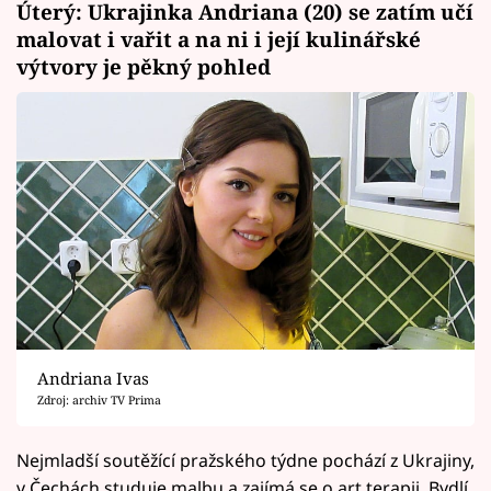
Úterý: Ukrajinka Andriana (20) se zatím učí
malovat i vařit a na ni i její kulinářské
výtvory je pěkný pohled
Andriana Ivas
Zdroj: archiv TV Prima
Nejmladší soutěžící pražského týdne pochází z Ukrajiny,
v Čechách studuje malbu a zajímá se o art terapii. Bydlí