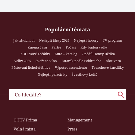
Populární témata
Jak zhubnout
Nejlepší filmy 2024
Nejlepší horory
TV program
Změna času
Partie
Počasí
Kdy budou volby
ZOO Nové začátky
Auto – katalog
7 pádů Honzy Dědka
Volby 2025
Svařené víno
Tatarák podle Pohlreicha
Aloe vera
Pěstování lichořeřišnice
Výpočet ascendentu
Tvarohové knedlíky
Nejlepší palačinky
Švestkový koláč
O FTV Prima
Management
Volná místa
Press