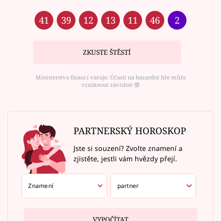
41
39
12
13
11
46
2
ZKUSTE ŠTĚSTÍ
Ministerstvo financí varuje: Účastí na hazardní hře může
vzniknout závislost ⑱
PARTNERSKÝ HOROSKOP
Jste si souzení? Zvolte znamení a
zjistěte, jestli vám hvězdy přejí.
VYPOČÍTAT