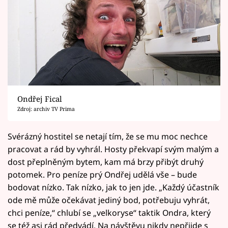
Ondřej Fical
Zdroj: archiv TV Prima
Svérázný hostitel se netají tím, že se mu moc nechce
pracovat a rád by vyhrál. Hosty překvapí svým malým a
dost přeplněným bytem, kam má brzy přibýt druhý
potomek. Pro peníze prý Ondřej udělá vše – bude
bodovat nízko. Tak nízko, jak to jen jde. „Každý účastník
ode mě může očekávat jediný bod, potřebuju vyhrát,
chci peníze,“ chlubí se „velkoryse“ taktik Ondra, který
se též asi rád předvádí. Na návštěvu nikdy nepřijde s