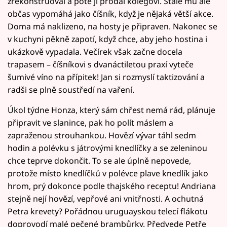
zrekonstruoval a poté ji prodal kolegovi. Stále mu ale
občas vypomáhá jako číšník, když je nějaká větší akce.
Doma má naklizeno, na hosty je připraven. Nakonec se
v kuchyni pěkně zapotí, když chce, aby jeho hostina i
ukázkově vypadala. Večírek však začne docela
trapasem – číšníkovi s dvanáctiletou praxí vyteče
šumivé víno na přípitek! Jan si rozmyslí taktizování a
radši se plně soustředí na vaření.
Úkol týdne Honza, který sám chřest nemá rád, plánuje
připravit ve slanince, pak ho polít máslem a
zapraženou strouhankou. Hovězí vývar táhl sedm
hodin a polévku s játrovými knedlíčky a se zeleninou
chce teprve dokončit. To se ale úplně nepovede,
protože místo knedlíčků v polévce plave knedlík jako
hrom, prý dokonce podle thajského receptu! Andriana
stejně nejí hovězí, vepřové ani vnitřnosti. A ochutná
Petra krevety? Pořádnou uruguayskou telecí flákotu
doprovodí malé pečené brambůrky. Předvede Petře