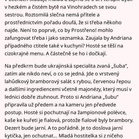
v hezkém a čistém bytě na Vinohradech se svou
sestrou. Roztomilá slečna nemá přítele a
prostřednictvím pořadu doufá, že si třeba někoho
najde. Není to poprvé, co by Prostřeno! mohlo
zafungovat třeba i jako seznamka. Zaujala by Andriana
případného ctitele také v kuchyni? Hosté se těší na
cizokrajné menu. A částečně se ho i dočkají.
Na předkrm bude ukrajinská specialita zvaná „šuba“,
zatím ale nikdo neví, o co se jedná. Jde o vrstvený
lahůdkový bramborový salát s rybou, červenou řepou
a dalšími ingrediencemi včetně majonézy, který musí v
lednici dobře ztuhnout. Proto si Andriana „šubu“
připravila už předem a na kameru jen předvede
postup. Hosté si pochutnají na žampionové polévce,
kaše ke kuřeti je fialová, protože fialové byly brambory.
Dezert bude jarní. A to pořádně. Je to doslova jarní
kytička, jen ochutnat… Mladá hostitelka si z ničeho