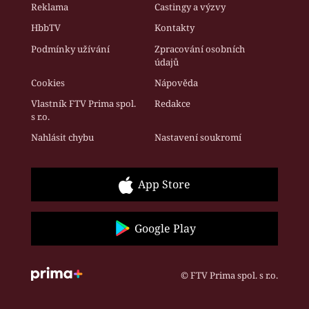
Reklama
Castingy a výzvy
HbbTV
Kontakty
Podmínky užívání
Zpracování osobních
údajů
Cookies
Nápověda
Vlastník FTV Prima spol.
Redakce
s r.o.
Nahlásit chybu
Nastavení soukromí
App Store
Google Play
© FTV Prima spol. s r.o.