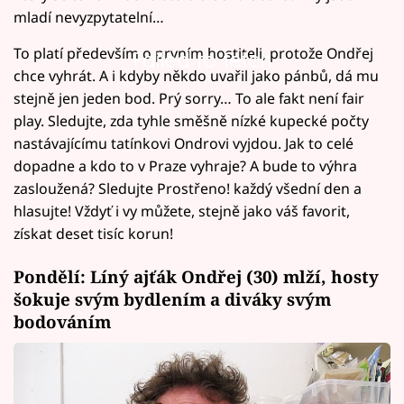
mladí nevyzpytatelní…
To platí především o prvním hostiteli, protože Ondřej
Failed to fetch
chce vyhrát. A i kdyby někdo uvařil jako pánbů, dá mu
stejně jen jeden bod. Prý sorry… To ale fakt není fair
play. Sledujte, zda tyhle směšně nízké kupecké počty
nastávajícímu tatínkovi Ondrovi vyjdou. Jak to celé
dopadne a kdo to v Praze vyhraje? A bude to výhra
zasloužená? Sledujte Prostřeno! každý všední den a
hlasujte! Vždyť i vy můžete, stejně jako váš favorit,
získat deset tisíc korun!
Pondělí: Líný ajťák Ondřej (30) mlží, hosty
šokuje svým bydlením a diváky svým
bodováním