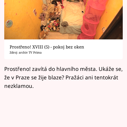
Horoskopy
Sledujte prima+
Filmový festival Karlovy Vary
Pořady
Prostřeno! XVIII (5) - pokoj bez oken
Zdroj: archiv TV Prima
Mámy sobě
Prostřeno! zavítá do hlavního města. Ukáže se,
Přihlášení
že v Praze se žije blaze? Pražáci ani tentokrát
nezklamou.
Sledujte nás