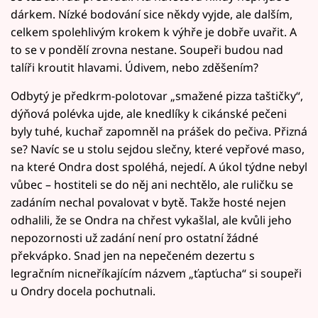
dárkem. Nízké bodování sice někdy vyjde, ale dalším,
celkem spolehlivým krokem k výhře je dobře uvařit. A
to se v pondělí zrovna nestane. Soupeři budou nad
talíři kroutit hlavami. Údivem, nebo zděšením?
Odbytý je předkrm-polotovar „smažené pizza taštičky“,
dýňová polévka ujde, ale knedlíky k cikánské pečeni
byly tuhé, kuchař zapomněl na prášek do pečiva. Přizná
se? Navíc se u stolu sejdou slečny, které vepřové maso,
na které Ondra dost spoléhá, nejedí. A úkol týdne nebyl
vůbec – hostiteli se do něj ani nechtělo, ale ruličku se
zadáním nechal povalovat v bytě. Takže hosté nejen
odhalili, že se Ondra na chřest vykašlal, ale kvůli jeho
nepozornosti už zadání není pro ostatní žádné
překvápko. Snad jen na nepečeném dezertu s
legračním nicneříkajícím názvem „ťapťucha“ si soupeři
u Ondry docela pochutnali.