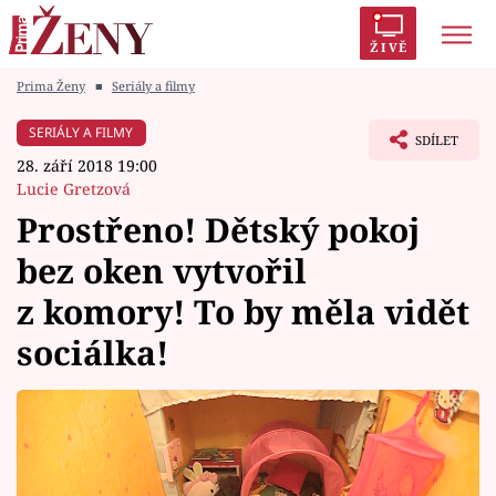
ŽIVĚ
Prima Ženy
■
Seriály a filmy
Trendy:
Polabí
Inspekce
Prostřeno!
AYTO?
SERIÁLY A FILMY
SDÍLET
Módní alarm
Zrádci
Proměny
28. září 2018 19:00
Lucie Gretzová
Prostřeno! Dětský pokoj
bez oken vytvořil
Témata
z komory! To by měla vidět
Celebrity
sociálka!
Vztahy
Seriály