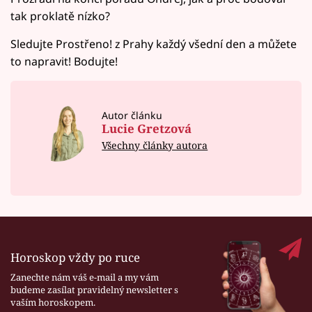
tak proklatě nízko?
Sledujte Prostřeno! z Prahy každý všední den a můžete
to napravit! Bodujte!
Autor článku
Lucie Gretzová
Všechny články autora
Horoskop vždy po ruce
Zanechte nám váš e-mail a my vám
budeme zasílat pravidelný newsletter s
vaším horoskopem.