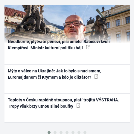
Neodborné, plýtváte penězi, píší umělci Babišovi kvůli
Klempířovi. Ministr kulturní politiku hájí
Mýty o válce na Ukrajině: Jak to bylo s nacismem,
Euromajdanem či Krymem a kdo je diktátor?
Teploty v Česku rapidně stoupnou, platí trojitá VÝSTRAHA.
Tropy však brzy utnou silné bouřky