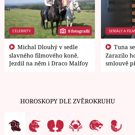
CELEBRITY
SERIÁLY A FIL
8 fotografií
Michal Dlouhý v sedle
Tuna se chtěl vrátit domů.
slavného filmového koně.
Zarazilo ho
Jezdil na něm i Draco Malfoy
smlouvě př
zemřít
HOROSKOPY DLE ZVĚROKRUHU