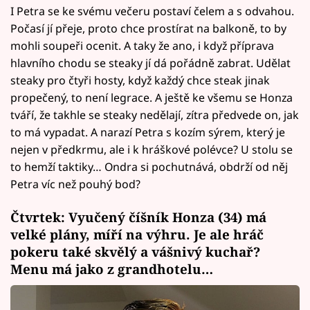
I Petra se ke svému večeru postaví čelem a s odvahou.
Počasí jí přeje, proto chce prostírat na balkoně, to by
mohli soupeři ocenit. A taky že ano, i když příprava
hlavního chodu se steaky jí dá pořádně zabrat. Udělat
steaky pro čtyři hosty, když každý chce steak jinak
propečený, to není legrace. A ještě ke všemu se Honza
tváří, že takhle se steaky nedělají, zítra předvede on, jak
to má vypadat. A narazí Petra s kozím sýrem, který je
nejen v předkrmu, ale i k hráškové polévce? U stolu se
to hemží taktiky… Ondra si pochutnává, obdrží od něj
Petra víc než pouhý bod?
Čtvrtek: Vyučený číšník Honza (34) má
velké plány, míří na výhru. Je ale hráč
pokeru také skvělý a vášnivý kuchař?
Menu má jako z grandhotelu…