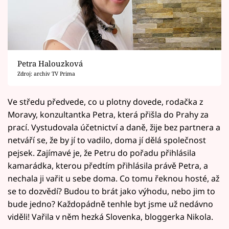
Petra Halouzková
Zdroj: archiv TV Prima
Ve středu předvede, co u plotny dovede, rodačka z
Moravy, konzultantka Petra, která přišla do Prahy za
prací. Vystudovala účetnictví a daně, žije bez partnera a
netváří se, že by jí to vadilo, doma jí dělá společnost
pejsek. Zajímavé je, že Petru do pořadu přihlásila
kamarádka, kterou předtím přihlásila právě Petra, a
nechala ji vařit u sebe doma. Co tomu řeknou hosté, až
se to dozvědí? Budou to brát jako výhodu, nebo jim to
bude jedno? Každopádně tenhle byt jsme už nedávno
viděli! Vařila v něm hezká Slovenka, bloggerka Nikola.