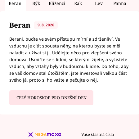
Beran
Býk
Blíženci
Rak
Lev
Panna
V
Beran
9. 8. 2026
Berani, buďte ve svém přístupu mírní a zdrženliví. Ve
vzduchu je cítit spousta něhy, na kterou byste se měli
naladit a užívat si ji. Udělejte něco pro zlepšení svého
domova. Usmiřte se s lidmi, se kterými žijete, a vyčistěte
vzduch, aby vztahy byly v budoucnu klidné. Do toho, aby
se váš domov stal útočištěm, jste investovali velkou část
svého já, proto si ho važte a pečujte o něj.
CELÝ HOROSKOP PRO DNEŠNÍ DEN
Vaše šťastná čísla