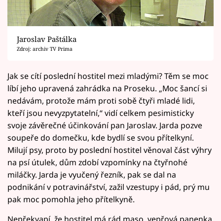
Jaroslav Paštálka
Zdroj: archiv TV Prima
Jak se cítí poslední hostitel mezi mladými? Těm se moc
líbí jeho upravená zahrádka na Proseku. „Moc šancí si
nedávám, protože mám proti sobě čtyři mladé lidi,
kteří jsou nevyzpytatelní,“ vidí celkem pesimisticky
svoje závěrečné účinkování pan Jaroslav. Jarda pozve
soupeře do domečku, kde bydlí se svou přítelkyní.
Milují psy, proto by poslední hostitel věnoval část výhry
na psí útulek, dům zdobí vzpomínky na čtyřnohé
miláčky. Jarda je vyučený řezník, pak se dal na
podnikání v potravinářství, zažil vzestupy i pád, prý mu
pak moc pomohla jeho přítelkyně.
Nepřekvapí, že hostitel má rád maso, vepřová panenka