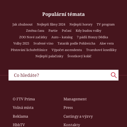
Populární témata
Jak zhubnout
Nejlepší filmy 2024
Nejlepší horory
TV program
Změna času
Partie
Počasí
Kdy budou volby
ZOO Nové začátky
Auto – katalog
7 pádů Honzy Dědka
Volby 2025
Svařené víno
Tatarák podle Pohlreicha
Aloe vera
Pěstování lichořeřišnice
Výpočet ascendentu
Tvarohové knedlíky
Nejlepší palačinky
Švestkový koláč
O FTV Prima
Management
Volná místa
Press
Reklama
Castingy a výzvy
HbbTV
Kontakty