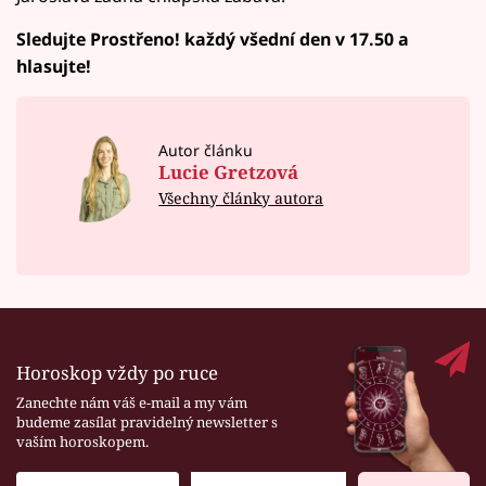
Sledujte Prostřeno! každý všední den v 17.50 a
hlasujte!
Autor článku
Lucie Gretzová
Všechny články autora
Horoskop vždy po ruce
Zanechte nám váš e-mail a my vám
budeme zasílat pravidelný newsletter s
vaším horoskopem.