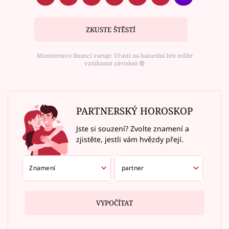
ZKUSTE ŠTĚSTÍ
Ministerstvo financí varuje: Účastí na hazardní hře může
vzniknout závislost ⑱
PARTNERSKÝ HOROSKOP
Jste si souzení? Zvolte znamení a
zjistěte, jestli vám hvězdy přejí.
VYPOČÍTAT