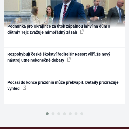
Podmínka pro Ukrajince za útok zápalnou lahví na dům s
dětmi? Tejc zvažuje mimořádný zásah
Rozpohybují české školství ředitelé? Resort věří, že nový
nástroj utne nekonečné debaty
Počasí do konce prázdnin může překvapit. Detaily prozrazuje
výhled