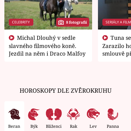
CELEBRITY
SERIÁLY A FIL
8 fotografií
Michal Dlouhý v sedle
Tuna se chtěl vrátit domů.
slavného filmového koně.
Zarazilo ho
Jezdil na něm i Draco Malfoy
smlouvě př
zemřít
HOROSKOPY DLE ZVĚROKRUHU
Beran
Býk
Blíženci
Rak
Lev
Panna
V