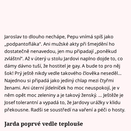
Jaroslav to dlouho nechápe, Pepu vnímá spíš jako
„podpantofláka“. Ani mužské akty při šmejdění ho
dostatečně nenavedou, jen mu připadají „poněkud
zvláštní“. Až v úterý u stolu Jardovi naplno dojde to, co
dámy dávno tuší, že hostitel je gay. A bude to pro něj
šok! Prý ještě nikdy vedle takového člověka neseděl…
Najednou si připadá jako jediný chlap mezi čtyřmi
ženami. Ani úterní jídelníček ho moc neuspokojí, je v
něm opět moc zeleniny a je takový ženský. … Ještěže je
Josef tolerantní a vypadá to, že Jardovy urážky v klidu
překousne. Radši se soustředí na vaření a péči o hosty.
Jarda poprvé vedle teplouše