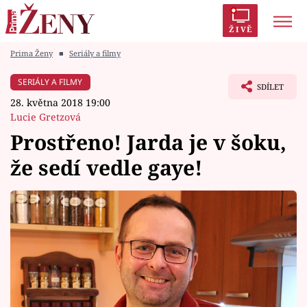
ŽIVĚ
Prima Ženy
■
Seriály a filmy
Trendy:
Polabí
Inspekce
Prostřeno!
AYTO?
SERIÁLY A FILMY
SDÍLET
Módní alarm
Zrádci
Proměny
28. května 2018 19:00
Lucie Gretzová
Prostřeno! Jarda je v šoku,
že sedí vedle gaye!
Témata
Celebrity
Vztahy
Seriály