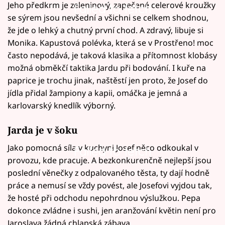
Jeho předkrm je zeleninový, zapečené celerové kroužky
Failed to fetch
se sýrem jsou nevšední a všichni se celkem shodnou,
že jde o lehký a chutný první chod. A zdravý, libuje si
Monika. Kapustová polévka, která se v Prostřeno! moc
často nepodává, je taková klasika a přítomnost klobásy
možná obměkčí taktika Jardu při bodování. I kuře na
paprice je trochu jinak, naštěstí jen proto, že Josef do
jídla přidal žampiony a kapii, omáčka je jemná a
karlovarský knedlík výborný.
Jarda je v šoku
Jako pomocná síla v kuchyni Josef něco odkoukal v
Failed to fetch
provozu, kde pracuje. A bezkonkurenčně nejlepší jsou
poslední věnečky z odpalovaného těsta, ty dají hodně
práce a nemusí se vždy povést, ale Josefovi vyjdou tak,
že hosté při odchodu nepohrdnou výslužkou. Pepa
dokonce zvládne i sushi, jen aranžování květin není pro
Jaroslava žádná chlapská zábava.