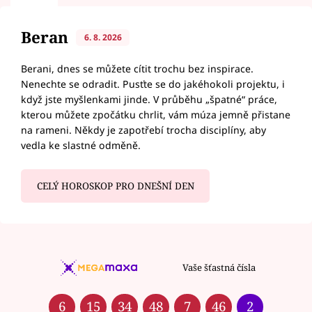
Beran
6. 8. 2026
Berani, dnes se můžete cítit trochu bez inspirace.
Nenechte se odradit. Pusťte se do jakéhokoli projektu, i
když jste myšlenkami jinde. V průběhu „špatné“ práce,
kterou můžete zpočátku chrlit, vám múza jemně přistane
na rameni. Někdy je zapotřebí trocha disciplíny, aby
vedla ke slastné odměně.
CELÝ HOROSKOP PRO DNEŠNÍ DEN
Vaše šťastná čísla
6
15
34
48
7
46
2