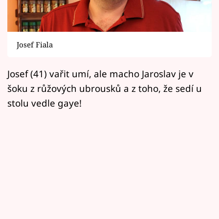
Horoskopy
Sledujte prima+
Josef Fiala
Filmový festival Karlovy Vary
Josef (41) vařit umí, ale macho Jaroslav je v
Pořady
šoku z růžových ubrousků a z toho, že sedí u
Mámy sobě
stolu vedle gaye!
Přihlášení
Sledujte nás