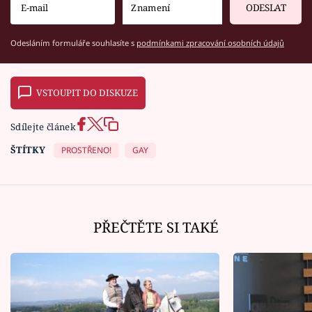
ODESLAT
Odesláním formuláře souhlasíte s
podmínkami zpracování osobních údajů
VSTOUPIT DO DISKUZE
Sdílejte článek
ŠTÍTKY
PROSTŘENO!
GAY
PŘEČTĚTE SI TAKÉ