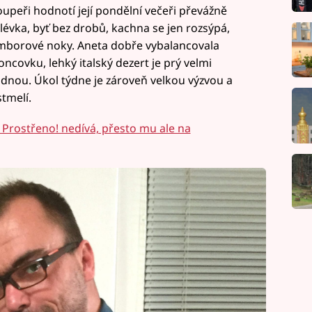
oupeři hodnotí její pondělní večeři převážně
lévka, byť bez drobů, kachna se jen rozsýpá,
amborové noky. Aneta dobře vybalancovala
ncovku, lehký italský dezert je prý velmi
ádnou. Úkol týdne je zároveň velkou výzvou a
stmelí.
a Prostřeno! nedívá, přesto mu ale na