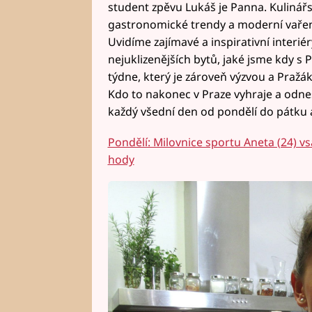
student zpěvu Lukáš je Panna. Kulinářsk
gastronomické trendy a moderní vaření z
Uvidíme zajímavé a inspirativní interi
nejuklizenějších bytů, jaké jsme kdy s P
týdne, který je zároveň výzvou a Pražá
Kdo to nakonec v Praze vyhraje a odnes
každý všední den od pondělí do pátku a
Pondělí: Milovnice sportu Aneta (24) vs
hody