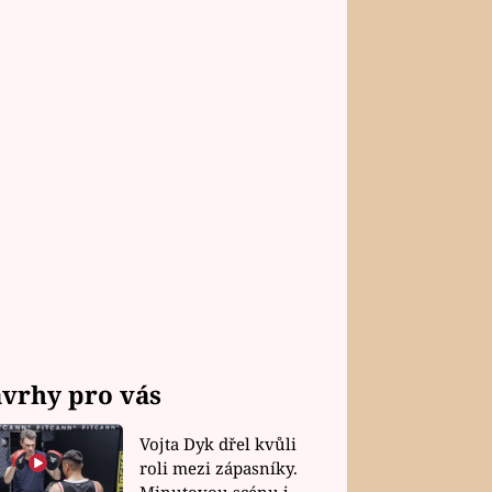
vrhy pro vás
Vojta Dyk dřel kvůli
roli mezi zápasníky.
Minutovou scénu jel