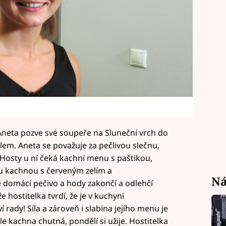
neta pozve své soupeře na Sluneční vrch do
elem. Aneta se považuje za pečlivou slečnu,
. Hosty u ní čeká kachní menu s paštikou,
u kachnou s červeným zelím a
Ná
domácí pečivo a hody zakončí a odlehčí
 hostitelka tvrdí, že je v kuchyni
ví rady! Síla a zároveň i slabina jejího menu je
kachna chutná, pondělí si užije. Hostitelka