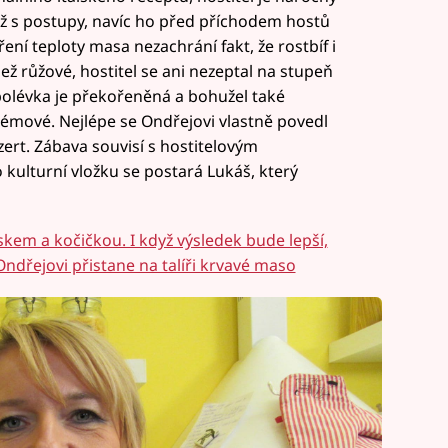
 už s postupy, navíc ho před příchodem hostů
ní teploty masa nezachrání fakt, že rostbíf i
ež růžové, hostitel se ani nezeptal na stupeň
 polévka je překořeněná a bohužel také
krémové. Nejlépe se Ondřejovi vlastně povedl
zert. Zábava souvisí s hostitelovým
 kulturní vložku se postará Lukáš, který
jskem a kočičkou. I když výsledek bude lepší,
 Ondřejovi přistane na talíři krvavé maso