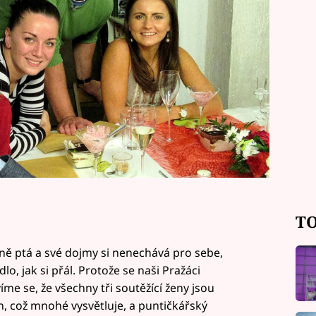
TO
ně ptá a své dojmy si nenechává pro sebe,
o, jak si přál. Protože se naši Pražáci
íme se, že všechny tři soutěžící ženy jsou
, což mnohé vysvětluje, a puntičkářský