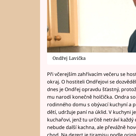
Ondřej Lavička
Při včerejším zahřívacím večeru se hosté
okraj. O hostiteli Ondřejovi se dozvěděl
dnes je Ondřej opravdu šťastný, protož
mu narodí konečně holčička. Ondra so
rodinného domu s obývací kuchyní a př
dětí, udržuje paní na úklid. V kuchyni 
kuchařovi, jenž tu určitě netráví každý
nebude další kachna, ale převážně hově
chod. Na dezert je tiramisu podle origi