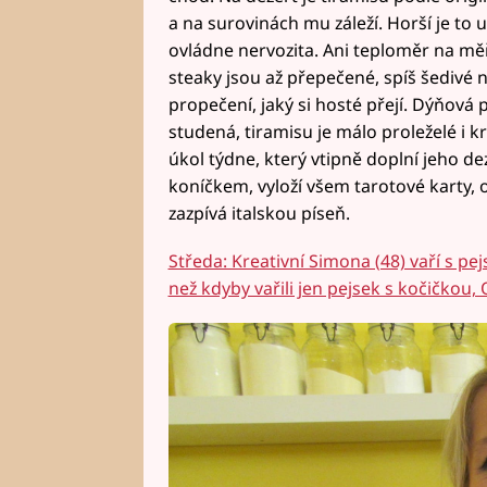
a na surovinách mu záleží. Horší je to
ovládne nervozita. Ani teploměr na měře
steaky jsou až přepečené, spíš šedivé n
propečení, jaký si hosté přejí. Dýňová
studená, tiramisu je málo proleželé i 
úkol týdne, který vtipně doplní jeho de
koníčkem, vyloží všem tarotové karty, o
zazpívá italskou píseň.
Středa: Kreativní Simona (48) vaří s pe
než kdyby vařili jen pejsek s kočičkou,