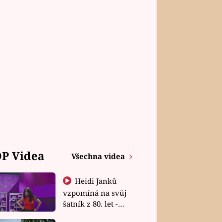
P Videa
Všechna videa
Heidi Janků
vzpomíná na svůj
šatník z 80. let -
Shopaholičky