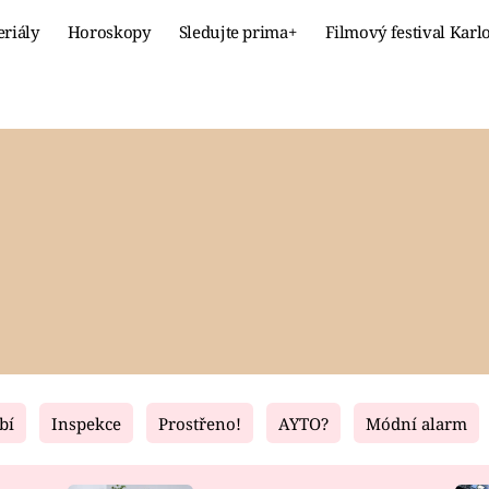
eriály
Horoskopy
Sledujte prima+
Filmový festival Karl
Celebrity
Recept
MÓDA A KRÁSA
HLAVNÍ JÍ
VZTAHY A SEX
SLADKÉ
PRIMA MAMINKA
ZDRAVÉ
bí
Inspekce
Prostřeno!
AYTO?
Módní alarm
Fresh
Living
RECEPTY
BYDLENÍ