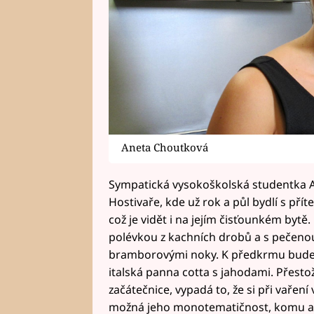
Aneta Choutková
Sympatická vysokoškolská studentka A
Hostivaře, kde už rok a půl bydlí s přít
což je vidět i na jejím čisťounkém bytě
polévkou z kachních drobů a s pečeno
bramborovými noky. K předkrmu bude 
italská panna cotta s jahodami. Přestože
začátečnice, vypadá to, že si při vaření 
možná jeho monotematičnost, komu ale 