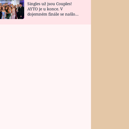
Singles už jsou Couples!
AYTO je u konce. V
dojemném finále se našlo
všech 10 Perfect Matchů