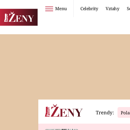
Menu
Celebrity
Vztahy
S
Seriály
Životní styl
ZOO
DIETY A HUBNUTÍ
PROSTŘENO!
CESTOVÁNÍ A
DOVOLENÁ
DUCH
ZDRAVÍ
Trendy:
Pola
Horoskopy
Video
ASTROČLÁNKY
SERIÁLY