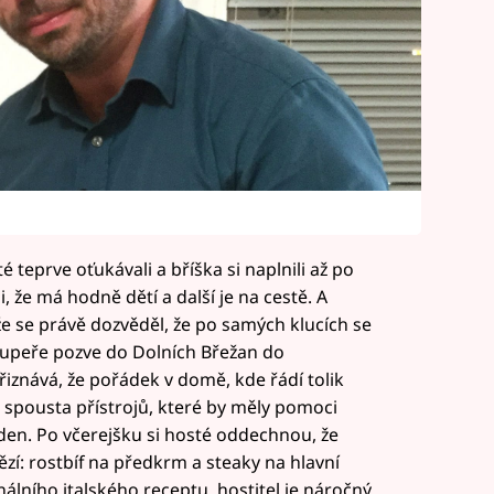
 teprve oťukávali a bříška si naplnili až po
i, že má hodně dětí a další je na cestě. A
e se právě dozvěděl, že po samých klucích se
upeře pozve do Dolních Břežan do
iznává, že pořádek v domě, kde řádí tolik
je spousta přístrojů, které by měly pomoci
 den. Po včerejšku si hosté oddechnou, že
zí: rostbíf na předkrm a steaky na hlavní
nálního italského receptu, hostitel je náročný