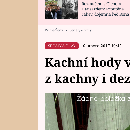
Rozloučení s Glenem
SNÁŘ
CELEBRITY
Hansardem: Proutěná
rakev, dojemná řeč Bona
HOROSKOP NA
VAŘENÍ
zpěv Irglové s Vedderem
ROK 2023
Prima Ženy
■
Seriály a filmy
6. února 2017 10:45
SERIÁLY A FILMY
Kachní hody v
z kachny i de
Žádná položka z 
V dalším Prostřeno! z Prahy a blíz
muži. Je to kultivovaná parta, kte
výhru téměř ani nejde, a docela 
taktiku nebo drobné netaktnosti s