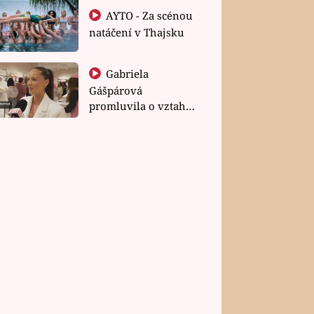
AYTO - Za scénou
natáčení v Thajsku
Gabriela
Gášpárová
promluvila o vztahu
a zakládání rodiny