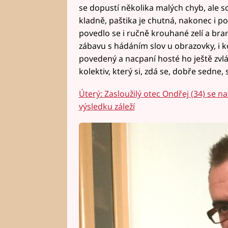
se dopustí několika malých chyb, ale s
kladně, paštika je chutná, nakonec i po
povedlo se i ručně krouhané zelí a br
zábavu s hádáním slov u obrazovky, i ko
povedený a nacpaní hosté ho ještě zvl
kolektiv, který si, zdá se, dobře sedne, 
Úterý: Zasloužilý otec Ondřej (34) se n
výsledku záleží