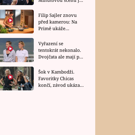
bez dubla
Filip Sajler znovu
před kamerou: Na
Primě ukáže
poctivou kuchyni i
rychlé recepty
Vyřazení se
tentokrát nekonalo.
Dvojčata ale mají po
uzavření třetí etapy
závodu nůž na krku
Šok v Kambodži.
Favoritky Chicas
končí, závod ukázal
svou nejtvrdší tvář