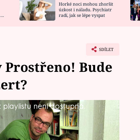
Horké noci mohou zhoršit
NOVINKY
ZAHRADA
úzkost i náladu. Psychiatr
 a
radí, jak se lépe vyspat
VIDEORECEPTY
DESIGN
SDÍLET
 Prostřeno! Bude
zert?
playlistu není dostupná.
kého okolí se utkají tři ženy a dva
rá se zpočátku dokonce tváří, že jí o
jim to vydrží, i když malé pokusy o
e i do této selanky vloudí.