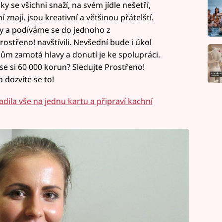
y se všichni snaží, na svém jídle nešetří,
nají, jsou kreativní a většinou přátelští.
éry a podíváme se do jednoho z
rostřeno! navštívili. Nevšední bude i úkol
kům zamotá hlavy a donutí je ke spolupráci.
e si 60 000 korun? Sledujte Prostřeno!
 dozvíte se to!
adila vše na jednu kartu a připraví kachní