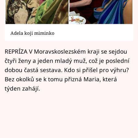
Horoskopy
Sledujte prima+
Filmový festival Karlovy Vary
Adela koji miminko
Pořady
REPRÍZA V Moravskoslezském kraji se sejdou
čtyři ženy a jeden mladý muž, což je poslední
Mámy sobě
dobou častá sestava. Kdo si přišel pro výhru?
Bez okolků se k tomu přizná Maria, která
Přihlášení
týden zahájí.
Sledujte nás