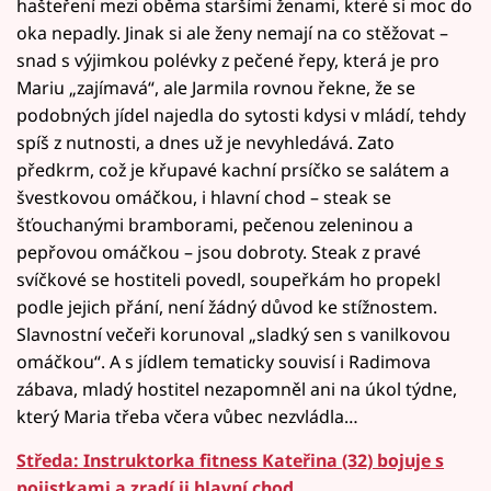
hašteření mezi oběma staršími ženami, které si moc do
oka nepadly. Jinak si ale ženy nemají na co stěžovat –
snad s výjimkou polévky z pečené řepy, která je pro
Mariu „zajímavá“, ale Jarmila rovnou řekne, že se
podobných jídel najedla do sytosti kdysi v mládí, tehdy
spíš z nutnosti, a dnes už je nevyhledává. Zato
předkrm, což je křupavé kachní prsíčko se salátem a
švestkovou omáčkou, i hlavní chod – steak se
šťouchanými bramborami, pečenou zeleninou a
pepřovou omáčkou – jsou dobroty. Steak z pravé
svíčkové se hostiteli povedl, soupeřkám ho propekl
podle jejich přání, není žádný důvod ke stížnostem.
Slavnostní večeři korunoval „sladký sen s vanilkovou
omáčkou“. A s jídlem tematicky souvisí i Radimova
zábava, mladý hostitel nezapomněl ani na úkol týdne,
který Maria třeba včera vůbec nezvládla…
Středa: Instruktorka fitness Kateřina (32) bojuje s
pojistkami a zradí ji hlavní chod