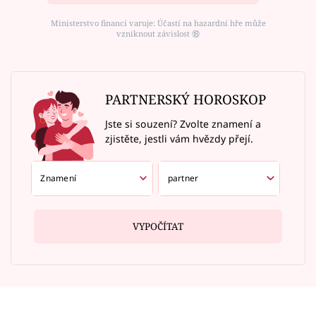
Ministerstvo financí varuje: Účastí na hazardní hře může
vzniknout závislost ⑱
PARTNERSKÝ HOROSKOP
Jste si souzení? Zvolte znamení a
zjistěte, jestli vám hvězdy přejí.
VYPOČÍTAT