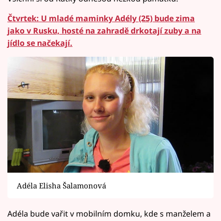
Čtvrtek: U mladé maminky Adély (25) bude zima
jako v Rusku, hosté na zahradě drkotají zuby a na
jídlo se načekají.
Adéla Elisha Šalamonová
Adéla bude vařit v mobilním domku, kde s manželem a