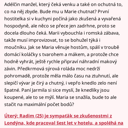
Adélčin manžel, který čeká venku a také on ochutná to,
co na něj zbyde. Bude mu u Marie chutnat? První
hostitelka si v kuchyni počíná jako zkušená a vyvařená
hospodyně, ale něco se přece jen zadrhne, proto se
docela dlouho čeká. Marii vybouchla i romská zábava,
takže musí improvizovat, to se bohužel týká i
moučníku. Jak se Maria věnuje hostům, spálí v troubě
domácí koláčky s tvarohem a mákem, a protože chce
hodně vyhrát, ještě rychle připraví náhradní makový
závin. Předkrmová sýrová roláda moc nedrží
pohromadě, protože měla málo času na ztuhnutí, ale
slepičí vývar je čirý a chutný, i vepřo knedlo zelo není
špatné. Paní Jarmila si sice myslí, že knedlíky jsou
koupené, ale to se mýlí. Maria se snažila, bude to ale
stačit na maximální počet bodů?
Úterý: Radim (25) je sympaťák se zkušenostmi z
Londýna, kde pracoval šest let v hotelu, a spoléhá na