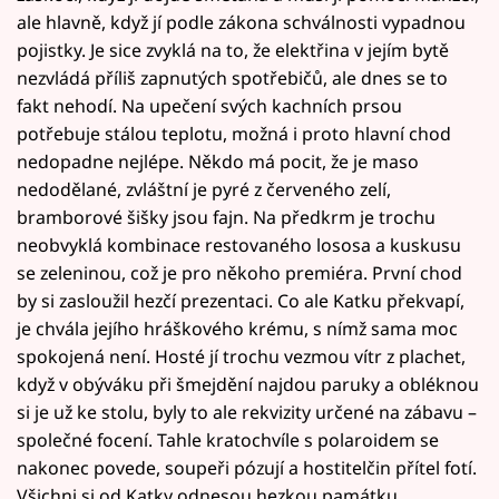
ale hlavně, když jí podle zákona schválnosti vypadnou
pojistky. Je sice zvyklá na to, že elektřina v jejím bytě
nezvládá příliš zapnutých spotřebičů, ale dnes se to
fakt nehodí. Na upečení svých kachních prsou
potřebuje stálou teplotu, možná i proto hlavní chod
nedopadne nejlépe. Někdo má pocit, že je maso
nedodělané, zvláštní je pyré z červeného zelí,
bramborové šišky jsou fajn. Na předkrm je trochu
neobvyklá kombinace restovaného lososa a kuskusu
se zeleninou, což je pro někoho premiéra. První chod
by si zasloužil hezčí prezentaci. Co ale Katku překvapí,
je chvála jejího hráškového krému, s nímž sama moc
spokojená není. Hosté jí trochu vezmou vítr z plachet,
když v obýváku při šmejdění najdou paruky a obléknou
si je už ke stolu, byly to ale rekvizity určené na zábavu –
společné focení. Tahle kratochvíle s polaroidem se
nakonec povede, soupeři pózují a hostitelčin přítel fotí.
Všichni si od Katky odnesou hezkou památku.