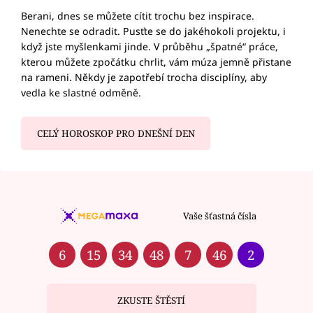
Berani, dnes se můžete cítit trochu bez inspirace.
Nenechte se odradit. Pusťte se do jakéhokoli projektu, i
když jste myšlenkami jinde. V průběhu „špatné“ práce,
kterou můžete zpočátku chrlit, vám múza jemně přistane
na rameni. Někdy je zapotřebí trocha disciplíny, aby
vedla ke slastné odměně.
CELÝ HOROSKOP PRO DNEŠNÍ DEN
Vaše šťastná čísla
6
15
34
48
7
46
2
ZKUSTE ŠTĚSTÍ