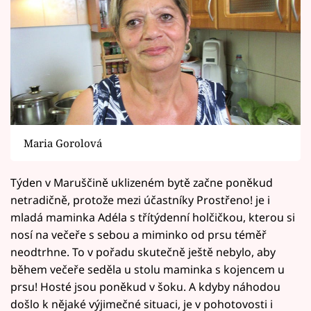
Maria Gorolová
Týden v Maruščině uklizeném bytě začne poněkud
netradičně, protože mezi účastníky Prostřeno! je i
mladá maminka Adéla s třítýdenní holčičkou, kterou si
nosí na večeře s sebou a miminko od prsu téměř
neodtrhne. To v pořadu skutečně ještě nebylo, aby
během večeře seděla u stolu maminka s kojencem u
prsu! Hosté jsou poněkud v šoku. A kdyby náhodou
došlo k nějaké výjimečné situaci, je v pohotovosti i