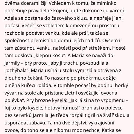
dvěma dcerami žijí. Vzhledem k tomu, že miminko
potřebuje pravidelné kojení, bude dokonce i u vaření.
Adéla se dostane do časového skluzu a nepřeje jí ani
počasí. Večeři se vzhledem k omezenému prostoru
rozhodla podávat venku, kde ale prší, takže se
společnost přemístí do domu jejích rodičů. Ovšem i
tam zůstanou venku, naštěstí pod přístřeškem. Hosté
tam doslova „klepou kosu“. A Maria se naváží do
Jarmily – prý proto, „aby ji trochu povzbudila a
rozhýbala“. Maria usíná u stolu vymrzlá a otrávená z
dlouhého čekání. To nastane po předkrmu, což je
plněná kuřecí roláda. V tomhle počasí by bodnul horký
vývar, na stole ale přistane „letní osvěžující ovocná
polévka“. Prý hrozně kyselá: „Jak já si na to vzpomenu –
fuj to bylo kyselé, hotový humus!“ prohlásí o polévce
bez servítků Jarmila. Je třeba rozpálit gril na živáňskou a
uspořádat zábavu. Ta má dvě dějství: vykrajování
ovoce, do toho se ale nikomu moc nechce, Katka se