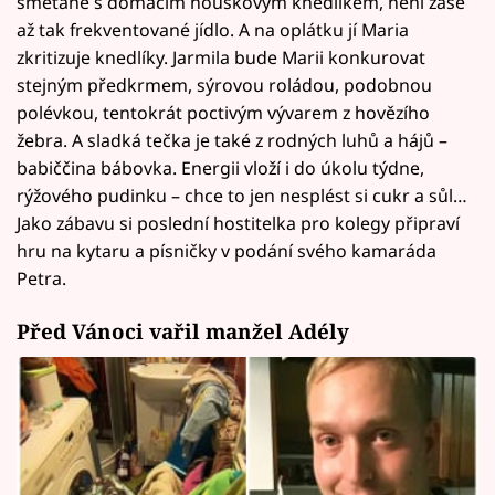
smetaně s domácím houskovým knedlíkem, není zase
až tak frekventované jídlo. A na oplátku jí Maria
zkritizuje knedlíky. Jarmila bude Marii konkurovat
stejným předkrmem, sýrovou roládou, podobnou
polévkou, tentokrát poctivým vývarem z hovězího
žebra. A sladká tečka je také z rodných luhů a hájů –
babiččina bábovka. Energii vloží i do úkolu týdne,
rýžového pudinku – chce to jen nesplést si cukr a sůl…
Jako zábavu si poslední hostitelka pro kolegy připraví
hru na kytaru a písničky v podání svého kamaráda
Petra.
Před Vánoci vařil manžel Adély