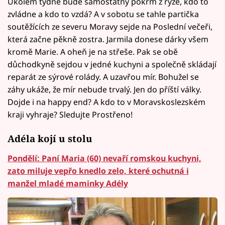
Úkolem týdne bude samostatný pokrm z rýže, kdo to
zvládne a kdo to vzdá? A v sobotu se tahle partička
soutěžících ze severu Moravy sejde na Poslední večeři,
která začne pěkně zostra. Jarmila donese dárky všem
kromě Marie. A oheň je na střeše. Pak se obě
důchodkyně sejdou v jedné kuchyni a společně skládají
reparát ze sýrové rolády. A uzavřou mír. Bohužel se
záhy ukáže, že mír nebude trvalý. Jen do příští války.
Dojde i na happy end? A kdo to v Moravskoslezském
kraji vyhraje? Sledujte Prostřeno!
Adéla kojí u stolu
Pondělí: Paní Maria (60) nevaří romskou kuchyni,
zato miluje vepřo knedlo zelo, které ochutná i
manžel mladé maminky Adély