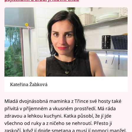
Kateřina Žabková
Mladá dvojnásobná maminka z Třince své hosty také
přivítá v příjemném a vkusném prostředí. Má ráda
zdravou a lehkou kuchyni. Katka působí, že jí jde
všechno od ruky a z ničeho se nehroutí. Přesto ji
zaskočí, když jí dojde smetana a musí jí pomoci manžel,