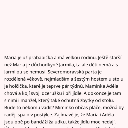
Maria je už prababička a má velkou rodinu. Ještě starší
než Maria je důchodkyně Jarmila, ta ale děti nemá a s
Jarmilou se nemusí. Severomoravská parta je
rozdělená věkově, nejmladším a šestým hostem u stolu
je holčička, které je teprve pár týdnů. Maminka Adéla
chová a kojí svoji dcerušku i při jídle. A dokonce je tam
s nimi i manžel, který také ochutná zbytky od stolu.
Bude to někomu vadit? Miminko občas pláče, možná by
raději spalo v postýlce. Zajímavé je, že Maria i Adéla
jsou obě po bandáži žaludku, takže jídlu moc nedají.