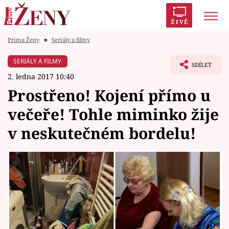
ŽIVĚ
Prima Ženy
■
Seriály a filmy
Trendy:
Polabí
Inspekce
Prostřeno!
AYTO?
SERIÁLY A FILMY
SDÍLET
Módní alarm
Zrádci
Proměny
2. ledna 2017 10:40
Prostřeno! Kojení přímo u
večeře! Tohle miminko žije
v neskutečném bordelu!
Témata
Celebrity
Vztahy
Seriály