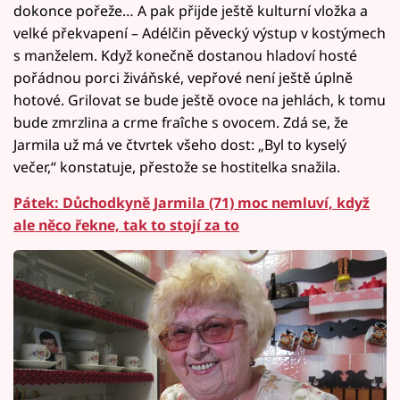
dokonce pořeže… A pak přijde ještě kulturní vložka a
velké překvapení – Adélčin pěvecký výstup v kostýmech
s manželem. Když konečně dostanou hladoví hosté
pořádnou porci živáňské, vepřové není ještě úplně
hotové. Grilovat se bude ještě ovoce na jehlách, k tomu
bude zmrzlina a crme fraîche s ovocem. Zdá se, že
Jarmila už má ve čtvrtek všeho dost: „Byl to kyselý
večer,“ konstatuje, přestože se hostitelka snažila.
Pátek: Důchodkyně Jarmila (71) moc nemluví, když
ale něco řekne, tak to stojí za to