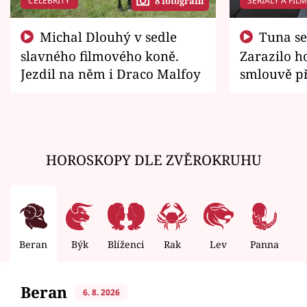
CELEBRITY
SERIÁLY A FIL
8 fotografií
Michal Dlouhý v sedle
Tuna se chtěl vrátit domů.
slavného filmového koně.
Zarazilo ho
Jezdil na něm i Draco Malfoy
smlouvě př
zemřít
HOROSKOPY DLE ZVĚROKRUHU
Beran
Býk
Blíženci
Rak
Lev
Panna
V
Beran
6. 8. 2026