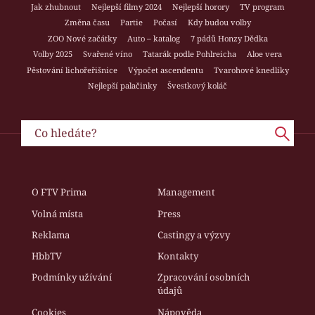
Jak zhubnout
Nejlepší filmy 2024
Nejlepší horory
TV program
Změna času
Partie
Počasí
Kdy budou volby
ZOO Nové začátky
Auto – katalog
7 pádů Honzy Dědka
Volby 2025
Svařené víno
Tatarák podle Pohlreicha
Aloe vera
Pěstování lichořeřišnice
Výpočet ascendentu
Tvarohové knedlíky
Nejlepší palačinky
Švestkový koláč
O FTV Prima
Management
Volná místa
Press
Reklama
Castingy a výzvy
HbbTV
Kontakty
Podmínky užívání
Zpracování osobních
údajů
Cookies
Nápověda