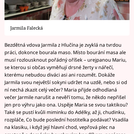
Jarmila Falecká
Bezdětná vdova Jarmila z Hlučína je zvyklá na tvrdou
práci, dokonce bourala maso. Místo bourání masa ale
musí rozlousknout pořádný oříšek – urejpanou Mariu,
se kterou si občas vyměňují drsné žerty v nářečí,
kterému nebudou diváci asi ani rozumět. Dokáže
Jarmila svou největší sokyni udržet na uzdě, nebo si od
ní nechá zkazit celý večer? Maria přijde odhodlaná
večer Jarmile narušit a nevěří tomu, že někdo nepřišel
jen pro výhru jako ona. Uspěje Maria se svou taktikou?
Také se pustí kvůli miminku do Adélky, až ji, chudinku,
rozpláče, Co bude poslední hostitelka podávat? Vsadila
na klasiku, i když její hlavní chod, vepřová plec na