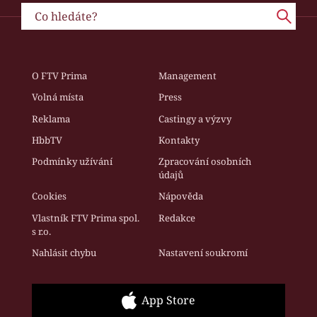
O FTV Prima
Management
Volná místa
Press
Reklama
Castingy a výzvy
HbbTV
Kontakty
Podmínky užívání
Zpracování osobních
údajů
Cookies
Nápověda
Vlastník FTV Prima spol.
Redakce
s r.o.
Nahlásit chybu
Nastavení soukromí
App Store