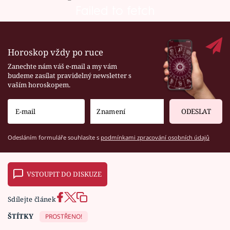
Failed to fetch
Horoskop vždy po ruce
Zanechte nám váš e-mail a my vám
budeme zasílat pravidelný newsletter s
vaším horoskopem.
ODESLAT
Odesláním formuláře souhlasíte s
podmínkami zpracování osobních údajů
VSTOUPIT DO DISKUZE
Sdílejte článek
ŠTÍTKY
PROSTŘENO!