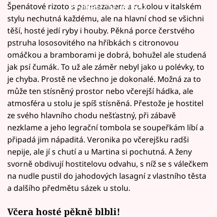
Failed to fetch
Špenátové rizoto s parmazánem a rukolou v italském
stylu nechutná každému, ale na hlavní chod se všichni
těší, hosté jedí ryby i houby. Pěkná porce čerstvého
pstruha lososovitého na hříbkách s citronovou
omáčkou a bramborami je dobrá, bohužel ale studená
jak psí čumák. To už ale záměr nebyl jako u polévky, to
je chyba. Prostě ne všechno je dokonalé. Možná za to
může ten stísněný prostor nebo včerejší hádka, ale
atmosféra u stolu je spíš stísněná. Přestože je hostitel
ze svého hlavního chodu nešťastný, při zábavě
nezklame a jeho legrační tombola se soupeřkám líbí a
připadá jim nápaditá. Veronika po včerejšku radši
nepije, ale jí s chutí a u Martina si pochutná. A ženy
svorně obdivují hostitelovu odvahu, s níž se s válečkem
na nudle pustil do jahodových lasagní z vlastního těsta
a dalšího předmětu sázek u stolu.
Včera hosté pěkně blbli!