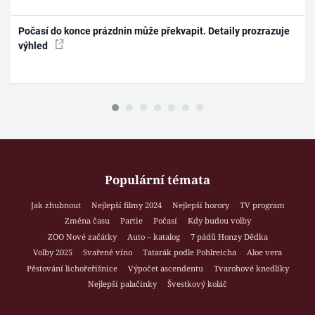
Počasí do konce prázdnin může překvapit. Detaily prozrazuje
výhled
Populární témata
Jak zhubnout
Nejlepší filmy 2024
Nejlepší horory
TV program
Změna času
Partie
Počasí
Kdy budou volby
ZOO Nové začátky
Auto – katalog
7 pádů Honzy Dědka
Volby 2025
Svařené víno
Tatarák podle Pohlreicha
Aloe vera
Pěstování lichořeřišnice
Výpočet ascendentu
Tvarohové knedlíky
Nejlepší palačinky
Švestkový koláč