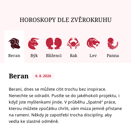
HOROSKOPY DLE ZVĚROKRUHU
Beran
Býk
Blíženci
Rak
Lev
Panna
V
Beran
6. 8. 2026
Berani, dnes se můžete cítit trochu bez inspirace.
Nenechte se odradit. Pusťte se do jakéhokoli projektu, i
když jste myšlenkami jinde. V průběhu „špatné“ práce,
kterou můžete zpočátku chrlit, vám múza jemně přistane
na rameni. Někdy je zapotřebí trocha disciplíny, aby
vedla ke slastné odměně.