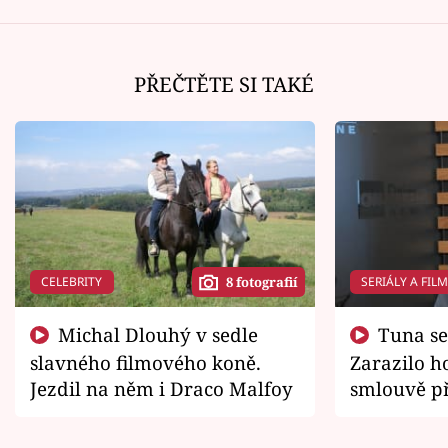
PŘEČTĚTE SI TAKÉ
CELEBRITY
SERIÁLY A FIL
8 fotografií
Michal Dlouhý v sedle
Tuna se chtěl vrátit domů.
slavného filmového koně.
Zarazilo ho
Jezdil na něm i Draco Malfoy
smlouvě př
zemřít