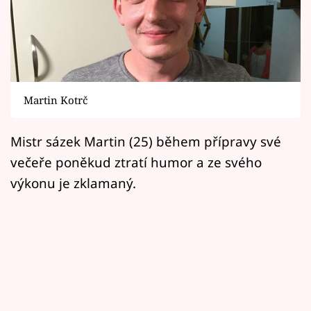
Horoskopy
Sledujte prima+
Filmový festival Karlovy Vary
Martin Kotrč
Pořady
Mámy sobě
Mistr sázek Martin (25) během přípravy své
večeře poněkud ztratí humor a ze svého
Přihlášení
výkonu je zklamaný.
Sledujte nás