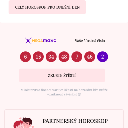
CELÝ HOROSKOP PRO DNEŠNÍ DEN
Vaše šťastná čísla
6
15
34
48
7
46
2
ZKUSTE ŠTĚSTÍ
Ministerstvo financí varuje: Účastí na hazardní hře může
vzniknout závislost ⑱
PARTNERSKÝ HOROSKOP