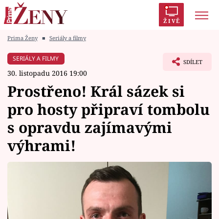
ŽIVĚ
Prima Ženy
■
Seriály a filmy
Trendy:
Polabí
Inspekce
Prostřeno!
AYTO?
SERIÁLY A FILMY
SDÍLET
Módní alarm
Zrádci
Proměny
30. listopadu 2016 19:00
Prostřeno! Král sázek si
pro hosty připraví tombolu
s opravdu zajímavými
Témata
výhrami!
Celebrity
Vztahy
Seriály