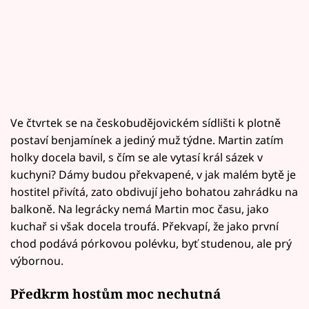
Ve čtvrtek se na českobudějovickém sídlišti k plotně
postaví benjamínek a jediný muž týdne. Martin zatím
holky docela bavil, s čím se ale vytasí král sázek v
kuchyni? Dámy budou překvapené, v jak malém bytě je
hostitel přivítá, zato obdivují jeho bohatou zahrádku na
balkoně. Na legrácky nemá Martin moc času, jako
kuchař si však docela troufá. Překvapí, že jako první
chod podává pórkovou polévku, byť studenou, ale prý
výbornou.
Předkrm hostům moc nechutná