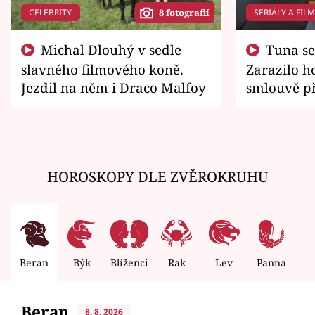
CELEBRITY
SERIÁLY A FIL
8 fotografií
Michal Dlouhý v sedle
Tuna se chtěl vrátit domů.
slavného filmového koně.
Zarazilo ho
Jezdil na něm i Draco Malfoy
smlouvě př
zemřít
HOROSKOPY DLE ZVĚROKRUHU
Beran
Býk
Blíženci
Rak
Lev
Panna
V
Beran
8. 8. 2026