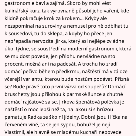
gastronomie baví a zajímá. Skoro by mohl vést
kulinářský kurz, tak vyrovnaně působí jeho vaření, kde
klidně pokračuje krok za krokem… Kdyby ale
nezapomínal na suroviny a nemusel pro ně odbíhat tu
k sousedovi, tu do sklepa, a kdyby ho přece jen
nepřepadla nervozita. Jirka, který asi nejlépe zvládne
úkol týdne, se soustředí na moderní gastronomii, která
se mu dost povede, jen přílohu nezvládne na sto
procent, možná ani na padesát. A trochu ho zradí
domácí pečivo během předkrmu, naštěstí má v záloze
včerejší variantu, kterou bude hostům podávat. Přizná
se? Bude právě toto první výzva od soupeřů? Domácí
bruschetty jsou přílohou k parmské šunce a chutné
domácí rajčatové salse. Jirkova špenátová polévka je
naštěstí o moc lepší než ta, na jakou si s hrůzou
pamatuje Radka ze školní jídelny. Dobrá jsou i líčka na
červeném víně, ta se jen sypou, bohužel je nejí
Vlastimil, ale hlavně se mladému kuchaři nepovede