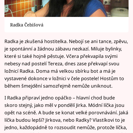
Radka Čebišová
Radka je zkušená hostitelka. Nebojí se ani tance, zpěvu,
je spontánní a žádnou zábavu nezkazí. Miluje bylinky,
které si také hojně pěstuje. Včera překvapila svými
nebesy nad postelí Tereza, dnes zase překvapí svou
ložnicí Radka. Doma má velkou sbírku bot a má je
vystavené dokonce v ložnici v čele postele! Hostům to
během šmejdění samozřejmě nemůže uniknout.
I Radka připraví jedno opáčko – hlavní chod bude
skoro stejný, jako měl v pondělí Jirka. Módní líčka jsou
opět na scéně. A bude se konat velké porovnávání. Jaká
líčka budou lepší? Jirkova, nebo Radky? Vlastíkovi to je
jedno, každopádně to rozsoudit nemůže, protože líčka,