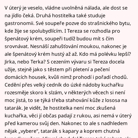
V úterý je veselo, vládne uvolněná nálada, ale dost se
na jídlo čeká. Druhá hostitelka také studuje
gastronomii. Své soupeře pozve do strašnického bytu,
kde žije se spolubydlícím. I Tereza se rozhodla pro
špenátový krém, soupeři tudíž budou mít s čím
srovnávat. Nesnáší zahušťování moukou, nakonec je
ale špenátový krém hustý až až. Kdo má polévku lepší?
Jirka, nebo Terka? S cezením vývaru si Tereza docela
užije, stejně jako s těstem při pletení a pečení
domácích housek, kvůli nimž prohodí i pořadí chodů.
Cedění přes velký cedník do úzké nádoby kuchařku
rozesměje skoro k slzám, v některých věcech si není
moc jistá, to se týká třeba stahování kůže z lososa na
tatarák. Je vidět, že hostitelka není moc zkušená
kuchařka, věci jí občas padají z rukou, asi nemá v úterý
před kamerou svůj den. Nakonec to ale s nadhledem
nějak „vybere“, tatarák s kapary a koprem chutná