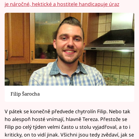
je náročné, hektické a hostitele handicapuje úraz
Filip Šarocha
V pátek se konečně předvede chytrolín Filip. Nebo tak
ho alespoň hosté vnímají, hlavně Tereza. Přestože se
Filip po celý týden velmi často u stolu vyjadřoval, a to i
kriticky, on to vidí jinak. Všichni jsou tedy zvědaví, jak se