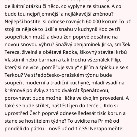
delikátní otázku či něco, co vyplyne ze situace. A co
bude tou nejpříjemnější a nejlákavější změnou?
Nejlepší hostitel si odnese rovných 60 000 korun! To už
stojí za nějaké to úsilí a snahu v kuchyni! Kdo ze tří
soupeřících mužů a dvou žen poprvé dosáhne na
novou snovou výhru? Snaživý benjamínek Jirka, smíšek
Tereza, živelná a obětavá Radka, šikovný stavitel krbů
Vlastimil nebo barman a tak trochu všeználek Filip,
který si nejvíce „poměřuje svaly“ s Jiřím a špičkuje se s
Terkou? Ve středočesko-pražském týdnu bude
soupeřit moderní a tradiční kuchyně, mladí vsadí na
krémové polévky, z toho dvakrát špenátovou,
porovnávat bude možné i líčka ve dvojím provedení. A
také se bude střílet, naštěstí jen do terče… Kdo si
uprostřed Čech poprvé odnese šedesát tisíc korun a
stane se hostitelem týdne? To uvidíte na Primě od
pondělí do pátku – nově už od 17.35! Nezapomeňte!