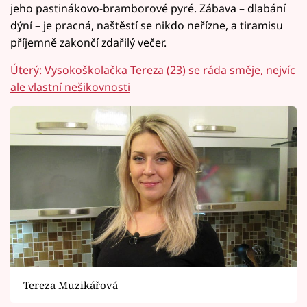
jeho pastinákovo-bramborové pyré. Zábava – dlabání
dýní – je pracná, naštěstí se nikdo neřízne, a tiramisu
příjemně zakončí zdařilý večer.
Úterý: Vysokoškolačka Tereza (23) se ráda směje, nejvíc
ale vlastní nešikovnosti
Tereza Muzikářová