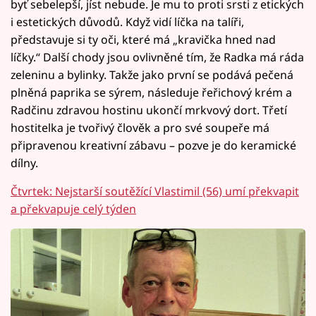
byť sebelepší, jíst nebude. Je mu to proti srsti z etických
i estetických důvodů. Když vidí líčka na talíři,
představuje si ty oči, které má „kravička hned nad
líčky.“ Další chody jsou ovlivněné tím, že Radka má ráda
zeleninu a bylinky. Takže jako první se podává pečená
plněná paprika se sýrem, následuje řeřichový krém a
Radčinu zdravou hostinu ukončí mrkvový dort. Třetí
hostitelka je tvořivý člověk a pro své soupeře má
připravenou kreativní zábavu – pozve je do keramické
dílny.
Čtvrtek: Nejstarší soutěžící Vlastimil (56) umí překvapit
a překvapuje celý týden