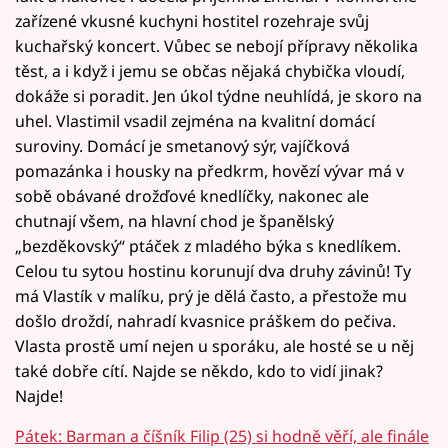
zařízené vkusné kuchyni hostitel rozehraje svůj
kuchařský koncert. Vůbec se nebojí přípravy několika
těst, a i když i jemu se občas nějaká chybička vloudí,
dokáže si poradit. Jen úkol týdne neuhlídá, je skoro na
uhel. Vlastimil vsadil zejména na kvalitní domácí
suroviny. Domácí je smetanový sýr, vajíčková
pomazánka i housky na předkrm, hovězí vývar má v
sobě obávané drožďové knedlíčky, nakonec ale
chutnají všem, na hlavní chod je španělský
„bezděkovský“ ptáček z mladého býka s knedlíkem.
Celou tu sytou hostinu korunují dva druhy závinů! Ty
má Vlastík v malíku, prý je dělá často, a přestože mu
došlo droždí, nahradí kvasnice práškem do pečiva.
Vlasta prostě umí nejen u sporáku, ale hosté se u něj
také dobře cítí. Najde se někdo, kdo to vidí jinak?
Najde!
Pátek: Barman a číšník Filip (25) si hodně věří, ale finále