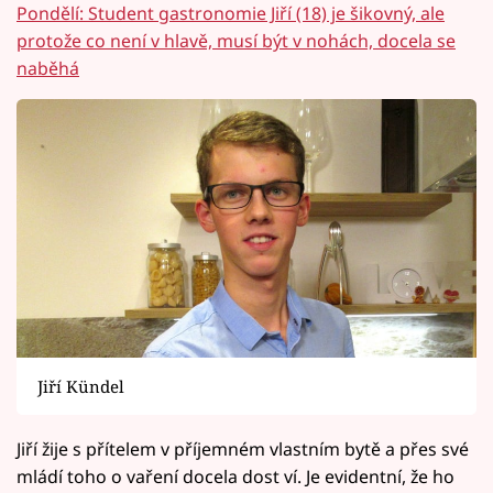
Pondělí: Student gastronomie Jiří (18) je šikovný, ale
protože co není v hlavě, musí být v nohách, docela se
naběhá
Jiří Kündel
Jiří žije s přítelem v příjemném vlastním bytě a přes své
mládí toho o vaření docela dost ví. Je evidentní, že ho