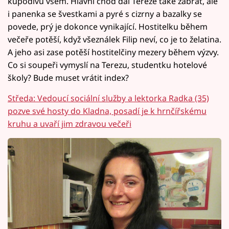
kupodivu všem. Hlavní chod dal Tereze také zabrat, ale
i panenka se švestkami a pyré s cizrny a bazalky se
povede, prý je dokonce vynikající. Hostitelku během
večeře potěší, když všeználek Filip neví, co je to želatina.
A jeho asi zase potěší hostitelčiny mezery během výzvy.
Co si soupeři vymyslí na Terezu, studentku hotelové
školy? Bude muset vrátit index?
Středa: Vedoucí sociální služby a lektorka Radka (35)
pozve své hosty do Kladna, posadí je k hrnčířskému
kruhu a uvaří jim zdravou večeři