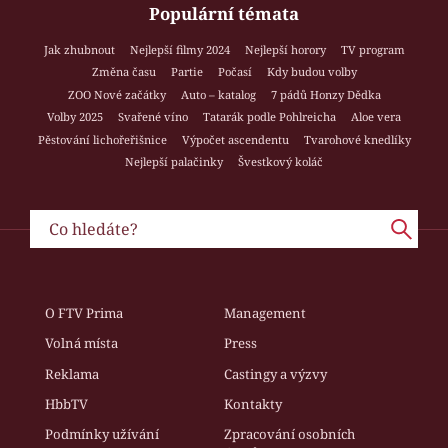
Populární témata
Jak zhubnout
Nejlepší filmy 2024
Nejlepší horory
TV program
Změna času
Partie
Počasí
Kdy budou volby
ZOO Nové začátky
Auto – katalog
7 pádů Honzy Dědka
Volby 2025
Svařené víno
Tatarák podle Pohlreicha
Aloe vera
Pěstování lichořeřišnice
Výpočet ascendentu
Tvarohové knedlíky
Nejlepší palačinky
Švestkový koláč
O FTV Prima
Management
Volná místa
Press
Reklama
Castingy a výzvy
HbbTV
Kontakty
Podmínky užívání
Zpracování osobních