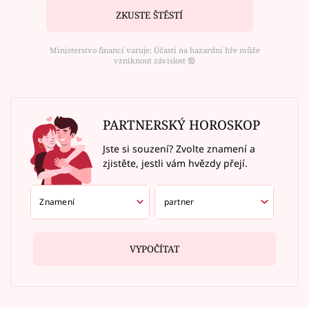
ZKUSTE ŠTĚSTÍ
Ministerstvo financí varuje: Účastí na hazardní hře může
vzniknout závislost ⑱
PARTNERSKÝ HOROSKOP
Jste si souzení? Zvolte znamení a
zjistěte, jestli vám hvězdy přejí.
VYPOČÍTAT