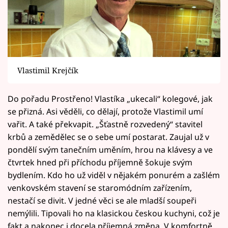
Vlastimil Krejčík
Do pořadu Prostřeno! Vlastíka „ukecali“ kolegové, jak
se přizná. Asi věděli, co dělají, protože Vlastimil umí
vařit. A také překvapit. „Šťastně rozvedený“ stavitel
krbů a zemědělec se o sebe umí postarat. Zaujal už v
pondělí svým tanečním uměním, hrou na klávesy a ve
čtvrtek hned při příchodu příjemně šokuje svým
bydlením. Kdo ho už viděl v nějakém ponurém a zašlém
venkovském stavení se staromódním zařízením,
nestačí se divit. V jedné věci se ale mladší soupeři
nemýlili. Tipovali ho na klasickou českou kuchyni, což je
fakt a nakonec i docela příjemná změna. V komfortně