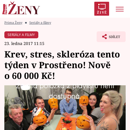
ŽIVĚ
Prima Ženy
■
Seriály a filmy
Trendy:
Polabí
Inspekce
Prostřeno!
AYTO?
SERIÁLY A FILMY
SDÍLET
Módní alarm
Zrádci
Proměny
23. ledna 2017 11:15
Krev, stres, skleróza tento
týden v Prostřeno! Nově
o 60 000 Kč!
Témata
Žádná položka z playlistu není
Celebrity
V Prostřeno! se nově soutěží o 60 000 korun! A
dostupná.
Vztahy
začínáme už v 17.35.
Seriály