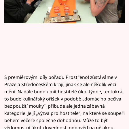
Horoskopy
Sledujte prima+
Filmový festival Karlovy Vary
Pořady
Mámy sobě
Přihlášení
S premiérovými díly pořadu Prostřeno! zůstáváme v
Praze a Středočeském kraji, jinak se ale několik věcí
mění. Nadále budou mít hostitelé úkol týdne, tentokrát
Sledujte nás
to bude kulinářský oříšek v podobě „domácího pečiva
bez použití mouky“, přibude ale jedna zábavná
kategorie. Je jí „výzva pro hostitele“, na které se soupeři
během večeře společně dohodnou. Může to být
vědomostní úkol, dovednost, odpověď na nějakou