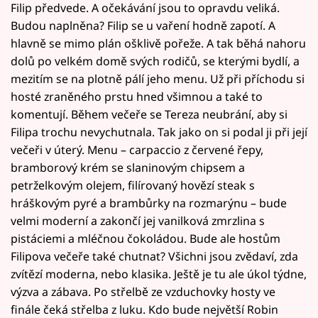
Filip předvede. A očekávání jsou to opravdu veliká.
Budou naplněna? Filip se u vaření hodně zapotí. A
hlavně se mimo plán ošklivě pořeže. A tak běhá nahoru
dolů po velkém domě svých rodičů, se kterými bydlí, a
mezitím se na plotně pálí jeho menu. Už při příchodu si
hosté zraněného prstu hned všimnou a také to
komentují. Během večeře se Tereza neubrání, aby si
Filipa trochu nevychutnala. Tak jako on si podal ji při její
večeři v úterý. Menu – carpaccio z červené řepy,
bramborový krém se slaninovým chipsem a
petrželkovým olejem, filírovaný hovězí steak s
hráškovým pyré a brambůrky na rozmarýnu – bude
velmi moderní a zakončí jej vanilková zmrzlina s
pistáciemi a mléčnou čokoládou. Bude ale hostům
Filipova večeře také chutnat? Všichni jsou zvědaví, zda
zvítězí moderna, nebo klasika. Ještě je tu ale úkol týdne,
výzva a zábava. Po střelbě ze vzduchovky hosty ve
finále čeká střelba z luku. Kdo bude největší Robin