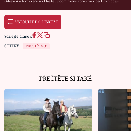
Odesláním formuláře souhlasíte s
podmínkami zpracování osobních údajů
VSTOUPIT DO DISKUZE
Sdílejte článek
ŠTÍTKY
PROSTŘENO!
PŘEČTĚTE SI TAKÉ