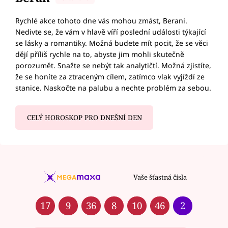
Rychlé akce tohoto dne vás mohou zmást, Berani.
Nedivte se, že vám v hlavě víří poslední události týkající
se lásky a romantiky. Možná budete mít pocit, že se věci
dějí příliš rychle na to, abyste jim mohli skutečně
porozumět. Snažte se nebýt tak analytičtí. Možná zjistíte,
že se honíte za ztraceným cílem, zatímco vlak vyjíždí ze
stanice. Naskočte na palubu a nechte problém za sebou.
CELÝ HOROSKOP PRO DNEŠNÍ DEN
Vaše šťastná čísla
17
9
36
8
10
46
2