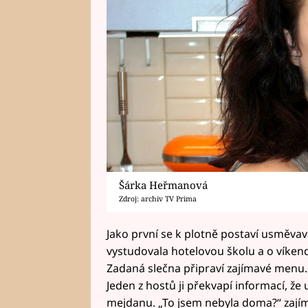
Šárka Heřmanová
Zdroj: archiv TV Prima
Jako první se k plotně postaví usměva
vystudovala hotelovou školu a o víke
Zadaná slečna připraví zajímavé menu.
Jeden z hostů ji překvapí informací, že 
mejdanu. „To jsem nebyla doma?“ zajím