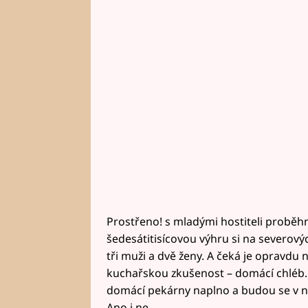
Prostřeno! s mladými hostiteli proběhn
šedesátitisícovou výhru si na severový
tři muži a dvě ženy. A čeká je opravdu 
kuchařskou zkušenost – domácí chléb. J
domácí pekárny naplno a budou se v ni
Ano i ne.