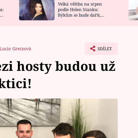
Velká věštba na srpen
NOVINKY
ZAHRADA
a:
podle Helen Stanku:
y
Býkům se bude dařit,
VIDEORECEPTY
DESIGN
Vodnáře čeká jízda
Lucie Gretzová
SDÍLET
zi hosty budou už
tici!