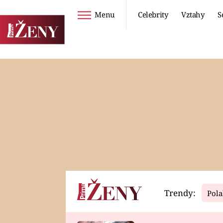
Menu
Celebrity
Vztahy
S
Seriály
Životní styl
ZOO
DIETY A HUBNUTÍ
PROSTŘENO!
CESTOVÁNÍ A
DOVOLENÁ
DUCH
ZDRAVÍ
Trendy:
Pola
Horoskopy
Video
ASTROČLÁNKY
SERIÁLY