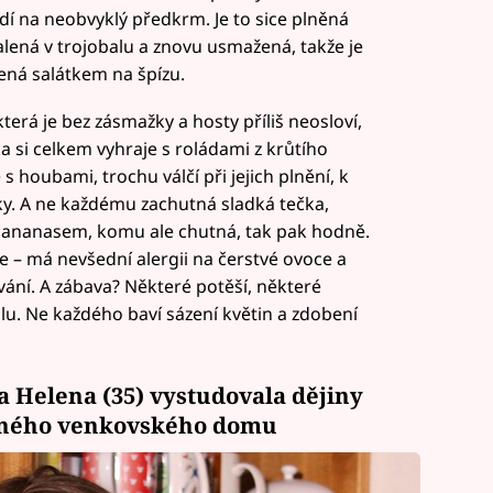
í na neobvyklý předkrm. Je to sice plněná
balená v trojobalu a znovu usmažená, takže je
ená salátkem na špízu.
terá je bez zásmažky a hosty příliš neosloví,
a si celkem vyhraje s roládami z krůtího
s houbami, trochu válčí při jejich plnění, k
y. A ne každému zachutná sladká tečka,
 ananasem, komu ale chutná, tak pak hodně.
 – má nevšední alergii na čerstvé ovoce a
lování. A zábava? Některé potěší, některé
tolu. Ne každého baví sázení květin a zdobení
 Helena (35) vystudovala dějiny
ulného venkovského domu