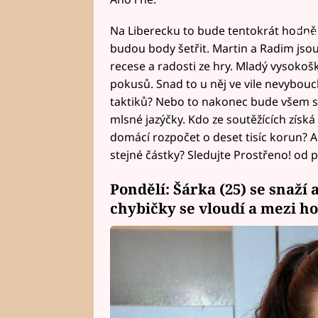
Na Liberecku to bude tentokrát hodně o
Fai
budou body šetřit. Martin a Radim jsou t
recese a radosti ze hry. Mladý vysokoš
pokusů. Snad to u něj ve vile nevybouc
taktiků? Nebo to nakonec bude všem sk
mlsné jazýčky. Kdo ze soutěžících získá
domácí rozpočet o deset tisíc korun? A 
stejné částky? Sledujte Prostřeno! od p
Pondělí: Šárka (25) se snaží 
chybičky se vloudí a mezi ho