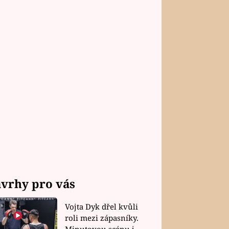
vrhy pro vás
Vojta Dyk dřel kvůli
roli mezi zápasníky.
Minutovou scénu jel