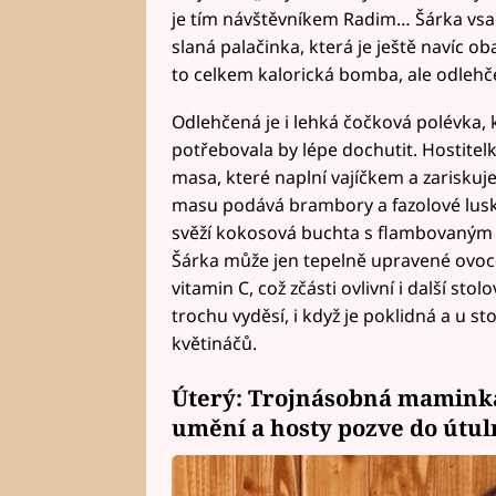
je tím návštěvníkem Radim… Šárka vsad
slaná palačinka, která je ještě navíc o
to celkem kalorická bomba, ale odlehč
Odlehčená je i lehká čočková polévka, k
potřebovala by lépe dochutit. Hostitelk
masa, které naplní vajíčkem a zariskuje 
masu podává brambory a fazolové lusk
svěží kokosová buchta s flambovaným
Šárka může jen tepelně upravené ovoce
vitamin C, což zčásti ovlivní i další sto
trochu vyděsí, i když je poklidná a u s
květináčů.
Úterý: Trojnásobná maminka
umění a hosty pozve do út