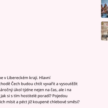
e v Libereckém kraji. Hlavní
chodě Čech budou chtít vyvařit a vysoutěžit
náročný úkol týdne nejen na čas, ale i na
ak si s tím hostitelé poradí? Pojedou
ch mísit a péct již koupené chlebové směsi?