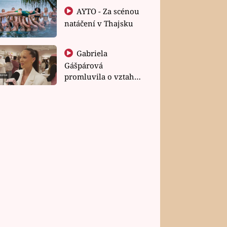
AYTO - Za scénou
natáčení v Thajsku
Gabriela
Gášpárová
promluvila o vztahu
a zakládání rodiny