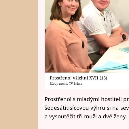
Prostřeno! všichni XVII (13)
Zdroj: archiv TV Prima
Prostřeno! s mladými hostiteli p
šedesátitisícovou výhru si na se
a vysoutěžit tři muži a dvě ženy.