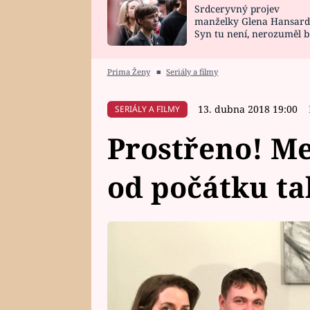
Srdceryvný projev
SNÁŘ
CELEBRITY
manželky Glena Hansard
Syn tu není, nerozuměl b
HOROSKOP NA
VAŘENÍ
tomu, vysvětlila
ROK 2023
Prima Ženy
■
Seriály a filmy
13. dubna 2018 19:00
SERIÁLY A FILMY
Prostřeno! Me
od počátku tak