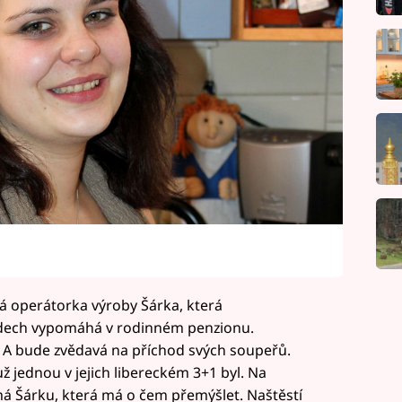
vá operátorka výroby Šárka, která
ndech vypomáhá v rodinném penzionu.
 A bude zvědavá na příchod svých soupeřů.
už jednou v jejich libereckém 3+1 byl. Na
á Šárku, která má o čem přemýšlet. Naštěstí