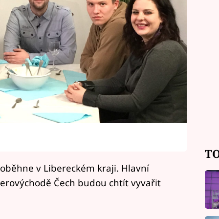
TO
roběhne v Libereckém kraji. Hlavní
verovýchodě Čech budou chtít vyvařit