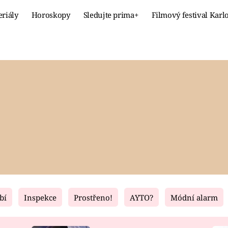
eriály
Horoskopy
Sledujte prima+
Filmový festival Karl
Celebrity
Recept
MÓDA A KRÁSA
HLAVNÍ JÍ
VZTAHY A SEX
SLADKÉ
PRIMA MAMINKA
ZDRAVÉ
bí
Inspekce
Prostřeno!
AYTO?
Módní alarm
Fresh
Living
RECEPTY
BYDLENÍ