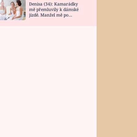
Denisa (34): Kamarádky
mě přemluvily k dámské
jízdě. Manžel mě po
návratu zaskočil