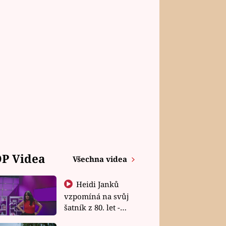
P Videa
Všechna videa
Heidi Janků
vzpomíná na svůj
šatník z 80. let -
Shopaholičky