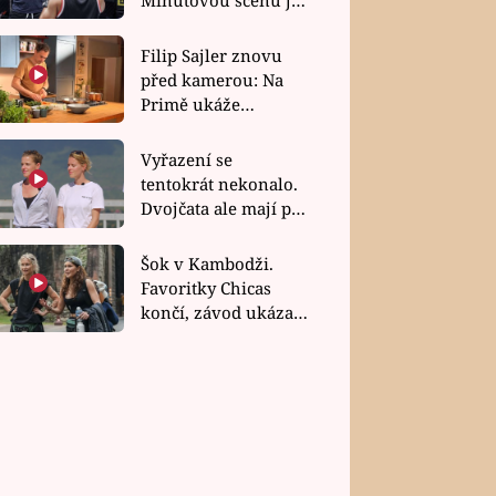
bez dubla
Filip Sajler znovu
před kamerou: Na
Primě ukáže
poctivou kuchyni i
rychlé recepty
Vyřazení se
tentokrát nekonalo.
Dvojčata ale mají po
uzavření třetí etapy
závodu nůž na krku
Šok v Kambodži.
Favoritky Chicas
končí, závod ukázal
svou nejtvrdší tvář