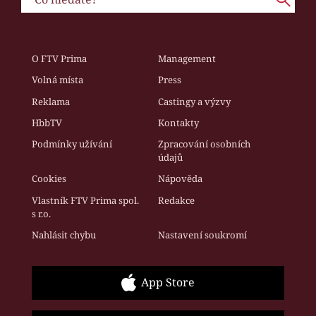
O FTV Prima
Management
Volná místa
Press
Reklama
Castingy a výzvy
HbbTV
Kontakty
Podmínky užívání
Zpracování osobních
údajů
Cookies
Nápověda
Vlastník FTV Prima spol.
Redakce
s r.o.
Nahlásit chybu
Nastavení soukromí
App Store