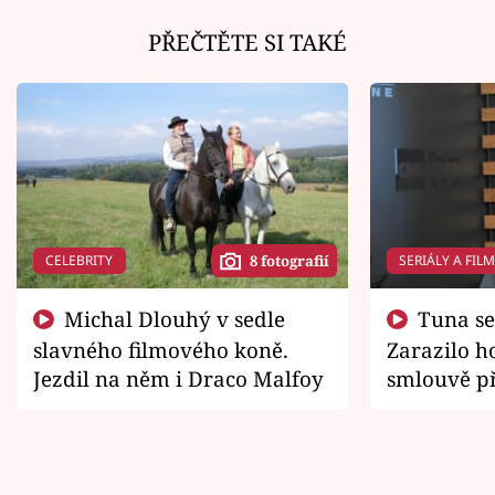
PŘEČTĚTE SI TAKÉ
CELEBRITY
SERIÁLY A FIL
8 fotografií
Michal Dlouhý v sedle
Tuna se chtěl vrátit domů.
slavného filmového koně.
Zarazilo ho
Jezdil na něm i Draco Malfoy
smlouvě př
zemřít