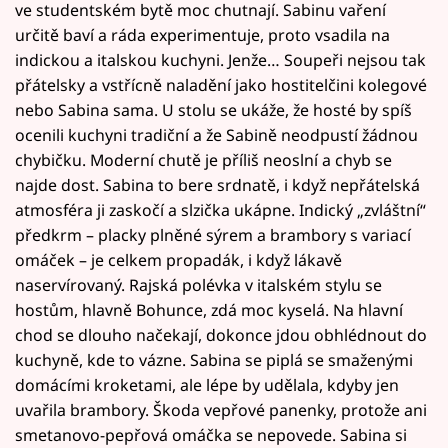
ve studentském bytě moc chutnají. Sabinu vaření
určitě baví a ráda experimentuje, proto vsadila na
indickou a italskou kuchyni. Jenže… Soupeři nejsou tak
přátelsky a vstřícně naladění jako hostitelčini kolegové
nebo Sabina sama. U stolu se ukáže, že hosté by spíš
ocenili kuchyni tradiční a že Sabině neodpustí žádnou
chybičku. Moderní chutě je příliš neoslní a chyb se
najde dost. Sabina to bere srdnatě, i když nepřátelská
atmosféra ji zaskočí a slzička ukápne. Indický „zvláštní“
předkrm – placky plněné sýrem a brambory s variací
omáček – je celkem propadák, i když lákavě
naservírovaný. Rajská polévka v italském stylu se
hostům, hlavně Bohunce, zdá moc kyselá. Na hlavní
chod se dlouho načekají, dokonce jdou obhlédnout do
kuchyně, kde to vázne. Sabina se piplá se smaženými
domácími kroketami, ale lépe by udělala, kdyby jen
uvařila brambory. Škoda vepřové panenky, protože ani
smetanovo-pepřová omáčka se nepovede. Sabina si