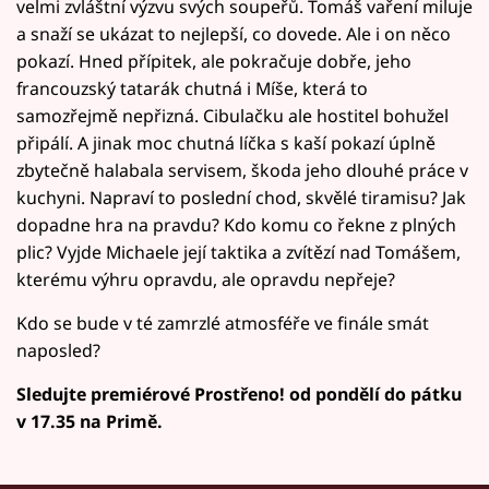
velmi zvláštní výzvu svých soupeřů. Tomáš vaření miluje
a snaží se ukázat to nejlepší, co dovede. Ale i on něco
pokazí. Hned přípitek, ale pokračuje dobře, jeho
francouzský tatarák chutná i Míše, která to
samozřejmě nepřizná. Cibulačku ale hostitel bohužel
připálí. A jinak moc chutná líčka s kaší pokazí úplně
zbytečně halabala servisem, škoda jeho dlouhé práce v
kuchyni. Napraví to poslední chod, skvělé tiramisu? Jak
dopadne hra na pravdu? Kdo komu co řekne z plných
plic? Vyjde Michaele její taktika a zvítězí nad Tomášem,
kterému výhru opravdu, ale opravdu nepřeje?
Kdo se bude v té zamrzlé atmosféře ve finále smát
naposled?
Sledujte premiérové Prostřeno! od pondělí do pátku
v 17.35 na Primě.