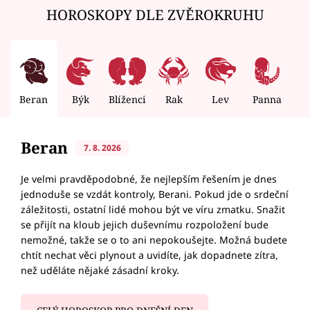
HOROSKOPY DLE ZVĚROKRUHU
Beran
Býk
Blíženci
Rak
Lev
Panna
V
Beran
7. 8. 2026
Je velmi pravděpodobné, že nejlepším řešením je dnes
jednoduše se vzdát kontroly, Berani. Pokud jde o srdeční
záležitosti, ostatní lidé mohou být ve víru zmatku. Snažit
se přijít na kloub jejich duševnímu rozpoložení bude
nemožné, takže se o to ani nepokoušejte. Možná budete
chtít nechat věci plynout a uvidíte, jak dopadnete zítra,
než uděláte nějaké zásadní kroky.