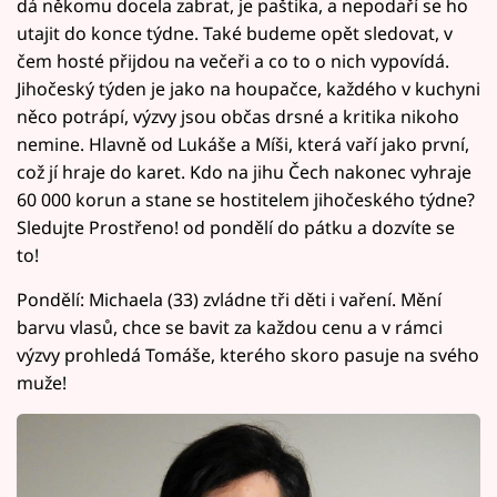
dá někomu docela zabrat, je paštika, a nepodaří se ho
utajit do konce týdne. Také budeme opět sledovat, v
čem hosté přijdou na večeři a co to o nich vypovídá.
Jihočeský týden je jako na houpačce, každého v kuchyni
něco potrápí, výzvy jsou občas drsné a kritika nikoho
nemine. Hlavně od Lukáše a Míši, která vaří jako první,
což jí hraje do karet. Kdo na jihu Čech nakonec vyhraje
60 000 korun a stane se hostitelem jihočeského týdne?
Sledujte Prostřeno! od pondělí do pátku a dozvíte se
to!
Pondělí: Michaela (33) zvládne tři děti i vaření. Mění
barvu vlasů, chce se bavit za každou cenu a v rámci
výzvy prohledá Tomáše, kterého skoro pasuje na svého
muže!