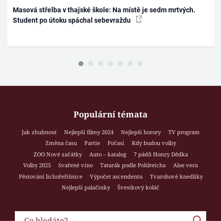
Masová střelba v thajské škole: Na místě je sedm mrtvých.
Student po útoku spáchal sebevraždu
Populární témata
Jak zhubnout
Nejlepší filmy 2024
Nejlepší horory
TV program
Změna času
Partie
Počasí
Kdy budou volby
ZOO Nové začátky
Auto – katalog
7 pádů Honzy Dědka
Volby 2025
Svařené víno
Tatarák podle Pohlreicha
Aloe vera
Pěstování lichořeřišnice
Výpočet ascendentu
Tvarohové knedlíky
Nejlepší palačinky
Švestkový koláč