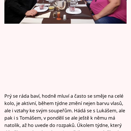
Horoskopy
Sledujte prima+
Filmový festival Karlovy Vary
Pořady
Mámy sobě
Přihlášení
Prý se ráda baví, hodně mluví a často se směje na celé
Sledujte nás
kolo, je aktivní, během týdne změní nejen barvu vlasů,
ale i vztahy ke svým soupeřům. Hádá se s Lukášem, ale
pak i s Tomášem, v pondělí se ale ještě k němu má
natolik, až ho uvede do rozpaků. Úkolem týdne, který