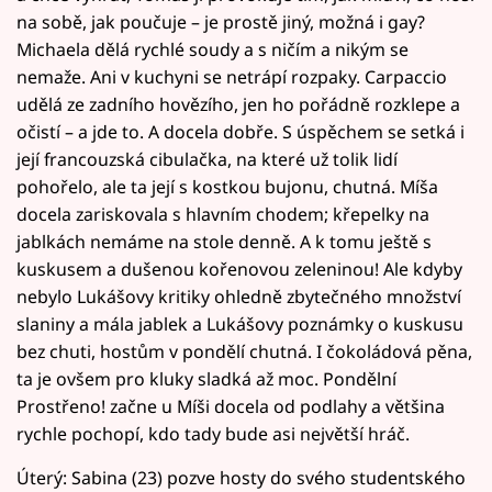
na sobě, jak poučuje – je prostě jiný, možná i gay?
Michaela dělá rychlé soudy a s ničím a nikým se
nemaže. Ani v kuchyni se netrápí rozpaky. Carpaccio
udělá ze zadního hovězího, jen ho pořádně rozklepe a
očistí – a jde to. A docela dobře. S úspěchem se setká i
její francouzská cibulačka, na které už tolik lidí
pohořelo, ale ta její s kostkou bujonu, chutná. Míša
docela zariskovala s hlavním chodem; křepelky na
jablkách nemáme na stole denně. A k tomu ještě s
kuskusem a dušenou kořenovou zeleninou! Ale kdyby
nebylo Lukášovy kritiky ohledně zbytečného množství
slaniny a mála jablek a Lukášovy poznámky o kuskusu
bez chuti, hostům v pondělí chutná. I čokoládová pěna,
ta je ovšem pro kluky sladká až moc. Pondělní
Prostřeno! začne u Míši docela od podlahy a většina
rychle pochopí, kdo tady bude asi největší hráč.
Úterý: Sabina (23) pozve hosty do svého studentského