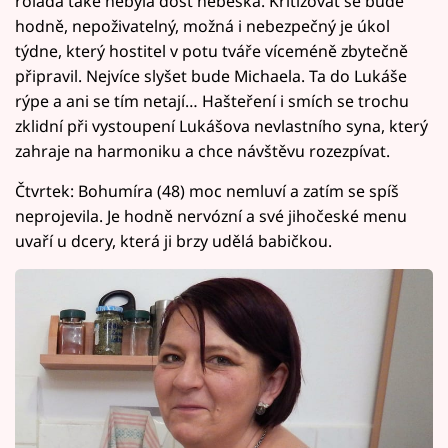
roláda také nebyla dost nebeská. Kritizovat se bude
hodně, nepoživatelný, možná i nebezpečný je úkol
týdne, který hostitel v potu tváře víceméně zbytečně
připravil. Nejvíce slyšet bude Michaela. Ta do Lukáše
rýpe a ani se tím netají… Hašteření i smích se trochu
zklidní při vystoupení Lukášova nevlastního syna, který
zahraje na harmoniku a chce návštěvu rozezpívat.
Čtvrtek: Bohumíra (48) moc nemluví a zatím se spíš
neprojevila. Je hodně nervózní a své jihočeské menu
uvaří u dcery, která ji brzy udělá babičkou.