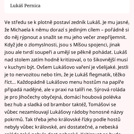
Lukáš Pernica
Ve středu se k plotně postaví zedník Lukáš. Je mu jasné,
že Michaela k němu dorazí s jediným cílem – pořádně si
do něj rýpnout a snažit se mu jeho večer znepříjemnit.
Když jde o zlomyslnosti, jsou s Míšou spojenci, jinak
jsou ale tvrdí soupeři a umějí se pěkně pohádat. Lukáš
nad stolem zatím hodně kritizoval, o to šikovnější musí
v kuchyni být. Ovšem Lukášovo vaření je všelijaké. Jestli
je to nervozitou nebo tím, že je Lukáš flegmatik, těžko
říct… Každopádně Lukášovo menu hostům na papíře
připadá nadějné, ale v praxi na talíři ne. Sýrová roláda
je pro Jihočechy obyčejná, domácí houbová polévka
bez hub a sladká od brambor taktéž, Tomášovi se
vůbec nezamlouvají Lukášovy rádoby honosné názvy
pokrmů. Tak třeba jeho královské řízky podle hostů
nebyly vůbec královské, ani dostatečné, a nebeská