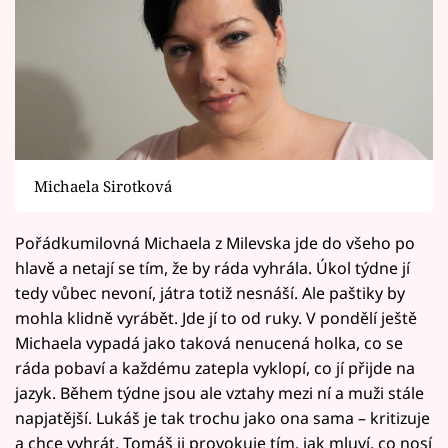
Michaela Sirotková
Pořádkumilovná Michaela z Milevska jde do všeho po
hlavě a netají se tím, že by ráda vyhrála. Úkol týdne jí
tedy vůbec nevoní, játra totiž nesnáší. Ale paštiky by
mohla klidně vyrábět. Jde jí to od ruky. V pondělí ještě
Michaela vypadá jako taková nenucená holka, co se
ráda pobaví a každému zatepla vyklopí, co jí přijde na
jazyk. Během týdne jsou ale vztahy mezi ní a muži stále
napjatější. Lukáš je tak trochu jako ona sama – kritizuje
a chce vyhrát, Tomáš ji provokuje tím, jak mluví, co nosí