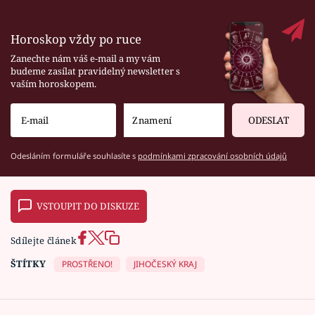
Horoskop vždy po ruce
Zanechte nám váš e-mail a my vám
budeme zasílat pravidelný newsletter s
vaším horoskopem.
ODESLAT
Odesláním formuláře souhlasíte s
podmínkami zpracování osobních údajů
VSTOUPIT DO DISKUZE
Sdílejte článek
ŠTÍTKY
PROSTŘENO!
JIHOČESKÝ KRAJ