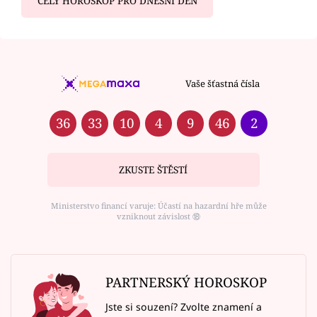
CELÝ HOROSKOP PRO DNEŠNÍ DEN
Vaše šťastná čísla
36
33
10
4
9
46
2
ZKUSTE ŠTĚSTÍ
Ministerstvo financí varuje: Účastí na hazardní hře může
vzniknout závislost ⑱
PARTNERSKÝ HOROSKOP
Jste si souzení? Zvolte znamení a