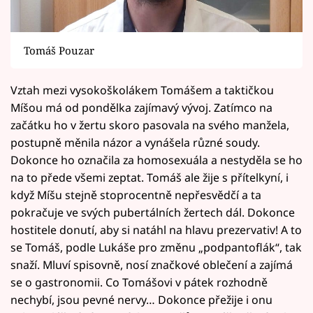
Tomáš Pouzar
Vztah mezi vysokoškolákem Tomášem a taktičkou
Míšou má od pondělka zajímavý vývoj. Zatímco na
začátku ho v žertu skoro pasovala na svého manžela,
postupně měnila názor a vynášela různé soudy.
Dokonce ho označila za homosexuála a nestyděla se ho
na to přede všemi zeptat. Tomáš ale žije s přítelkyní, i
když Míšu stejně stoprocentně nepřesvědčí a ta
pokračuje ve svých pubertálních žertech dál. Dokonce
hostitele donutí, aby si natáhl na hlavu prezervativ! A to
se Tomáš, podle Lukáše pro změnu „podpantoflák“, tak
snaží. Mluví spisovně, nosí značkové oblečení a zajímá
se o gastronomii. Co Tomášovi v pátek rozhodně
nechybí, jsou pevné nervy… Dokonce přežije i onu