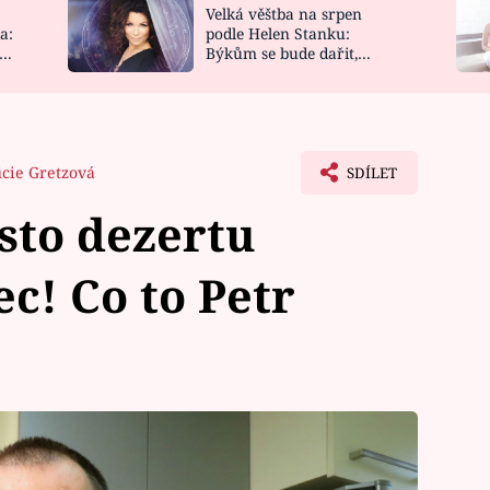
Velká věštba na srpen
NOVINKY
ZAHRADA
a:
podle Helen Stanku:
y
Býkům se bude dařit,
VIDEORECEPTY
DESIGN
Vodnáře čeká jízda
cie Gretzová
SDÍLET
sto dezertu
c! Co to Petr