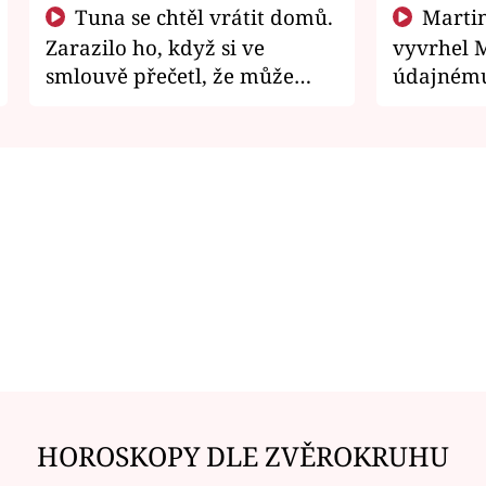
Tuna se chtěl vrátit domů.
Martin Písařík jako
Zarazilo ho, když si ve
vyvrhel 
smlouvě přečetl, že může
údajnému
zemřít
je v nemil
HOROSKOPY DLE ZVĚROKRUHU