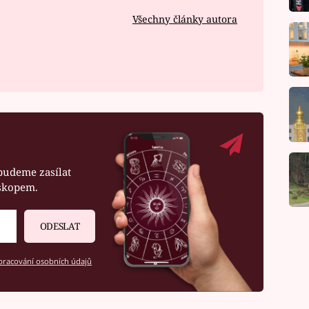
Všechny články autora
budeme zasílat
oskopem.
ODESLAT
racování osobních údajů