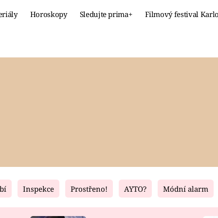
eriály
Horoskopy
Sledujte prima+
Filmový festival Karl
Celebrity
Recept
MÓDA A KRÁSA
HLAVNÍ JÍ
VZTAHY A SEX
SLADKÉ
PRIMA MAMINKA
ZDRAVÉ
bí
Inspekce
Prostřeno!
AYTO?
Módní alarm
Fresh
Living
RECEPTY
BYDLENÍ