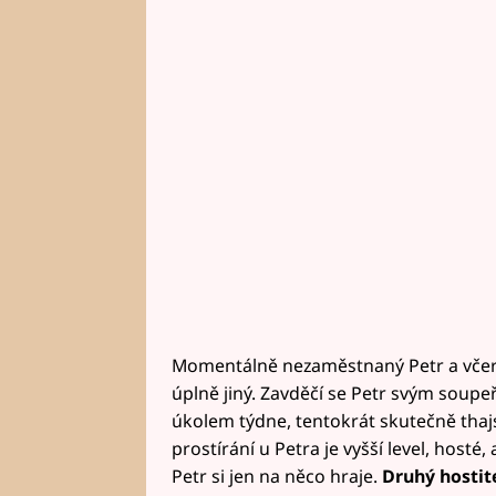
Momentálně nezaměstnaný Petr a včerejš
úplně jiný. Zavděčí se Petr svým sou
úkolem týdne, tentokrát skutečně thaj
prostírání u Petra je vyšší level, hosté
Petr si jen na něco hraje.
Druhý h
ostit