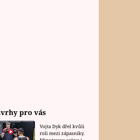
vrhy pro vás
Vojta Dyk dřel kvůli
roli mezi zápasníky.
Minutovou scénu jel