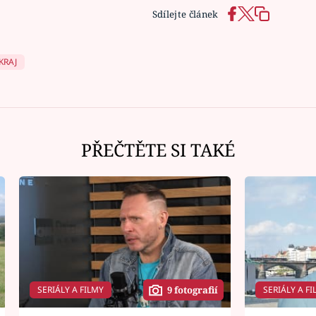
Sdílejte článek
KRAJ
PŘEČTĚTE SI TAKÉ
SERIÁLY A FILMY
SERIÁLY A FI
9 fotografií