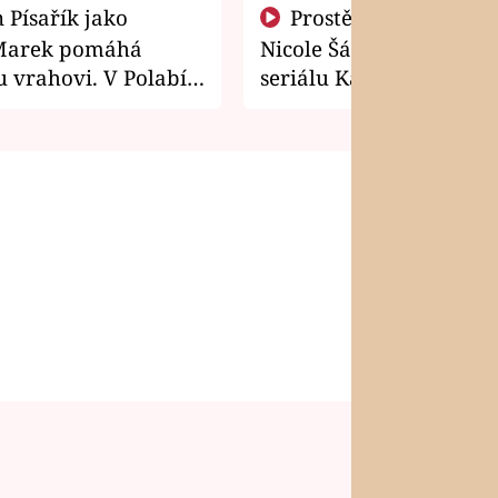
Prostě si o to řekla! Takhle
Marek pomáhá
Nicole Šáchová získala r
 vrahovi. V Polabí
seriálu Kamarádi
osti