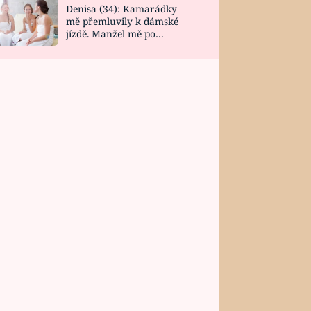
Denisa (34): Kamarádky
mě přemluvily k dámské
jízdě. Manžel mě po
návratu zaskočil