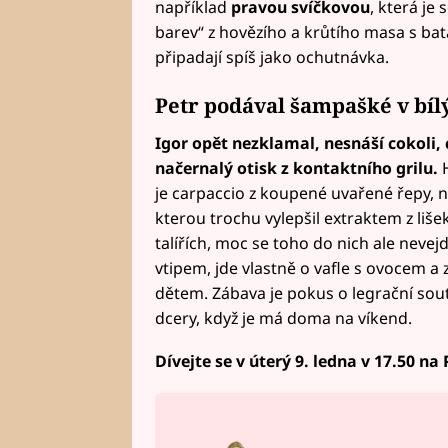
například
pravou svíčkovou
, která je
barev“ z hovězího a krůtího masa s bat
připadají spíš jako ochutnávka.
Petr podával šampašké v bí
I
gor opět nezklamal, nesnáší cokoli, 
načernalý otisk z kontaktního grilu
.
je carpaccio z koupené uvařené řepy, 
kterou trochu vylepšil extraktem z liše
talířích, moc se toho do nich ale nevej
vtipem, jde vlastně o vafle s ovocem a 
dětem. Zábava je pokus o legrační so
dcery, když je má doma na víkend.
Dívejte se v úterý 9. ledna v 17.50 na