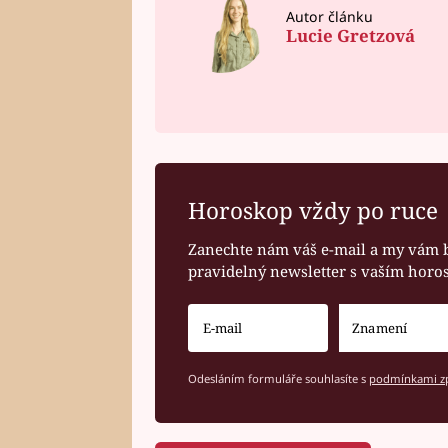
Autor článku
Lucie Gretzová
Horoskop vždy po ruce
Zanechte nám váš e-mail a my vám 
pravidelný newsletter s vaším hor
Odesláním formuláře souhlasíte s
podmínkami zp