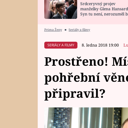
Srdceryvný projev
SNÁŘ
CELEBRITY
manželky Glena Hansard
Syn tu není, nerozuměl b
HOROSKOP NA
VAŘENÍ
tomu, vysvětlila
ROK 2023
Prima Ženy
■
Seriály a filmy
8. ledna 2018 19:00
Lu
SERIÁLY A FILMY
Prostřeno! Mí
pohřební věne
připravil?