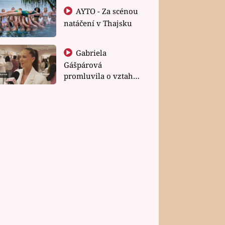
AYTO - Za scénou
natáčení v Thajsku
Gabriela
Gášpárová
promluvila o vztahu
a zakládání rodiny