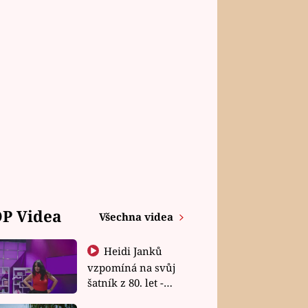
P Videa
Všechna videa
Heidi Janků
vzpomíná na svůj
šatník z 80. let -
Shopaholičky