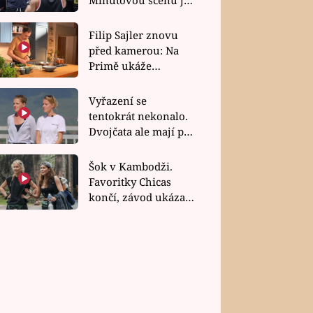
bez dubla
Filip Sajler znovu
před kamerou: Na
Primě ukáže
poctivou kuchyni i
rychlé recepty
Vyřazení se
tentokrát nekonalo.
Dvojčata ale mají po
uzavření třetí etapy
závodu nůž na krku
Šok v Kambodži.
Favoritky Chicas
končí, závod ukázal
svou nejtvrdší tvář