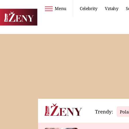
Menu
Celebrity
Vztahy
S
Seriály
Životní styl
ZOO
DIETY A HUBNUTÍ
PROSTŘENO!
CESTOVÁNÍ A
DOVOLENÁ
DUCH
ZDRAVÍ
Trendy:
Pola
Horoskopy
Video
ASTROČLÁNKY
SERIÁLY