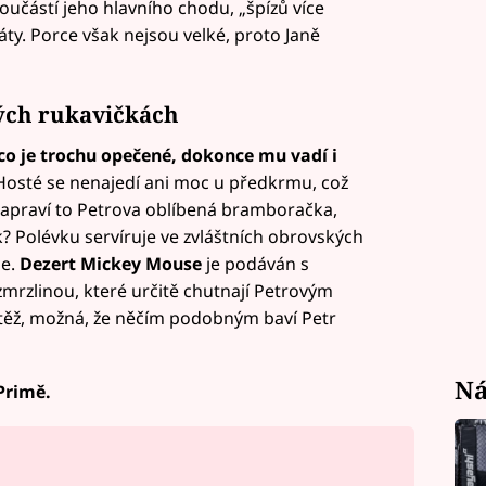
 součástí jeho hlavního chodu, „špízů více
áty. Porce však nejsou velké, proto Janě
lých rukavičkách
co je trochu opečené, dokonce mu vadí i
Hosté se nenajedí ani moc u předkrmu, což
napraví to Petrova oblíbená bramboračka,
k? Polévku servíruje ve zvláštních obrovských
de.
Dezert Mickey Mouse
je podáván s
zmrzlinou, které určitě chutnají Petrovým
utěž, možná, že něčím podobným baví Petr
Ná
 Primě.