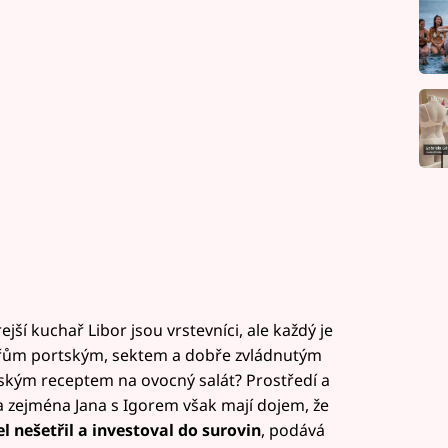
í kuchař Libor jsou vrstevníci, ale každý je
peřům portským, sektem a dobře zvládnutým
ským receptem na ovocný salát? Prostředí a
, a zejména Jana s Igorem však mají dojem, že
el nešetři
l a investoval do surovin
, podává