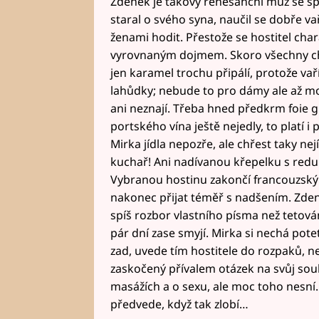
Zdeněk je takový renesanční muž se s
staral o svého syna, naučil se dobře va
ženami hodit. Přestože se hostitel char
vyrovnaným dojmem. Skoro všechny ch
jen karamel trochu připálí, protože va
lahůdky; nebude to pro dámy ale až mo
ani neznají. Třeba hned předkrm foie g
portského vína ještě nejedly, to platí i
Mirka jídla nepozře, ale chřest taky nejí
kuchař! Ani nadívanou křepelku s reduk
Vybranou hostinu zakončí francouzský t
nakonec přijat téměř s nadšením. Zden
spíš rozbor vlastního písma než tetová
pár dní zase smyjí. Mirka si nechá pote
zad, uvede tím hostitele do rozpaků, 
zaskočený přívalem otázek na svůj souk
masážích a o sexu, ale moc toho nesní. 
předvede, když tak zlobí…