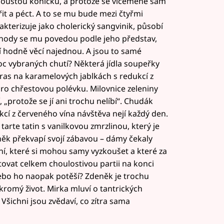
poustou koníčků, a protože se víceméně sám
řit a péct. A to se mu bude mezi čtyřmi
akterizuje jako cholerický sangvinik, působí
ody se mu povedou podle jeho představ,
ří hodně věcí najednou. A jsou to samé
c vybraných chutí? Některá jídla soupeřky
ras na karamelových jablkách s redukcí z
 pro chřestovou polévku. Milovnice zeleniny
, „protože se jí ani trochu nelíbí“. Chudák
cí z červeného vína návštěva nejí každý den.
arte tatin s vanilkovou zmrzlinou, který je
ěk překvapí svojí zábavou – dámy čekaly
ní, které si mohou samy vyzkoušet a které za
tovat celkem choulostivou partii na konci
nebo ho naopak potěší? Zdeněk je trochu
romý život. Mirka mluví o tantrických
Všichni jsou zvědaví, co zítra sama