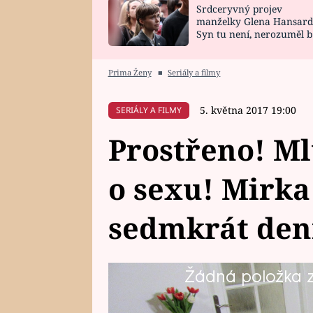
Srdceryvný projev
SNÁŘ
CELEBRITY
manželky Glena Hansard
Syn tu není, nerozuměl b
HOROSKOP NA
VAŘENÍ
tomu, vysvětlila
ROK 2023
Prima Ženy
■
Seriály a filmy
5. května 2017 19:00
SERIÁLY A FILMY
Prostřeno! Ml
o sexu! Mirka
sedmkrát den
Žádná položka z 
Barvy Plzeňského kraje budou re
grafolog a gurmán Zdeněk. Úkol