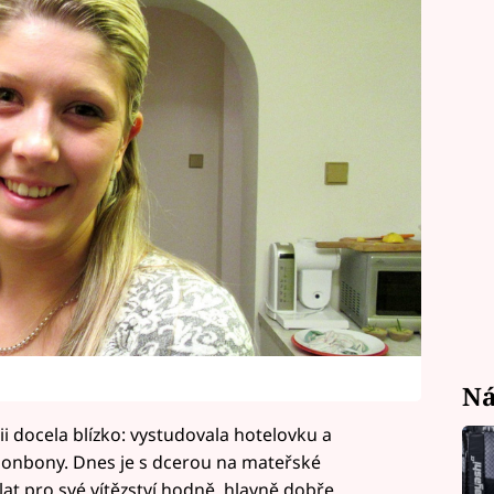
Ná
docela blízko: vystudovala hotelovku a
bonbony. Dnes je s dcerou na mateřské
at pro své vítězství hodně, hlavně dobře