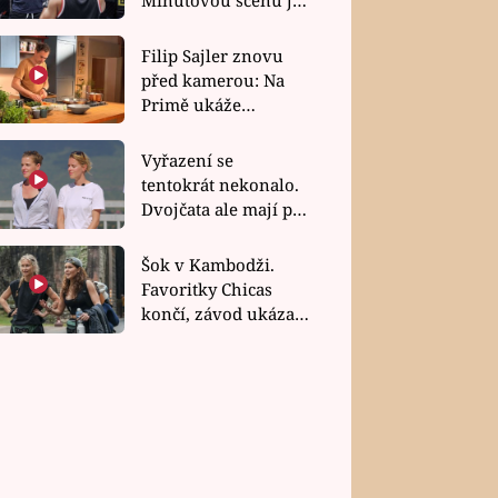
bez dubla
Filip Sajler znovu
před kamerou: Na
Primě ukáže
poctivou kuchyni i
rychlé recepty
Vyřazení se
tentokrát nekonalo.
Dvojčata ale mají po
uzavření třetí etapy
závodu nůž na krku
Šok v Kambodži.
Favoritky Chicas
končí, závod ukázal
svou nejtvrdší tvář