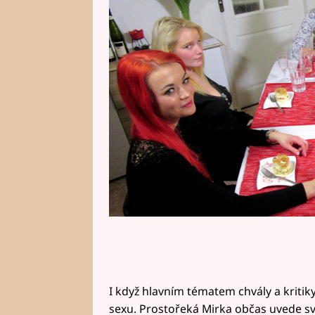
slané i sladké podobě. Díky nejm
u stolu rozhodně nebude.
I když hlavním tématem chvály a kritiky
sexu. Prostořeká Mirka občas uvede sv