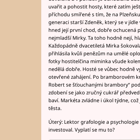
uvařit a pohostit hosty, které zatím je
příchodu smířené s tím, že na Plzeňsk
generaci starší Zdeněk, který se v jídl
hned její první chod, dobře ochucená p
nejmladší Mirky. Ta toho hodně nejí, hla
Každopádně dvacetiletá Mirka šokovala o
přihlásila kvůli penězům na umělé oplod
fotky hostitelčina miminka všude kolem
nedělá dobře. Hosté se vůbec hodně vyp
otevřené zahájení. Po bramborovém kr
Robert se šťouchanými brambory“ podle 
zdobení se jako zručný cukrář předved
baví. Markéta zvládne i úkol týdne, což
těsta.
Úterý: Lektor grafologie a psychologi
investoval. Vyplatí se mu to?