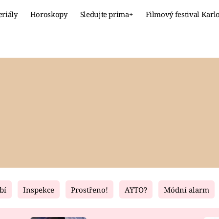
eriály
Horoskopy
Sledujte prima+
Filmový festival Karl
Celebrity
Recept
MÓDA A KRÁSA
HLAVNÍ JÍ
VZTAHY A SEX
SLADKÉ
PRIMA MAMINKA
ZDRAVÉ
bí
Inspekce
Prostřeno!
AYTO?
Módní alarm
Fresh
Living
RECEPTY
BYDLENÍ