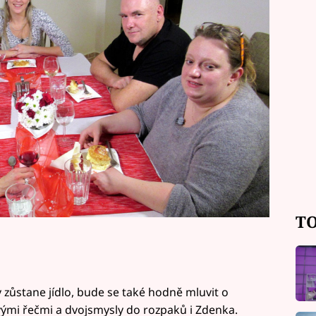
ladší hostitelce, masérce Mirce, nuda
TO
 zůstane jídlo, bude se také hodně mluvit o
ými řečmi a dvojsmysly do rozpaků i Zdenka.