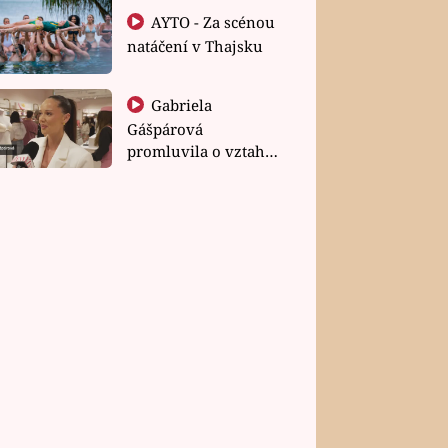
AYTO - Za scénou
natáčení v Thajsku
Gabriela
Gášpárová
promluvila o vztahu
a zakládání rodiny