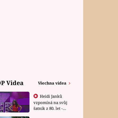
P Videa
Všechna videa
Heidi Janků
vzpomíná na svůj
šatník z 80. let -
Shopaholičky