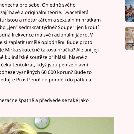
 to nenechá pro sebe. Ohledně svého
ajímavé a originální teorie. Dvacetiletá
ulturistou a motorkářem a sexuálním hrátkám
bo „jen“ sedmkrát týdně? Soupeři jen kroutí
hodná frekvence má své racionální jádro. V
ce si zaplatit umělé oplodnění. Bude proto
Je Mirka skutečně taková hráčka? Ale ani její
né kulinářské soutěže přihlásili hlavně z
čeká tentokrát, když jsou peníze hlavní
 odnese vysněných 60 000 korun? Bude to
Sledujte Prostřeno! od pondělí do pátku a
nezačne špatně a předvede se také jako