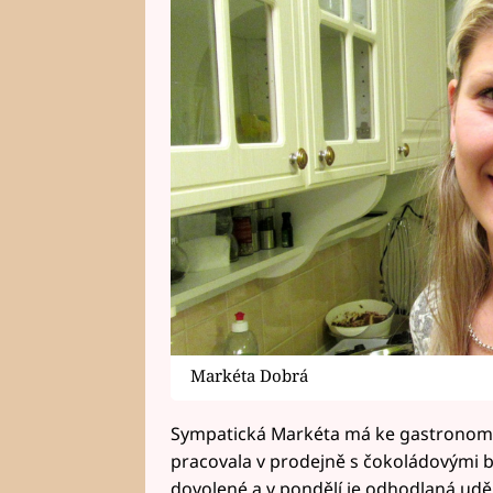
Markéta Dobrá
Sympatická Markéta má ke gastronomii 
pracovala v prodejně s čokoládovými 
dovolené a v pondělí je odhodlaná uděl