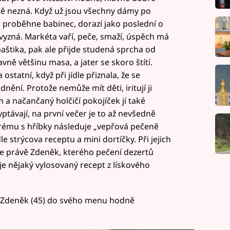
ště nezná. Když už jsou všechny dámy po
u proběhne babinec, dorazí jako poslední o
e vyzná. Markéta vaří, peče, smaží, úspěch má
aštika, pak ale přijde studená sprcha od
vně většinu masa, a jater se skoro štítí.
statní, když při jídle přiznala, že se
nění. Protože nemůže mít děti, iritují ji
 a načančaný holčičí pokojíček jí také
távají, na první večer je to až nevšedně
ému s hříbky následuje „vepřová pečeně
strýcova receptu a mini dortíčky. Při jejich
e právě Zdeněk, kterého pečení dezertů
 je nějaký vylosovaný recept z lískového
e Zdeněk (45) do svého menu hodně