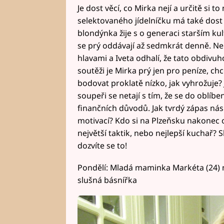
Je dost věcí, co Mirka nejí a určitě si
selektovaného jídelníčku má také dost z
blondýnka žije s o generaci starším k
se prý oddávají až sedmkrát denně. Ne
hlavami a Iveta odhalí, že tato obdivu
soutěži je Mirka prý jen pro peníze, ch
bodovat proklatě nízko, jak vyhrožuje? 
soupeři se netají s tím, že se do oblíbe
finančních důvodů. Jak tvrdý zápas nás 
motivací? Kdo si na Plzeňsku nakonec
největší taktik, nebo nejlepší kuchař? 
dozvíte se to!
Pondělí: Mladá maminka Markéta (24) 
slušná básnířka