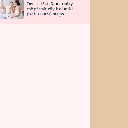
Denisa (34): Kamarádky
mě přemluvily k dámské
jízdě. Manžel mě po
návratu zaskočil