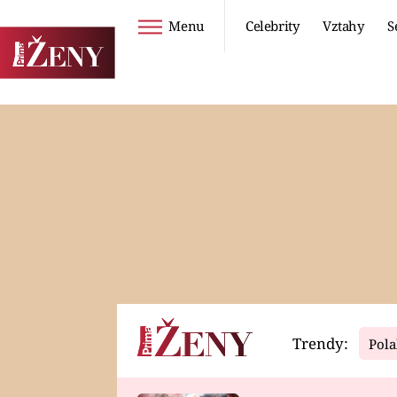
Menu
Celebrity
Vztahy
S
Seriály
Životní styl
ZOO
DIETY A HUBNUTÍ
PROSTŘENO!
CESTOVÁNÍ A
DOVOLENÁ
DUCH
ZDRAVÍ
Trendy:
Pola
Horoskopy
Video
ASTROČLÁNKY
SERIÁLY