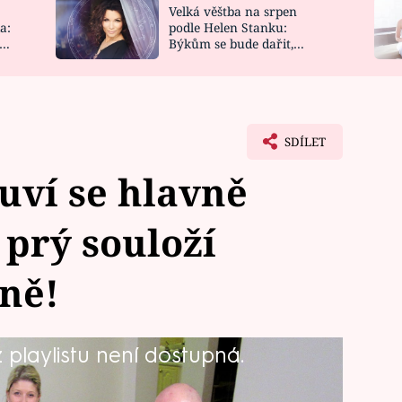
Velká věštba na srpen
NOVINKY
ZAHRADA
a:
podle Helen Stanku:
y
Býkům se bude dařit,
VIDEORECEPTY
DESIGN
Vodnáře čeká jízda
SDÍLET
uví se hlavně
 prý souloží
ně!
playlistu není dostupná.
prezentovat čtyři ženy a jediný muž,
em týdne bude lístkové těsto ve