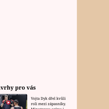
vrhy pro vás
Vojta Dyk dřel kvůli
roli mezi zápasníky.
Minutovou scénu jel