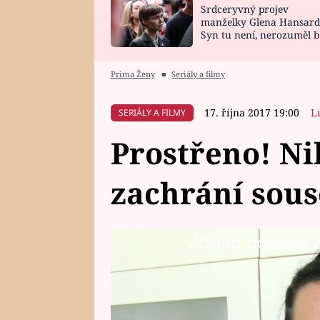
Srdceryvný projev
SNÁŘ
CELEBRITY
manželky Glena Hansard
Syn tu není, nerozuměl b
HOROSKOP NA
VAŘENÍ
tomu, vysvětlila
ROK 2023
Prima Ženy
■
Seriály a filmy
17. října 2017 19:00
L
SERIÁLY A FILMY
Prostřeno! Ni
zachrání sou
Žádná položka z 
Servírka Nikola (25) působí uvo
postarat a snaží se vše stihnout.