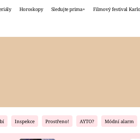
eriály
Horoskopy
Sledujte prima+
Filmový festival Karl
Celebrity
Recept
MÓDA A KRÁSA
HLAVNÍ JÍ
VZTAHY A SEX
SLADKÉ
PRIMA MAMINKA
ZDRAVÉ
bí
Inspekce
Prostřeno!
AYTO?
Módní alarm
Fresh
Living
RECEPTY
BYDLENÍ