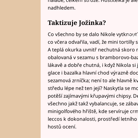
nadhledem.
Taktizuje Jožinka?
Co všechno by se dalo Nikole vytknout?
Fai
co včera odvařila, vadí, že mini tortil
A teplá okurka uvnitř nechutná skoro
obalovaná v sezamu s bramborovo-baz
lákavě a dobře chutná, i když Nikola si
glace i bazalka hlavní chod výrazně doc
sezamová zrníčka; není to ale hlavně k
středu lépe než ten její? Naskytla se 
potěší zajímavými křupavými chipsy. De
všechno jakž takž vybalancuje, se záb
minigolfového hřiště, kde servíruje cr
leccos k dokonalosti, prostředí letního
hostů ocení.