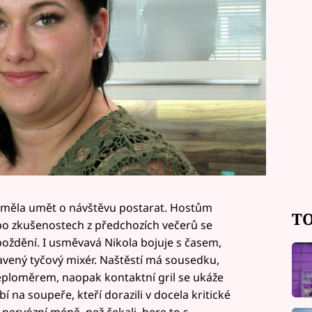
se měla umět o návštěvu postarat. Hostům
TO
 po zkušenostech z předchozích večerů se
poždění. I usměvavá Nikola bojuje s časem,
ený tyčový mixér. Naštěstí má sousedku,
 teploměrem, naopak kontaktní gril se ukáže
 na soupeře, kteří dorazili v docela kritické
 nervózní méně, než čekali, bere to s