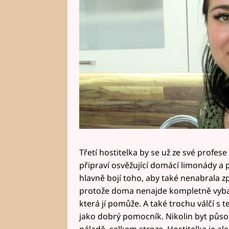
Třetí hostitelka by se už ze své profe
připraví osvěžující domácí limonády a
hlavně bojí toho, aby také nenabrala z
protože doma nenajde kompletně vybav
která jí pomůže. A také trochu válčí s
jako dobrý pomocník. Nikolin byt působí
náladě, celkem stroze. Hostitelka je ale