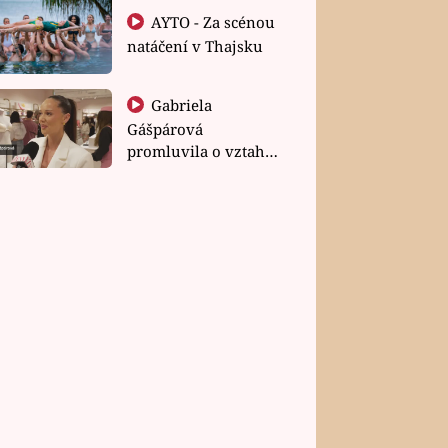
AYTO - Za scénou
natáčení v Thajsku
Gabriela
Gášpárová
promluvila o vztahu
a zakládání rodiny