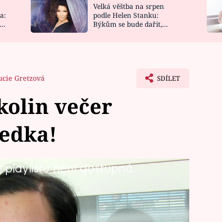
Velká věštba na srpen
NOVINKY
ZAHRADA
a:
podle Helen Stanku:
y
Býkům se bude dařit,
VIDEORECEPTY
DESIGN
Vodnáře čeká jízda
ucie Gretzová
SDÍLET
kolin večer
sedka!
playlistu není dostupná.
lněným dojmem. Umí se o hosty