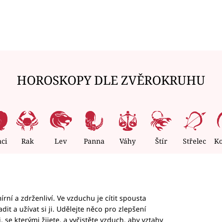
HOROSKOPY DLE ZVĚROKRUHU
nci
Rak
Lev
Panna
Váhy
Štír
Střelec
K
rní a zdrženliví. Ve vzduchu je cítit spousta
dit a užívat si ji. Udělejte něco pro zlepšení
 se kterými žijete, a vyčistěte vzduch, aby vztahy