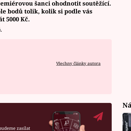
miérovou šanci ohodnotit soutěžící.
ole bodů
tolik, kolik si podle vás
át
5000 Kč.
.
Všechny články autora
Ná
budeme zasílat