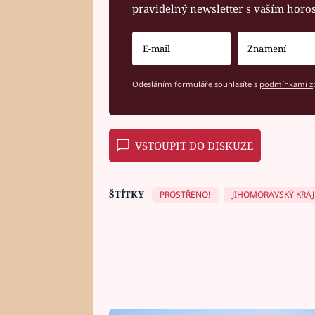
pravidelný newsletter s vaším hor
Odesláním formuláře souhlasíte s
podmínkami zp
VSTOUPIT DO DISKUZE
ŠTÍTKY
PROSTŘENO!
JIHOMORAVSKÝ KRAJ