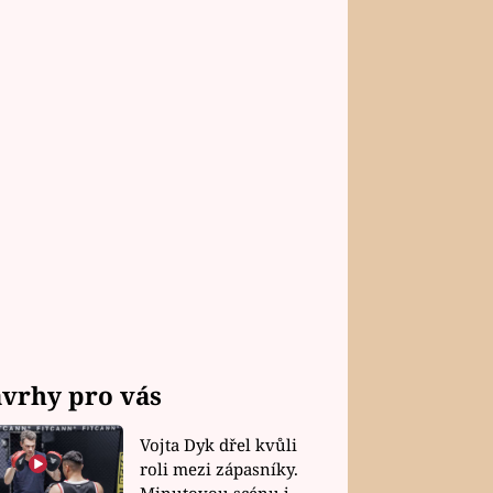
vrhy pro vás
Vojta Dyk dřel kvůli
roli mezi zápasníky.
Minutovou scénu jel