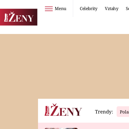
Menu
Celebrity
Vztahy
S
Seriály
Životní styl
ZOO
DIETY A HUBNUTÍ
PROSTŘENO!
CESTOVÁNÍ A
DOVOLENÁ
DUCH
ZDRAVÍ
Trendy:
Pola
Horoskopy
Video
ASTROČLÁNKY
SERIÁLY