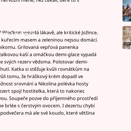
 Předkrm vypadá lákavě, ale kritické Jožince,
led to fetch
ly s kuřecím masem a zeleninou nejsou domácí.
 nikomu. Grilovaná vepřová panenka
alkovou kaší a omáčkou demi-glace vypadá
 je svých rezerv vědoma. Polotovar demi-
hutí. Katka si stěžuje kvůli rovnátkům na
vůli tomu, že hráškový krém dopadl ve
možnost srovnání a Nikolina polévka hosty
zert spojí hostitelka, která to nakonec
avou. Soupeře pozve do příjemného prostředí
me brlée s čerstvým ovocem. I dezertu chybí
 podvečera má ale své kouzlo, které většina