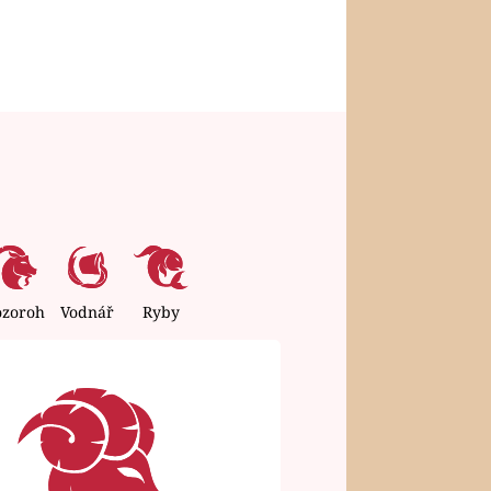
ozoroh
Vodnář
Ryby