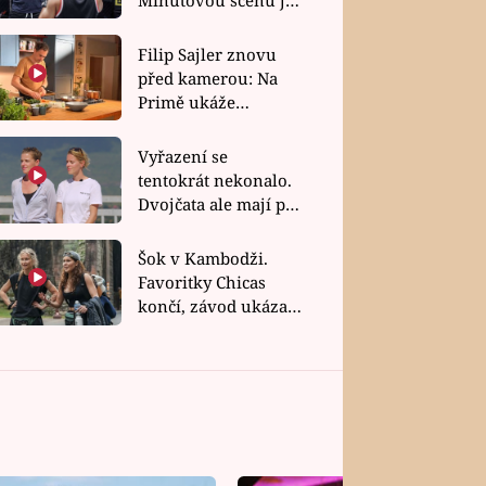
bez dubla
Filip Sajler znovu
před kamerou: Na
Primě ukáže
poctivou kuchyni i
rychlé recepty
Vyřazení se
tentokrát nekonalo.
Dvojčata ale mají po
uzavření třetí etapy
závodu nůž na krku
Šok v Kambodži.
Favoritky Chicas
končí, závod ukázal
svou nejtvrdší tvář