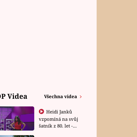
P Videa
Všechna videa
Heidi Janků
vzpomíná na svůj
šatník z 80. let -
Shopaholičky