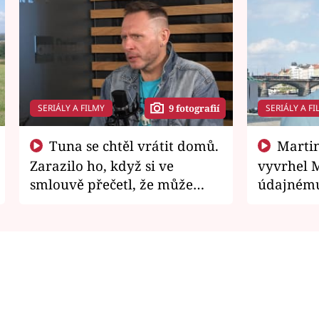
SERIÁLY A FILMY
SERIÁLY A FI
9 fotografií
Tuna se chtěl vrátit domů.
Martin Písařík jako
Zarazilo ho, když si ve
vyvrhel 
smlouvě přečetl, že může
údajnému
zemřít
je v nemil