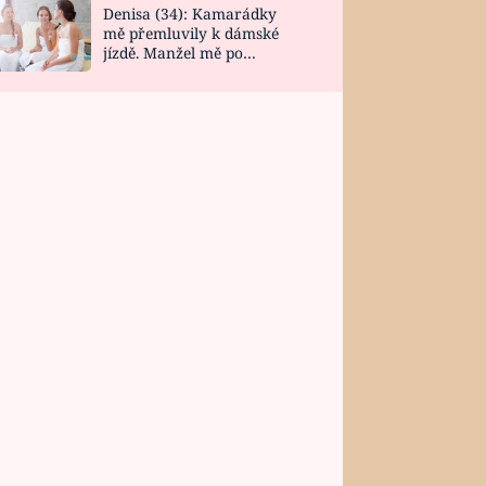
Denisa (34): Kamarádky
mě přemluvily k dámské
jízdě. Manžel mě po
návratu zaskočil