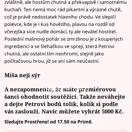
zvláštně, ale hostům chutná a překvapivě i samotnému
kuchaři. Ten nemá moc rád pikantní a výrazné chutě,
což je právě nedostatek hlavního chodu. Ve slepičí
polévce, kde je i kus hovězího, plavou na rozdíl od
včerejška sice nudle domácí, ty ale neválel hostitel.
Poslední malinový pohár se zmrzlinou je z koupených
ingrediencí a se šlehačkou ve spreji, která Petrovi
chutná, ale ostatní tím neohromí, stejně jako
počítačovou hrou, jíž se ani sám neúčastní.
Míša nejí sýr
Failed to fetch
A nezapomneňte, že máte premiérovou
šanci ohodnotit soutěžící. Takže neváhejte
a
dejte Petrovi bodů
tolik, kolik si podle
vás zaslouží. Navíc
můžete vyhrát
5000 Kč.
Sledujte Prostřeno! od 17.50 na Primě.