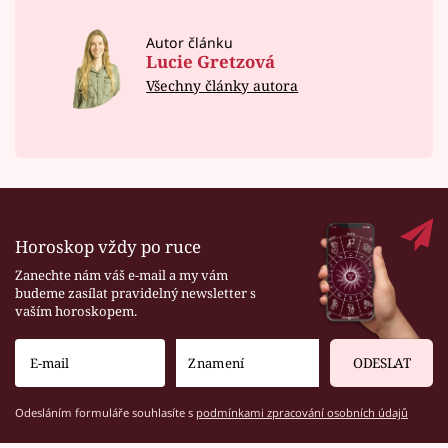
Autor článku
Lucie Gretzová
Všechny články autora
Horoskop vždy po ruce
Zanechte nám váš e-mail a my vám
budeme zasílat pravidelný newsletter s
vaším horoskopem.
ODESLAT
Odesláním formuláře souhlasíte s
podmínkami zpracování osobních údajů