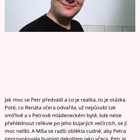
Horoskopy
Sledujte prima+
Filmový festival Karlovy Vary
Pořady
Mámy sobě
Přihlášení
Jak moc se Petr předvádí a co je realita, to je otázka.
Sledujte nás
Poté, co Renáta včera odvařila, už nepůsobí tak
smířlivě a v Petrově mládeneckém bytě, kde nelze
přehlédnout relikvie po jeho bujarých večírcích, se jí
moc nelíbí. A Míša se radši oblékla cudně, aby Petra
neprovokovala bujným dekoltem jako včera. Petr je