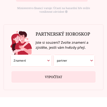
Ministerstvo financí varuje: Účastí na hazardní hře může
vzniknout závislost ⑱
PARTNERSKÝ HOROSKOP
Jste si souzení? Zvolte znamení a
zjistěte, jestli vám hvězdy přejí.
VYPOČÍTAT