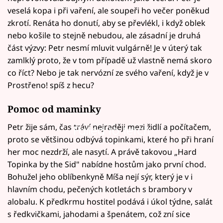
veselá kopa i při vaření, ale soupeři ho večer poněkud
zkrotí. Renáta ho donutí, aby se převlékl, i když oblek
nebo košile to stejně nebudou, ale zásadní je druhá
část výzvy: Petr nesmí mluvit vulgárně! Je v úterý tak
zamlklý proto, že v tom případě už vlastně nemá skoro
co říct? Nebo je tak nervózní ze svého vaření, když je v
Prostřeno! spíš z hecu?
Pomoc od maminky
Petr žije sám, čas tráví nejraději mezi židlí a počítačem,
Failed to fetch
proto se většinou odbývá topinkami, které ho při hraní
her moc nezdrží, ale nasytí. A právě takovou „Hard
Topinka by the Sid" nabídne hostům jako první chod.
Bohužel jeho oblíbenkyně Míša nejí sýr, který je v i
hlavním chodu, pečených kotletách s brambory v
alobalu. K předkrmu hostitel podává i úkol týdne, salát
s ředkvičkami, jahodami a špenátem, což zní sice