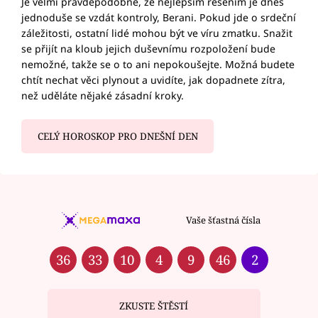
Je velmi pravděpodobné, že nejlepším řešením je dnes
jednoduše se vzdát kontroly, Berani. Pokud jde o srdeční
záležitosti, ostatní lidé mohou být ve víru zmatku. Snažit
se přijít na kloub jejich duševnímu rozpoložení bude
nemožné, takže se o to ani nepokoušejte. Možná budete
chtít nechat věci plynout a uvidíte, jak dopadnete zítra,
než uděláte nějaké zásadní kroky.
CELÝ HOROSKOP PRO DNEŠNÍ DEN
Vaše šťastná čísla
36
33
10
4
9
46
2
ZKUSTE ŠTĚSTÍ