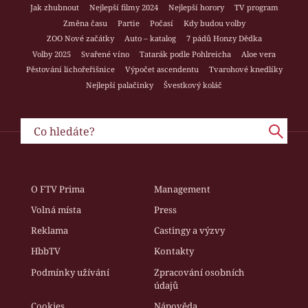
Jak zhubnout
Nejlepší filmy 2024
Nejlepší horory
TV program
Změna času
Partie
Počasí
Kdy budou volby
ZOO Nové začátky
Auto – katalog
7 pádů Honzy Dědka
Volby 2025
Svařené víno
Tatarák podle Pohlreicha
Aloe vera
Pěstování lichořeřišnice
Výpočet ascendentu
Tvarohové knedlíky
Nejlepší palačinky
Švestkový koláč
O FTV Prima
Management
Volná místa
Press
Reklama
Castingy a výzvy
HbbTV
Kontakty
Podmínky užívání
Zpracování osobních
údajů
Cookies
Nápověda