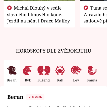
Michal Dlouhý v sedle
Tuna se chtěl vrátit domů.
slavného filmového koně.
Zarazilo ho
Jezdil na něm i Draco Malfoy
smlouvě př
zemřít
HOROSKOPY DLE ZVĚROKRUHU
Beran
Býk
Blíženci
Rak
Lev
Panna
V
Beran
7. 8. 2026