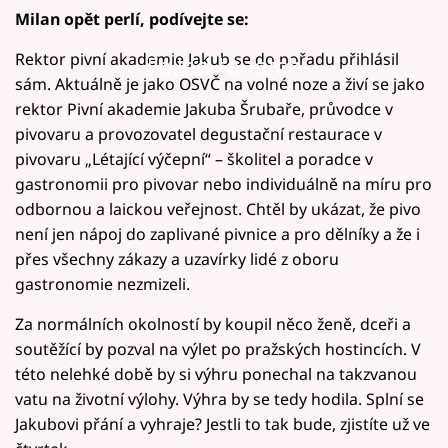
Milan opět perlí, podívejte se:
Rektor pivní akademie Jakub se do pořadu přihlásil
Failed to fetch
sám. Aktuálně je jako OSVČ na volné noze a živí se jako
rektor Pivní akademie Jakuba Šrubaře, průvodce v
pivovaru a provozovatel degustační restaurace v
pivovaru „Létající výčepní“ – školitel a poradce v
gastronomii pro pivovar nebo individuálně na míru pro
odbornou a laickou veřejnost. Chtěl by ukázat, že pivo
není jen nápoj do zaplivané pivnice a pro dělníky a že i
přes všechny zákazy a uzavírky lidé z oboru
gastronomie nezmizeli.
Za normálních okolností by koupil něco ženě, dceři a
soutěžící by pozval na výlet po pražských hostincích. V
této nelehké době by si výhru ponechal na takzvanou
vatu na životní výlohy. Výhra by se tedy hodila. Splní se
Jakubovi přání a vyhraje? Jestli to tak bude, zjistíte už ve