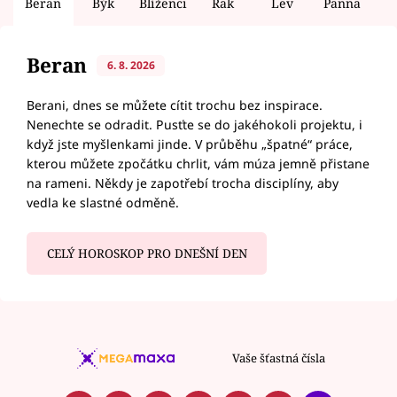
Beran
Býk
Blíženci
Rak
Lev
Panna
V
Beran
6. 8. 2026
Berani, dnes se můžete cítit trochu bez inspirace.
Nenechte se odradit. Pusťte se do jakéhokoli projektu, i
když jste myšlenkami jinde. V průběhu „špatné“ práce,
kterou můžete zpočátku chrlit, vám múza jemně přistane
na rameni. Někdy je zapotřebí trocha disciplíny, aby
vedla ke slastné odměně.
CELÝ HOROSKOP PRO DNEŠNÍ DEN
Vaše šťastná čísla