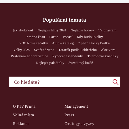
Populární témata
Jak zhubnout
Nejlepší filmy 2024
Nejlepší horory
TV program
Změna času
Partie
Počasí
Kdy budou volby
ZOO Nové začátky
Auto – katalog
7 pádů Honzy Dědka
Volby 2025
Svařené víno
Tatarák podle Pohlreicha
Aloe vera
Pěstování lichořeřišnice
Výpočet ascendentu
Tvarohové knedlíky
Nejlepší palačinky
Švestkový koláč
O FTV Prima
Management
Volná místa
Press
Reklama
Castingy a výzvy