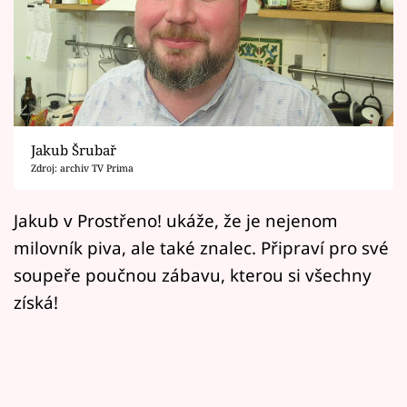
Horoskopy
Sledujte prima+
Filmový festival Karlovy Vary
Pořady
Jakub Šrubař
Zdroj: archiv TV Prima
Mámy sobě
Jakub v Prostřeno! ukáže, že je nejenom
Přihlášení
milovník piva, ale také znalec. Připraví pro své
soupeře poučnou zábavu, kterou si všechny
získá!
Sledujte nás