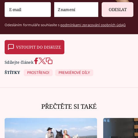
ODESLAT
Odesláním formuláře souhlasíte s
podmínkami zpracování osobních údajů
VSTOUPIT DO DISKUZE
Sdílejte článek
ŠTÍTKY
PROSTŘENO!
PREMIÉROVÉ DÍLY
PŘEČTĚTE SI TAKÉ