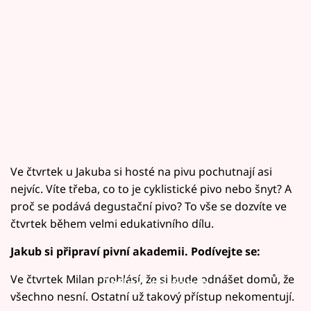
Ve čtvrtek u Jakuba si hosté na pivu pochutnají asi
nejvíc. Víte třeba, co to je cyklistické pivo nebo šnyt? A
proč se podává degustační pivo? To vše se dozvíte ve
čtvrtek během velmi edukativního dílu.
Jakub si připraví pivní akademii. Podívejte se:
Ve čtvrtek Milan prohlásí, že si bude odnášet domů, že
Failed to fetch
všechno nesní. Ostatní už takový přístup nekomentují.