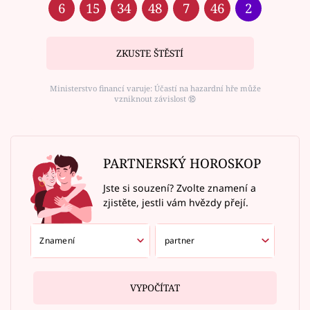
6
15
34
48
7
46
2
ZKUSTE ŠTĚSTÍ
Ministerstvo financí varuje: Účastí na hazardní hře může
vzniknout závislost ⑱
PARTNERSKÝ HOROSKOP
Jste si souzení? Zvolte znamení a
zjistěte, jestli vám hvězdy přejí.
VYPOČÍTAT