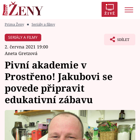
ŽIVĚ
Prima Ženy
■
Seriály a filmy
Trendy:
Polabí
Inspekce
Prostřeno!
AYTO?
SERIÁLY A FILMY
SDÍLET
Módní alarm
Zrádci
Proměny
2. června 2021 19:00
Aneta Gretzová
Pivní akademie v
Prostřeno! Jakubovi se
Témata
povede připravit
Celebrity
edukativní zábavu
Vztahy
Seriály