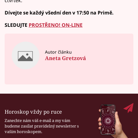
čtvrtek.
Dívejte se každý všední den v 17:50 na Primě.
SLEDUJTE
PROSTŘENO! ON-LINE
Autor článku
Aneta Gretzová
Horoskop vždy po ruce
Zanechte nám váš e-mail a my vám
budeme zasílat pravidelný newsletter s
vaším horoskopem.