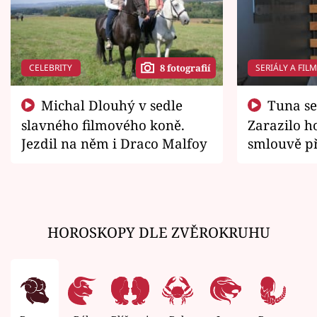
CELEBRITY
SERIÁLY A FIL
8 fotografií
Michal Dlouhý v sedle
Tuna se chtěl vrátit domů.
slavného filmového koně.
Zarazilo ho
Jezdil na něm i Draco Malfoy
smlouvě př
zemřít
HOROSKOPY DLE ZVĚROKRUHU