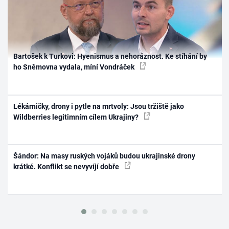
Bartošek k Turkovi: Hyenismus a nehoráznost. Ke stíhání by
ho Sněmovna vydala, míní Vondráček
Lékárničky, drony i pytle na mrtvoly: Jsou tržiště jako
Wildberries legitimním cílem Ukrajiny?
Šándor: Na masy ruských vojáků budou ukrajinské drony
krátké. Konflikt se nevyvíjí dobře