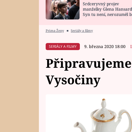
Srdceryvný projev
SNÁŘ
CELEBRITY
manželky Glena Hansard
Syn tu není, nerozuměl b
HOROSKOP NA
VAŘENÍ
tomu, vysvětlila
ROK 2023
Prima Ženy
■
Seriály a filmy
9. března 2020 18:00
SERIÁLY A FILMY
Připravujeme 
Vysočiny