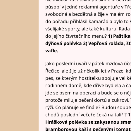
působí v jedné reklamní agentuře v Třeb
svobodná a bezdětná a žije v malém 
do pořadu přihlásil kamarád a bylo to s
všelijaké sporty, ale také kulturu. Ráda 
do jejího čtvrtečního menu?
1) Paštik
dýňová polévka 3) Vepřová roláda, š
vafle.
Jako poslední uvaří v pátek mzdová úč
Řečice, ale žije už několik let v Praze,
pes, se kterým hostitelku spojuje velik
rodinném domě, kde dříve bydlela a čas
jde se psem na operaci a bude se o něj
protože miluje pečení dortů a cukroví. 
rýži. Co plánuje ve finále? Budou soup
chodů poslední večeře čeká na talíři?
1
Hrášková polévka se zakysanou smeta
bramborovou kaší s pečenými tomaty 