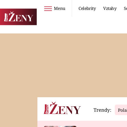
Menu
Celebrity
Vztahy
S
Seriály
Životní styl
ZOO
DIETY A HUBNUTÍ
PROSTŘENO!
CESTOVÁNÍ A
DOVOLENÁ
DUCH
ZDRAVÍ
Trendy:
Pola
Horoskopy
Video
ASTROČLÁNKY
SERIÁLY