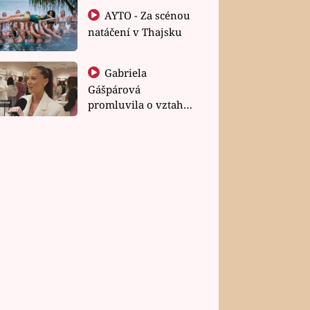
AYTO - Za scénou
natáčení v Thajsku
Gabriela
Gášpárová
promluvila o vztahu
a zakládání rodiny