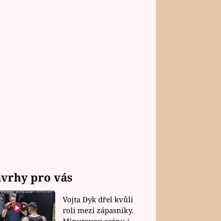
vrhy pro vás
Vojta Dyk dřel kvůli
roli mezi zápasníky.
Minutovou scénu jel