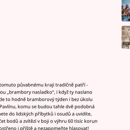
tomuto půvabnému kraji tradičně patří -
dou „brambory nasladko“, i když ty naslano
de to hodně bramborový týden i bez úkolu
Pavlínu, komu se budou tahle dvě podobná
te do lidských příbytků i osudů a uvidíte,
et bodů a zvítězí v boji o výhru 60 tisíc korun
rostřeno i příště a nezapomeňte hlasovat!