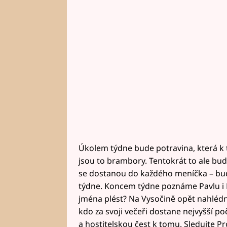
Úkolem týdne bude potravina, která k 
jsou to brambory. Tentokrát to ale bu
se dostanou do každého meníčka – bu
týdne. Koncem týdne poznáme Pavlu i 
jména plést? Na Vysočině opět nahlédne
kdo za svoji večeři dostane nejvyšší poč
a hostitelskou čest k tomu. Sledujte P