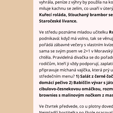
vyhrála, peníze z výhry by použila na k
miluje kachnu se zelím, co uvaří v úter
Kuřecí roláda, šťouchaný brambor se
Staročeské lívance.
Ve středu poznáme mladou učitelku
Ro
podnikavá: když má volno, tak se věnu
pořádá zábavné večery s vlastním kvíz
sama se svým psem ve 2+1 v Moravských
chtěla. Pravidelná divačka se do pořadu
rodičům, kteří ji vždy podporují, zaplat
připravuje míchaná vajíčka, která prý u
středečním menu?
1) Salát z černé 
domácí pečivo 2) Babiččin vývar s já
cibulovo-česnekovou omáčkou, rozm
brownies s malinovým nočkem z ma
Ve čtvrtek předvede, co u plotny dove
Nejmladší hostitelka po škole pracovala 