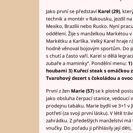
Jako první se představí
Karel (29)
, kter
technik a montér v Rakousku, jezdil na
Mexiko, Brazílii nebo Rusko. Nyní pra
oddělení. Žije s manželkou Markétou v 
Markétku a Karlíka. Velký Karel hraje rá
hodně věnoval bojovým sportům. Do po
s chutí a často vaří. Karel si dělá legrac
zubaře a maminky“. Pondělní menu:
1)
houbami 3) Kuřecí steak s omáčkou z
Tvarohový dezert s čokoládou a ovo
První z žen
Marie (57)
se k plotně posta
jako obsluha čerpací stanice, vedoucí 
prodejnu tabáku. Marie bydlí ve 3+1 v J
potřetí (za svoji první lásku). V létě tr
zahrádku. Z předešlých manželství má t
vnučky. Do pořadu ji přihlásily její dět