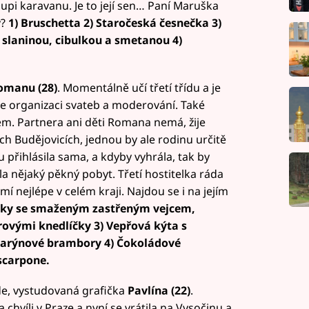
oupi karavanu. Je to její sen… Paní Maruška
ý?
1) Bruschetta 2) Staročeská česnečka 3)
 slaninou, cibulkou a smetanou 4)
manu (28)
. Momentálně učí třetí třídu a je
je organizaci svateb a moderování. Také
em. Partnera ani děti Romana nemá, žije
 Budějovicích, jednou by ale rodinu určitě
 přihlásila sama, a kdyby vyhrála, tak by
ila nějaký pěkný pobyt. Třetí hostitelka ráda
mí nejlépe v celém kraji. Najdou se i na jejím
čočky se smaženým zastřeným vejcem,
trovými knedlíčky 3) Vepřová kýta s
arýnové brambory 4) Čokoládové
scarpone.
de, vystudovaná grafička
Pavlína (22)
.
chvíli v Praze a nyní se vrátila na Vysočinu a