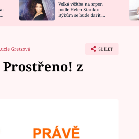
Velká věštba na srpen
NOVINKY
ZAHRADA
a:
podle Helen Stanku:
y
Býkům se bude dařit,
VIDEORECEPTY
DESIGN
Vodnáře čeká jízda
Lucie Gretzová
SDÍLET
Prostřeno! z