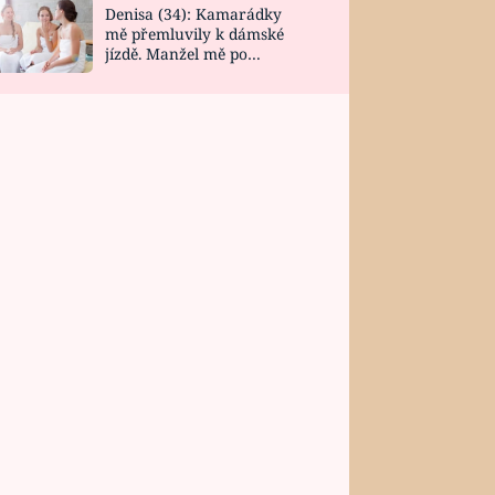
Denisa (34): Kamarádky
mě přemluvily k dámské
jízdě. Manžel mě po
návratu zaskočil