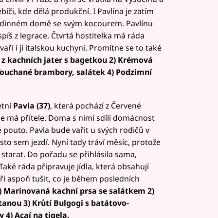
íči, kde dělá produkční. I Pavlína je zatím
rodinném domě se svým kocourem. Pavlínu
píš z legrace. Čtvrtá hostitelka má ráda
vaří i jí italskou kuchyni. Promítne se to také
a z kachních jater s bagetkou 2) Krémová
ťouchané brambory, salátek 4) Podzimní
etní
Pavla (37)
, která pochází z Červené
 kde má přítele. Doma s nimi sdílí domácnost
é pouto. Pavla bude vařit u svých rodičů v
to sem jezdí. Nyní tady tráví měsíc, protože
 starat. Do pořadu se přihlásila sama,
Také ráda připravuje jídla, která obsahují
eři aspoň tušit, co je během posledních
) Marinovaná kachní prsa se salátkem 2)
nou 3) Krůtí Bulgogi s batátovo-
4) Açaí na tigela.