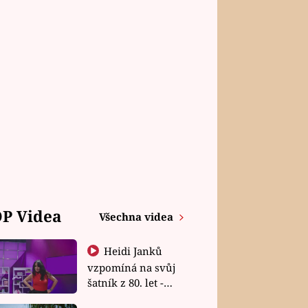
P Videa
Všechna videa
Heidi Janků
vzpomíná na svůj
šatník z 80. let -
Shopaholičky