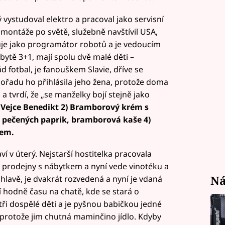
ý vystudoval elektro a pracoval jako servisní
 montáže po světě, služebně navštívil USA,
cuje jako programátor robotů a je vedoucím
bytě 3+1, mají spolu dvě malé děti –
d fotbal, je fanouškem Slavie, dříve se
řadu ho přihlásila jeho žena, protože doma
i a tvrdí, že „se manželky bojí stejně jako
 Vejce Benedikt 2) Bramborový krém s
 pečených paprik, bramborová kaše 4)
cem.
ví v úterý. Nejstarší hostitelka pracovala
v prodejny s nábytkem a nyní vede vinotéku a
Ná
ihlavě, je dvakrát rozvedená a nyní je vdaná
áví hodně času na chatě, kde se stará o
ři dospělé děti a je pyšnou babičkou jedné
i, protože jim chutná maminčino jídlo. Kdyby