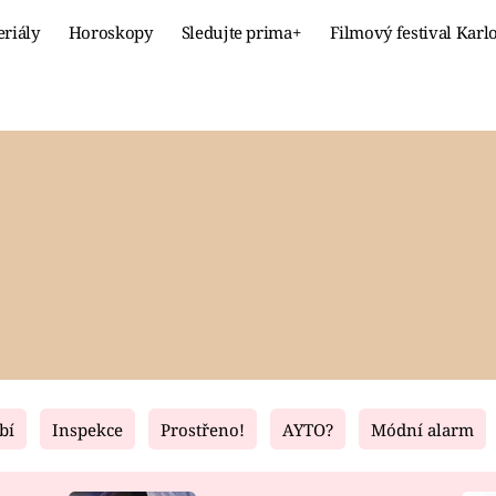
eriály
Horoskopy
Sledujte prima+
Filmový festival Karl
Celebrity
Recept
MÓDA A KRÁSA
HLAVNÍ JÍ
VZTAHY A SEX
SLADKÉ
PRIMA MAMINKA
ZDRAVÉ
bí
Inspekce
Prostřeno!
AYTO?
Módní alarm
Fresh
Living
RECEPTY
BYDLENÍ