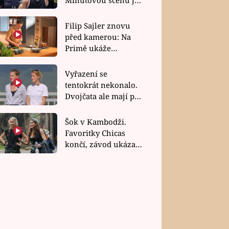
bez dubla
Filip Sajler znovu
před kamerou: Na
Primě ukáže
poctivou kuchyni i
rychlé recepty
Vyřazení se
tentokrát nekonalo.
Dvojčata ale mají po
uzavření třetí etapy
závodu nůž na krku
Šok v Kambodži.
Favoritky Chicas
končí, závod ukázal
svou nejtvrdší tvář