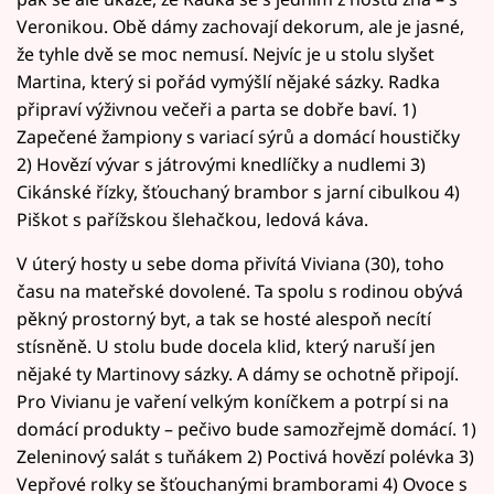
Veronikou. Obě dámy zachovají dekorum, ale je jasné,
že tyhle dvě se moc nemusí. Nejvíc je u stolu slyšet
Martina, který si pořád vymýšlí nějaké sázky. Radka
připraví výživnou večeři a parta se dobře baví. 1)
Zapečené žampiony s variací sýrů a domácí houstičky
2) Hovězí vývar s játrovými knedlíčky a nudlemi 3)
Cikánské řízky, šťouchaný brambor s jarní cibulkou 4)
Piškot s pařížskou šlehačkou, ledová káva.
V úterý hosty u sebe doma přivítá Viviana (30), toho
času na mateřské dovolené. Ta spolu s rodinou obývá
pěkný prostorný byt, a tak se hosté alespoň necítí
stísněně. U stolu bude docela klid, který naruší jen
nějaké ty Martinovy sázky. A dámy se ochotně připojí.
Pro Vivianu je vaření velkým koníčkem a potrpí si na
domácí produkty – pečivo bude samozřejmě domácí. 1)
Zeleninový salát s tuňákem 2) Poctivá hovězí polévka 3)
Vepřové rolky se šťouchanými bramborami 4) Ovoce s