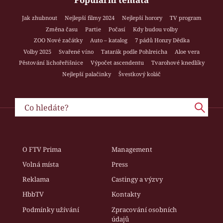
Jak zhubnout
Nejlepší filmy 2024
Nejlepší horory
TV program
Změna času
Partie
Počasí
Kdy budou volby
ZOO Nové začátky
Auto – katalog
7 pádů Honzy Dědka
Volby 2025
Svařené víno
Tatarák podle Pohlreicha
Aloe vera
Pěstování lichořeřišnice
Výpočet ascendentu
Tvarohové knedlíky
Nejlepší palačinky
Švestkový koláč
O FTV Prima
Management
Volná místa
Press
Reklama
Castingy a výzvy
HbbTV
Kontakty
Podmínky užívání
Zpracování osobních
údajů