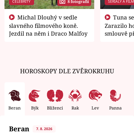
CELEBRITY
SERIÁLY A FIL
8 fotografií
Michal Dlouhý v sedle
Tuna se chtěl vrátit domů.
slavného filmového koně.
Zarazilo ho
Jezdil na něm i Draco Malfoy
smlouvě př
zemřít
HOROSKOPY DLE ZVĚROKRUHU
Beran
Býk
Blíženci
Rak
Lev
Panna
V
Beran
7. 8. 2026