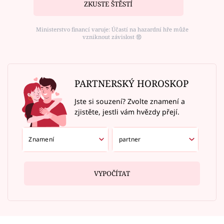
ZKUSTE ŠTĚSTÍ
Ministerstvo financí varuje: Účastí na hazardní hře může
vzniknout závislost ⑱
PARTNERSKÝ HOROSKOP
Jste si souzení? Zvolte znamení a
zjistěte, jestli vám hvězdy přejí.
VYPOČÍTAT