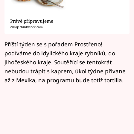
Horoskopy
Sledujte prima+
Právě připravujeme
Zdroj: thinkstock.com
Filmový festival Karlovy Vary
Příští týden se s pořadem Prostřeno!
Pořady
podíváme do idylického kraje rybníků, do
Mámy sobě
Jihočeského kraje. Soutěžící se tentokrát
nebudou trápit s kaprem, úkol týdne přivane
Přihlášení
až z Mexika, na programu bude totiž tortilla.
Sledujte nás