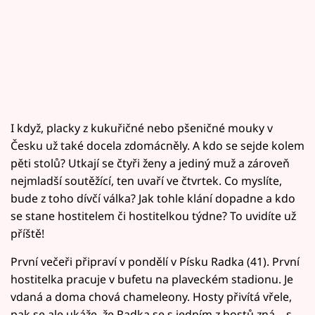
I když, placky z kukuřičné nebo pšeničné mouky v
Česku už také docela zdomácněly. A kdo se sejde kolem
pěti stolů? Utkají se čtyři ženy a jediný muž a zároveň
nejmladší soutěžící, ten uvaří ve čtvrtek. Co myslíte,
bude z toho dívčí válka? Jak tohle klání dopadne a kdo
se stane hostitelem či hostitelkou týdne? To uvidíte už
příště!
První večeři připraví v pondělí v Písku Radka (41). První
hostitelka pracuje v bufetu na plaveckém stadionu. Je
vdaná a doma chová chameleony. Hosty přivítá vřele,
pak se ale ukáže, že Radka se s jedním z hostů zná – s