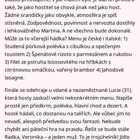
také, že jako hostitel se chová jinak než jako host.
Žádné srandičky jako obvykle, atmosféra je spíš
stísněná. Zodpovědnost, povinnost a nervozita dostihly
i lehkovážného Martina. A ne všechno bude dokonalé.
Může za to včerejší hádka? Menu je české i italské: 1)
Studená pórková polévka s cibulkou a opečeným
toustem 2) Špenátové rizoto s parmezánem a rukolou
3) Filet ze pstruha lososovitého na hříbkách s
citrónovou omáčkou, vařený brambor 4) Jahodové
lasagne.
Finále se odehraje u vdané a nezaměstnané Lucie (31),
která hosty zaskočí velmi nekonkrétním menu. Napíše
prostě jen předkrm, polévka, hlavní chod a dezert. A
hosté hádali, co dostanou na talířích. Ale vůbec jim to
nevadí, alespoň předvedou svou fantazii. Nebude
chybět ani páteční hra na pravdu. Řešit se bude stále
Radka, Veronika – a jeden muž. To je trojúhelník! Jídlo