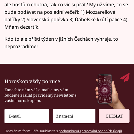
ale hostům chutná, tak co víc si přát? My už víme, co se
bude podávat na poslední večeři: 1) Mozzarellové
balíčky 2) Slovenská polévka 3) Ďábelské krůtí palice 4)
Mňam dezertík.
Kdo to ale příští týden v jižních Čechách vyhraje, to
neprozradíme!
Horoskop vždy po ruce
Zanechte nám váš e-mail a my vám
budeme zasílat pravidelný newsletter s
vaším horoskopem.
ODESLAT
Odesláním formuláře souhlasíte s
podmínkami zpracování osobních údajů