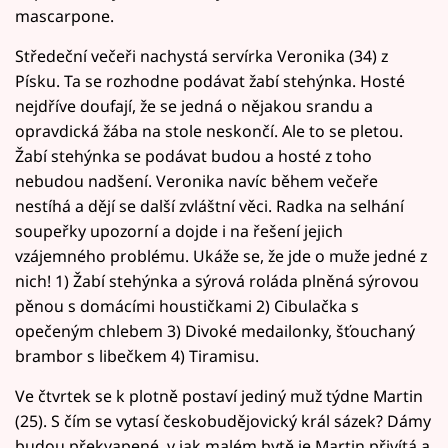
mascarpone.
Středeční večeři nachystá servírka Veronika (34) z
Písku. Ta se rozhodne podávat žabí stehýnka. Hosté
nejdříve doufají, že se jedná o nějakou srandu a
opravdická žába na stole neskončí. Ale to se pletou.
Žabí stehýnka se podávat budou a hosté z toho
nebudou nadšení. Veronika navíc během večeře
nestíhá a dějí se další zvláštní věci. Radka na selhání
soupeřky upozorní a dojde i na řešení jejich
vzájemného problému. Ukáže se, že jde o muže jedné z
nich! 1) Žabí stehýnka a sýrová roláda plněná sýrovou
pěnou s domácími houstičkami 2) Cibulačka s
opečeným chlebem 3) Divoké medailonky, šťouchaný
brambor s libečkem 4) Tiramisu.
Ve čtvrtek se k plotně postaví jediný muž týdne Martin
(25). S čím se vytasí českobudějovický král sázek? Dámy
budou překvapené, v jak malém bytě je Martin přivítá a