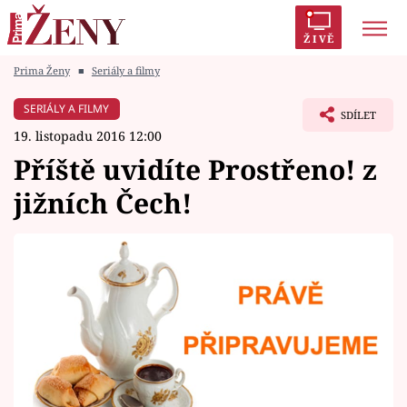
ŽIVĚ
Prima Ženy
■
Seriály a filmy
Trendy:
Polabí
Inspekce
Prostřeno!
AYTO?
SERIÁLY A FILMY
SDÍLET
Módní alarm
Zrádci
Proměny
19. listopadu 2016 12:00
Příště uvidíte Prostřeno! z
jižních Čech!
Témata
Celebrity
Vztahy
Seriály