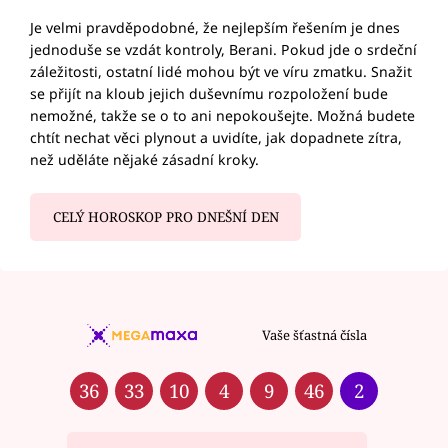
Je velmi pravděpodobné, že nejlepším řešením je dnes
jednoduše se vzdát kontroly, Berani. Pokud jde o srdeční
záležitosti, ostatní lidé mohou být ve víru zmatku. Snažit
se přijít na kloub jejich duševnímu rozpoložení bude
nemožné, takže se o to ani nepokoušejte. Možná budete
chtít nechat věci plynout a uvidíte, jak dopadnete zítra,
než uděláte nějaké zásadní kroky.
CELÝ HOROSKOP PRO DNEŠNÍ DEN
Vaše šťastná čísla
36
33
10
4
9
46
2