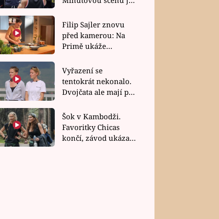
bez dubla
Filip Sajler znovu
před kamerou: Na
Primě ukáže
poctivou kuchyni i
rychlé recepty
Vyřazení se
tentokrát nekonalo.
Dvojčata ale mají po
uzavření třetí etapy
závodu nůž na krku
Šok v Kambodži.
Favoritky Chicas
končí, závod ukázal
svou nejtvrdší tvář