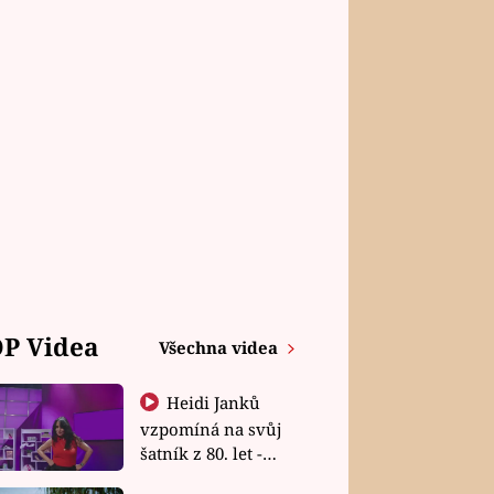
P Videa
Všechna videa
Heidi Janků
vzpomíná na svůj
šatník z 80. let -
Shopaholičky