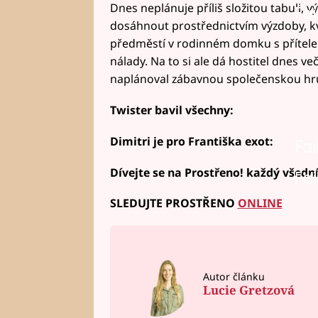
Dnes neplánuje příliš složitou tabuli,
Fai
dosáhnout prostřednictvím výzdoby, kv
předměstí v rodinném domku s přítele
nálady. Na to si ale dá hostitel dnes več
naplánoval zábavnou společenskou hr
Twister bavil všechny:
Dimitri je pro Františka exot:
Fai
Dívejte se na Prostřeno! každý všední
Fai
SLEDUJTE PROSTŘENO
ONLINE
Autor článku
Lucie Gretzová