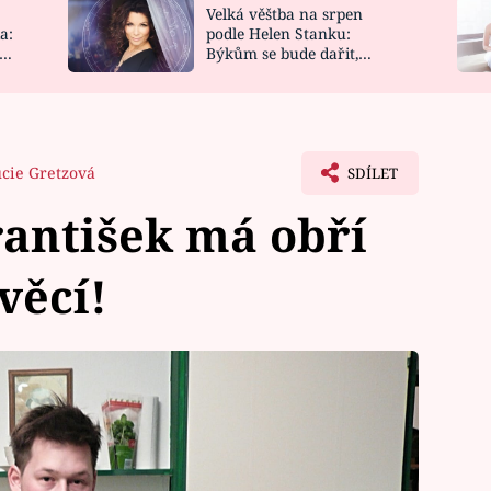
Velká věštba na srpen
NOVINKY
ZAHRADA
a:
podle Helen Stanku:
y
Býkům se bude dařit,
VIDEORECEPTY
DESIGN
Vodnáře čeká jízda
cie Gretzová
SDÍLET
rantišek má obří
věcí!