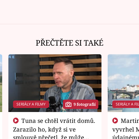
PŘEČTĚTE SI TAKÉ
SERIÁLY A FILMY
SERIÁLY A FI
9 fotografií
Tuna se chtěl vrátit domů.
Martin Písařík jako
Zarazilo ho, když si ve
vyvrhel 
smlouvě přečetl, že může
údajnému