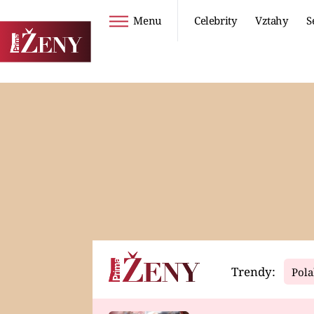
Menu
Celebrity
Vztahy
S
Seriály
Životní styl
ZOO
DIETY A HUBNUTÍ
PROSTŘENO!
CESTOVÁNÍ A
DOVOLENÁ
DUCH
ZDRAVÍ
Trendy:
Pola
Horoskopy
Video
ASTROČLÁNKY
SERIÁLY