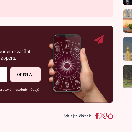
budeme zasílat
oskopem.
ODESLAT
racování osobních údajů
Sdílejte článek