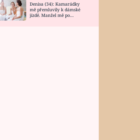
Denisa (34): Kamarádky
mě přemluvily k dámské
jízdě. Manžel mě po
návratu zaskočil