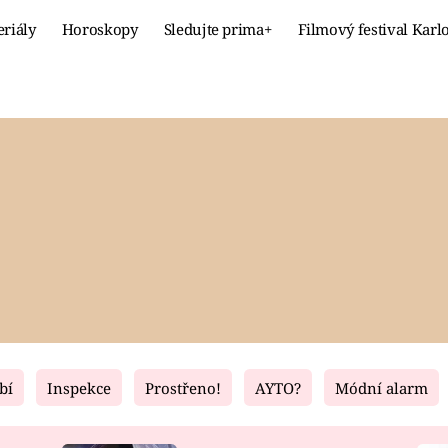
eriály
Horoskopy
Sledujte prima+
Filmový festival Karl
Celebrity
Recept
MÓDA A KRÁSA
HLAVNÍ JÍ
VZTAHY A SEX
SLADKÉ
PRIMA MAMINKA
ZDRAVÉ
bí
Inspekce
Prostřeno!
AYTO?
Módní alarm
Fresh
Living
RECEPTY
BYDLENÍ