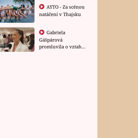
AYTO - Za scénou
natáčení v Thajsku
Gabriela
Gášpárová
promluvila o vztahu
a zakládání rodiny