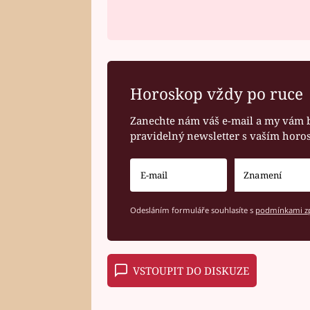
Horoskop vždy po ruce
Zanechte nám váš e-mail a my vám 
pravidelný newsletter s vaším hor
Odesláním formuláře souhlasíte s
podmínkami zp
VSTOUPIT DO DISKUZE