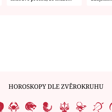
zemřít
je v nemil
HOROSKOPY DLE ZVĚROKRUHU