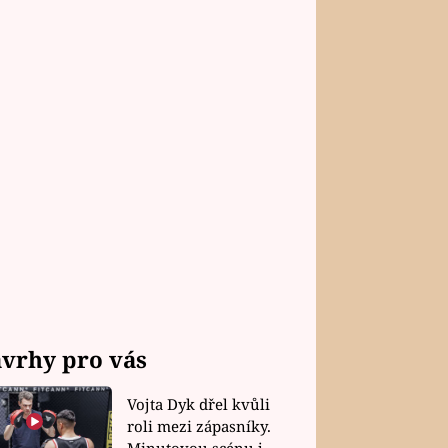
vrhy pro vás
Vojta Dyk dřel kvůli
roli mezi zápasníky.
Minutovou scénu jel