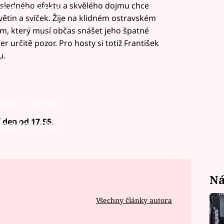
 výsledného efektu a skvělého dojmu chce
led to fetch
ětin a svíček. Žije na klidném ostravském
m, který musí občas snášet jeho špatné
er určitě pozor. Pro hosty si totiž František
u.
led to fetch
 den od 17.55.
led to fetch
Ná
Všechny články autora