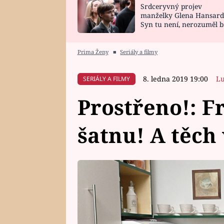
Srdceryvný projev
SNÁŘ
CELEBRITY
manželky Glena Hansard
Syn tu není, nerozuměl b
HOROSKOP NA
VAŘENÍ
tomu, vysvětlila
ROK 2023
Prima Ženy
■
Seriály a filmy
8. ledna 2019 19:00
Lu
SERIÁLY A FILMY
Prostřeno!: F
šatnu! A těch 