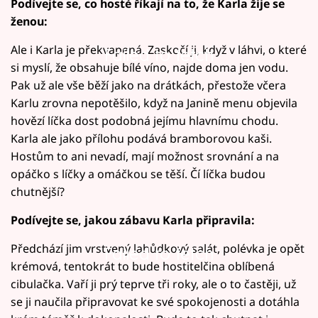
Podívejte se, co hosté říkají na to, že Karla žije se
ženou:
Ale i Karla je překvapená. Zaskočí ji, když v láhvi, o které
Failed to fetch
si myslí, že obsahuje bílé víno, najde doma jen vodu.
Pak už ale vše běží jako na drátkách, přestože včera
Karlu zrovna nepotěšilo, když na Janině menu objevila
hovězí líčka dost podobná jejímu hlavnímu chodu.
Karla ale jako přílohu podává bramborovou kaši.
Hostům to ani nevadí, mají možnost srovnání a na
opáčko s líčky a omáčkou se těší. Čí líčka budou
chutnější?
Podívejte se, jakou zábavu Karla připravila:
Předchází jim vrstvený lahůdkový salát, polévka je opět
Failed to fetch
krémová, tentokrát to bude hostitelčina oblíbená
cibulačka. Vaří ji prý teprve tři roky, ale o to častěji, už
se ji naučila připravovat ke své spokojenosti a dotáhla