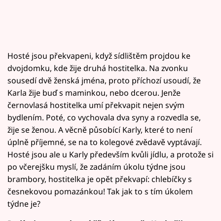
Hosté jsou překvapeni, když sídlištěm projdou ke
dvojdomku, kde žije druhá hostitelka. Na zvonku
sousedí dvě ženská jména, proto příchozí usoudí, že
Karla žije buď s maminkou, nebo dcerou. Jenže
černovlasá hostitelka umí překvapit nejen svým
bydlením. Poté, co vychovala dva syny a rozvedla se,
žije se ženou. A věcně působící Karly, které to není
úplně příjemné, se na to kolegové zvědavě vyptávají.
Hosté jsou ale u Karly především kvůli jídlu, a protože si
po včerejšku myslí, že zadáním úkolu týdne jsou
brambory, hostitelka je opět překvapí: chlebíčky s
česnekovou pomazánkou! Tak jak to s tím úkolem
týdne je?