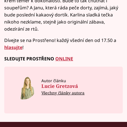
krém téměř k dokonalosti. Bude to tak chutnat i
soupeřům? A Janu, která ráda peče dorty, zajímá, jaký
bude poslední kakaový dortík. Karlina sladká tečka
nikoho nezklame, stejně jako originální zábava,
odezírání ze rtů.
Dívejte se na Prostřeno! každý všední den od 17.50 a
hlasujte
!
SLEDUJTE PROSTŘENO
ONLINE
Autor článku
Lucie Gretzová
Všechny články autora