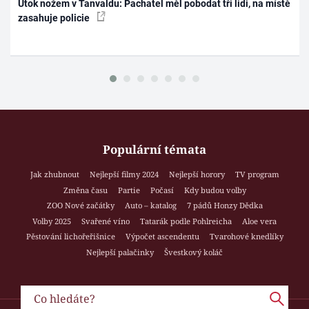
Útok nožem v Tanvaldu: Pachatel měl pobodat tři lidi, na místě
zasahuje policie
Populární témata
Jak zhubnout
Nejlepší filmy 2024
Nejlepší horory
TV program
Změna času
Partie
Počasí
Kdy budou volby
ZOO Nové začátky
Auto – katalog
7 pádů Honzy Dědka
Volby 2025
Svařené víno
Tatarák podle Pohlreicha
Aloe vera
Pěstování lichořeřišnice
Výpočet ascendentu
Tvarohové knedlíky
Nejlepší palačinky
Švestkový koláč