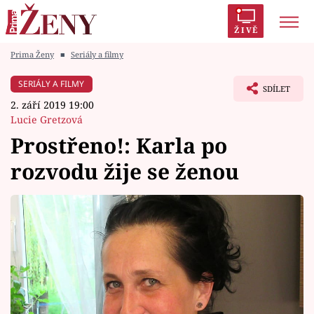
ŽIVĚ
Prima Ženy
■
Seriály a filmy
Trendy:
Polabí
Inspekce
Prostřeno!
AYTO?
SERIÁLY A FILMY
SDÍLET
Módní alarm
Zrádci
Proměny
2. září 2019 19:00
Lucie Gretzová
Prostřeno!: Karla po
rozvodu žije se ženou
Témata
Celebrity
Vztahy
Seriály