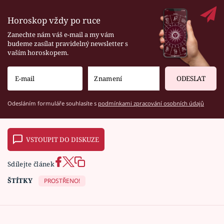
Horoskop vždy po ruce
Zanechte nám váš e-mail a my vám
budeme zasílat pravidelný newsletter s
vaším horoskopem.
ODESLAT
Odesláním formuláře souhlasíte s
podmínkami zpracování osobních údajů
VSTOUPIT DO DISKUZE
Sdílejte článek
ŠTÍTKY
PROSTŘENO!