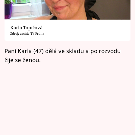
Horoskopy
Sledujte prima+
Karla Topičová
Filmový festival Karlovy Vary
Zdroj: archiv TV Prima
Pořady
Paní Karla (47) dělá ve skladu a po rozvodu
žije se ženou.
Mámy sobě
Přihlášení
Sledujte nás