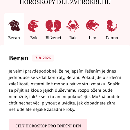
HOROSKOPY DLE ZVĚROKRUHU
Beran
Býk
Blíženci
Rak
Lev
Panna
V
Beran
7. 8. 2026
Je velmi pravděpodobné, že nejlepším řešením je dnes
jednoduše se vzdát kontroly, Berani. Pokud jde o srdeční
záležitosti, ostatní lidé mohou být ve víru zmatku. Snažit
se přijít na kloub jejich duševnímu rozpoložení bude
nemožné, takže se o to ani nepokoušejte. Možná budete
chtít nechat věci plynout a uvidíte, jak dopadnete zítra,
než uděláte nějaké zásadní kroky.
CELÝ HOROSKOP PRO DNEŠNÍ DEN