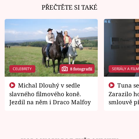
PŘEČTĚTE SI TAKÉ
CELEBRITY
SERIÁLY A FIL
8 fotografií
Michal Dlouhý v sedle
Tuna se chtěl vrátit domů.
slavného filmového koně.
Zarazilo ho
Jezdil na něm i Draco Malfoy
smlouvě př
zemřít