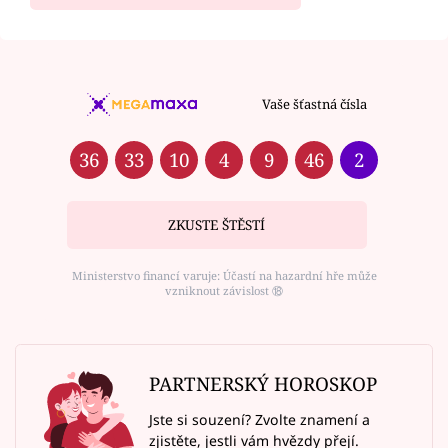
Vaše šťastná čísla
36
33
10
4
9
46
2
ZKUSTE ŠTĚSTÍ
Ministerstvo financí varuje: Účastí na hazardní hře může
vzniknout závislost ⑱
PARTNERSKÝ HOROSKOP
Jste si souzení? Zvolte znamení a
zjistěte, jestli vám hvězdy přejí.