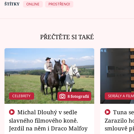
ŠTÍTKY
ONLINE
PROSTŘENO!
PŘEČTĚTE SI TAKÉ
CELEBRITY
SERIÁLY A FIL
8 fotografií
Michal Dlouhý v sedle
Tuna se chtěl vrátit domů.
slavného filmového koně.
Zarazilo ho
Jezdil na něm i Draco Malfoy
smlouvě př