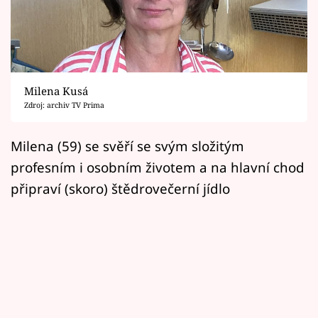
Horoskopy
Sledujte prima+
Filmový festival Karlovy Vary
Milena Kusá
Pořady
Zdroj: archiv TV Prima
Mámy sobě
Milena (59) se svěří se svým složitým
profesním i osobním životem a na hlavní chod
Přihlášení
připraví (skoro) štědrovečerní jídlo
Sledujte nás