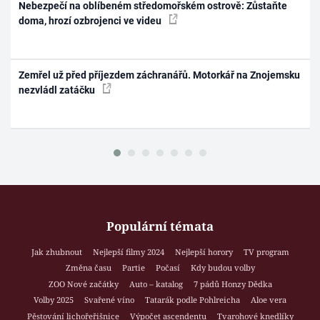
Nebezpečí na oblíbeném středomořském ostrově: Zůstaňte
doma, hrozí ozbrojenci ve videu
Zemřel už před příjezdem záchranářů. Motorkář na Znojemsku
nezvládl zatáčku
Populární témata
Jak zhubnout
Nejlepší filmy 2024
Nejlepší horory
TV program
Změna času
Partie
Počasí
Kdy budou volby
ZOO Nové začátky
Auto – katalog
7 pádů Honzy Dědka
Volby 2025
Svařené víno
Tatarák podle Pohlreicha
Aloe vera
Pěstování lichořeřišnice
Výpočet ascendentu
Tvarohové knedlíky