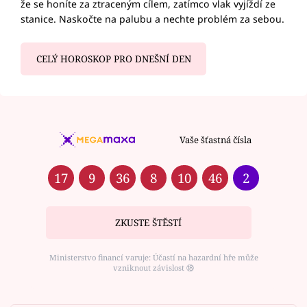
že se honíte za ztraceným cílem, zatímco vlak vyjíždí ze
stanice. Naskočte na palubu a nechte problém za sebou.
CELÝ HOROSKOP PRO DNEŠNÍ DEN
Vaše šťastná čísla
17
9
36
8
10
46
2
ZKUSTE ŠTĚSTÍ
Ministerstvo financí varuje: Účastí na hazardní hře může
vzniknout závislost ⑱