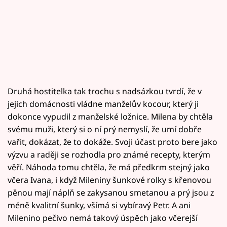
Druhá hostitelka tak trochu s nadsázkou tvrdí, že v
jejich domácnosti vládne manželův kocour, který ji
dokonce vypudil z manželské ložnice. Milena by chtěla
svému muži, který si o ní prý nemyslí, že umí dobře
vařit, dokázat, že to dokáže. Svoji účast proto bere jako
výzvu a raději se rozhodla pro známé recepty, kterým
věří. Náhoda tomu chtěla, že má předkrm stejný jako
včera Ivana, i když Mileniny šunkové rolky s křenovou
pěnou mají náplň se zakysanou smetanou a prý jsou z
méně kvalitní šunky, všímá si vybíravý Petr. A ani
Milenino pečivo nemá takový úspěch jako včerejší