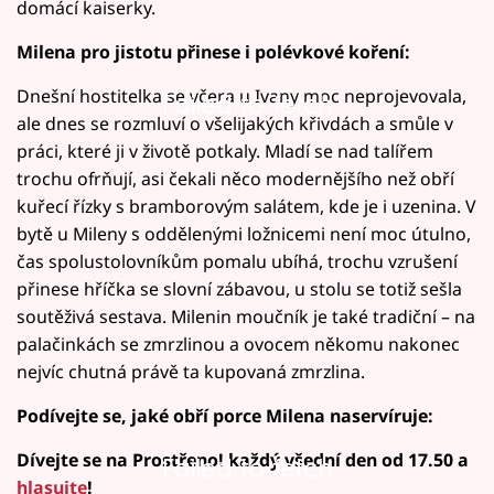
domácí kaiserky.
Milena pro jistotu přinese i polévkové koření:
Dnešní hostitelka se včera u Ivany moc neprojevovala,
Failed to fetch
ale dnes se rozmluví o všelijakých křivdách a smůle v
práci, které ji v životě potkaly. Mladí se nad talířem
trochu ofrňují, asi čekali něco modernějšího než obří
kuřecí řízky s bramborovým salátem, kde je i uzenina. V
bytě u Mileny s oddělenými ložnicemi není moc útulno,
čas spolustolovníkům pomalu ubíhá, trochu vzrušení
přinese hříčka se slovní zábavou, u stolu se totiž sešla
soutěživá sestava. Milenin moučník je také tradiční – na
palačinkách se zmrzlinou a ovocem někomu nakonec
nejvíc chutná právě ta kupovaná zmrzlina.
Podívejte se, jaké obří porce Milena naservíruje:
Dívejte se na Prostřeno! každý všední den od 17.50 a
Failed to fetch
hlasujte
!