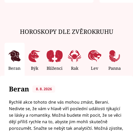
zemřít
HOROSKOPY DLE ZVĚROKRUHU
Beran
Býk
Blíženci
Rak
Lev
Panna
V
Beran
8. 8. 2026
Rychlé akce tohoto dne vás mohou zmást, Berani.
Nedivte se, že vám v hlavě víří poslední události týkající
se lásky a romantiky. Možná budete mít pocit, že se věci
dějí příliš rychle na to, abyste jim mohli skutečně
porozumět. Snažte se nebýt tak analytičtí. Možná zjistíte,