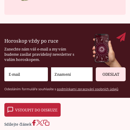
Horoskop vždy po ruce
Zanechte nám váš e-mail a my vám
budeme zasílat pravidelný newsletter s
vaším horoskopem.
ODESLAT
Odesláním formuláře souhlasíte s
podmínkami zpracování osobních údajů
VSTOUPIT DO DISKUZE
Sdílejte článek