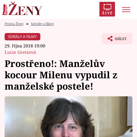
ŽIVĚ
Prima Ženy
■
Seriály a filmy
Trendy:
Polabí
Inspekce
Prostřeno!
AYTO?
SERIÁLY A FILMY
SDÍLET
Módní alarm
Zrádci
Proměny
29. října 2018 19:00
Lucie Gretzová
Prostřeno!: Manželův
kocour Milenu vypudil z
Témata
manželské postele!
Celebrity
Vztahy
Seriály