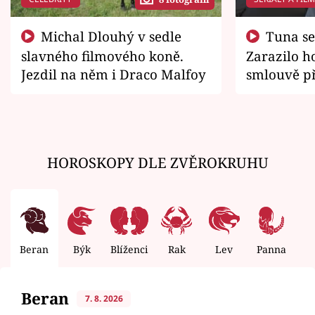
Michal Dlouhý v sedle
Tuna se chtěl vrátit domů.
slavného filmového koně.
Zarazilo ho
Jezdil na něm i Draco Malfoy
smlouvě př
zemřít
HOROSKOPY DLE ZVĚROKRUHU
Beran
Býk
Blíženci
Rak
Lev
Panna
V
Beran
7. 8. 2026