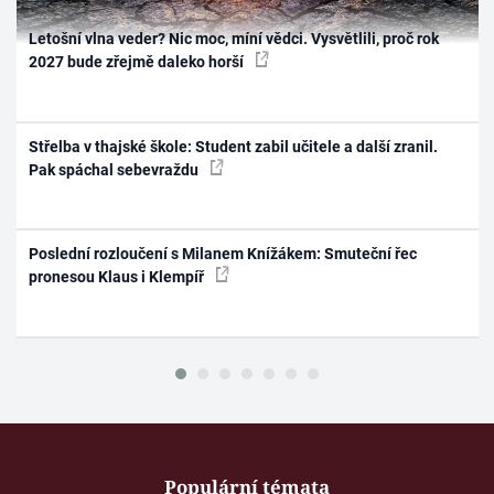
Letošní vlna veder? Nic moc, míní vědci. Vysvětlili, proč rok
2027 bude zřejmě daleko horší
Střelba v thajské škole: Student zabil učitele a další zranil.
Pak spáchal sebevraždu
Poslední rozloučení s Milanem Knížákem: Smuteční řec
pronesou Klaus i Klempíř
Populární témata