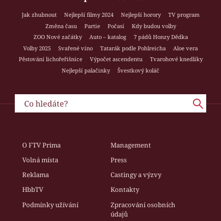
Jak zhubnout
Nejlepší filmy 2024
Nejlepší horory
TV program
Změna času
Partie
Počasí
Kdy budou volby
ZOO Nové začátky
Auto – katalog
7 pádů Honzy Dědka
Volby 2025
Svařené víno
Tatarák podle Pohlreicha
Aloe vera
Pěstování lichořeřišnice
Výpočet ascendentu
Tvarohové knedlíky
Nejlepší palačinky
Švestkový koláč
O FTV Prima
Management
Volná místa
Press
Reklama
Castingy a výzvy
HbbTV
Kontakty
Podmínky užívání
Zpracování osobních
údajů