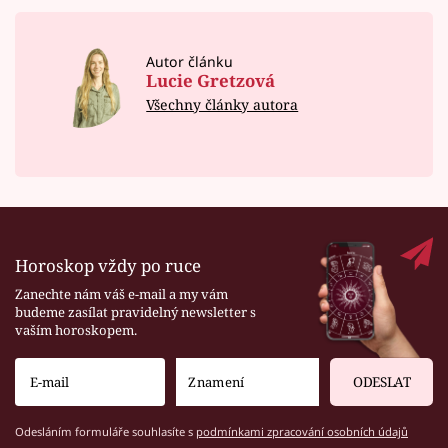
Autor článku
Lucie Gretzová
Všechny články autora
Horoskop vždy po ruce
Zanechte nám váš e-mail a my vám
budeme zasílat pravidelný newsletter s
vaším horoskopem.
ODESLAT
Odesláním formuláře souhlasíte s
podmínkami zpracování osobních údajů