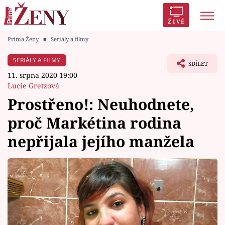
ŽIVĚ
Prima Ženy
■
Seriály a filmy
Trendy:
Polabí
Inspekce
Prostřeno!
AYTO?
SERIÁLY A FILMY
SDÍLET
Módní alarm
Zrádci
Proměny
11. srpna 2020 19:00
Lucie Gretzová
Prostřeno!: Neuhodnete,
proč Markétina rodina
Témata
nepřijala jejího manžela
Celebrity
Vztahy
Seriály