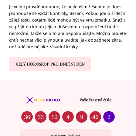
Je velmi pravděpodobné, že nejlepším řešením je dnes
jednoduše se vzdát kontroly, Berani. Pokud jde o srdeční
záležitosti, ostatní lidé mohou být ve víru zmatku. Snažit
se přijít na kloub jejich duševnímu rozpoložení bude
nemožné, takže se o to ani nepokoušejte. Možná budete
chtít nechat věci plynout a uvidíte, jak dopadnete zítra,
než uděláte nějaké zásadní kroky.
CELÝ HOROSKOP PRO DNEŠNÍ DEN
Vaše šťastná čísla
36
33
10
4
9
46
2