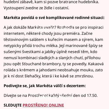
hudební zábavě, kam si pozve bratrance hudebníka.
Vystoupení zvedne ze židle i ostatní.
Markéta povídá o své komplikované rodinné situaci:
A jak dokáže Markéta uvařit? Rozhodla se pro inspiraci
Failed to fetch
internetem, některé chody jsou premiéra. Začne
těstovinovým salátem s kuřecím masem a sýrem, kam
netypicky přidá trochu mléka. Její marinované špízy se
sušenými švestkami a jablky úplně nesedí těm, kdo
nemusí kombinaci sladkých a slaných chutí, přílohou
jsou opět šťouchané brambory, ty se povedly. Kakaová
roláda s krémem a jahodami neobsahuje mouku, zato
je k ní dost šlehačky, která i ke kávě se zmrzlinou.
Podívejte se, jak Markéta válčí s dezertem:
Dívejte se na Prostřeno! každý všední den od 17.50.
Failed to fetch
SLEDUJTE
PROSTŘENO! ONLINE