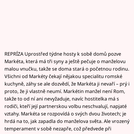
REPRÍZA Uprostřed týdne hosty k sobě domů pozve
Markéta, která má tři syny a ještě pečuje o manželovu
malou vnučku, takže se doma stará o početnou rodinu.
Všichni od Markéty čekají nějakou specialitu romské
kuchyně, záhy se ale dozvědí, že Markéta ji nevaří – prý i
proto, že ji vlastně neumí. Markétin manžel není Rom,
takže to od ní ani nevyžaduje, navíc hostitelka má s
rodiči, kteří její partnerskou volbu neschvalují, napjaté
vztahy. Markéta se rozpovídá o svých dvou životech; je
hrdá na to, jak zapadla do manželova světa. Ale vrozený
temperament v sobě nezapře, což předvede při