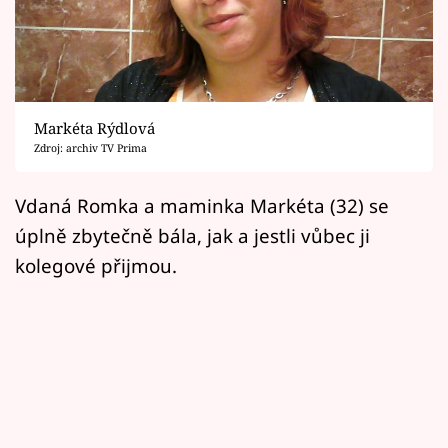
Horoskopy
Sledujte prima+
Filmový festival Karlovy Vary
Markéta Rýdlová
Pořady
Zdroj: archiv TV Prima
Mámy sobě
Vdaná Romka a maminka Markéta (32) se
úplně zbytečně bála, jak a jestli vůbec ji
Přihlášení
kolegové přijmou.
Sledujte nás