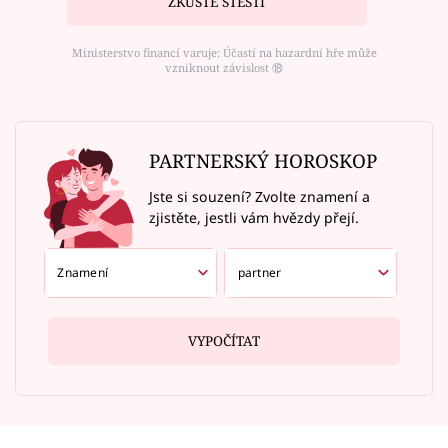
ZKUSTE ŠTĚSTÍ
Ministerstvo financí varuje: Účastí na hazardní hře může
vzniknout závislost ⑱
PARTNERSKÝ HOROSKOP
Jste si souzení? Zvolte znamení a
zjistěte, jestli vám hvězdy přejí.
VYPOČÍTAT