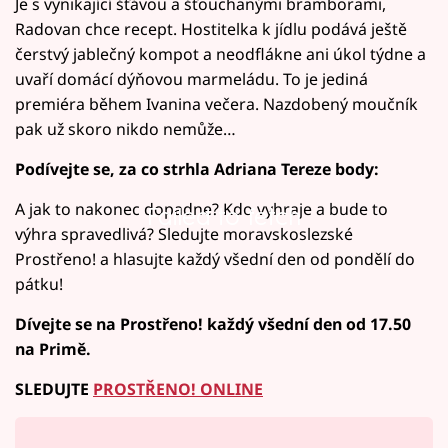
Je s vynikající šťávou a šťouchanými bramborami,
Radovan chce recept. Hostitelka k jídlu podává ještě
čerstvý jablečný kompot a neodflákne ani úkol týdne a
uvaří domácí dýňovou marmeládu. To je jediná
premiéra během Ivanina večera. Nazdobený moučník
pak už skoro nikdo nemůže…
Podívejte se, za co strhla Adriana Tereze body:
A jak to nakonec dopadne? Kdo vyhraje a bude to
Failed to fetch
výhra spravedlivá? Sledujte moravskoslezské
Prostřeno! a hlasujte každý všední den od pondělí do
pátku!
Dívejte se na Prostřeno! každý všední den od 17.50
na Primě.
SLEDUJTE
PROSTŘENO! ONLINE