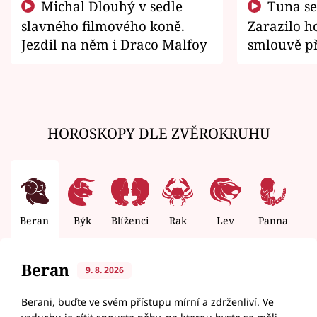
Michal Dlouhý v sedle
Tuna se chtěl vrátit domů.
slavného filmového koně.
Zarazilo ho
Jezdil na něm i Draco Malfoy
smlouvě př
zemřít
HOROSKOPY DLE ZVĚROKRUHU
Beran
Býk
Blíženci
Rak
Lev
Panna
V
Beran
9. 8. 2026
Berani, buďte ve svém přístupu mírní a zdrženliví. Ve