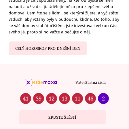
vzduchu je cítit spousta něhy, na kterou byste se měli
naladit a užívat si ji. Udělejte něco pro zlepšení svého
domova. Usmiřte se s lidmi, se kterými žijete, a vyčistěte
vzduch, aby vztahy byly v budoucnu klidné. Do toho, aby
se váš domov stal útočištěm, jste investovali velkou část
svého já, proto si ho važte a pečujte o něj.
CELÝ HOROSKOP PRO DNEŠNÍ DEN
Vaše šťastná čísla
41
39
12
13
11
46
2
ZKUSTE ŠTĚSTÍ