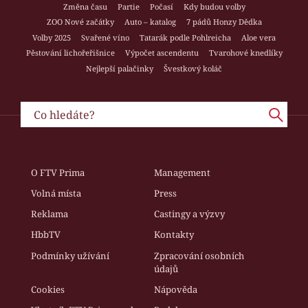
Změna času
Partie
Počasí
Kdy budou volby
ZOO Nové začátky
Auto – katalog
7 pádů Honzy Dědka
Volby 2025
Svařené víno
Tatarák podle Pohlreicha
Aloe vera
Pěstování lichořeřišnice
Výpočet ascendentu
Tvarohové knedlíky
Nejlepší palačinky
Švestkový koláč
O FTV Prima
Management
Volná místa
Press
Reklama
Castingy a výzvy
HbbTV
Kontakty
Podmínky užívání
Zpracování osobních
údajů
Cookies
Nápověda