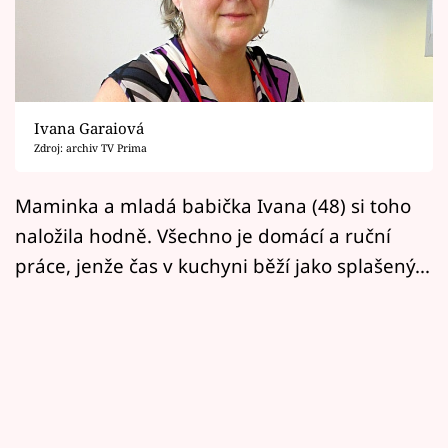
Horoskopy
Sledujte prima+
Filmový festival Karlovy Vary
Ivana Garaiová
Pořady
Zdroj: archiv TV Prima
Mámy sobě
Maminka a mladá babička Ivana (48) si toho
naložila hodně. Všechno je domácí a ruční
Přihlášení
práce, jenže čas v kuchyni běží jako splašený...
Sledujte nás