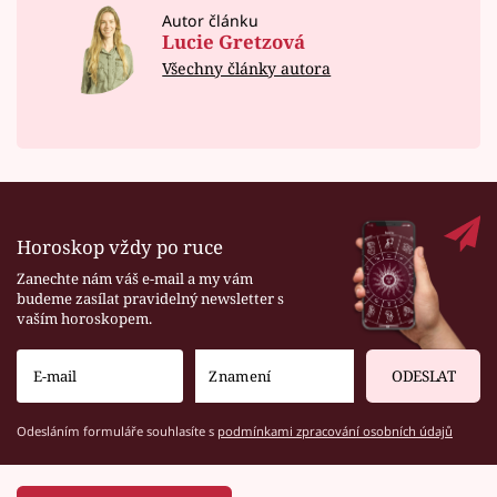
Autor článku
Lucie Gretzová
Všechny články autora
Horoskop vždy po ruce
Zanechte nám váš e-mail a my vám
budeme zasílat pravidelný newsletter s
vaším horoskopem.
ODESLAT
Odesláním formuláře souhlasíte s
podmínkami zpracování osobních údajů