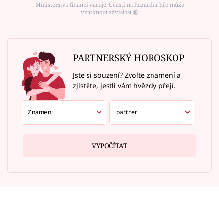
Ministerstvo financí varuje: Účastí na hazardní hře může
vzniknout závislost ⑱
PARTNERSKÝ HOROSKOP
Jste si souzení? Zvolte znamení a
zjistěte, jestli vám hvězdy přejí.
VYPOČÍTAT