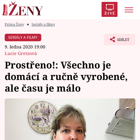
ŽIVĚ
Prima Ženy
■
Seriály a filmy
Trendy:
Polabí
Inspekce
Prostřeno!
AYTO?
SERIÁLY A FILMY
SDÍLET
Módní alarm
Zrádci
Proměny
9. ledna 2020 19:00
Lucie Gretzová
Prostřeno!: Všechno je
domácí a ručně vyrobené,
Témata
ale času je málo
Celebrity
Vztahy
Seriály