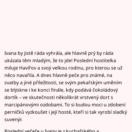
Ivana by jistě ráda vyhrála, ale hlavně prý by ráda
ukázala těm mladým, že to jde! Poslední hostitelka
miluje Havířov a svoji velkou rodinu, pro kterou se už
něco navařila. A dnes hlavně peče pro známé, na
svatby a jiné příležitosti, se svým pekařským uměním
se blýskne i ke konci finále, kdy podává čokoládový
dortík – ve skutečnosti několikrát vrstvený dort s
marcipánovými ozdobami. To si budou moci u zdobení
perníčků vyzkoušet i její hosté, kteří si tak vyrobí sladký
suvenýr.
Poslední večeře u Ivany je z kuchařského a