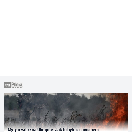
Mýty o válce na Ukrajině: Jak to bylo s nacismem,