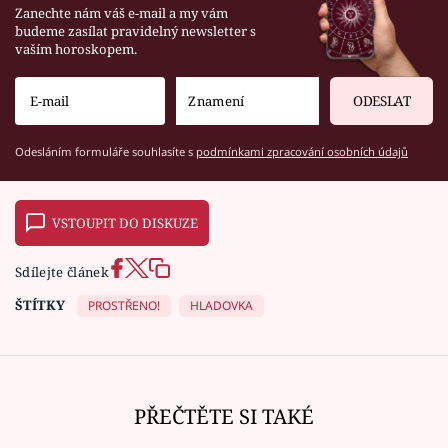
Zanechte nám váš e-mail a my vám
budeme zasílat pravidelný newsletter s
vaším horoskopem.
ODESLAT
Odesláním formuláře souhlasíte s
podmínkami zpracování osobních údajů
VSTOUPIT DO DISKUZE
Sdílejte článek
ŠTÍTKY
PROSTŘENO!
HLADOVKA
PŘEČTĚTE SI TAKÉ