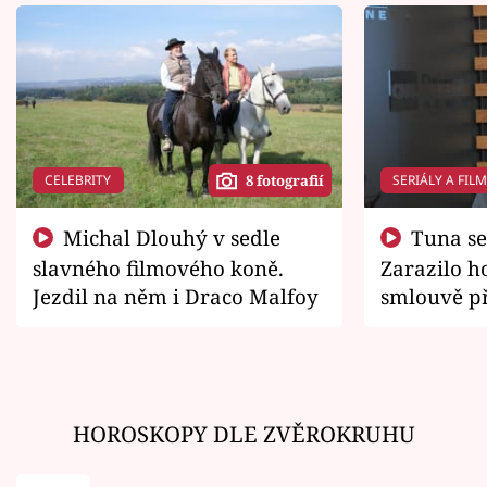
CELEBRITY
SERIÁLY A FIL
8 fotografií
Michal Dlouhý v sedle
Tuna se chtěl vrátit domů.
slavného filmového koně.
Zarazilo ho
Jezdil na něm i Draco Malfoy
smlouvě př
zemřít
HOROSKOPY DLE ZVĚROKRUHU