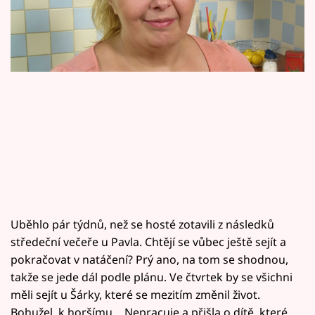
Horoskopy
Sledujte prima+
Filmový festival Karlovy Vary
Pořady
Mámy sobě
Přihlášení
Uběhlo pár týdnů, než se hosté zotavili z následků
Sledujte nás
středeční večeře u Pavla. Chtějí se vůbec ještě sejít a
pokračovat v natáčení? Prý ano, na tom se shodnou,
takže se jede dál podle plánu. Ve čtvrtek by se všichni
měli sejít u Šárky, které se mezitím změnil život.
Bohužel, k horšímu… Nepracuje a přišla o dítě, které