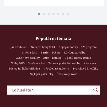
Populární témata
Jak zhubnout
Nejlepší filmy 2024
Nejlepší horory
TV program
Změna času
Partie
Počasí
Kdy budou volby
ZOO Nové začátky
Auto – katalog
7 pádů Honzy Dědka
Volby 2025
Svařené víno
Tatarák podle Pohlreicha
Aloe vera
Pěstování lichořeřišnice
Výpočet ascendentu
Tvarohové knedlíky
Nejlepší palačinky
Švestkový koláč