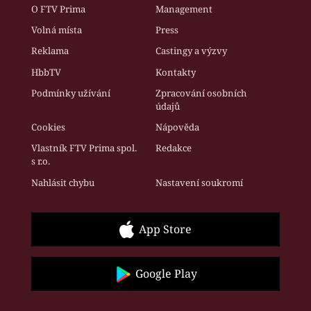
O FTV Prima
Management
Volná místa
Press
Reklama
Castingy a výzvy
HbbTV
Kontakty
Podmínky užívání
Zpracování osobních
údajů
Cookies
Nápověda
Vlastník FTV Prima spol.
Redakce
s r.o.
Nahlásit chybu
Nastavení soukromí
App Store
Google Play