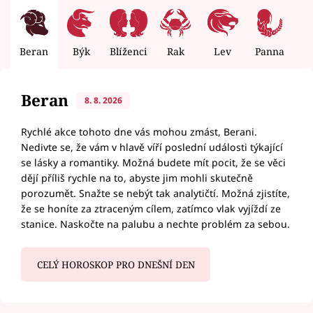
Beran
Býk
Blíženci
Rak
Lev
Panna
V
Beran
8. 8. 2026
Rychlé akce tohoto dne vás mohou zmást, Berani.
Nedivte se, že vám v hlavě víří poslední události týkající
se lásky a romantiky. Možná budete mít pocit, že se věci
dějí příliš rychle na to, abyste jim mohli skutečně
porozumět. Snažte se nebýt tak analytičtí. Možná zjistíte,
že se honíte za ztraceným cílem, zatímco vlak vyjíždí ze
stanice. Naskočte na palubu a nechte problém za sebou.
CELÝ HOROSKOP PRO DNEŠNÍ DEN