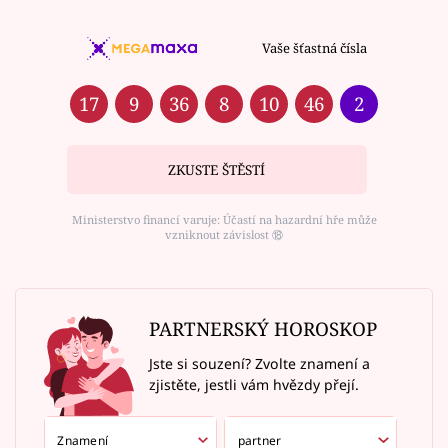
Vaše šťastná čísla
17
9
36
8
10
46
2
ZKUSTE ŠTĚSTÍ
Ministerstvo financí varuje: Účastí na hazardní hře může
vzniknout závislost ⑱
PARTNERSKÝ HOROSKOP
Jste si souzení? Zvolte znamení a
zjistěte, jestli vám hvězdy přejí.