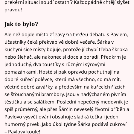
prekérní situaci soudí ostatní? Každopádně chtějí slyšet
pravdu!
Jak to bylo?
Ale než dojde místo zábavy na tvrdou debatu s Pavlem,
Failed to fetch
účastníky čeká překvapivě dobrá večeře. Šárka v
kuchyni sice místy bojuje, protože jí chybí třeba škrbka
nebo šlehač, ale nakonec si docela poradí. Předkrm je
jednoduchý, dva toustíky s různými sýrovými
pomazánkami. Hosté si pak opravdu pochutnají na
dobré kuřecí polévce, která má všechno, co má mít,
včetně dobré zavářky, a především na kuřecích řízcích
se šťouchanými brambory. Jsou v nadýchaném pivním
těstíčku a se salátkem. Poslední nepečený medovník je
spíš průměrný, ale přes Šárčin neveselý životní příběh a
Pavlovo vysvětlování obsahuje sladká tečka i jeden
humorný prvek. Jako úkol týdne Šárka podává cukroví
– Pavlovy koule!