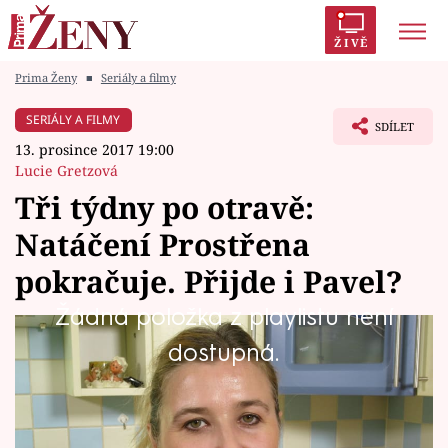
ŽIVĚ
Prima Ženy
■
Seriály a filmy
Trendy:
Polabí
Inspekce
Prostřeno!
AYTO?
SERIÁLY A FILMY
SDÍLET
Módní alarm
Zrádci
Proměny
13. prosince 2017 19:00
Lucie Gretzová
Tři týdny po otravě:
Natáčení Prostřena
Témata
pokračuje. Přijde i Pavel?
Celebrity
Žádná položka z playlistu není
U Šárky (46) se přerušené natáčení rozběhne
dostupná.
Vztahy
nanovo. Uslyšíme hostitelčin neveselý životní
Seriály
příběh a Pavlovo vysvětlování.