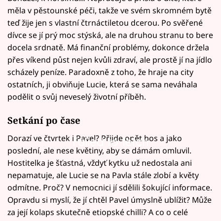
měla v pěstounské péči, takže ve svém skromném bytě
teď žije jen s vlastní čtrnáctiletou dcerou. Po svěřené
dívce se jí prý moc stýská, ale na druhou stranu to bere
docela srdnatě. Má finanční problémy, dokonce držela
přes víkend půst nejen kvůli zdraví, ale prostě jí na jídlo
scházely peníze. Paradoxně z toho, že hraje na city
ostatních, ji obviňuje Lucie, která se sama neváhala
podělit o svůj neveselý životní příběh.
Setkání po čase
Dorazí ve čtvrtek i Pavel? Přijde opět bos a jako
Failed to fetch
poslední, ale nese květiny, aby se dámám omluvil.
Hostitelka je šťastná, vždyť kytku už nedostala ani
nepamatuje, ale Lucie se na Pavla stále zlobí a květy
odmítne. Proč? V nemocnici jí sdělili šokující informace.
Opravdu si myslí, že jí chtěl Pavel úmyslně ublížit? Může
za její kolaps skutečně etiopské chilli? A co o celé