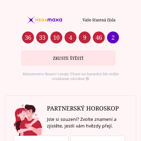
Vaše šťastná čísla
36
33
10
4
9
46
2
ZKUSTE ŠTĚSTÍ
Ministerstvo financí varuje: Účastí na hazardní hře může
vzniknout závislost ⑱
PARTNERSKÝ HOROSKOP
Jste si souzení? Zvolte znamení a
zjistěte, jestli vám hvězdy přejí.