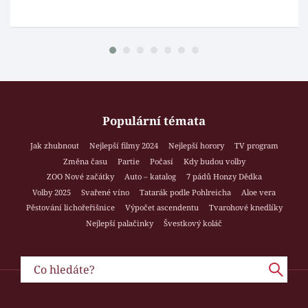
Populární témata
Jak zhubnout
Nejlepší filmy 2024
Nejlepší horory
TV program
Změna času
Partie
Počasí
Kdy budou volby
ZOO Nové začátky
Auto – katalog
7 pádů Honzy Dědka
Volby 2025
Svařené víno
Tatarák podle Pohlreicha
Aloe vera
Pěstování lichořeřišnice
Výpočet ascendentu
Tvarohové knedlíky
Nejlepší palačinky
Švestkový koláč