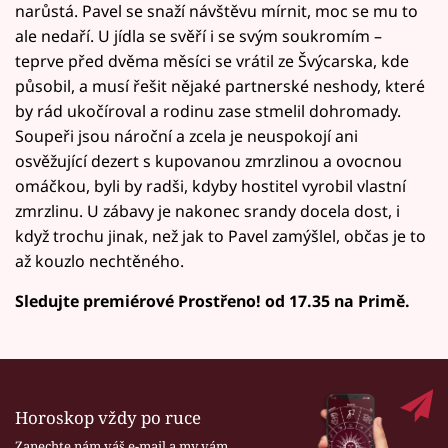
narůstá. Pavel se snaží návštěvu mírnit, moc se mu to
ale nedaří. U jídla se svěří i se svým soukromím –
teprve před dvěma měsíci se vrátil ze Švýcarska, kde
působil, a musí řešit nějaké partnerské neshody, které
by rád ukočíroval a rodinu zase stmelil dohromady.
Soupeři jsou nároční a zcela je neuspokojí ani
osvěžující dezert s kupovanou zmrzlinou a ovocnou
omáčkou, byli by radši, kdyby hostitel vyrobil vlastní
zmrzlinu. U zábavy je nakonec srandy docela dost, i
když trochu jinak, než jak to Pavel zamýšlel, občas je to
až kouzlo nechtěného.
Sledujte premiérové Prostřeno! od 17.35 na Primě.
Horoskop vždy po ruce
Zanechte nám váš e-mail a my vám