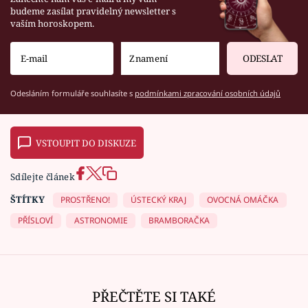
budeme zasílat pravidelný newsletter s
vaším horoskopem.
ODESLAT
Odesláním formuláře souhlasíte s
podmínkami zpracování osobních údajů
VSTOUPIT DO DISKUZE
Sdílejte článek
ŠTÍTKY
PROSTŘENO!
ÚSTECKÝ KRAJ
OVOCNÁ OMÁČKA
PŘÍSLOVÍ
ASTRONOMIE
BRAMBORAČKA
PŘEČTĚTE SI TAKÉ