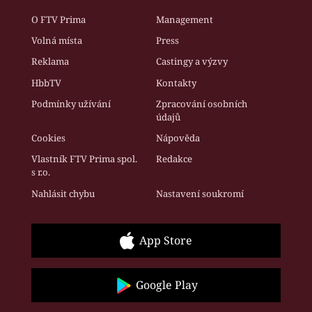
O FTV Prima
Management
Volná místa
Press
Reklama
Castingy a výzvy
HbbTV
Kontakty
Podmínky užívání
Zpracování osobních
údajů
Cookies
Nápověda
Vlastník FTV Prima spol.
Redakce
s r.o.
Nahlásit chybu
Nastavení soukromí
App Store
Google Play