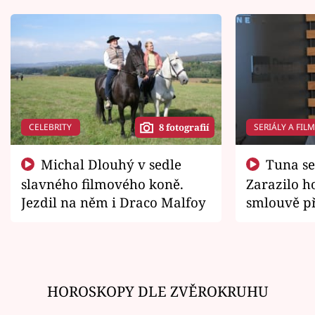
CELEBRITY
SERIÁLY A FIL
8 fotografií
Michal Dlouhý v sedle
Tuna se chtěl vrátit domů.
slavného filmového koně.
Zarazilo ho
Jezdil na něm i Draco Malfoy
smlouvě př
zemřít
HOROSKOPY DLE ZVĚROKRUHU