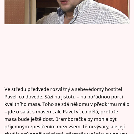
Horoskopy
Sledujte prima+
Filmový festival Karlovy Vary
Pořady
Mámy sobě
Přihlášení
Ve středu předvede rozvážný a sebevědomý hostitel
Pavel, co dovede. Sází na jistotu – na pořádnou porci
Sledujte nás
kvalitního masa. Toho se zdá někomu v předkrmu málo
– jde o salát s masem, ale Pavel ví, co dělá, protože
masa bude ještě dost. Bramboračka by mohla být
příjemným zpestřením mezi všemi těmi vývary, ale její
chuť je prý poněkud planá, přestože v ní plavou houby,