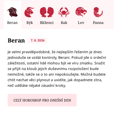
Beran
Býk
Blíženci
Rak
Lev
Panna
V
Beran
7. 8. 2026
Je velmi pravděpodobné, že nejlepším řešením je dnes
jednoduše se vzdát kontroly, Berani. Pokud jde o srdeční
záležitosti, ostatní lidé mohou být ve víru zmatku. Snažit
se přijít na kloub jejich duševnímu rozpoložení bude
nemožné, takže se o to ani nepokoušejte. Možná budete
chtít nechat věci plynout a uvidíte, jak dopadnete zítra,
než uděláte nějaké zásadní kroky.
CELÝ HOROSKOP PRO DNEŠNÍ DEN