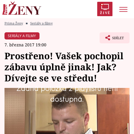
ŽIVĚ
Prima Ženy
■
Seriály a filmy
Trendy:
Polabí
Inspekce
Prostřeno!
AYTO?
SERIÁLY A FILMY
SDÍLET
Módní alarm
Zrádci
Proměny
7. března 2017 19:00
Prostřeno! Vašek pochopil
zábavu úplně jinak! Jak?
Dívejte se ve středu!
Témata
Žádná položka z playlistu není
Celebrity
Sebevědomý podnikatel Pavel (27) si docela
dostupná.
Vztahy
věří, má zkušenosti z ciziny a na surovinách
nešetří.
Seriály