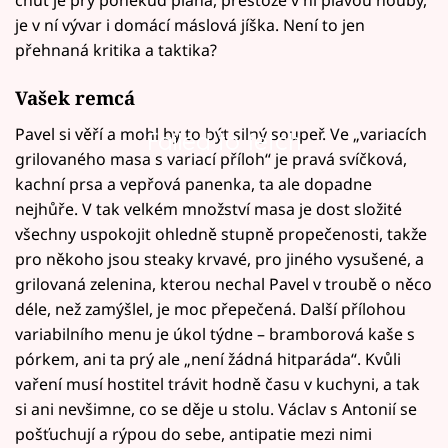
je v ní vývar i domácí máslová jíška. Není to jen
přehnaná kritika a taktika?
Vašek remcá
Pavel si věří a mohl by to být silný soupeř. Ve „variacích
Failed to fetch
grilovaného masa s variací příloh“ je pravá svíčková,
kachní prsa a vepřová panenka, ta ale dopadne
nejhůře. V tak velkém množství masa je dost složité
všechny uspokojit ohledně stupně propečenosti, takže
pro někoho jsou steaky krvavé, pro jiného vysušené, a
grilovaná zelenina, kterou nechal Pavel v troubě o něco
déle, než zamýšlel, je moc přepečená. Další přílohou
variabilního menu je úkol týdne – bramborová kaše s
pórkem, ani ta prý ale „není žádná hitparáda“. Kvůli
vaření musí hostitel trávit hodně času v kuchyni, a tak
si ani nevšimne, co se děje u stolu. Václav s Antonií se
pošťuchují a rýpou do sebe, antipatie mezi nimi