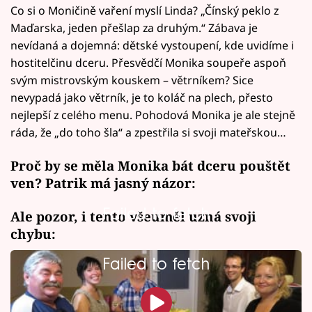
Co si o Moničině vaření myslí Linda? „Čínský peklo z
Maďarska, jeden přešlap za druhým.“ Zábava je
nevídaná a dojemná: dětské vystoupení, kde uvidíme i
hostitelčinu dceru. Přesvědčí Monika soupeře aspoň
svým mistrovským kouskem – větrníkem? Sice
nevypadá jako větrník, je to koláč na plech, přesto
nejlepší z celého menu. Pohodová Monika je ale stejně
ráda, že „do toho šla“ a zpestřila si svoji mateřskou…
Proč by se měla Monika bát dceru pouštět
ven? Patrik má jasný názor:
Failed to fetch
Ale pozor, i tento všeuměl uzná svoji
chybu:
Failed to fetch