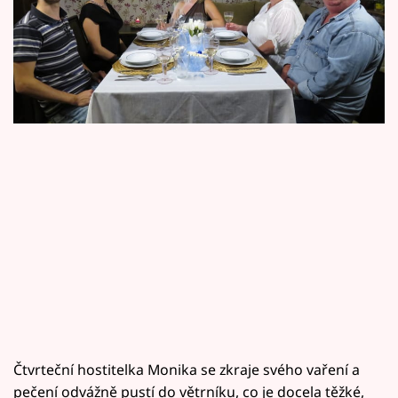
Horoskopy
ostatních soutěžících. Sledujte Prostřeno! ve
Sledujte prima+
čtvrtek v 17.50 na Primě.
Filmový festival Karlovy Vary
Pořady
Mámy sobě
Přihlášení
Sledujte nás
Čtvrteční hostitelka Monika se zkraje svého vaření a
pečení odvážně pustí do větrníku, co je docela těžké,