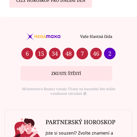
CELÝ HOROSKOP PRO DNEŠNÍ DEN
Vaše šťastná čísla
6
15
34
48
7
46
2
ZKUSTE ŠTĚSTÍ
Ministerstvo financí varuje: Účastí na hazardní hře může
vzniknout závislost ⑱
PARTNERSKÝ HOROSKOP
Jste si souzení? Zvolte znamení a