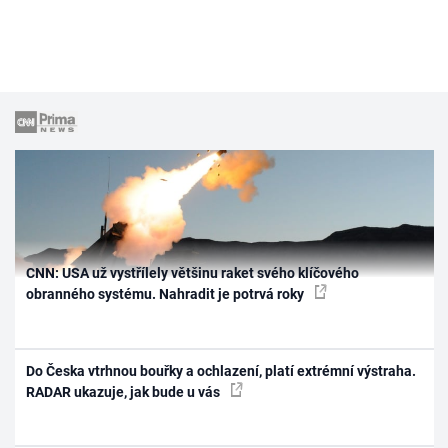
CNN: USA už vystřílely většinu raket svého klíčového
obranného systému. Nahradit je potrvá roky
Do Česka vtrhnou bouřky a ochlazení, platí extrémní výstraha.
RADAR ukazuje, jak bude u vás