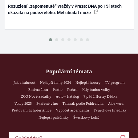
Rozuzlení „zapomenuté“ vraždy v Praze: DNA po 15 letech
ukázala na podezřelého. Měl ubodat muže
Populární témata
Jak zhubnout
Nejlepší filmy 2024
Nejlepší horory
TV program
Změna času
Partie
Počasí
Kdy budou volby
ZOO Nové začátky
Auto – katalog
7 pádů Honzy Dědka
Volby 2025
Svařené víno
Tatarák podle Pohlreicha
Aloe vera
Pěstování lichořeřišnice
Výpočet ascendentu
Tvarohové knedlíky
Nejlepší palačinky
Švestkový koláč