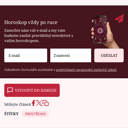
Horoskop vždy po ruce
Zanechte nám váš e-mail a my vám
budeme zasílat pravidelný newsletter s
vaším horoskopem.
ODESLAT
Odesláním formuláře souhlasíte s
podmínkami zpracování osobních údajů
VSTOUPIT DO DISKUZE
Sdílejte článek
ŠTÍTKY
PROSTŘENO!