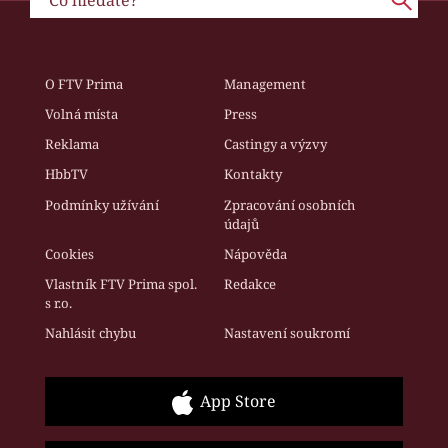
O FTV Prima
Management
Volná místa
Press
Reklama
Castingy a výzvy
HbbTV
Kontakty
Podmínky užívání
Zpracování osobních
údajů
Cookies
Nápověda
Vlastník FTV Prima spol.
Redakce
s r.o.
Nahlásit chybu
Nastavení soukromí
App Store