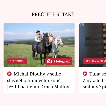
PŘEČTĚTE SI TAKÉ
CELEBRITY
SERIÁLY A FIL
8 fotografií
Michal Dlouhý v sedle
Tuna se chtěl vrátit domů.
slavného filmového koně.
Zarazilo ho
Jezdil na něm i Draco Malfoy
smlouvě př
zemřít