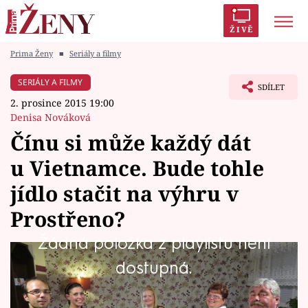
ŽIVĚ
Prima Ženy
■
Seriály a filmy
Trendy:
Polabí
Inspekce
Prostřeno!
AYTO?
SERIÁLY A FILMY
SDÍLET
Módní alarm
Zrádci
Proměny
2. prosince 2015 19:00
Denisa Nováková
Čínu si může každý dát
u Vietnamce. Bude tohle
Témata
jídlo stačit na výhru v
Celebrity
Prostřeno?
Žádná položka z playlistu není
Vztahy
Maminka Monika (37) dělá „čínu“ po
dostupná.
Seriály
maďarsku a vaří podle Ládi Hrušky. Jen jestli
to bude stačit, aby uspokojila mlsné jazýčky