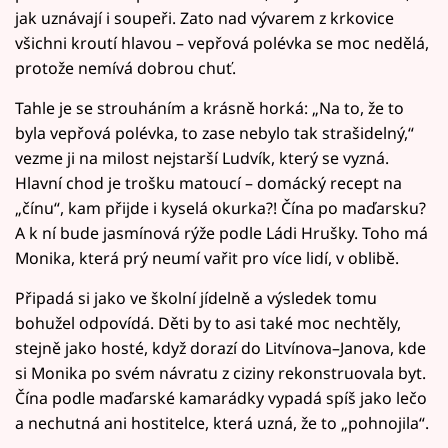
jak uznávají i soupeři. Zato nad vývarem z krkovice
všichni kroutí hlavou – vepřová polévka se moc nedělá,
protože nemívá dobrou chuť.
Tahle je se strouháním a krásně horká: „Na to, že to
byla vepřová polévka, to zase nebylo tak strašidelný,“
vezme ji na milost nejstarší Ludvík, který se vyzná.
Hlavní chod je trošku matoucí – domácký recept na
„čínu“, kam přijde i kyselá okurka?! Čína po maďarsku?
A k ní bude jasmínová rýže podle Ládi Hrušky. Toho má
Monika, která prý neumí vařit pro více lidí, v oblibě.
Připadá si jako ve školní jídelně a výsledek tomu
bohužel odpovídá. Děti by to asi také moc nechtěly,
stejně jako hosté, když dorazí do Litvínova–Janova, kde
si Monika po svém návratu z ciziny rekonstruovala byt.
Čína podle maďarské kamarádky vypadá spíš jako lečo
a nechutná ani hostitelce, která uzná, že to „pohnojila“.