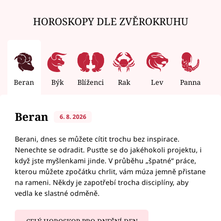
HOROSKOPY DLE ZVĚROKRUHU
Beran
Býk
Blíženci
Rak
Lev
Panna
V
Beran
6. 8. 2026
Berani, dnes se můžete cítit trochu bez inspirace.
Nenechte se odradit. Pusťte se do jakéhokoli projektu, i
když jste myšlenkami jinde. V průběhu „špatné“ práce,
kterou můžete zpočátku chrlit, vám múza jemně přistane
na rameni. Někdy je zapotřebí trocha disciplíny, aby
vedla ke slastné odměně.