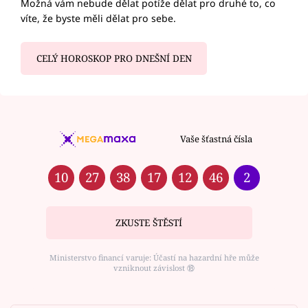
Možná vám nebude dělat potíže dělat pro druhé to, co
víte, že byste měli dělat pro sebe.
CELÝ HOROSKOP PRO DNEŠNÍ DEN
Vaše šťastná čísla
10
27
38
17
12
46
2
ZKUSTE ŠTĚSTÍ
Ministerstvo financí varuje: Účastí na hazardní hře může
vzniknout závislost ⑱