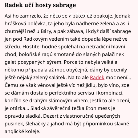
Radek učí hosty sabrage
Failed to fetch
Asi ho zamrzelo, že něco se v pátek už opakuje. Jednak
hrášková polévka, ta jeho byla nádherně zelená a asi i
chutnější než u Báry, a pak zábava, i když další sabrage
jen pod Radkovým vedením také dopadla lépe než ve
středu. Hostitel hodně spoléhal na netradiční hlavní
chod, boloňské ragú smotané do slaných palačinek
galet posypaných sýrem. Porce to nebyla velká a
někomu připadala až moc obyčejná, dámy by ocenily
ještě nějaký zelený salátek. Na to ale
Radek
moc není…
Čemu se však věnoval ještě víc než jídlu, bylo víno, zde
se dámám dostalo perfektního servisu i kombinací,
končilo se drahým slámovým vínem. Jestli to ale ocení,
je otázka… Sladká závěrečná tečka Eton mess je
opravdu sladká. Dezert z vlastnoručně upečených
pusinek, šlehačky a jahod má být připomínkou slavné
anglické koleje.