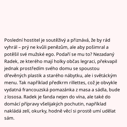
Poslední hostitel je soutěživý a přiznává, že by rád
vyhrál – prý ne kvůli penězům, ale aby pošimral a
potěšil své mužské ego. Podaří se mu to? Nezadaný
Radek, ze kterého mají holky občas legraci, překvapil
jednak prostředím svého domu se spoustou
dřevěných plastik a starého nábytku, ale i světáckým
menu. Tak například předkrm rillettes, což je obvykle
vydatná francouzská pomazánka z masa a sádla, bude
z lososa. Radek je fanda nejen do vína, ale také do
domácí přípravy všelijakých pochutin, například
nakládá zelí, okurky, hodně věcí si prostě umí udělat
sám.