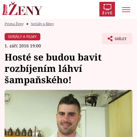
ŽIVĚ
Prima Ženy
■
Seriály a filmy
Trendy:
Polabí
Inspekce
Prostřeno!
AYTO?
SERIÁLY A FILMY
SDÍLET
Módní alarm
Zrádci
Proměny
1. září 2016 19:00
Hosté se budou bavit
rozbíjením láhví
šampaňského!
Témata
Celebrity
Vztahy
Seriály