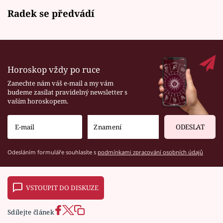
Radek se předvádí
Horoskop vždy po ruce
Zanechte nám váš e-mail a my vám
budeme zasílat pravidelný newsletter s
vaším horoskopem.
ODESLAT
Odesláním formuláře souhlasíte s
podmínkami zpracování osobních údajů
VSTOUPIT DO DISKUZE
Sdílejte článek