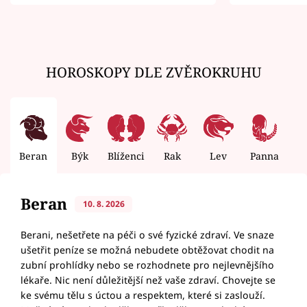
zemřít
HOROSKOPY DLE ZVĚROKRUHU
Beran
Býk
Blíženci
Rak
Lev
Panna
V
Beran
10. 8. 2026
Berani, nešetřete na péči o své fyzické zdraví. Ve snaze
ušetřit peníze se možná nebudete obtěžovat chodit na
zubní prohlídky nebo se rozhodnete pro nejlevnějšího
lékaře. Nic není důležitější než vaše zdraví. Chovejte se
ke svému tělu s úctou a respektem, které si zaslouží.