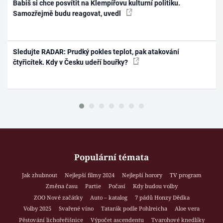
Babiš si chce posvítit na Klempířovu kulturní politiku.
Samozřejmě budu reagovat, uvedl
Sledujte RADAR: Prudký pokles teplot, pak atakování
čtyřicítek. Kdy v Česku udeří bouřky?
Populární témata
Jak zhubnout
Nejlepší filmy 2024
Nejlepší horory
TV program
Změna času
Partie
Počasí
Kdy budou volby
ZOO Nové začátky
Auto – katalog
7 pádů Honzy Dědka
Volby 2025
Svařené víno
Tatarák podle Pohlreicha
Aloe vera
Pěstování lichořeřišnice
Výpočet ascendentu
Tvarohové knedlíky