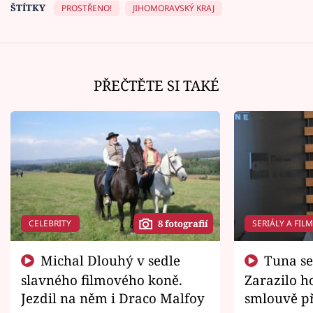
ŠTÍTKY
PROSTŘENO!
JIHOMORAVSKÝ KRAJ
PŘEČTĚTE SI TAKÉ
CELEBRITY
SERIÁLY A FIL
8 fotografií
Michal Dlouhý v sedle
Tuna se chtěl vrátit domů.
slavného filmového koně.
Zarazilo ho
Jezdil na něm i Draco Malfoy
smlouvě př