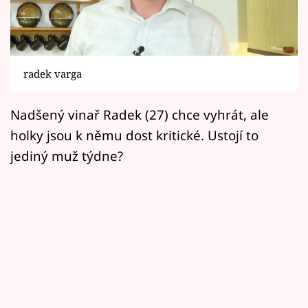
Horoskopy
Sledujte prima+
Filmový festival Karlovy Vary
radek varga
Pořady
Nadšený vinař Radek (27) chce vyhrát, ale
holky jsou k němu dost kritické. Ustojí to
Mámy sobě
jediný muž týdne?
Přihlášení
Sledujte nás