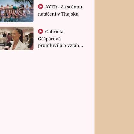
AYTO - Za scénou
natáčení v Thajsku
Gabriela
Gášpárová
promluvila o vztahu
a zakládání rodiny