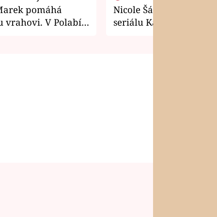
Marek pomáhá
Nicole Šáchová získala r
 vrahovi. V Polabí
seriálu Kamarádi
osti