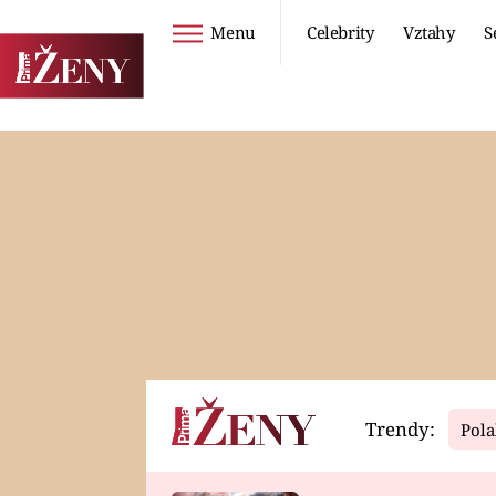
Menu
Celebrity
Vztahy
S
Seriály
Životní styl
ZOO
DIETY A HUBNUTÍ
PROSTŘENO!
CESTOVÁNÍ A
DOVOLENÁ
DUCH
ZDRAVÍ
Trendy:
Pola
Horoskopy
Video
ASTROČLÁNKY
SERIÁLY