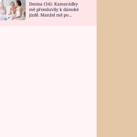
Denisa (34): Kamarádky
mě přemluvily k dámské
jízdě. Manžel mě po
návratu zaskočil