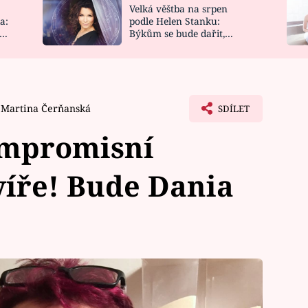
Velká věštba na srpen
NOVINKY
ZAHRADA
a:
podle Helen Stanku:
y
Býkům se bude dařit,
VIDEORECEPTY
DESIGN
Vodnáře čeká jízda
Martina Čerňanská
SDÍLET
ompromisní
víře! Bude Dania