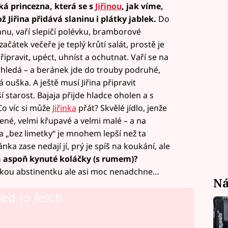
á princezna, která se s
Jiřinou
, jak víme,
ž Jiřina přidává slaninu i plátky jablek.
Do
hnu, vaří slepičí polévku, bramborové
začátek večeře je teplý krůtí salát, prostě je
ipravit, upéct, uhníst a ochutnat. Vaří se na
 hledá – a beránek jde do trouby podruhé,
 ouška. A ještě musí Jiřina připravit
í starost. Bajaja přijde hladce oholen a s
Co víc si může
Jiřinka
přát? Skvělé jídlo, jenže
ené, velmi křupavé a velmi malé – a na
vka „bez limetky“ je mnohem lepší než ta
nka zase nedají jí, prý je spíš na koukání, ale
 aspoň kynuté koláčky (s
rumem)?
ickou abstinentku ale asi moc nenadchne…
Ná
led to fetch