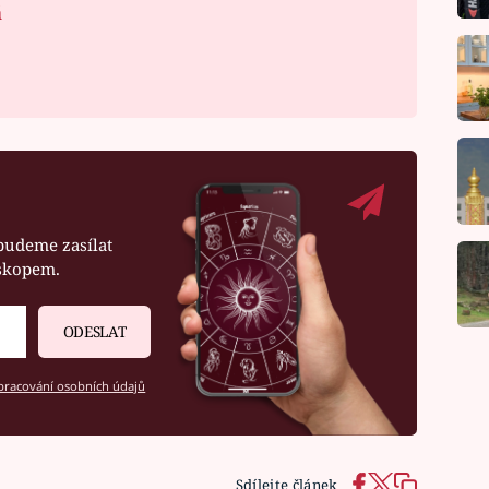
á
budeme zasílat
oskopem.
ODESLAT
racování osobních údajů
Sdílejte článek