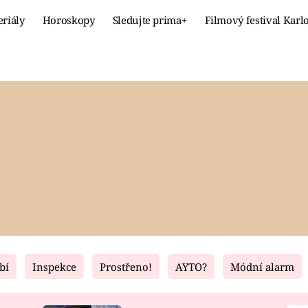
eriály
Horoskopy
Sledujte prima+
Filmový festival Karl
Celebrity
Recept
MÓDA A KRÁSA
HLAVNÍ JÍ
VZTAHY A SEX
SLADKÉ
PRIMA MAMINKA
ZDRAVÉ
bí
Inspekce
Prostřeno!
AYTO?
Módní alarm
Fresh
Living
RECEPTY
BYDLENÍ