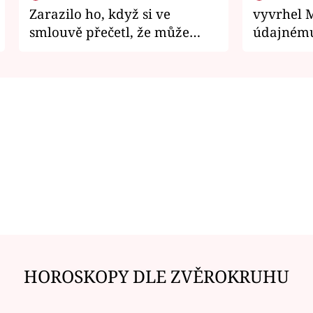
Zarazilo ho, když si ve
vyvrhel 
smlouvě přečetl, že může
údajnému
zemřít
je v nemil
HOROSKOPY DLE ZVĚROKRUHU