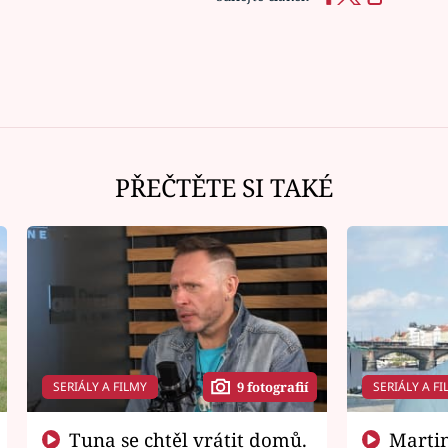
PŘEČTĚTE SI TAKÉ
SERIÁLY A FILMY
SERIÁLY A FI
9 fotografií
Tuna se chtěl vrátit domů.
Martin Písařík jako