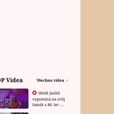
P Videa
Všechna videa
Heidi Janků
vzpomíná na svůj
šatník z 80. let -
Shopaholičky