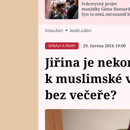
Srdceryvný projev
SNÁŘ
CELEBRITY
manželky Glena Hansard
Syn tu není, nerozuměl b
HOROSKOP NA
VAŘENÍ
tomu, vysvětlila
ROK 2023
Prima Ženy
■
Seriály a filmy
29. června 2016 19:00
SERIÁLY A FILMY
Jiřina je nek
k muslimské 
bez večeře?