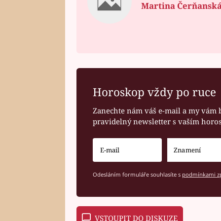
Martina Čerňansk
Horoskop vždy po ruce
Zanechte nám váš e-mail a my vám 
pravidelný newsletter s vaším hor
Odesláním formuláře souhlasíte s
podmínkami zp
VSTOUPIT DO DISKUZE