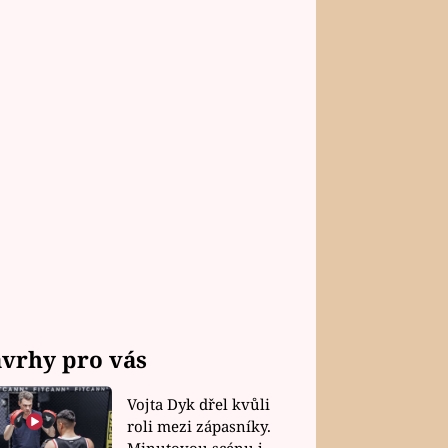
vrhy pro vás
Vojta Dyk dřel kvůli
roli mezi zápasníky.
Minutovou scénu jel