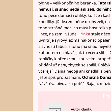
týdne – velikonočního beránka.
Tatarsk
nemusí, si snad nedá ani zelí, do něho
toho peče domácí rohlíky, koláče i kac
knedlíky, již dva zmíněné druhy zelí, na 
toho strašně moc, co musí hostitelka př
lince, na zemi, všude,
Jiřinka
stále něco
uvnitř je syrový, až má nakonec opálená
slavností tabuli, z toho má snad největš
kohoutem na hlavě, jak to včera slíbil. 
rohlíčky k předkrmu jsou velmi propeč
přidání už není, zbytek se spálil. Polé
včerejší. Dania nedojí ani knedlík a berá
ještě spíš pro zasmání
. Ochutná Dania
Návštěva pivovaru potěší Bajaju, múz
Fai
Autor článku