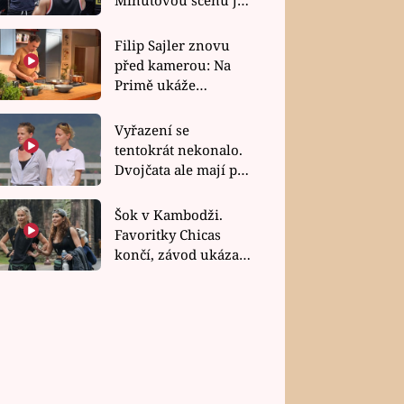
bez dubla
Filip Sajler znovu
před kamerou: Na
Primě ukáže
poctivou kuchyni i
rychlé recepty
Vyřazení se
tentokrát nekonalo.
Dvojčata ale mají po
uzavření třetí etapy
závodu nůž na krku
Šok v Kambodži.
Favoritky Chicas
končí, závod ukázal
svou nejtvrdší tvář