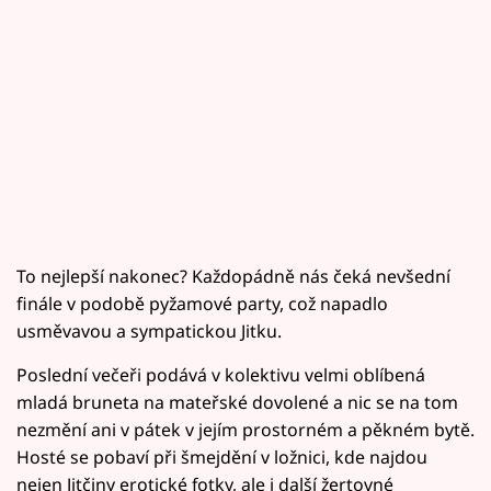
To nejlepší nakonec? Každopádně nás čeká nevšední
finále v podobě pyžamové party, což napadlo
usměvavou a sympatickou Jitku.
Poslední večeři podává v kolektivu velmi oblíbená
mladá bruneta na mateřské dovolené a nic se na tom
nezmění ani v pátek v jejím prostorném a pěkném bytě.
Hosté se pobaví při šmejdění v ložnici, kde najdou
nejen Jitčiny erotické fotky, ale i další žertovné