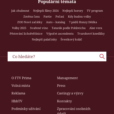
Populární témata
Jak zhubnout
Nejlepší filmy 2024
Nejlepší horory
TV program
Změna času
Partie
Počasí
Kdy budou volby
ZOO Nové začátky
Auto – katalog
7 pádů Honzy Dědka
Volby 2025
Svařené víno
Tatarák podle Pohlreicha
Aloe vera
Pěstování lichořeřišnice
Výpočet ascendentu
Tvarohové knedlíky
Nejlepší palačinky
Švestkový koláč
O FTV Prima
Management
Volná místa
Press
Reklama
Castingy a výzvy
HbbTV
Kontakty
Podmínky užívání
Zpracování osobních
údajů