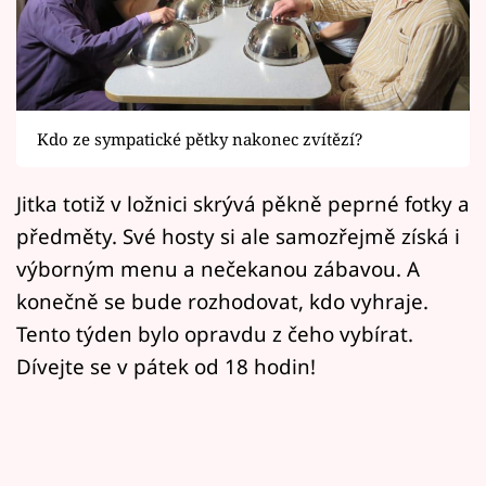
Horoskopy
Sledujte prima+
Filmový festival Karlovy Vary
Kdo ze sympatické pětky nakonec zvítězí?
Pořady
Jitka totiž v ložnici skrývá pěkně peprné fotky a
Mámy sobě
předměty. Své hosty si ale samozřejmě získá i
výborným menu a nečekanou zábavou. A
Přihlášení
konečně se bude rozhodovat, kdo vyhraje.
Tento týden bylo opravdu z čeho vybírat.
Dívejte se v pátek od 18 hodin!
Sledujte nás