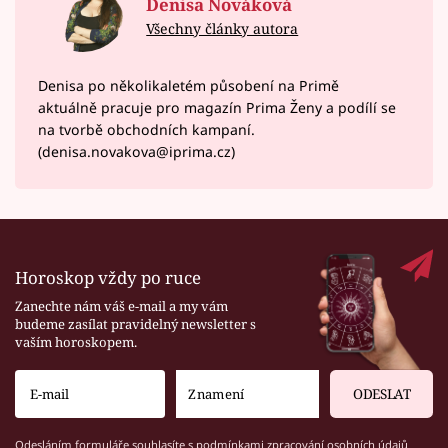
Denisa Nováková
Všechny články autora
Denisa po několikaletém působení na Primě
aktuálně pracuje pro magazín Prima Ženy a podílí se
na tvorbě obchodních kampaní.
(denisa.novakova@iprima.cz)
Horoskop vždy po ruce
Zanechte nám váš e-mail a my vám
budeme zasílat pravidelný newsletter s
vaším horoskopem.
ODESLAT
Odesláním formuláře souhlasíte s
podmínkami zpracování osobních údajů