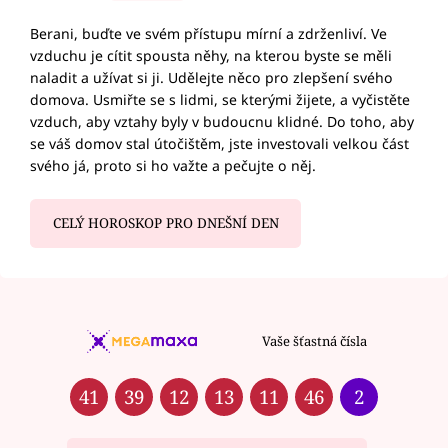
Berani, buďte ve svém přístupu mírní a zdrženliví. Ve
vzduchu je cítit spousta něhy, na kterou byste se měli
naladit a užívat si ji. Udělejte něco pro zlepšení svého
domova. Usmiřte se s lidmi, se kterými žijete, a vyčistěte
vzduch, aby vztahy byly v budoucnu klidné. Do toho, aby
se váš domov stal útočištěm, jste investovali velkou část
svého já, proto si ho važte a pečujte o něj.
CELÝ HOROSKOP PRO DNEŠNÍ DEN
Vaše šťastná čísla
41
39
12
13
11
46
2