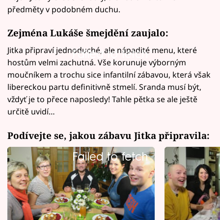
předměty v podobném duchu.
Zejména Lukáše šmejdění zaujalo:
Jitka připraví jednoduché, ale nápadité menu, které
Failed to fetch
hostům velmi zachutná. Vše korunuje výborným
moučníkem a trochu sice infantilní zábavou, která však
libereckou partu definitivně stmelí. Sranda musí být,
vždyť je to přece naposledy! Tahle pětka se ale ještě
určitě uvidí…
Podívejte se, jakou zábavu Jitka připravila:
Failed to fetch