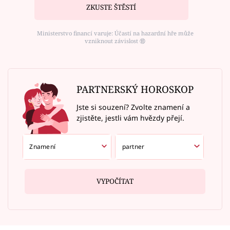
ZKUSTE ŠTĚSTÍ
Ministerstvo financí varuje: Účastí na hazardní hře může
vzniknout závislost ⑱
PARTNERSKÝ HOROSKOP
Jste si souzení? Zvolte znamení a
zjistěte, jestli vám hvězdy přejí.
VYPOČÍTAT