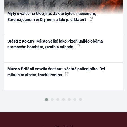
Mýty o válce na Ukrajině: Jak to bylo s nacismem,
Euromajdanem či Krymem a kdo je diktátor?
Štěstí z Kokury: Město velké jako Plzeň uniklo oběma
atomovým bombám, zasáhla náhoda
Muže v Británii srazilo šest aut, včetně policejního. Byl
milujícím otcem, truchlí rodina