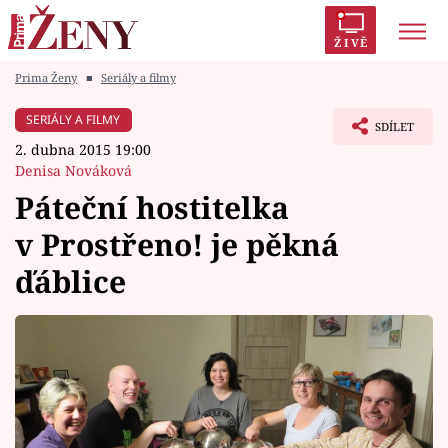
ŽIVĚ
Prima Ženy
■
Seriály a filmy
Trendy:
Polabí
Inspekce
Prostřeno!
AYTO?
SERIÁLY A FILMY
SDÍLET
Módní alarm
Zrádci
Proměny
2. dubna 2015 19:00
Denisa Nováková
Páteční hostitelka
v Prostřeno! je pěkná
Témata
ďáblice
Celebrity
Vztahy
Seriály