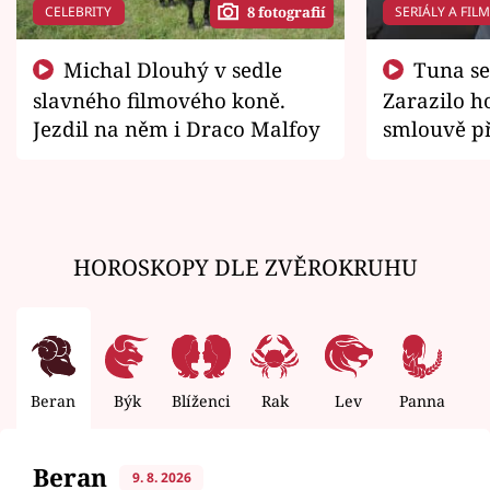
CELEBRITY
SERIÁLY A FIL
8 fotografií
Michal Dlouhý v sedle
Tuna se chtěl vrátit domů.
slavného filmového koně.
Zarazilo ho
Jezdil na něm i Draco Malfoy
smlouvě př
zemřít
HOROSKOPY DLE ZVĚROKRUHU
Beran
Býk
Blíženci
Rak
Lev
Panna
V
Beran
9. 8. 2026