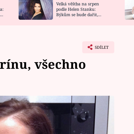
Velká věštba na srpen
NOVINKY
ZAHRADA
a:
podle Helen Stanku:
y
Býkům se bude dařit,
VIDEORECEPTY
DESIGN
Vodnáře čeká jízda
SDÍLET
rínu, všechno