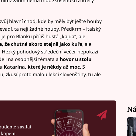
 nímž zatím nemá moc zkušeností a který
vůj hlavní chod, kde by měly být ještě houby
nevadí, ta nejí žádné houby. Předkrm – italský
je pro Blanku příliš hustá „kajda“, ale
 že chutná skoro stejně jako kuře
, ale
y. Hezký pohodový středeční večer nepokazí
e i na osobnější témata a
hovor u stolu
u Katarína, které je někdy až moc
. S
zkusí proto malou lekci slovenštiny, tu ale
Ná
budeme zasílat
oskopem.