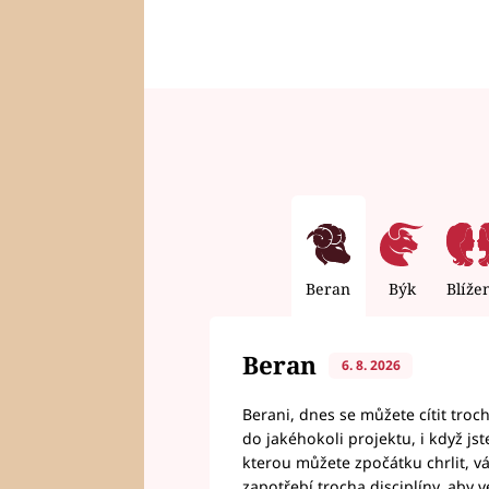
Beran
Býk
Blíže
Beran
6. 8. 2026
Berani, dnes se můžete cítit troc
do jakéhokoli projektu, i když js
kterou můžete zpočátku chrlit, 
zapotřebí trocha disciplíny, aby 