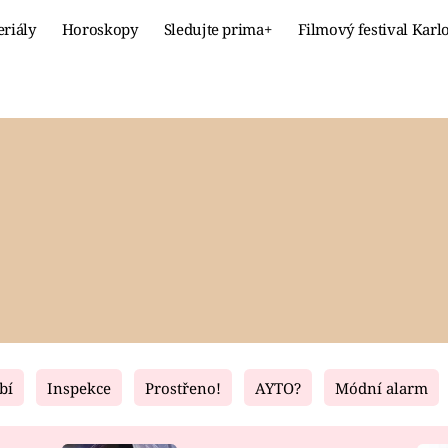
eriály
Horoskopy
Sledujte prima+
Filmový festival Karl
Celebrity
Recept
MÓDA A KRÁSA
HLAVNÍ JÍ
VZTAHY A SEX
SLADKÉ
PRIMA MAMINKA
ZDRAVÉ
bí
Inspekce
Prostřeno!
AYTO?
Módní alarm
Fresh
Living
RECEPTY
BYDLENÍ