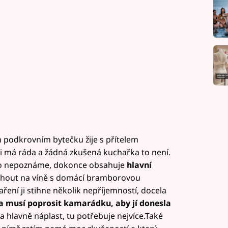
podkrovním bytečku žije s přítelem
ci má ráda a žádná zkušená kuchařka to není.
u to nepoznáme, dokonce obsahuje
hlavní
kohout na víně s domácí bramborovou
ení ji stihne několik nepříjemností, docela
a musí poprosit kamarádku, aby jí donesla
a hlavně náplast, tu potřebuje nejvíce.Také