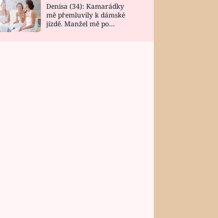
Denisa (34): Kamarádky
mě přemluvily k dámské
jízdě. Manžel mě po
návratu zaskočil