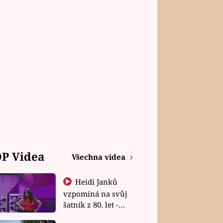
P Videa
Všechna videa
Heidi Janků
vzpomíná na svůj
šatník z 80. let -
Shopaholičky