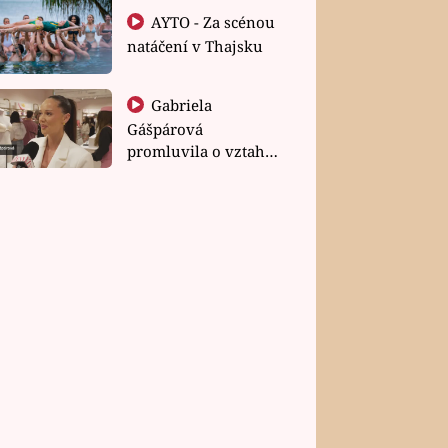
AYTO - Za scénou
natáčení v Thajsku
Gabriela
Gášpárová
promluvila o vztahu
a zakládání rodiny