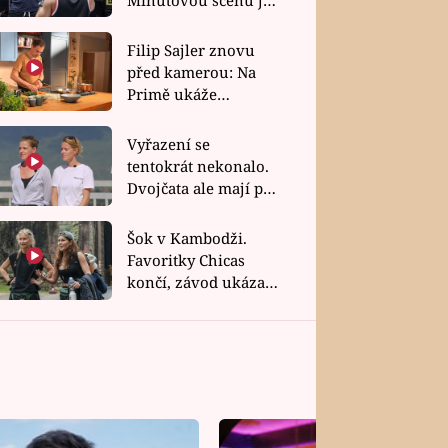
bez dubla
Filip Sajler znovu
před kamerou: Na
Primě ukáže
poctivou kuchyni i
rychlé recepty
Vyřazení se
tentokrát nekonalo.
Dvojčata ale mají po
uzavření třetí etapy
závodu nůž na krku
Šok v Kambodži.
Favoritky Chicas
končí, závod ukázal
svou nejtvrdší tvář