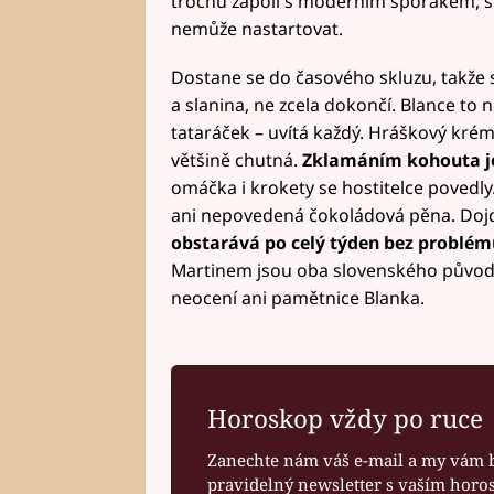
trochu zápolí s moderním sporákem, s
nemůže nastartovat.
Dostane se do časového skluzu, takže s
a slanina, ne zcela dokončí. Blance to 
tataráček – uvítá každý. Hráškový krém 
většině chutná.
Zklamáním kohouta je,
omáčka i krokety se hostitelce povedl
ani nepovedená čokoládová pěna. Dojd
obstarává po celý týden bez problém
Martinem jsou oba slovenského původu, 
neocení ani pamětnice Blanka.
Horoskop vždy po ruce
Zanechte nám váš e-mail a my vám 
pravidelný newsletter s vaším hor