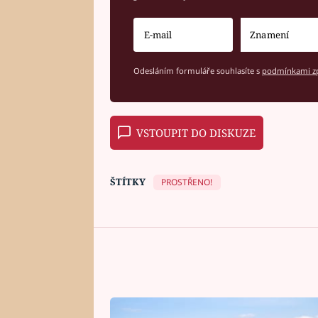
Odesláním formuláře souhlasíte s
podmínkami zp
VSTOUPIT DO DISKUZE
ŠTÍTKY
PROSTŘENO!