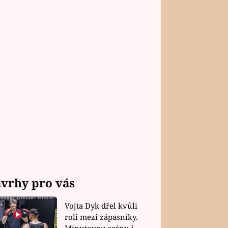
vrhy pro vás
Vojta Dyk dřel kvůli
roli mezi zápasníky.
Minutovou scénu jel