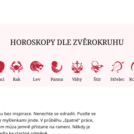
HOROSKOPY DLE ZVĚROKRUHU
nci
Rak
Lev
Panna
Váhy
Štír
Střelec
K
hu bez inspirace. Nenechte se odradit. Pusťte se
te myšlenkami jinde. V průběhu „špatné“ práce,
vám múza jemně přistane na rameni. Někdy je
vedla ke slastné odměně.