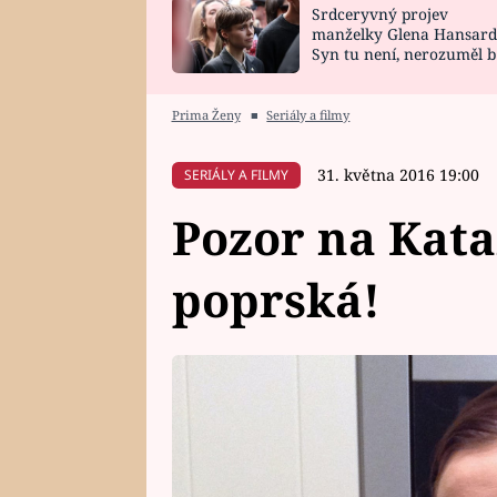
Srdceryvný projev
SNÁŘ
CELEBRITY
manželky Glena Hansard
Syn tu není, nerozuměl b
HOROSKOP NA
VAŘENÍ
tomu, vysvětlila
ROK 2023
Prima Ženy
■
Seriály a filmy
31. května 2016 19:00
SERIÁLY A FILMY
Pozor na Kata
poprská!