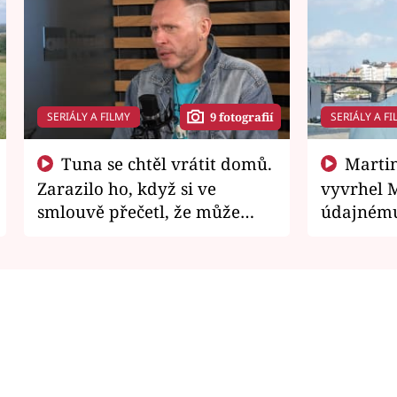
SERIÁLY A FILMY
SERIÁLY A FI
9 fotografií
Tuna se chtěl vrátit domů.
Martin Písařík jako
Zarazilo ho, když si ve
vyvrhel 
smlouvě přečetl, že může
údajnému
zemřít
je v nemil