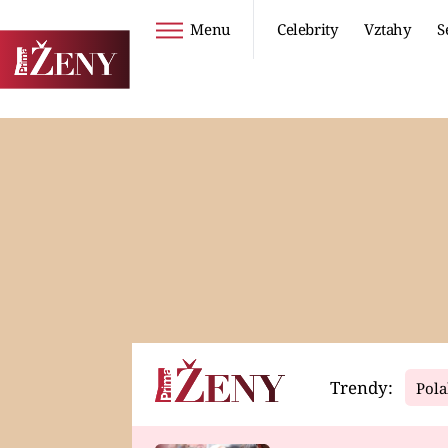
Menu
Celebrity
Vztahy
S
Seriály
Životní styl
ZOO
DIETY A HUBNUTÍ
PROSTŘENO!
CESTOVÁNÍ A
DOVOLENÁ
DUCH
ZDRAVÍ
Trendy:
Pola
Horoskopy
Video
ASTROČLÁNKY
SERIÁLY