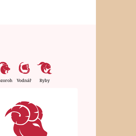
ozoroh
Vodnář
Ryby