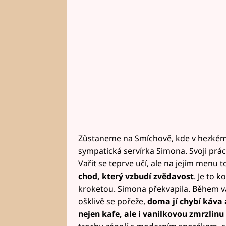
Zůstaneme na Smíchově, kde v hezkém 
sympatická servírka Simona. Svoji prá
Vařit se teprve učí, ale na jejím men
chod, který vzbudí zvědavost
. Je to 
kroketou. Simona překvapila. Během vař
ošklivě se pořeže,
doma jí chybí káva 
nejen kafe, ale i vanilkovou zmrzlinu