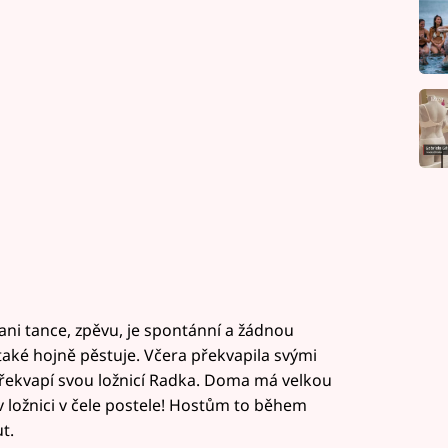
ani tance, zpěvu, je spontánní a žádnou
i také hojně pěstuje. Včera překvapila svými
překvapí svou ložnicí Radka. Doma má velkou
 ložnici v čele postele! Hostům to během
t.