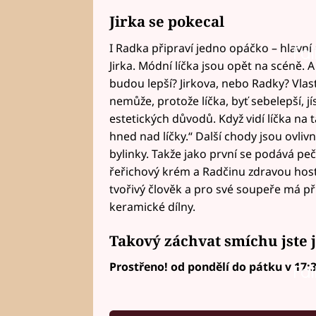
Jirka se pokecal
I Radka připraví jedno opáčko – hlavní
Fai
Jirka. Módní líčka jsou opět na scéně. 
budou lepší? Jirkova, nebo Radky? Vlas
nemůže, protože líčka, byť sebelepší, jís
estetických důvodů. Když vidí líčka na ta
hned nad líčky.“ Další chody jsou ovli
bylinky. Takže jako první se podává pe
řeřichový krém a Radčinu zdravou hosti
tvořivý člověk a pro své soupeře má př
keramické dílny.
Takový záchvat smíchu jste j
Prostřeno! od pondělí do pátku v 17:
Fai