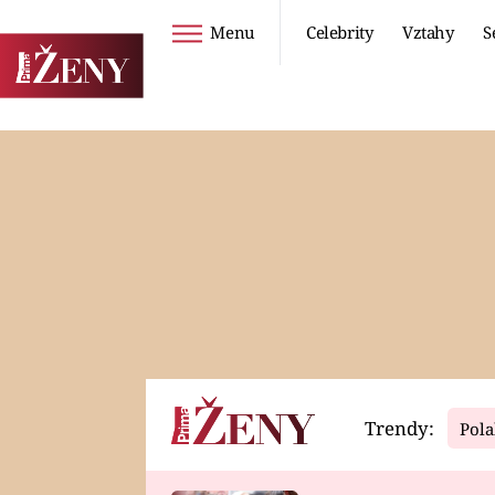
Menu
Celebrity
Vztahy
S
Seriály
Životní styl
ZOO
DIETY A HUBNUTÍ
PROSTŘENO!
CESTOVÁNÍ A
DOVOLENÁ
DUCH
ZDRAVÍ
Trendy:
Pola
Horoskopy
Video
ASTROČLÁNKY
SERIÁLY