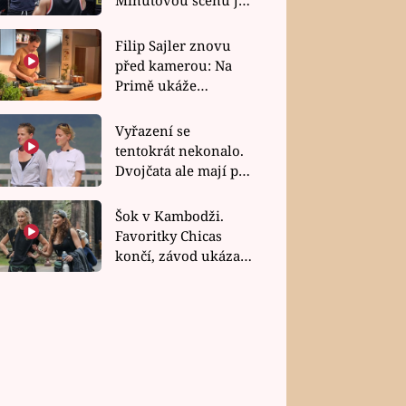
bez dubla
Filip Sajler znovu
před kamerou: Na
Primě ukáže
poctivou kuchyni i
rychlé recepty
Vyřazení se
tentokrát nekonalo.
Dvojčata ale mají po
uzavření třetí etapy
závodu nůž na krku
Šok v Kambodži.
Favoritky Chicas
končí, závod ukázal
svou nejtvrdší tvář