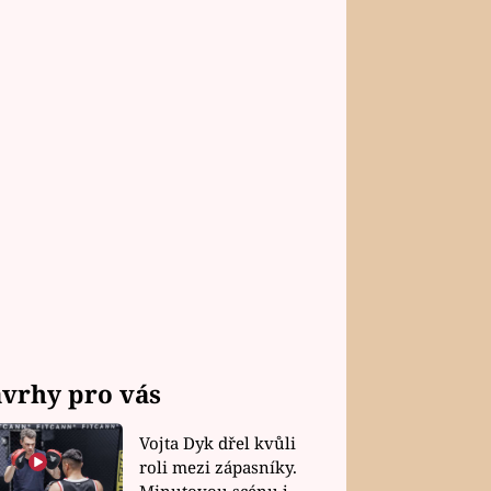
vrhy pro vás
Vojta Dyk dřel kvůli
roli mezi zápasníky.
Minutovou scénu jel