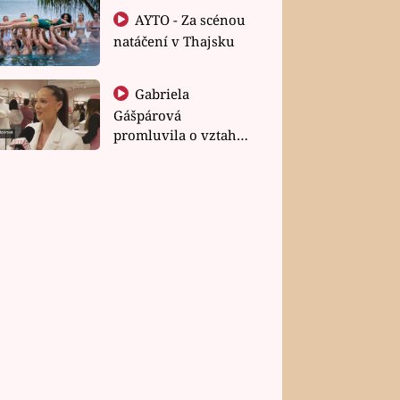
AYTO - Za scénou
natáčení v Thajsku
Gabriela
Gášpárová
promluvila o vztahu
a zakládání rodiny