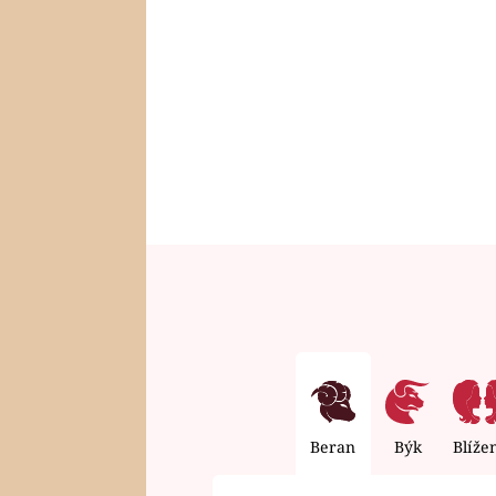
Beran
Býk
Blíže