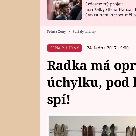
Srdceryvný projev
SNÁŘ
CELEBRITY
manželky Glena Hansard
Syn tu není, nerozuměl b
HOROSKOP NA
VAŘENÍ
tomu, vysvětlila
ROK 2023
Prima Ženy
■
Seriály a filmy
24. ledna 2017 19:00
SERIÁLY A FILMY
Radka má opr
úchylku, pod 
spí!