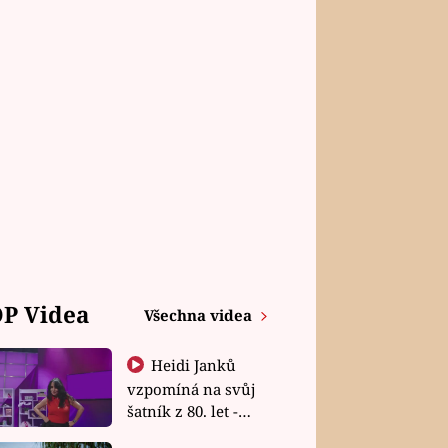
P Videa
Všechna videa
Heidi Janků
vzpomíná na svůj
šatník z 80. let -
Shopaholičky