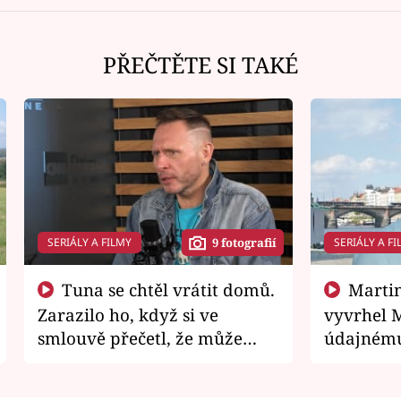
PŘEČTĚTE SI TAKÉ
SERIÁLY A FILMY
SERIÁLY A FI
9 fotografií
Tuna se chtěl vrátit domů.
Martin Písařík jako
Zarazilo ho, když si ve
vyvrhel 
smlouvě přečetl, že může
údajnému
zemřít
je v nemil