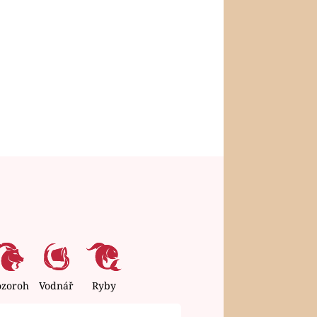
ozoroh
Vodnář
Ryby