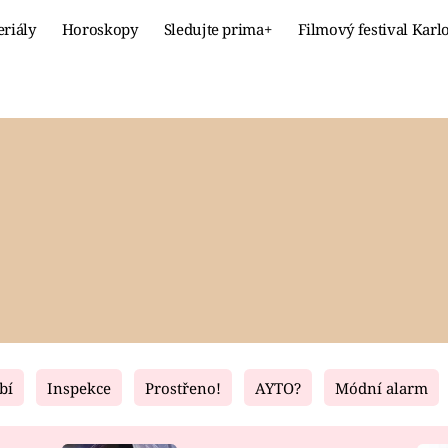
eriály
Horoskopy
Sledujte prima+
Filmový festival Karl
Celebrity
Recept
MÓDA A KRÁSA
HLAVNÍ JÍ
VZTAHY A SEX
SLADKÉ
PRIMA MAMINKA
ZDRAVÉ
bí
Inspekce
Prostřeno!
AYTO?
Módní alarm
Fresh
Living
RECEPTY
BYDLENÍ