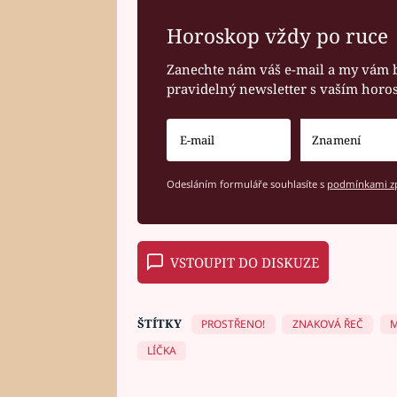
Horoskop vždy po ruce
Zanechte nám váš e-mail a my vám 
pravidelný newsletter s vaším hor
Odesláním formuláře souhlasíte s
podmínkami zp
VSTOUPIT DO DISKUZE
ŠTÍTKY
PROSTŘENO!
ZNAKOVÁ ŘEČ
M
LÍČKA