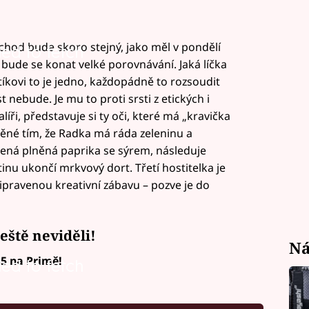
 chod bude skoro stejný, jako měl v pondělí
led to fetch
A bude se konat velké porovnávání. Jaká líčka
tíkovi to je jedno, každopádně to rozsoudit
t nebude. Je mu to proti srsti z etických i
líři, představuje si ty oči, které má „kravička
vněné tím, že Radka má ráda zeleninu a
čená plněná paprika se sýrem, následuje
nu ukončí mrkvový dort. Třetí hostitelka je
ipravenou kreativní zábavu – pozve je do
eště neviděli!
Ná
35 na Primě!
led to fetch