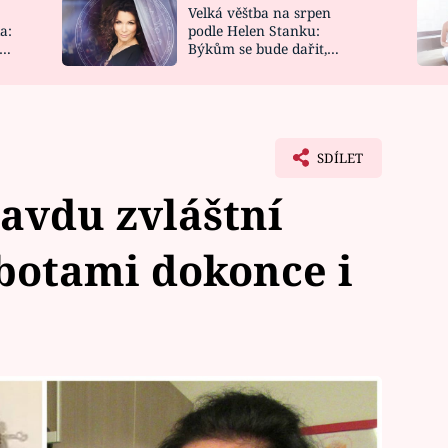
Velká věštba na srpen
NOVINKY
ZAHRADA
a:
podle Helen Stanku:
y
Býkům se bude dařit,
VIDEORECEPTY
DESIGN
Vodnáře čeká jízda
SDÍLET
avdu zvláštní
botami dokonce i