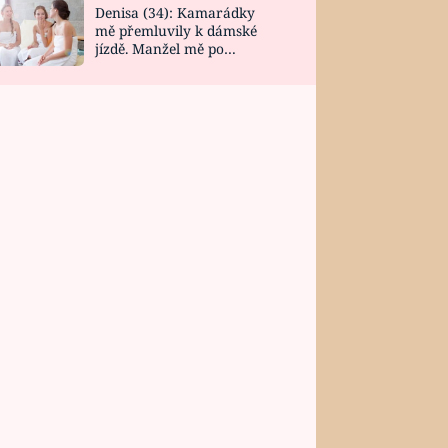
Denisa (34): Kamarádky
mě přemluvily k dámské
jízdě. Manžel mě po
návratu zaskočil