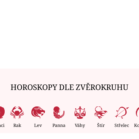
HOROSKOPY DLE ZVĚROKRUHU
nci
Rak
Lev
Panna
Váhy
Štír
Střelec
K