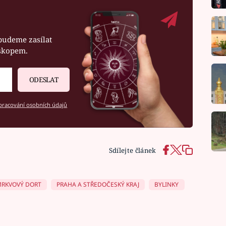
budeme zasílat
oskopem.
ODESLAT
racování osobních údajů
Sdílejte článek
RKVOVÝ DORT
PRAHA A STŘEDOČESKÝ KRAJ
BYLINKY