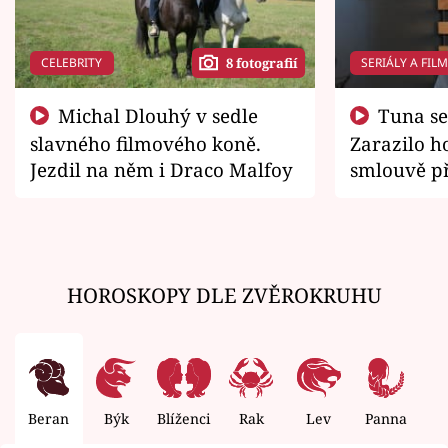
CELEBRITY
SERIÁLY A FIL
8 fotografií
Michal Dlouhý v sedle
Tuna se chtěl vrátit domů.
slavného filmového koně.
Zarazilo ho
Jezdil na něm i Draco Malfoy
smlouvě př
zemřít
HOROSKOPY DLE ZVĚROKRUHU
Beran
Býk
Blíženci
Rak
Lev
Panna
V