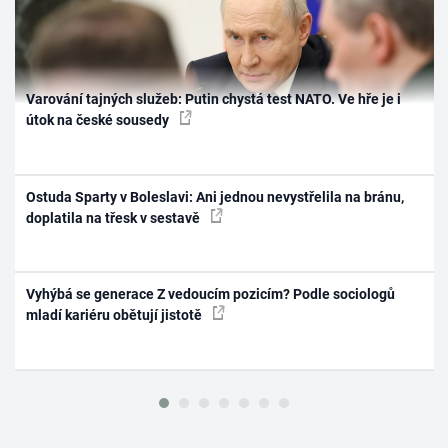
Varování tajných služeb: Putin chystá test NATO. Ve hře je i
útok na české sousedy
Ostuda Sparty v Boleslavi: Ani jednou nevystřelila na bránu,
doplatila na třesk v sestavě
Vyhýbá se generace Z vedoucím pozicím? Podle sociologů
mladí kariéru obětují jistotě