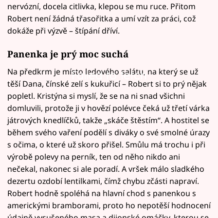
nervózní, docela citlivka, klepou se mu ruce. Přitom
Robert není žádná třasořitka a umí vzít za práci, což
dokáže při výzvě – štípání dříví.
Panenka je prý moc suchá
Na předkrm je místo ledového salátu, na který se už
Failed to fetch
těší Dana, čínské zelí s kukuřicí – Robert si to prý nějak
popletl. Kristýna si myslí, že se na ni snad všichni
domluvili, protože ji v hovězí polévce čeká už třetí várka
játrových knedlíčků, takže „skáče štěstím“. A hostitel se
během svého vaření podělí s diváky o své smolné úrazy
s očima, o které už skoro přišel. Smůlu má trochu i při
výrobě polevy na perník, ten od něho nikdo ani
nečekal, nakonec si ale poradí. A vršek málo sladkého
dezertu ozdobí lentilkami, čímž chybu zčásti napraví.
Robert hodně spoléhá na hlavní chod s panenkou s
americkými bramborami, proto ho nepotěší hodnocení
údajně vysušeného masa a dijonské omáčky, kterou se