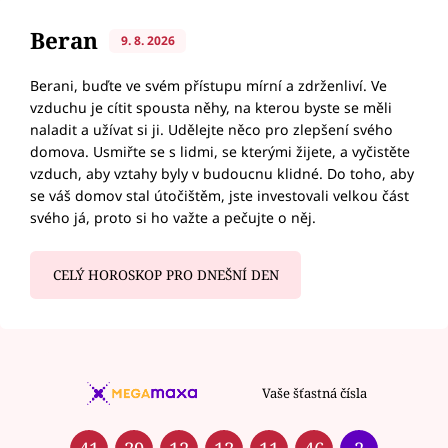
Beran
9. 8. 2026
Berani, buďte ve svém přístupu mírní a zdrženliví. Ve
vzduchu je cítit spousta něhy, na kterou byste se měli
naladit a užívat si ji. Udělejte něco pro zlepšení svého
domova. Usmiřte se s lidmi, se kterými žijete, a vyčistěte
vzduch, aby vztahy byly v budoucnu klidné. Do toho, aby
se váš domov stal útočištěm, jste investovali velkou část
svého já, proto si ho važte a pečujte o něj.
CELÝ HOROSKOP PRO DNEŠNÍ DEN
Vaše šťastná čísla