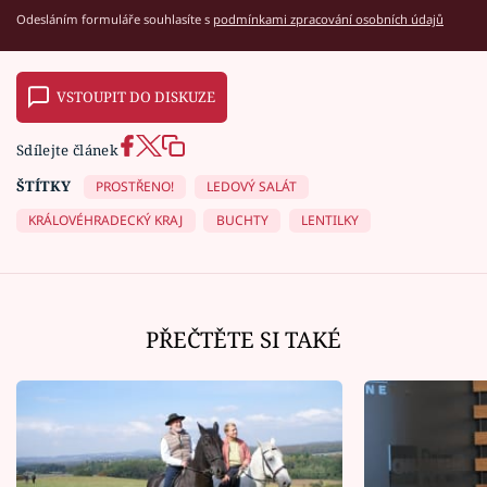
Odesláním formuláře souhlasíte s
podmínkami zpracování osobních údajů
VSTOUPIT DO DISKUZE
Sdílejte článek
ŠTÍTKY
PROSTŘENO!
LEDOVÝ SALÁT
KRÁLOVÉHRADECKÝ KRAJ
BUCHTY
LENTILKY
PŘEČTĚTE SI TAKÉ