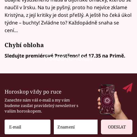
naučil v Irsku. Na tu je pyšný, proto ho nejvíce zklame
Kristýna, z její kritiky je dost přešlý. A ještě ho čeká úkol
týdne – buchty! Zvládne to? Každopádně snaha se
cení…
Chybí obloha
Sledujte premiérové Prostřeno! od 17.35 na Primě.
Failed to fetch
Horoskop vždy po ruce
Zanechte nám váš e-mail a my vám
budeme zasílat pravidelný newsletter s
vaším horoskopem.
ODESLAT