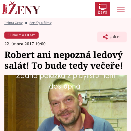
ŽIVĚ
Prima Ženy
■
Seriály a filmy
Trendy:
Polabí
Inspekce
Prostřeno!
AYTO?
SERIÁLY A FILMY
SDÍLET
Módní alarm
Zrádci
Proměny
22. února 2017 19:00
Robert ani nepozná ledový
salát! To bude tedy večeře!
Témata
Žádná položka z playlistu není
Zedník, řezník a tesař Robert (37) má
dostupná.
Celebrity
obrovskou motivaci, výhrou by rád potěšit
svou velkou rodinu.
Vztahy
Seriály