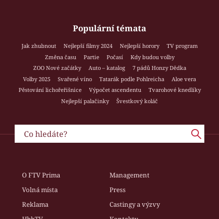
Populární témata
Jak zhubnout
Nejlepší filmy 2024
Nejlepší horory
TV program
Změna času
Partie
Počasí
Kdy budou volby
ZOO Nové začátky
Auto – katalog
7 pádů Honzy Dědka
Volby 2025
Svařené víno
Tatarák podle Pohlreicha
Aloe vera
Pěstování lichořeřišnice
Výpočet ascendentu
Tvarohové knedlíky
Nejlepší palačinky
Švestkový koláč
O FTV Prima
Management
Volná místa
Press
Reklama
Castingy a výzvy