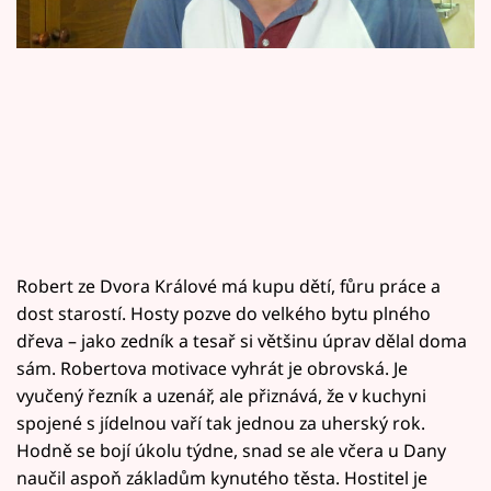
Horoskopy
Sledujte prima+
Filmový festival Karlovy Vary
Pořady
Mámy sobě
Přihlášení
Robert ze Dvora Králové má kupu dětí, fůru práce a
dost starostí. Hosty pozve do velkého bytu plného
dřeva – jako zedník a tesař si většinu úprav dělal doma
sám. Robertova motivace vyhrát je obrovská. Je
Sledujte nás
vyučený řezník a uzenář, ale přiznává, že v kuchyni
spojené s jídelnou vaří tak jednou za uherský rok.
Hodně se bojí úkolu týdne, snad se ale včera u Dany
naučil aspoň základům kynutého těsta. Hostitel je