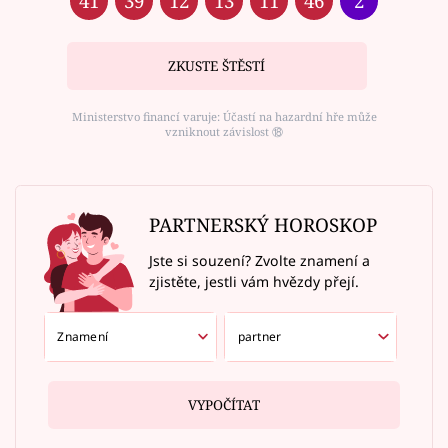
41
39
12
13
11
46
2
ZKUSTE ŠTĚSTÍ
Ministerstvo financí varuje: Účastí na hazardní hře může
vzniknout závislost ⑱
PARTNERSKÝ HOROSKOP
Jste si souzení? Zvolte znamení a
zjistěte, jestli vám hvězdy přejí.
VYPOČÍTAT