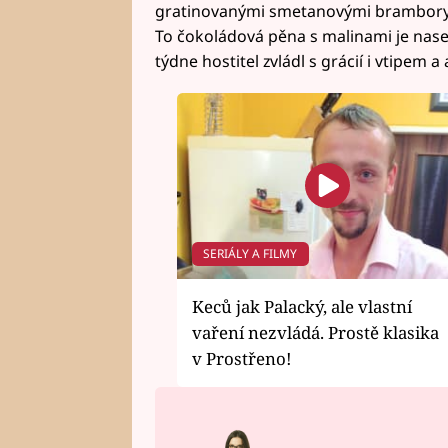
gratinovanými smetanovými brambory. V
To čokoládová pěna s malinami je naser
týdne hostitel zvládl s grácií i vtipem 
SERIÁLY A FILMY
Keců jak Palacký, ale vlastní
vaření nezvládá. Prostě klasika
v Prostřeno!