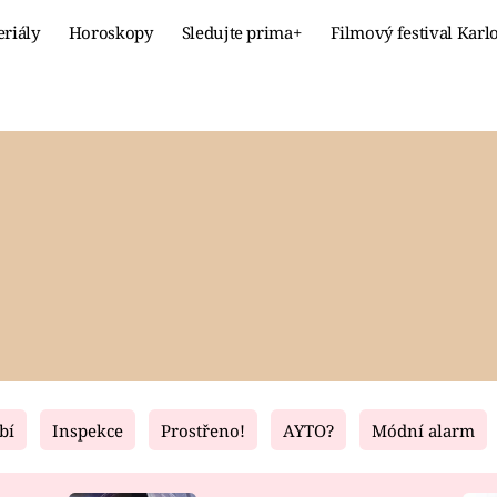
eriály
Horoskopy
Sledujte prima+
Filmový festival Karl
Celebrity
Recept
MÓDA A KRÁSA
HLAVNÍ JÍ
VZTAHY A SEX
SLADKÉ
PRIMA MAMINKA
ZDRAVÉ
bí
Inspekce
Prostřeno!
AYTO?
Módní alarm
Fresh
Living
RECEPTY
BYDLENÍ