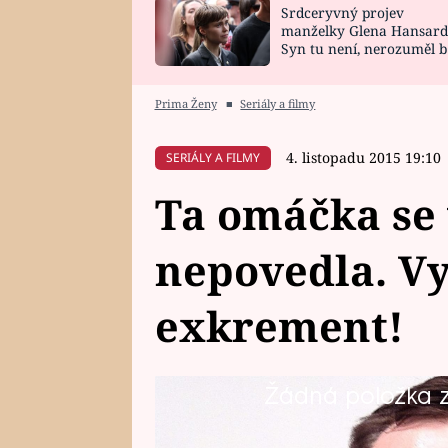
Srdceryvný projev
SNÁŘ
CELEBRITY
manželky Glena Hansard
Syn tu není, nerozuměl b
HOROSKOP NA
VAŘENÍ
tomu, vysvětlila
ROK 2023
Prima Ženy
■
Seriály a filmy
4. listopadu 2015 19:10
SERIÁLY A FILMY
Ta omáčka se 
nepovedla. Vy
exkrement!
Žádná položka z 
Slovák Michal (28) je kliďas, kt
světovou kuchyni. Sklidí úspěch