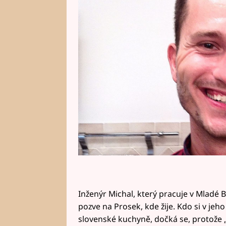
To se dozvíte ve čtvrtečním Pros
Inženýr Michal, který pracuje v Mladé B
pozve na Prosek, kde žije. Kdo si v je
slovenské kuchyně, dočká se, protože 