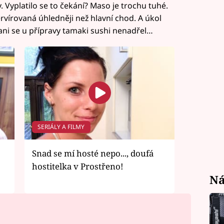
yplatilo se to čekání? Maso je trochu tuhé.
vírovaná úhledněji než hlavní chod. A úkol
a ani se u přípravy tamaki sushi nenadřel…
SERIÁLY A FILMY
Snad se mí hosté nepo..., doufá
hostitelka v Prostřeno!
Ná