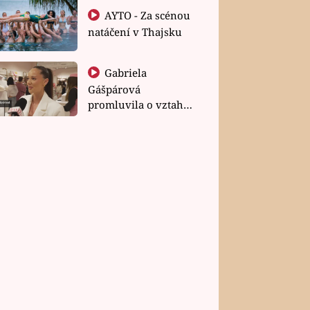
AYTO - Za scénou
natáčení v Thajsku
Gabriela
Gášpárová
promluvila o vztahu
a zakládání rodiny