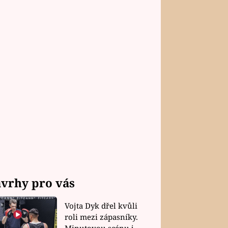
vrhy pro vás
Vojta Dyk dřel kvůli
roli mezi zápasníky.
Minutovou scénu jel