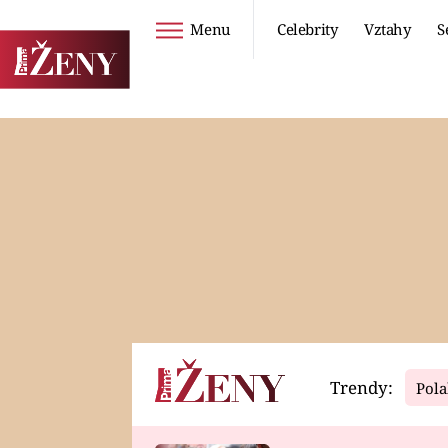
Menu
Celebrity
Vztahy
S
Seriály
Životní styl
ZOO
DIETY A HUBNUTÍ
PROSTŘENO!
CESTOVÁNÍ A
DOVOLENÁ
DUCH
ZDRAVÍ
Trendy:
Pola
Horoskopy
Video
ASTROČLÁNKY
SERIÁLY