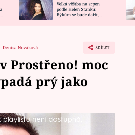
Velká věštba na srpen
NOVINKY
ZAHRADA
a:
podle Helen Stanku:
y
Býkům se bude dařit,
VIDEORECEPTY
DESIGN
Vodnáře čeká jízda
Denisa Nováková
SDÍLET
v Prostřeno! moc
padá prý jako
playlistu není dostupná.
erý zkombinuje slovenskou a moderní
, nebo u něj hostům chutnat nebude?