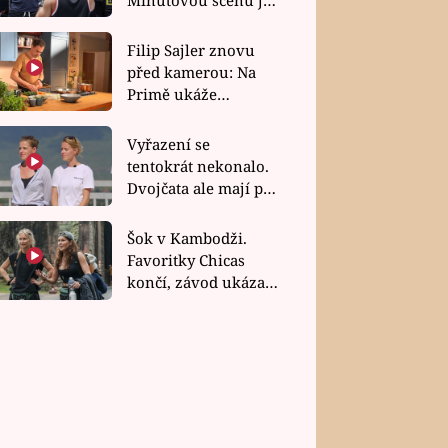
bez dubla
Filip Sajler znovu
před kamerou: Na
Primě ukáže
poctivou kuchyni i
rychlé recepty
Vyřazení se
tentokrát nekonalo.
Dvojčata ale mají po
uzavření třetí etapy
závodu nůž na krku
Šok v Kambodži.
Favoritky Chicas
končí, závod ukázal
svou nejtvrdší tvář