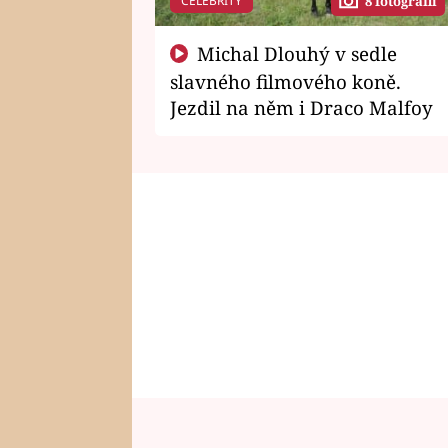
CELEBRITY
8 fotografií
Michal Dlouhý v sedle
slavného filmového koně.
Jezdil na něm i Draco Malfoy