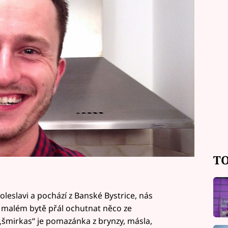
třeno! v 17.50 na Primě.
TO
oleslavi a pochází z Banské Bystrice, nás
ho malém bytě přál ochutnat něco ze
„šmirkas“ je pomazánka z brynzy, másla,