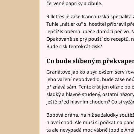
červené papriky a cibule.
Rillettes je zase francouzská specialit
Tuhle „nátierku“ si hostitel připravil 
lepší? K oběma upeče domácí pečivo. Mic
Opakovaně se prý pouští do receptů, n
Bude risk tentokrát zisk?
Co bude slíbeným překvapen
Granátové jablko a sýr, ovšem servírova
Fai
jeho vaření nepodvedlo, bude zase neúm
přiznává sám. Tentokrát jen olízne polé
sladký a hlavně studený, ostatní názor
ještě před hlavním chodem? Co si vy
Bobová dráha, na níž se žaludky soutěž
hlavní chod. Ale musí si počkat na p
ta ale nevypadá moc vábně (podle Ane