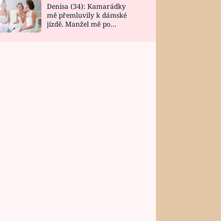
Denisa (34): Kamarádky
mě přemluvily k dámské
jízdě. Manžel mě po
návratu zaskočil