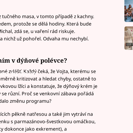
a z tučného masa, v tomto případě z kachny.
předem, protože se dělá hodiny. Která bude
hal, zdá se, u vaření rád riskuje.
a nichž už pohořel. Odvaha mu nechybí.
ím v dýňové polévce?
né zvlášť. Každý čeká, že Vojta, kterému se
led to fetch
ěrně kritizovat a hledat chyby, ostatně to
vkovou lžíci a konstatuje, že dýňový krém je
y se různí. Proč se venkovní zábava pořádá
žádalo změnu programu?
ících pěkně natřesou a také jim vytráví na
anenku s parmazánovo-švestkovou omáčkou,
ty dokonce jako exkrement), a