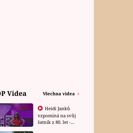
P Videa
Všechna videa
Heidi Janků
vzpomíná na svůj
šatník z 80. let -
Shopaholičky