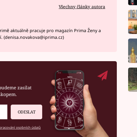
Všechny články autora
rimě aktuálně pracuje pro magazín Prima Ženy a
í. (denisa.novakova@iprima.cz)
budeme zasílat
oskopem.
ODESLAT
racování osobních údajů