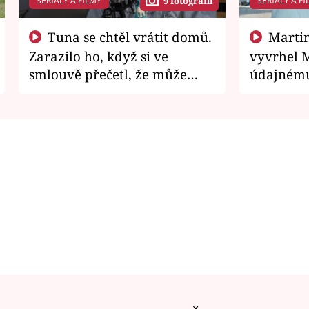
SERIÁLY A FILMY
SERIÁLY A FI
9 fotografií
Tuna se chtěl vrátit domů.
Martin Písařík jako
Zarazilo ho, když si ve
vyvrhel 
smlouvě přečetl, že může
údajnému
zemřít
je v nemil