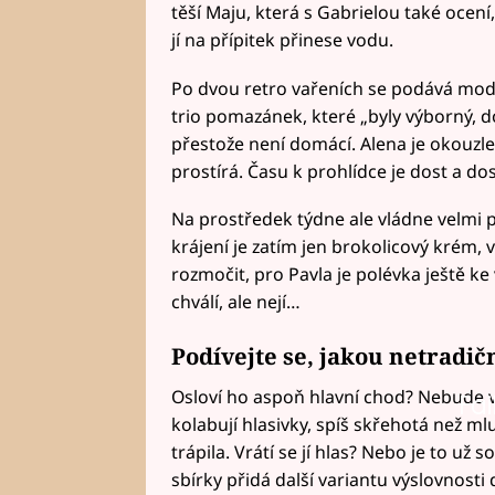
těší Maju, která s Gabrielou také ocení,
jí na přípitek přinese vodu.
Po dvou retro vařeních se podává mode
trio pomazánek, které „byly výborný, d
přestože není domácí. Alena je okouzl
prostírá. Času k prohlídce je dost a do
Na prostředek týdne ale vládne velmi 
krájení je zatím jen brokolicový krém, v
rozmočit, pro Pavla je polévka ještě 
chválí, ale nejí…
Podívejte se, jakou netradič
Osloví ho aspoň hlavní chod? Nebude v
Fai
kolabují hlasivky, spíš skřehotá než mluv
trápila. Vrátí se jí hlas? Nebo je to už
sbírky přidá další variantu výslovnos