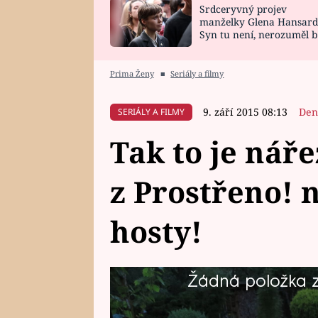
Srdceryvný projev
SNÁŘ
CELEBRITY
manželky Glena Hansard
Syn tu není, nerozuměl b
HOROSKOP NA
VAŘENÍ
tomu, vysvětlila
ROK 2023
Prima Ženy
■
Seriály a filmy
9. září 2015 08:13
Den
SERIÁLY A FILMY
Tak to je náře
z Prostřeno! 
hosty!
Žádná položka z 
Není to ovšem, tak že by snad J
nezdvořilá. Jenom ji tak trochu op