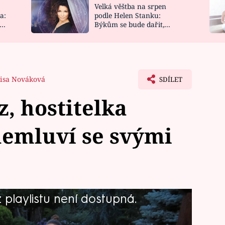
Velká věštba na srpen
NOVINKY
ZAHRADA
a:
podle Helen Stanku:
y
Býkům se bude dařit,
VIDEORECEPTY
DESIGN
Vodnáře čeká jízda
isa Nováková
SDÍLET
z, hostitelka
nemluví se svými
playlistu není dostupná.
ohana (20) chtěla být ke svým hostům
ustil hlas... Dívejte se od 17.50 hodin