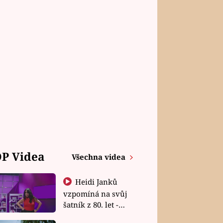
P Videa
Všechna videa
Heidi Janků
vzpomíná na svůj
šatník z 80. let -
Shopaholičky