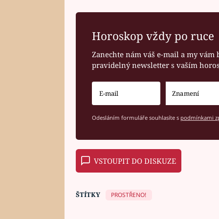
Horoskop vždy po ruce
Zanechte nám váš e-mail a my vám 
pravidelný newsletter s vaším hor
Odesláním formuláře souhlasíte s
podmínkami zp
VSTOUPIT DO DISKUZE
ŠTÍTKY
PROSTŘENO!