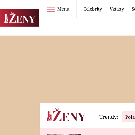
Menu
Celebrity
Vztahy
S
Seriály
Životní styl
ZOO
DIETY A HUBNUTÍ
PROSTŘENO!
CESTOVÁNÍ A
DOVOLENÁ
DUCH
ZDRAVÍ
Trendy:
Pola
Horoskopy
Video
ASTROČLÁNKY
SERIÁLY