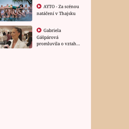
AYTO - Za scénou
natáčení v Thajsku
Gabriela
Gášpárová
promluvila o vztahu
a zakládání rodiny