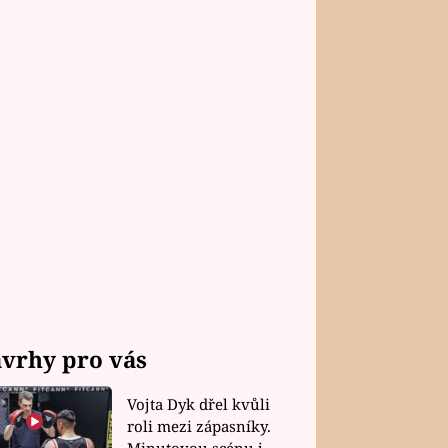
vrhy pro vás
Vojta Dyk dřel kvůli
roli mezi zápasníky.
Minutovou scénu jel