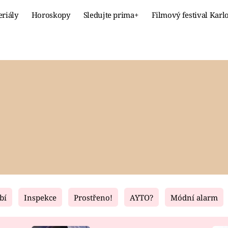
eriály
Horoskopy
Sledujte prima+
Filmový festival Karl
Celebrity
Recept
MÓDA A KRÁSA
HLAVNÍ JÍ
VZTAHY A SEX
SLADKÉ
PRIMA MAMINKA
ZDRAVÉ
bí
Inspekce
Prostřeno!
AYTO?
Módní alarm
Fresh
Living
RECEPTY
BYDLENÍ