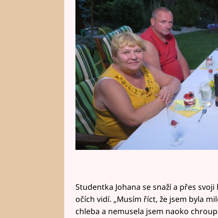
na Primě na Prostřeno!
Studentka Johana se snaží a přes svoji
očích vidí. „Musím říct, že jsem byla m
chleba a nemusela jsem naoko chroupat