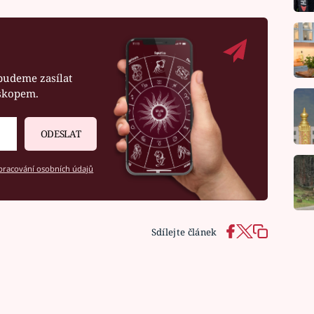
budeme zasílat
oskopem.
ODESLAT
racování osobních údajů
Sdílejte článek