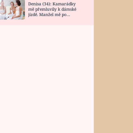
Denisa (34): Kamarádky
mě přemluvily k dámské
jízdě. Manžel mě po
návratu zaskočil