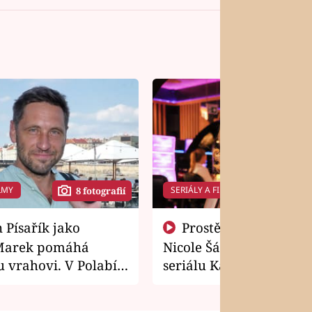
LMY
SERIÁLY A FILMY
8 fotografií
14 f
Prostě si o to řekla! Takhle
Marek pomáhá
Nicole Šáchová získala r
 vrahovi. V Polabí
seriálu Kamarádi
osti