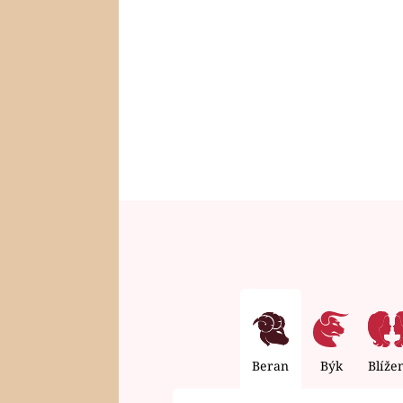
Beran
Býk
Blíže