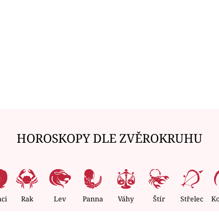
HOROSKOPY DLE ZVĚROKRUHU
nci
Rak
Lev
Panna
Váhy
Štír
Střelec
K