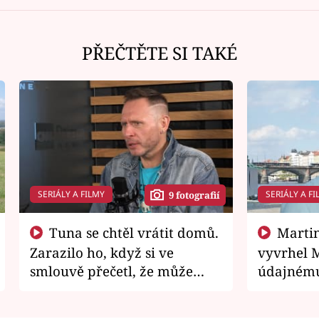
PŘEČTĚTE SI TAKÉ
SERIÁLY A FILMY
SERIÁLY A FI
9 fotografií
Tuna se chtěl vrátit domů.
Martin Písařík jako
Zarazilo ho, když si ve
vyvrhel 
smlouvě přečetl, že může
údajnému
zemřít
je v nemil