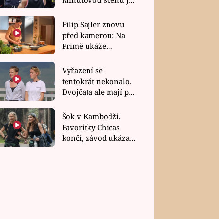
bez dubla
Filip Sajler znovu
před kamerou: Na
Primě ukáže
poctivou kuchyni i
rychlé recepty
Vyřazení se
tentokrát nekonalo.
Dvojčata ale mají po
uzavření třetí etapy
závodu nůž na krku
Šok v Kambodži.
Favoritky Chicas
končí, závod ukázal
svou nejtvrdší tvář