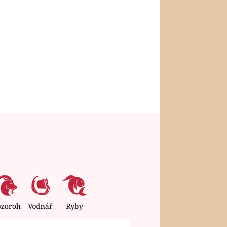
ozoroh
Vodnář
Ryby