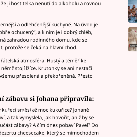
 že ji hostitelka nenutí do alkoholu a rovnou
rnější a odlehčenější kuchyně. Na úvod je
obře ochucený“, a k nim je i dobrý chléb,
ená zahradou rodinného domu, kde se i
st, protože se čeká na hlavní chod.
přátelská atmosféra. Hustý a téměř ke
 němž stojí lžíce. Krutonky se ani nestačí
ke všemu přesolená a překořeněná. Přesto
ní zábavu si Johana připravila:
 kuřecí směsi až moc kukuřice? Johaně
led to fetch
í, a tak vymyslela, jak hovořit, aniž by se
 součást zábavy? A čím dnes pobaví Pavel? Do
ti dezertu cheesecake, který se mimochodem