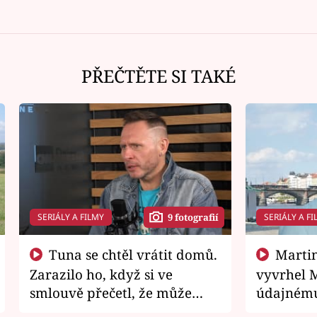
PŘEČTĚTE SI TAKÉ
SERIÁLY A FILMY
SERIÁLY A FI
9 fotografií
Tuna se chtěl vrátit domů.
Martin Písařík jako
Zarazilo ho, když si ve
vyvrhel 
smlouvě přečetl, že může
údajnému
zemřít
je v nemil