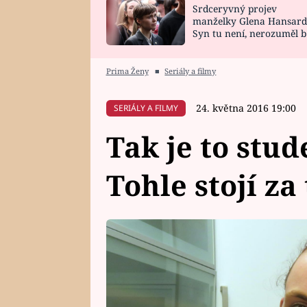
Srdceryvný projev
SNÁŘ
CELEBRITY
manželky Glena Hansard
Syn tu není, nerozuměl b
HOROSKOP NA
VAŘENÍ
tomu, vysvětlila
ROK 2023
Prima Ženy
■
Seriály a filmy
24. května 2016 19:00
SERIÁLY A FILMY
Tak je to stu
Tohle stojí za 