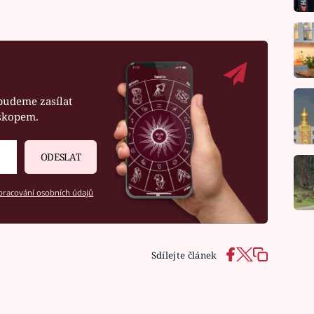
budeme zasílat
oskopem.
ODESLAT
racování osobních údajů
Sdílejte článek