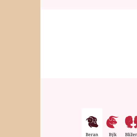
Beran
Býk
Blíže