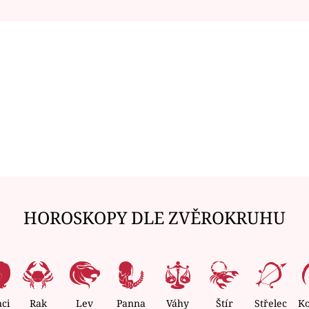
HOROSKOPY DLE ZVĚROKRUHU
nci
Rak
Lev
Panna
Váhy
Štír
Střelec
K