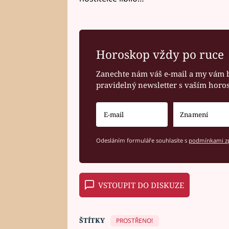
Horoskop vždy po ruce
Zanechte nám váš e-mail a my vám 
pravidelný newsletter s vaším hor
Odesláním formuláře souhlasíte s
podmínkami zp
VSTOUPIT DO DISKUZE
ŠTÍTKY
PROSTŘENO!