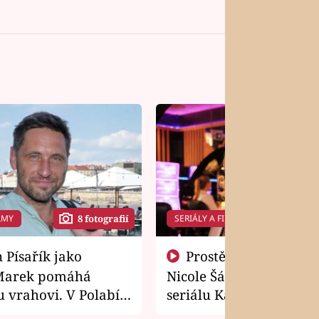
LMY
SERIÁLY A FILMY
8 fotografií
14 f
Prostě si o to řekla! Takhle
Marek pomáhá
Nicole Šáchová získala r
 vrahovi. V Polabí
seriálu Kamarádi
osti