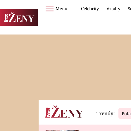
Menu
Celebrity
Vztahy
S
Seriály
Životní styl
ZOO
DIETY A HUBNUTÍ
PROSTŘENO!
CESTOVÁNÍ A
DOVOLENÁ
DUCH
ZDRAVÍ
Trendy:
Pola
Horoskopy
Video
ASTROČLÁNKY
SERIÁLY