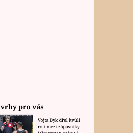
vrhy pro vás
Vojta Dyk dřel kvůli
roli mezi zápasníky.
Minutovou scénu jel