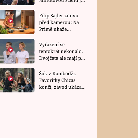
bez dubla
Filip Sajler znovu
před kamerou: Na
Primě ukáže
poctivou kuchyni i
rychlé recepty
Vyřazení se
tentokrát nekonalo.
Dvojčata ale mají po
uzavření třetí etapy
závodu nůž na krku
Šok v Kambodži.
Favoritky Chicas
končí, závod ukázal
svou nejtvrdší tvář