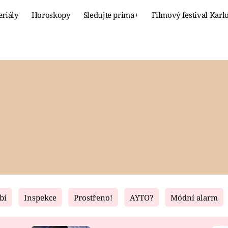
eriály
Horoskopy
Sledujte prima+
Filmový festival Karl
Celebrity
Recept
MÓDA A KRÁSA
HLAVNÍ JÍ
VZTAHY A SEX
SLADKÉ
PRIMA MAMINKA
ZDRAVÉ
bí
Inspekce
Prostřeno!
AYTO?
Módní alarm
Fresh
Living
RECEPTY
BYDLENÍ