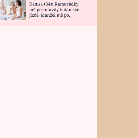
Denisa (34): Kamarádky
mě přemluvily k dámské
jízdě. Manžel mě po
návratu zaskočil