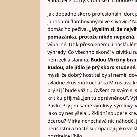
Ráda peče dorty, v tom se cítí hodně si
Jak dopadne skoro profesionální dort p
jahodami flambovanými ve slivovici? N
domácího pečiva.
„Myslím si, že nejv
pomazánka, protože nikdo nepozná, 
výborné. Už k přesolenému i nasládlém
výhrady. Co všechno skončí v závitku 
něm zelí a slanina.
Budou Mirčiny bram
Budou, ale jídlo je prý skoro studené.
myslí, že dobrý hostitel by si neměl dov
zvládne zkušená kuchařka Miroslava kri
prý si jí bude vážit… Ovšem za svým si st
kritiku přijímá „jen tu oprávněnou“. V
Pavlu. Prý jen samé výmluvy, výmluvy, 
jako by neslyšela… Zklidní soupeře krea
dcerou? Mirka nenechává nic náhodě, j
neúčastní a hosté si připadají jako ve šk
hostitelce líbilo…