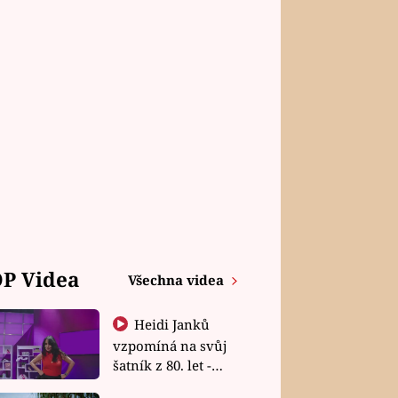
P Videa
Všechna videa
Heidi Janků
vzpomíná na svůj
šatník z 80. let -
Shopaholičky