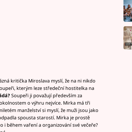
rázná kritička Miroslava myslí, že na ni nikdo
soupeři, kterým leze středeční hostitelka na
ládá?
Soupeři ji považují především za
 okolnostem o výhru nejvíce. Mirka má tři
iletém manželství si myslí, že muži jsou jako
 odpadla spousta starostí. Mirka je prostě
 i během vaření a organizování své večeře?