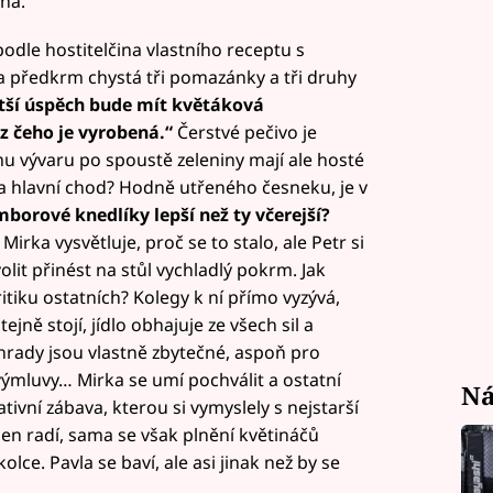
lná.
odle hostitelčina vlastního receptu s
a předkrm chystá tři pomazánky a tři druhy
ětší úspěch bude mít květáková
z čeho je vyrobená.“
Čerstvé pečivo je
u vývaru po spoustě zeleniny mají ale hosté
na hlavní chod? Hodně utřeného česneku, je v
borové knedlíky lepší než ty včerejší?
Mirka vysvětluje, proč se to stalo, ale Petr si
olit přinést na stůl vychladlý pokrm. Jak
tiku ostatních? Kolegy k ní přímo vyzývá,
ejně stojí, jídlo obhajuje ze všech sil a
ýhrady jsou vlastně zbytečné, aspoň pro
výmluvy… Mirka se umí pochválit a ostatní
Ná
tivní zábava, kterou si vymyslely s nejstarší
en radí, sama se však plnění květináčů
olce. Pavla se baví, ale asi jinak než by se