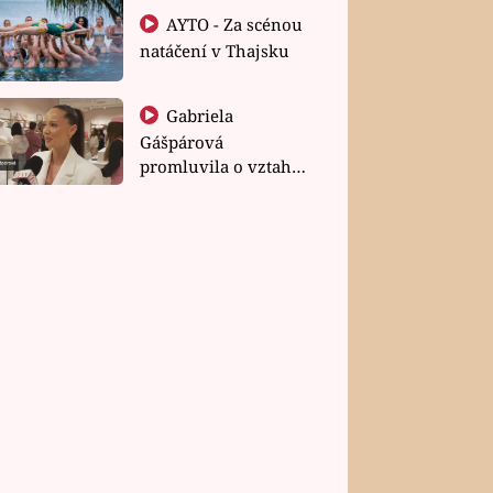
AYTO - Za scénou
natáčení v Thajsku
Gabriela
Gášpárová
promluvila o vztahu
a zakládání rodiny