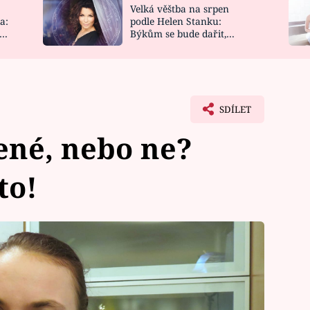
Velká věštba na srpen
NOVINKY
ZAHRADA
a:
podle Helen Stanku:
y
Býkům se bude dařit,
VIDEORECEPTY
DESIGN
Vodnáře čeká jízda
SDÍLET
dené, nebo ne?
to!