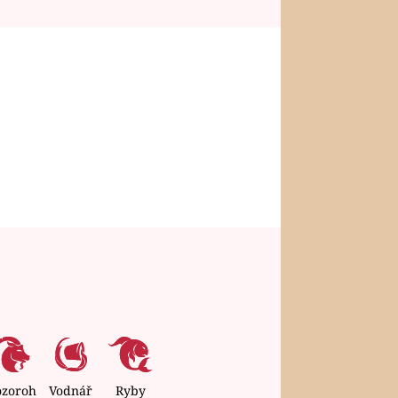
ozoroh
Vodnář
Ryby