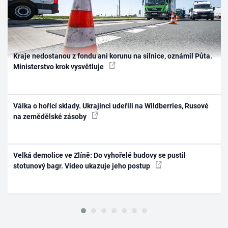
Kraje nedostanou z fondu ani korunu na silnice, oznámil Půta.
Ministerstvo krok vysvětluje
Válka o hořící sklady. Ukrajinci udeřili na Wildberries, Rusové
na zemědělské zásoby
Velká demolice ve Zlíně: Do vyhořelé budovy se pustil
stotunový bagr. Video ukazuje jeho postup