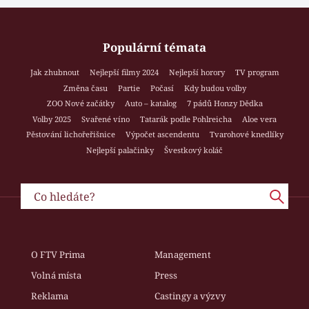
Populární témata
Jak zhubnout
Nejlepší filmy 2024
Nejlepší horory
TV program
Změna času
Partie
Počasí
Kdy budou volby
ZOO Nové začátky
Auto – katalog
7 pádů Honzy Dědka
Volby 2025
Svařené víno
Tatarák podle Pohlreicha
Aloe vera
Pěstování lichořeřišnice
Výpočet ascendentu
Tvarohové knedlíky
Nejlepší palačinky
Švestkový koláč
O FTV Prima
Management
Volná místa
Press
Reklama
Castingy a výzvy