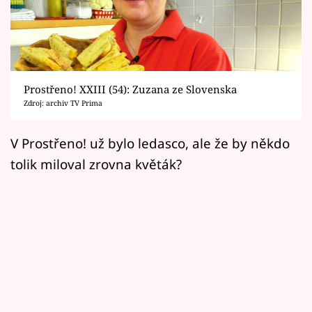
Horoskopy
Sledujte prima+
Filmový festival Karlovy Vary
Prostřeno! XXIII (54): Zuzana ze Slovenska
Pořady
Zdroj: archiv TV Prima
Mámy sobě
V Prostřeno! už bylo ledasco, ale že by někdo
tolik miloval zrovna květák?
Přihlášení
Sledujte nás