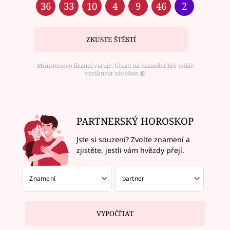
36
33
10
4
9
46
2
ZKUSTE ŠTĚSTÍ
Ministerstvo financí varuje: Účastí na hazardní hře může
vzniknout závislost ⑱
PARTNERSKÝ HOROSKOP
Jste si souzení? Zvolte znamení a
zjistěte, jestli vám hvězdy přejí.
VYPOČÍTAT