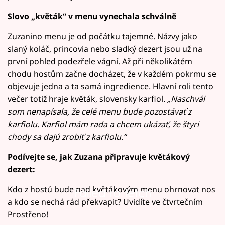
Slovo
„květák“
v menu vynechala schválně
Zuzanino menu je od počátku tajemné. Názvy jako
slaný koláč, princovia nebo sladký dezert jsou už na
první pohled podezřele vágní. Až při několikátém
chodu hostům začne docházet, že v každém pokrmu se
objevuje jedna a ta samá ingredience. Hlavní roli tento
večer totiž hraje květák, slovensky karfiol.
„Naschvál
som nenapísala, že celé menu bude pozostávať z
karfiolu. Karfiol mám rada a chcem ukázať, že štyri
chody sa dajú zrobiť z karfiolu.“
Podívejte se, jak Zuzana připravuje květákový
dezert:
Kdo z hostů bude nad květákovým menu ohrnovat nos
Failed to fetch
a kdo se nechá rád překvapit? Uvidíte ve čtvrtečním
Prostřeno!