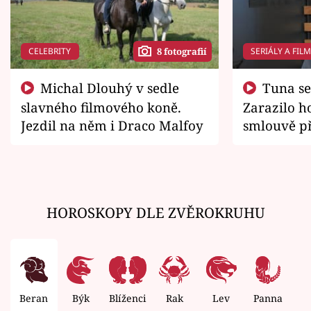
CELEBRITY
SERIÁLY A FIL
8 fotografií
Michal Dlouhý v sedle
Tuna se chtěl vrátit domů.
slavného filmového koně.
Zarazilo ho
Jezdil na něm i Draco Malfoy
smlouvě př
zemřít
HOROSKOPY DLE ZVĚROKRUHU
Beran
Býk
Blíženci
Rak
Lev
Panna
V