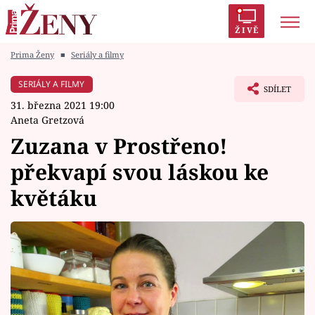
ŽIVĚ
Prima Ženy
■
Seriály a filmy
Trendy:
Polabí
Inspekce
Prostřeno!
AYTO?
SERIÁLY A FILMY
SDÍLET
Módní alarm
Zrádci
Proměny
31. března 2021 19:00
Aneta Gretzová
Zuzana v Prostřeno!
překvapí svou láskou ke
Témata
květáku
Celebrity
Vztahy
Seriály