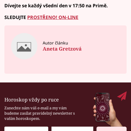
Dívejte se každý všední den v 17:50 na Primě.
SLEDUJTE
PROSTŘENO! ON-LINE
Autor článku
Aneta Gretzová
Horoskop vždy po ruce
Zanechte nám váš e-mail a my vám
budeme zasílat pravidelný newsletter s
vaším horoskopem.