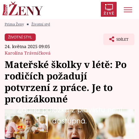
ŽIVĚ
Prima Ženy
■
Životní styl
Trendy:
Polabí
Inspekce
Prostřeno!
AYTO?
ŽIVOTNÍ STYL
SDÍLET
Módní alarm
Zrádci
Proměny
24. května 2025 09:05
Karolína Trávníčková
Mateřské školky v létě: Po
rodičích požadují
Témata
potvrzení z práce. Je to
Celebrity
protizákonné
Žádná položka z playlistu není
Vztahy
dostupná.
Seriály