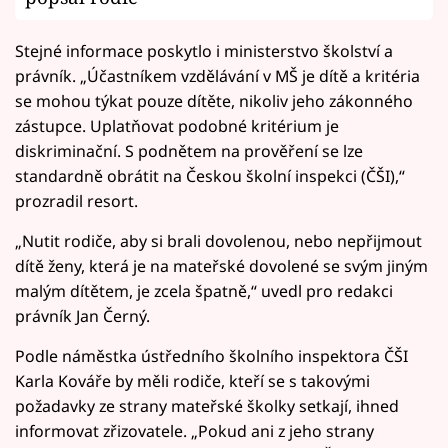
Stejné informace poskytlo i ministerstvo školství a
právník. „Účastníkem vzdělávání v MŠ je dítě a kritéria
se mohou týkat pouze dítěte, nikoliv jeho zákonného
zástupce. Uplatňovat podobné kritérium je
diskriminační. S podnětem na prověření se lze
standardně obrátit na Českou školní inspekci (ČŠI),“
prozradil resort.
„Nutit rodiče, aby si brali dovolenou, nebo nepřijmout
dítě ženy, která je na mateřské dovolené se svým jiným
malým dítětem, je zcela špatně,“ uvedl pro redakci
právník Jan Černý.
Podle náměstka ústředního školního inspektora ČŠI
Karla Kováře by měli rodiče, kteří se s takovými
požadavky ze strany mateřské školky setkají, ihned
informovat zřizovatele. „Pokud ani z jeho strany