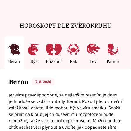
HOROSKOPY DLE ZVĚROKRUHU
Beran
Býk
Blíženci
Rak
Lev
Panna
V
Beran
7. 8. 2026
Je velmi pravděpodobné, že nejlepším řešením je dnes
jednoduše se vzdát kontroly, Berani. Pokud jde o srdeční
záležitosti, ostatní lidé mohou být ve víru zmatku. Snažit
se přijít na kloub jejich duševnímu rozpoložení bude
nemožné, takže se o to ani nepokoušejte. Možná budete
chtít nechat věci plynout a uvidíte, jak dopadnete zítra,