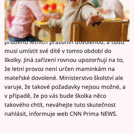
Horoskopy
Mateřské školky přicházejí s požadavky, nad
Sledujte prima+
kterými se nejeden rodič jistě pozastaví. Patří
Filmový festival Karlovy Vary
k nim například i doklad, že rodič nedostane v
průběhu letních prázdnin dovolenou, a tudíž
Pořady
musí umístit své dítě v tomto období do
školky. Jiná zařízení rovnou upozorňují na to,
Mámy sobě
že letní provoz není určen maminkám na
mateřské dovolené. Ministerstvo školství ale
Přihlášení
varuje, že takové požadavky nejsou možné, a
v případě, že po vás bude školka něco
Sledujte nás
takového chtít, neváhejte tuto skutečnost
nahlásit, informuje web CNN Prima NEWS.