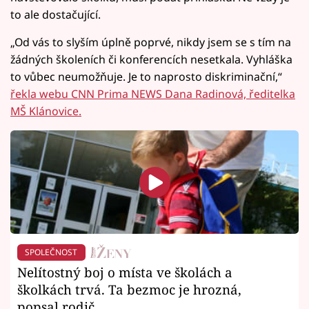
to ale dostačující.
„Od vás to slyším úplně poprvé, nikdy jsem se s tím na
žádných školeních či konferencích nesetkala. Vyhláška
to vůbec neumožňuje. Je to naprosto diskriminační,“
řekla webu CNN Prima NEWS Dana Radinová, ředitelka
MŠ Klánovice.
SPOLEČNOST
Nelítostný boj o místa ve školách a
školkách trvá. Ta bezmoc je hrozná,
popsal rodič