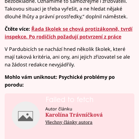
bezodkladně. Oznámíme to samozřejmě i zřizovateli.
Takovou situaci je třeba vyřešit, a ne hledat nějaké
dlouhé lhůty a právní prostředky,“ doplnil náměstek.
Čtěte více:
Řada školek se chová protizákonně, tvrdí
inspekce. Po rodičích požadují potvrzení z práce
V Pardubicích se nachází hned několik školek, které
mají taková kritéria, ani ony, ani jejich zřizovatel se ale
na žádost redakce nevyjádřily.
Mohlo vám uniknout: Psychické problémy po
porodu:
Failed to fetch
Autor článku
Karolína Trávníčková
Všechny články autora