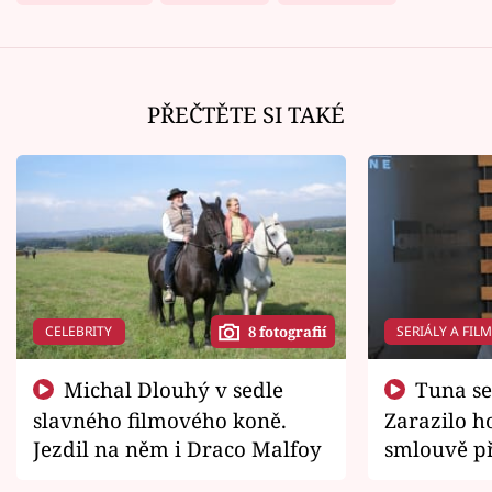
PŘEČTĚTE SI TAKÉ
CELEBRITY
SERIÁLY A FIL
8 fotografií
Michal Dlouhý v sedle
Tuna se chtěl vrátit domů.
slavného filmového koně.
Zarazilo ho
Jezdil na něm i Draco Malfoy
smlouvě př
zemřít