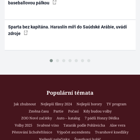
baseballovou pálkou
Sparta bez kapitána. Haraslín míří do Saúdské Arábie, uvádí
zdroje
Populární témata
Jak zhubnout
Nejlepší filmy 2024
Nejlepší horory
TV program
Změna času
Partie
Počasí
Kdy budou volby
ZOO Nové začátky
Auto – katalog
7 pádů Honzy Dědka
Volby 2025
Svařené víno
Tatarák podle Pohlreicha
Aloe vera
Pěstování lichořeřišnice
Výpočet ascendentu
Tvarohové knedlíky
Nejlepší palačinky
Švestkový koláč