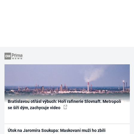
Bratislavou otřásl výbuch: Hoří rafinerie Slovnaft. Metropolí
se šíří dým, zachycuje video
Útok na Jaromíra Soukupa: Maskovaní muži ho zbili