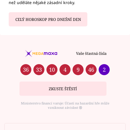
než uděláte nějaké zásadní kroky.
CELÝ HOROSKOP PRO DNEŠNÍ DEN
Vaše šťastná čísla
36
33
10
4
9
46
2
ZKUSTE ŠTĚSTÍ
Ministerstvo financí varuje: Účastí na hazardní hře může
vzniknout závislost ⑱