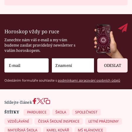
Horoskop vždy po ruce
Zanechte nám váš e-mail a my vám
budeme zasílat pravidelný newsletter s
vaším horoskopem.
ODESLAT
Odesláním formuláře souhlasíte s
podmínkami zpracování osobních údajů
Sdílejte článek
ŠTÍTKY
PARDUBICE
ŠKOLA
SPOLEČNOST
VZDĚLÁVÁNÍ
ČESKÁ ŠKOLNÍ INSPEKCE
LETNÍ PRÁZDNINY
MATEŘSKÁ ŠKOLA
KAREL KOVÁŘ
MŠ KLÁNOVICE