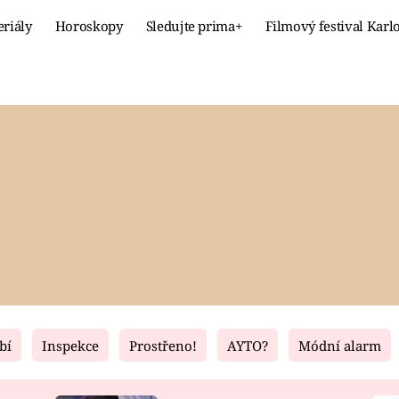
eriály
Horoskopy
Sledujte prima+
Filmový festival Karl
Celebrity
Recept
MÓDA A KRÁSA
HLAVNÍ JÍ
VZTAHY A SEX
SLADKÉ
PRIMA MAMINKA
ZDRAVÉ
bí
Inspekce
Prostřeno!
AYTO?
Módní alarm
Fresh
Living
RECEPTY
BYDLENÍ