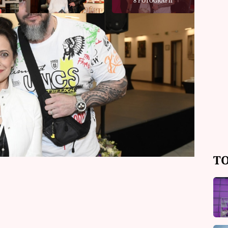
8 FOTOGRAFIÍ
očným obdobím. Její partner Radek
operaci mozku. Zpěvačka zároveň
lní síti, že je všechno na dobré cestě
 Čeká ho však náročná
TO