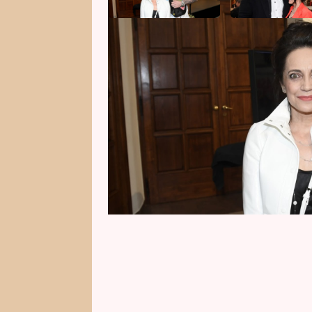
Lucie Bílá si prochází velmi nár
Filipi musel akutně podstoupit 
informovala své fanoušky na sociá
a Filipi je už v pohodlí domova.
rekonvalescence.