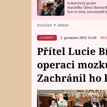
Srdceryvný projev
SNÁŘ
CELEBRITY
manželky Glena Hansard
Syn tu není, nerozuměl b
HOROSKOP NA
VAŘENÍ
tomu, vysvětlila
ROK 2023
Prima Ženy
■
Celebrity
2. prosince 2025 15:30
Mic
CELEBRITY
Přítel Lucie B
operaci mozk
Zachránil ho
Žádná položka z 