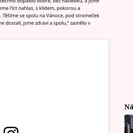
šechno dopadlo dobře, bez následků, a jsme
me říct nahlas, s klidem, pokorou a
l. Těšíme se spolu na Vánoce, pod stromeček
e dostali, jsme zdraví a spolu,“ zaznělo v
Ná