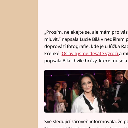
„Prosím, nelekejte se, ale mám pro vás
mluvit,“ napsala Lucie Bílá v nedělním p
doprovází fotografie, kde je u lůžka Radk
křehké.
Oslavili jsme desáté výročí
a mí
popsala Bílá chvíle hrůzy, které musela 
Své sledující zároveň informovala, že p