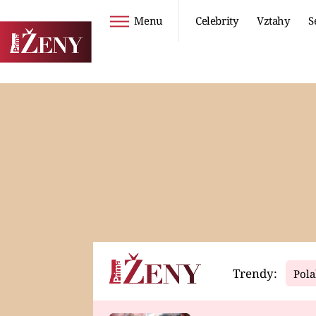
Menu
Celebrity
Vztahy
S
Seriály
Životní styl
ZOO
DIETY A HUBNUTÍ
PROSTŘENO!
CESTOVÁNÍ A
DOVOLENÁ
DUCH
ZDRAVÍ
Trendy:
Pola
Horoskopy
Video
ASTROČLÁNKY
SERIÁLY