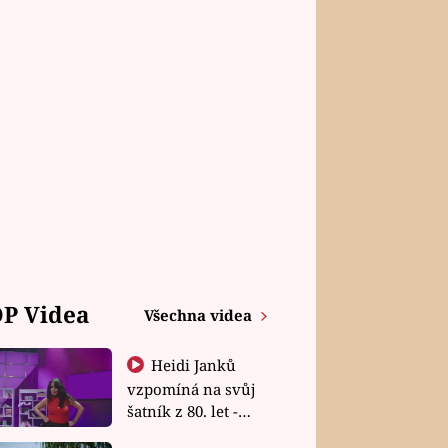
P Videa
Všechna videa
Heidi Janků
vzpomíná na svůj
šatník z 80. let -
Shopaholičky