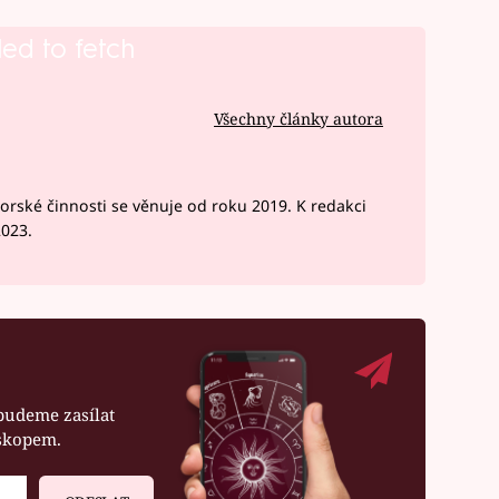
led to fetch
Všechny články autora
rské činnosti se věnuje od roku 2019. K redakci
2023.
budeme zasílat
oskopem.