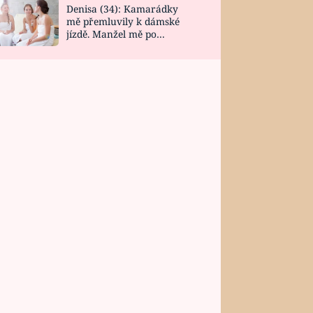
Denisa (34): Kamarádky
mě přemluvily k dámské
jízdě. Manžel mě po
návratu zaskočil