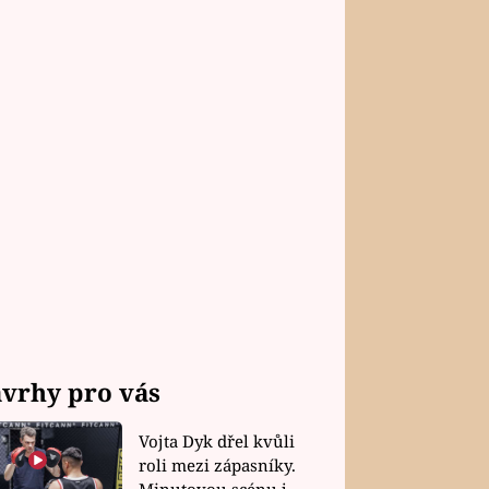
vrhy pro vás
Vojta Dyk dřel kvůli
roli mezi zápasníky.
Minutovou scénu jel