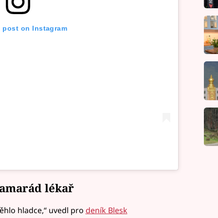
s post on Instagram
kamarád lékař
hlo hladce,“ uvedl pro
deník Blesk