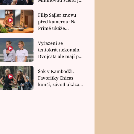
bez dubla
Filip Sajler znovu
před kamerou: Na
Primě ukáže
poctivou kuchyni i
rychlé recepty
Vyřazení se
tentokrát nekonalo.
Dvojčata ale mají po
uzavření třetí etapy
závodu nůž na krku
Šok v Kambodži.
Favoritky Chicas
končí, závod ukázal
svou nejtvrdší tvář