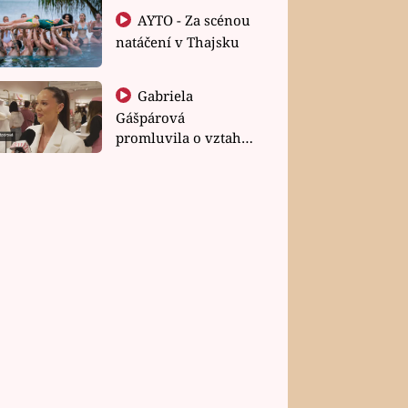
AYTO - Za scénou
natáčení v Thajsku
Gabriela
Gášpárová
promluvila o vztahu
a zakládání rodiny