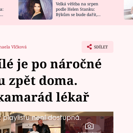
Velká věštba na srpen
NOVINKY
ZAHRADA
a:
podle Helen Stanku:
y
Býkům se bude dařit,
VIDEORECEPTY
DESIGN
Vodnáře čeká jízda
haela Vlčková
SDÍLET
ílé je po náročné
u zpět doma.
 kamarád lékař
playlistu není dostupná.