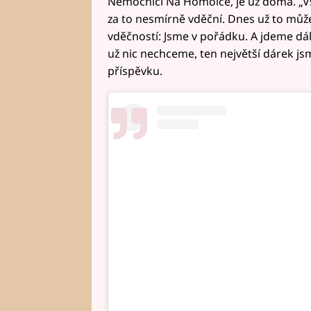
Nemocnici Na Homolce, je už doma. „V
za to nesmírně vděční. Dnes už to může
vděčností: Jsme v pořádku. A jdeme dá
už nic nechceme, ten největší dárek jsm
příspěvku.