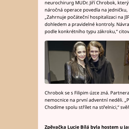
neurochirurg MUDr. Jiří Chrobok, který
náročná operace povedla na jedničku,
„Zahrnuje počáteční hospitalizaci na J
dohledem a pravidelné kontroly. Návrat
podle konkrétního typu zákroku,“ cito
Chrobok se s Filipim úzce zná. Partner
nemocnice na první adventní neděli. „P
Chodíme spolu střílet na střelnici,“ svě
Zpěvačka Lucie Bílá byla hostem u Ja