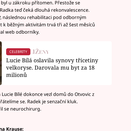
 byl u zákroku přítomen. Přestože se
 Radka teď čeká dlouhá rekonvalescence.
IP, následnou rehabilitaci pod odborným
 k běžným aktivitám trvá tři až šest měsíců
val web odborníky.
CELEBRITY
Lucie Bílá oslavila synovy třicetiny
velkoryse. Darovala mu byt za 18
milionů
a Lucie Bílé dokonce vezl domů do Otvovic z
řátelíme se. Radek je senzační kluk.
řil se neurochirurg.
na Krause: