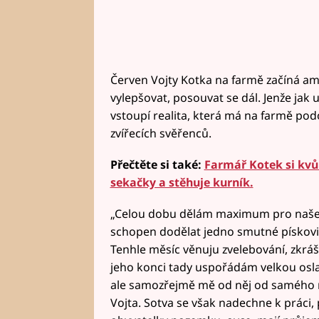
Červen Vojty Kotka na farmě začíná amb
vylepšovat, posouvat se dál. Jenže jak
vstoupí realita, která má na farmě pod
zvířecích svěřenců.
Přečtěte si také:
Farmář Kotek si kvů
sekačky a stěhuje kurník.
„Celou dobu dělám maximum pro naše z
schopen dodělat jedno smutné pískovišt
Tenhle měsíc věnuju zvelebování, zkrá
jeho konci tady uspořádám velkou oslav
ale samozřejmě mě od něj od samého r
Vojta. Sotva se však nadechne k práci, p