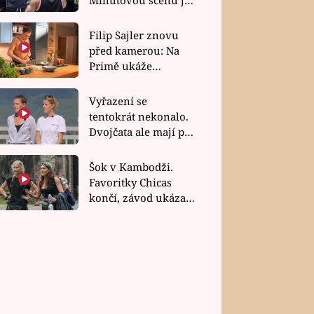
bez dubla
Filip Sajler znovu
před kamerou: Na
Primě ukáže
poctivou kuchyni i
rychlé recepty
Vyřazení se
tentokrát nekonalo.
Dvojčata ale mají po
uzavření třetí etapy
závodu nůž na krku
Šok v Kambodži.
Favoritky Chicas
končí, závod ukázal
svou nejtvrdší tvář