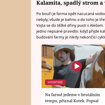
Kalamita, spadlý strom a 
Po bouři je farma opět nacucaná vodo
nebyly, všude je bahno a do toho je tř
Vojta se do těžké dřiny pustí s Alešem. V
jedno nepsané pravidlo: když přijde kalam
budování farmy je nikdy nekončící cykl
SHOWTIME
Na farmě jedeme v brutálním
tempu, přiznal Kotek. Popsal