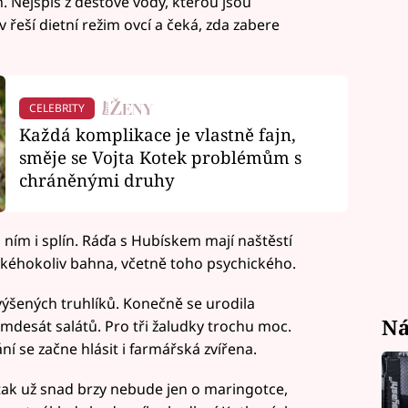
 Nejspíš z dešťové vody, kterou jsou
 řeší dietní režim ovcí a čeká, zda zabere
CELEBRITY
Každá komplikace je vlastně fajn,
směje se Vojta Kotek problémům s
chráněnými druhy
 ním i splín. Ráďa s Hubískem mají naštěstí
jakéhokoliv bahna, včetně toho psychického.
výšených truhlíků. Konečně se urodila
Ná
edmdesát salátů. Pro tři žaludky trochu moc.
ání se začne hlásit i farmářská zvířena.
tak už snad brzy nebude jen o maringotce,