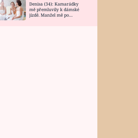
Denisa (34): Kamarádky
mě přemluvily k dámské
jízdě. Manžel mě po
návratu zaskočil