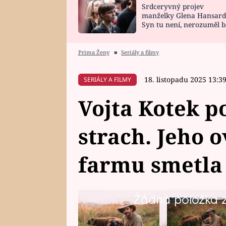
Srdceryvný projev
SNÁŘ
CELEBRITY
manželky Glena Hansard
Syn tu není, nerozuměl b
HOROSKOP NA
VAŘENÍ
tomu, vysvětlila
ROK 2023
Prima Ženy
■
Seriály a filmy
18. listopadu 2025 13:3
SERIÁLY A FILMY
Vojta Kotek p
strach. Jeho 
farmu smetla
Žádná položka z 