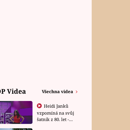
P Videa
Všechna videa
Heidi Janků
vzpomíná na svůj
šatník z 80. let -
Shopaholičky