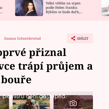
Velká věštba na srpen
NOVINKY
ZAHRADA
a:
podle Helen Stanku:
y
Býkům se bude dařit,
VIDEORECEPTY
DESIGN
Vodnáře čeká jízda
9
Zuzana Schneidewind
SDÍLET
oprvé přiznal
ovce trápí průjem a
 bouře
playlistu není dostupná.