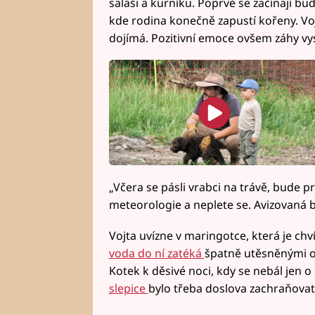
salaši a kurníku. Poprvé se začínají b
kde rodina konečně zapustí kořeny. Vo
dojímá. Pozitivní emoce ovšem záhy vys
„Včera se pásli vrabci na trávě, bude pr
meteorologie a neplete se. Avizovaná 
Vojta uvízne v maringotce, která je chv
voda do ní zatéká
špatně utěsněnými ot
Kotek k děsivé noci, kdy se nebál jen o
slepice
bylo třeba doslova zachraňovat 