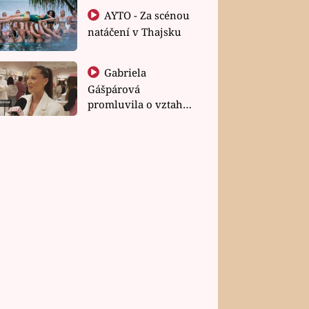
AYTO - Za scénou
natáčení v Thajsku
Gabriela
Gášpárová
promluvila o vztahu
a zakládání rodiny