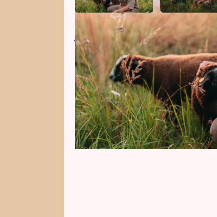
Je červen, léto se blíží a Vojta K
mise. Jenže na farmě nikdy nic n
Dne dětí tak řeší například průje
Přesto přichází i zásadní moment
budoucího rodinného domu.