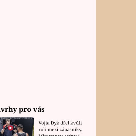
vrhy pro vás
Vojta Dyk dřel kvůli
roli mezi zápasníky.
Minutovou scénu jel