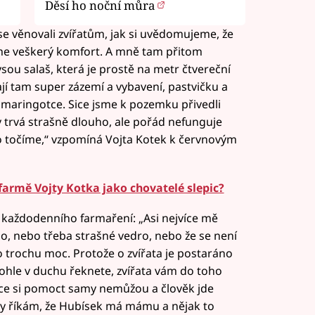
Děsí ho noční můra
 se věnovali zvířatům, jak si uvědomujeme, že
eme veškerý komfort. A mně tam přitom
sou salaš, která je prostě na metr čtvereční
í tam super zázemí a vybavení, pastvičku a
maringotce. Sice jsme k pozemku přivedli
ly trvá strašně dlouho, ale pořád nefunguje
o točíme,“ vzpomíná Vojta Kotek k červnovým
farmě Vojty Kotka jako chovatelé slepic?
ta každodenního farmaření: „Asi nejvíce mě
no, nebo třeba strašné vedro, nebo že se není
o trochu moc. Protože o zvířata je postaráno
 tohle v duchu řeknete, zvířata vám do toho
Ovce si pomoct samy nemůžou a člověk jde
icky říkám, že Hubísek má mámu a nějak to