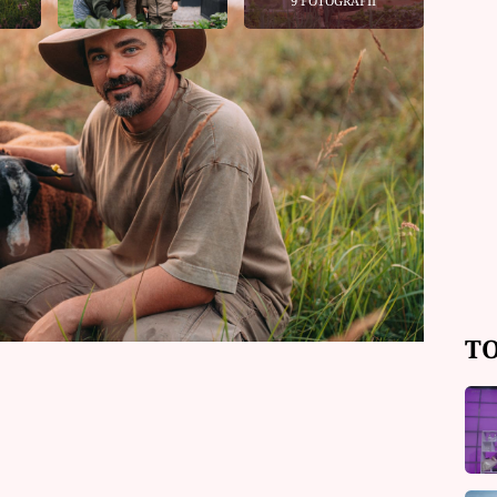
9 FOTOGRAFIÍ
otek se pouští do velkolepé zvelebovací
eprobíhá podle plánu. Místo oslav
m u ovcí a nakonec i ničivé krupobití.
. Začínají se rýsovat základy
TO