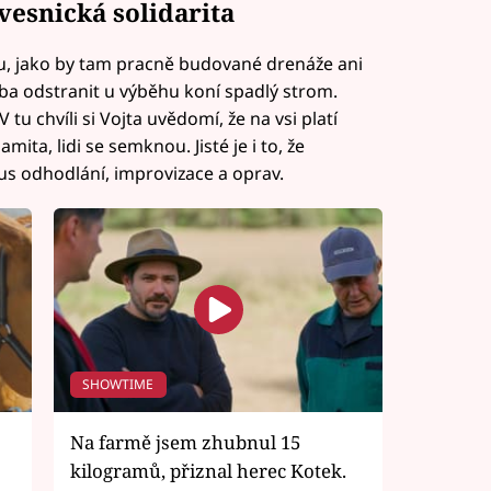
vesnická solidarita
u, jako by tam pracně budované drenáže ani
eba odstranit u výběhu koní spadlý strom.
 tu chvíli si Vojta uvědomí, že na vsi platí
ita, lidi se semknou. Jisté je i to, že
us odhodlání, improvizace a oprav.
SHOWTIME
Na farmě jsem zhubnul 15
kilogramů, přiznal herec Kotek.