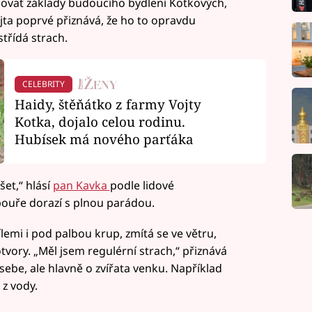
udovat základy budoucího bydlení Kotkových,
jta poprvé přiznává, že ho to opravdu
třídá strach.
CELEBRITY
Haidy, štěňátko z farmy Vojty
Kotka, dojalo celou rodinu.
Hubísek má nového parťáka
šet,“ hlásí
pan Kavka
podle lidové
bouře dorazí s plnou parádou.
ílemi i pod palbou krup, zmítá se ve větru,
vory. „Měl jsem regulérní strach,“ přiznává
 sebe, ale hlavně o zvířata venku. Například
z vody.