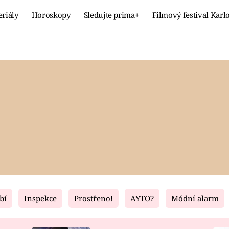
eriály
Horoskopy
Sledujte prima+
Filmový festival Karl
Celebrity
Recept
MÓDA A KRÁSA
HLAVNÍ JÍ
VZTAHY A SEX
SLADKÉ
PRIMA MAMINKA
ZDRAVÉ
bí
Inspekce
Prostřeno!
AYTO?
Módní alarm
Fresh
Living
RECEPTY
BYDLENÍ