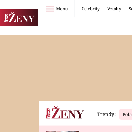
Menu
Celebrity
Vztahy
S
Seriály
Životní styl
ZOO
DIETY A HUBNUTÍ
PROSTŘENO!
CESTOVÁNÍ A
DOVOLENÁ
DUCH
ZDRAVÍ
Trendy:
Pola
Horoskopy
Video
ASTROČLÁNKY
SERIÁLY