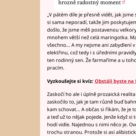
hrozně radostný moment
„V pátém díle je přesně vidět, jak jsme
si sama neporadí, takže jim poskytuj
došlo, že jsme měli postavenou velkory
mnohem větší než celá maringotka. Maj
všechno… A my nejsme ani zabydlení v 
elektřinu, což tedy i s úředními pravid
ten rodinný sen. Že farmaříme a u toh
pracím.
Vyzkoušejte si kvíz:
Obstáli byste na 
Zaskočí ho ale i úplně prozaická reali
zaskočilo to, jak je tam různě buď bah
kam schovat… A občas si říkám, že je t
a teď už to nějak pojede. Jenže když si
hodí vidle. Najednou s nimi něco je. 
trochu stranou. Protože si asi alibist