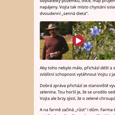
obyvatelky pozemku, ovce, mají průjem.
napájeny. Vojta tak místo chystání oslav
dvoudenní „senná dieta“.
Aby toho nebylo málo, přichází déšť a s
zvláštní schopnost vytáhnout Vojtu z 
Dobrá zpráva přichází ze stanoviště vy
zelenina. Tou horší je, že se urodilo s
Vojta ale brzy zjistí, že o zelené chroup
A na farmě začíná „růst“ i dům. Farma 