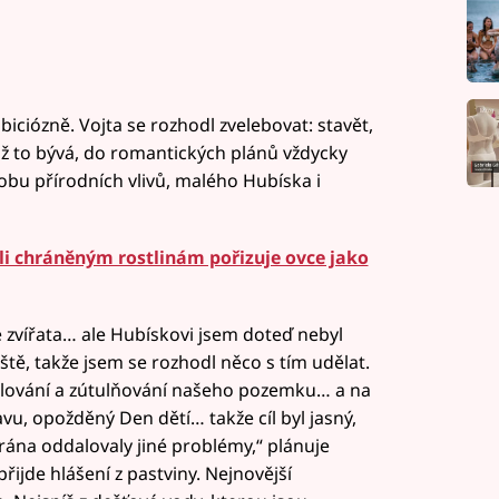
iciózně. Vojta se rozhodl zvelebovat: stavět,
 už to bývá, do romantických plánů vždycky
obu přírodních vlivů, malého Hubíska i
li chráněným rostlinám pořizuje ovce jako
vířata… ale Hubískovi jsem doteď nebyl
ě, takže jsem se rozhodl něco s tím udělat.
šlování a zútulňování našeho pozemku… a na
u, opožděný Den dětí… takže cíl byl jasný,
ána oddalovaly jiné problémy,“ plánuje
řijde hlášení z pastviny. Nejnovější