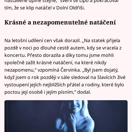
nastavené úplně stejně,“ svěřil se Lipo a pokračoval
tím, že se klip natáčel v Dolní Oldřiši.
Krásné a nezapomenutelné natáčení
Na letošní udílení cen však dorazil. „Na statek přijela
pozdě v noci po dlouhé cestě autem, kdy se vracela z
koncertu. Přesto dorazila a díky tomu jsme mohli
společně zažít krásné natáčení, na které nikdy
nezapomenu,“ vzpomíná Červinka. „Byl jsem dojatý,
když jsem o rok později v sále sledoval na Slavících živé
vystoupení jejích nejbližších přátel a rodiny, které bylo
poctou její osobě i jejím písním,“ dodal.