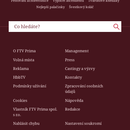
Pěstování lichořeřišnice
Výpočet ascendentu
Tvarohové knedlíky
Nejlepší palačinky
Švestkový koláč
O FTV Prima
Management
Volná místa
Press
Reklama
Castingy a výzvy
HbbTV
Kontakty
Podmínky užívání
Zpracování osobních
údajů
Cookies
Nápověda
Vlastník FTV Prima spol.
Redakce
s r.o.
Nahlásit chybu
Nastavení soukromí