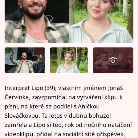
Horoskopy
Sledujte prima+
Filmový festival Karlovy Vary
Pořady
Mámy sobě
Přihlášení
Interpret Lipo (39), vlastním jménem Jonáš
Červinka, zavzpomínal na vytváření klipu k
Sledujte nás
písni, na které se podílel s Aničkou
Slováčkovou. Ta letos v dubnu bohužel
zemřela a Lipo si teď, rok od nočního natáčení
videoklipu, přidal na sociální sítě příspěvek,