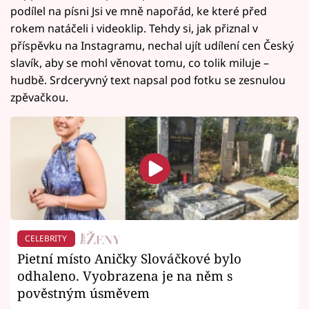
podílel na písni Jsi ve mně napořád, ke které před
rokem natáčeli i videoklip. Tehdy si, jak přiznal v
příspěvku na Instagramu, nechal ujít udílení cen Český
slavík, aby se mohl věnovat tomu, co tolik miluje –
hudbě. Srdceryvný text napsal pod fotku se zesnulou
zpěvačkou.
CELEBRITY
Pietní místo Aničky Slováčkové bylo
odhaleno. Vyobrazena je na něm s
pověstným úsměvem