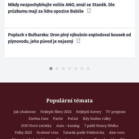
Nikdy nezpochybňujte voliče ANO, smál se Staněk. Dle
průzkumu mají za lídra opozice Babiše
Poplach v Bulharsku: Dron plný výbušnin explodoval kousek od
plynovodu, jeho původ je nejasný
Populární témata
Jak zhubnout
Nejlepší filmy 2024
Nejlepší horory
TV program
Změna času
Partie
Počasí
Kdy budou volby
ZOO Nové začátky
Auto – katalog
7 pádů Honzy Dědka
Volby 2025
Svařené víno
Tatarák podle Pohlreicha
Aloe vera