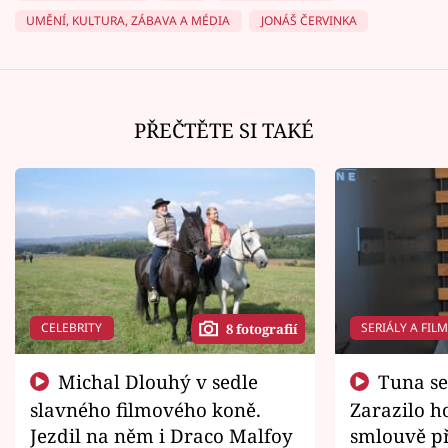
UMĚNÍ, KULTURA, ZÁBAVA A MÉDIA
JONÁŠ ČERVINKA
PŘEČTĚTE SI TAKÉ
CELEBRITY
SERIÁLY A FIL
8 fotografií
Michal Dlouhý v sedle
Tuna se chtěl vrátit domů.
slavného filmového koně.
Zarazilo ho
Jezdil na něm i Draco Malfoy
smlouvě př