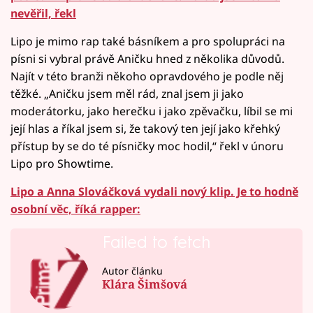
nevěřil, řekl
Lipo je mimo rap také básníkem a pro spolupráci na
písni si vybral právě Aničku hned z několika důvodů.
Najít v této branži někoho opravdového je podle něj
těžké. „Aničku jsem měl rád, znal jsem ji jako
moderátorku, jako herečku i jako zpěvačku, líbil se mi
její hlas a říkal jsem si, že takový ten její jako křehký
přístup by se do té písničky moc hodil,“ řekl v únoru
Lipo pro Showtime.
Lipo a Anna Slováčková vydali nový klip. Je to hodně
osobní věc, říká rapper:
Failed to fetch
Autor článku
Klára Šimšová