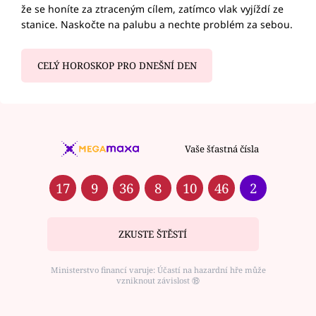
že se honíte za ztraceným cílem, zatímco vlak vyjíždí ze
stanice. Naskočte na palubu a nechte problém za sebou.
CELÝ HOROSKOP PRO DNEŠNÍ DEN
Vaše šťastná čísla
17
9
36
8
10
46
2
ZKUSTE ŠTĚSTÍ
Ministerstvo financí varuje: Účastí na hazardní hře může
vzniknout závislost ⑱