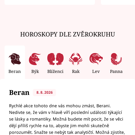
zemřít
HOROSKOPY DLE ZVĚROKRUHU
Beran
Býk
Blíženci
Rak
Lev
Panna
V
Beran
8. 8. 2026
Rychlé akce tohoto dne vás mohou zmást, Berani.
Nedivte se, že vám v hlavě víří poslední události týkající
se lásky a romantiky. Možná budete mít pocit, že se věci
dějí příliš rychle na to, abyste jim mohli skutečně
porozumět. Snažte se nebýt tak analytičtí. Možná zjistíte,