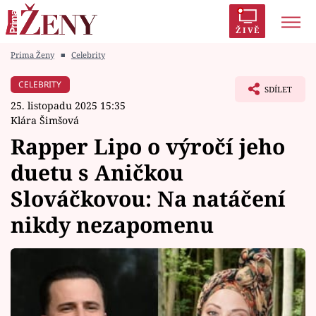
ŽIVĚ
Prima Ženy
■
Celebrity
Trendy:
Polabí
Inspekce
Prostřeno!
AYTO?
CELEBRITY
SDÍLET
Módní alarm
Zrádci
Proměny
25. listopadu 2025 15:35
Klára Šimšová
Rapper Lipo o výročí jeho
duetu s Aničkou
Témata
Slováčkovou: Na natáčení
Celebrity
nikdy nezapomenu
Vztahy
Seriály