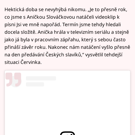
Hektická doba se nevyhýbá nikomu. „Je to přesně rok,
co jsme s Aničkou Slováčkovou natáčeli videoklip k
písni Jsi ve mně napořád. Termín jsme tehdy hledali
docela složitě. Anička hrála v televizním seriálu a stejně
jako já byla v pracovním zápřahu, který s sebou často
přináší závěr roku. Nakonec nám natáčení vyšlo přesně
na den předávání Českých slavíků,“ vysvětlil tehdejší
situaci Červinka.