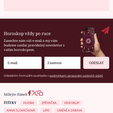
Horoskop vždy po ruce
Zanechte nám váš e-mail a my vám
budeme zasílat pravidelný newsletter s
vaším horoskopem.
ODESLAT
Odesláním formuláře souhlasíte s
podmínkami zpracování osobních údajů
Sdílejte článek
ŠTÍTKY
HUDBA
ZPĚVAČKA
VIDEOKLIP
ANNA SLOVÁČKOVÁ
LIPO
UMĚNÍ A ZÁBAVA