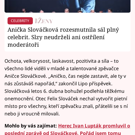
CELEBRITY
Anička Slováčková rozesmutnila sál plný
celebrit. Slzy neudrželi ani ostřílení
moderátoři
Ochota, velkorysost, laskavost, pozitivita a síla – to
všechno lidé viděli v mladé a talentované zpěvačce
Aničce Slováčkové. „Aničko, čas nejde zastavit, ale ty v
nás zůstáváš napořád,“ zakončil Lipo příspěvek.
Slováčková letos 6. dubna bohužel podlehla těžkému
onemocnění. Otec Felix Slováček nechal vytvořit pietní
místo pro všechny, kteří zpěvačku znali, přátelili se s ní
nebo ji vroucně milovali.
Mohlo by vás zajímat:
Herec Ivan Lupták promluvil o
poslední zprávě od Slováčkové. Pořád jsem tomu