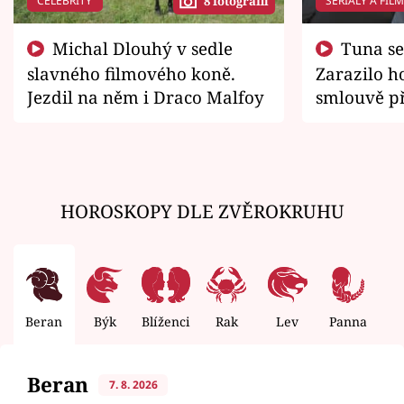
CELEBRITY
SERIÁLY A FIL
8 fotografií
Michal Dlouhý v sedle
Tuna se chtěl vrátit domů.
slavného filmového koně.
Zarazilo ho
Jezdil na něm i Draco Malfoy
smlouvě př
zemřít
HOROSKOPY DLE ZVĚROKRUHU
Beran
Býk
Blíženci
Rak
Lev
Panna
V
Beran
7. 8. 2026