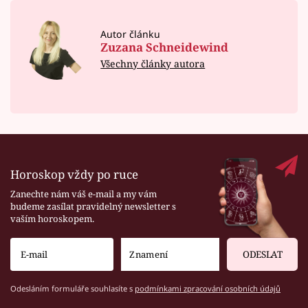
Autor článku
Zuzana Schneidewind
Všechny články autora
Horoskop vždy po ruce
Zanechte nám váš e-mail a my vám
budeme zasílat pravidelný newsletter s
vaším horoskopem.
ODESLAT
Odesláním formuláře souhlasíte s
podmínkami zpracování osobních údajů