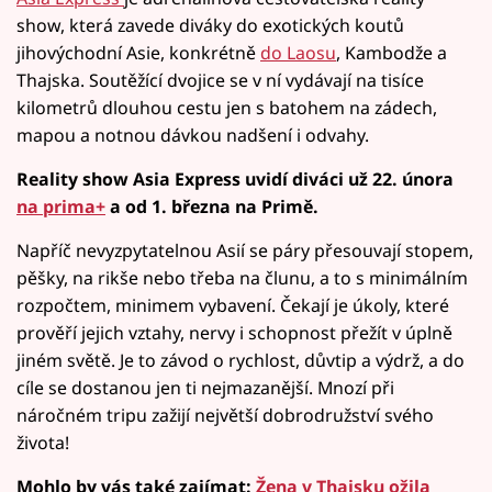
show, která zavede diváky do exotických koutů
jihovýchodní Asie, konkrétně
do Laosu
, Kambodže a
Thajska. Soutěžící dvojice se v ní vydávají na tisíce
kilometrů dlouhou cestu jen s batohem na zádech,
mapou a notnou dávkou nadšení i odvahy.
Reality show Asia Express uvidí diváci už 22. února
na prima+
a od 1. března na Primě.
Napříč nevyzpytatelnou Asií se páry přesouvají stopem,
pěšky, na rikše nebo třeba na člunu, a to s minimálním
rozpočtem, minimem vybavení. Čekají je úkoly, které
prověří jejich vztahy, nervy i schopnost přežít v úplně
jiném světě. Je to závod o rychlost, důvtip a výdrž, a do
cíle se dostanou jen ti nejmazanější. Mnozí při
náročném tripu zažijí největší dobrodružství svého
života!
Mohlo by vás také zajímat:
Žena v Thajsku ožila