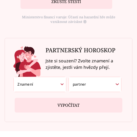
ZKUSTE ŠTĚSTÍ
Ministerstvo financí varuje: Účastí na hazardní hře může
vzniknout závislost ⑱
PARTNERSKÝ HOROSKOP
Jste si souzení? Zvolte znamení a
zjistěte, jestli vám hvězdy přejí.
VYPOČÍTAT