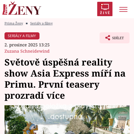
ŽIVĚ
Prima Ženy
■
Seriály a filmy
Trendy:
Polabí
Inspekce
Prostřeno!
AYTO?
SERIÁLY A FILMY
SDÍLET
Módní alarm
Zrádci
Proměny
2. prosince 2025 13:25
Zuzana Schneidewind
Světově úspěšná reality
show Asia Express míří na
Témata
Primu. První teasery
Celebrity
prozradí více
Žádná položka z playlistu není
Vztahy
Potvrzeno. Do vysílání TV Prima se právě
dostupná.
Seriály
připravuje česká verze cestovatelské soutěžní
reality show Asia Express. Na premiéru se