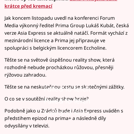
krátce před kremací
Jak koncem listopadu uvedl na konferenci Forum
Media výkonný ředitel Prima Group Lukáš Kubát, česká
verze Asia Express se aktuálně natáčí. Formát vychází z
mezinárodní licence a Prima jej připravuje ve
spolupráci s belgickým licencorem Eccholine.
Těšte se na světově úspěšnou reality show, která
rozhodně nebude procházkou růžovou, přesněji
rýžovou zahradou.
Těšte se na neskutečnou cestu se skutečnými zážitky.
Failed to fetch
O co se v soutěžní reality show hraje?
Failed to fetch
Podobně jako u Zrádců bude i Asia Express uváděn s
Failed to fetch
předstihem epizod na prima+ a následně díly
odvysílány v televizi.