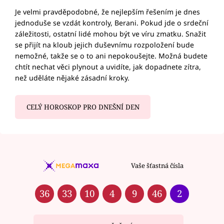
Je velmi pravděpodobné, že nejlepším řešením je dnes
jednoduše se vzdát kontroly, Berani. Pokud jde o srdeční
záležitosti, ostatní lidé mohou být ve víru zmatku. Snažit
se přijít na kloub jejich duševnímu rozpoložení bude
nemožné, takže se o to ani nepokoušejte. Možná budete
chtít nechat věci plynout a uvidíte, jak dopadnete zítra,
než uděláte nějaké zásadní kroky.
CELÝ HOROSKOP PRO DNEŠNÍ DEN
Vaše šťastná čísla
36
33
10
4
9
46
2