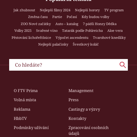
Jak zhubnout
Nejlepší filmy 2024
Nejlepší horory
TV program
Změna času
Partie
Počasí
Kdy budou volby
ZOO Nové začátky
Auto – katalog
7 pádů Honzy Dědka
Volby 2025
Svařené víno
Tatarák podle Pohlreicha
Aloe vera
Pěstování lichořeřišnice
Výpočet ascendentu
Tvarohové knedlíky
Nejlepší palačinky
Švestkový koláč
O FTV Prima
Management
Volná místa
Press
Reklama
Castingy a výzvy
HbbTV
Kontakty
Podmínky užívání
Zpracování osobních
údajů