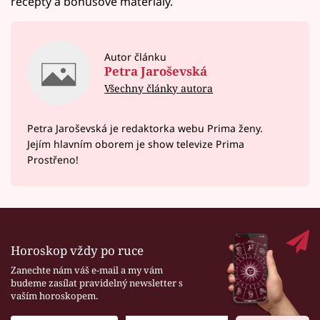
recepty a bonusové materiály.
Autor článku
Petra Jaroševská
Všechny články autora
Petra Jaroševská je redaktorka webu Prima ženy.
Jejím hlavním oborem je show televize Prima
Prostřeno!
Horoskop vždy po ruce
Zanechte nám váš e-mail a my vám
budeme zasílat pravidelný newsletter s
vaším horoskopem.