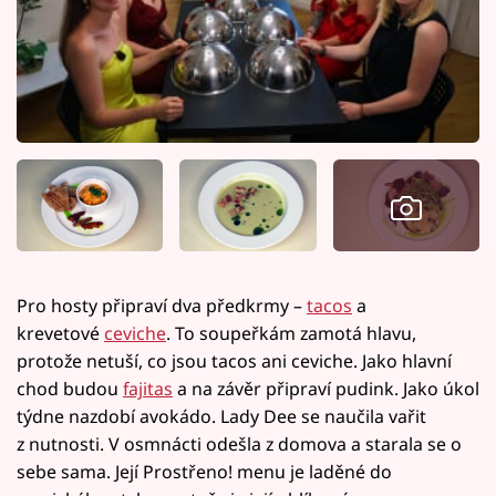
Pro hosty připraví dva předkrmy –
tacos
a
krevetové
ceviche
. To soupeřkám zamotá hlavu,
protože netuší, co jsou tacos ani ceviche. Jako hlavní
chod budou
fajitas
a na závěr připraví pudink. Jako úkol
týdne nazdobí avokádo. Lady Dee se naučila vařit
z nutnosti. V osmnácti odešla z domova a starala se o
sebe sama. Její Prostřeno! menu je laděné do