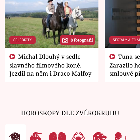
CELEBRITY
SERIÁLY A FIL
8 fotografií
Michal Dlouhý v sedle
Tuna se chtěl vrátit domů.
slavného filmového koně.
Zarazilo ho
Jezdil na něm i Draco Malfoy
smlouvě př
zemřít
HOROSKOPY DLE ZVĚROKRUHU