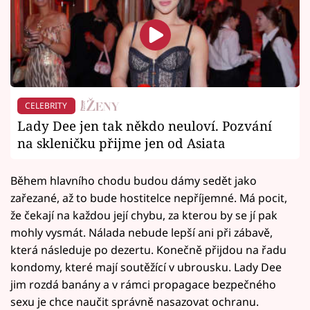
CELEBRITY
Lady Dee jen tak někdo neuloví. Pozvání
na skleničku přijme jen od Asiata
Během hlavního chodu budou dámy sedět jako
zařezané, až to bude hostitelce nepříjemné. Má pocit,
že čekají na každou její chybu, za kterou by se jí pak
mohly vysmát. Nálada nebude lepší ani při zábavě,
která následuje po dezertu. Konečně přijdou na řadu
kondomy, které mají soutěžící v ubrousku. Lady Dee
jim rozdá banány a v rámci propagace bezpečného
sexu je chce naučit správně nasazovat ochranu.