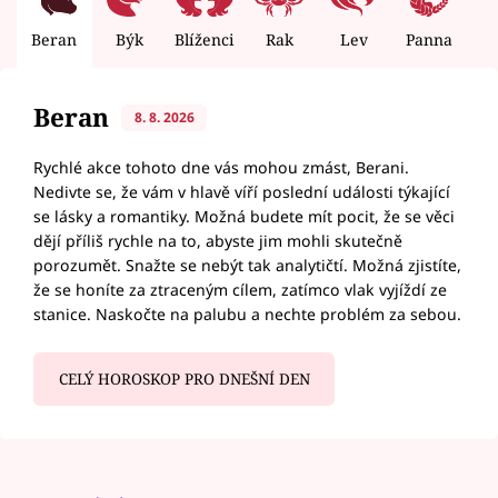
Beran
Býk
Blíženci
Rak
Lev
Panna
V
Beran
8. 8. 2026
Rychlé akce tohoto dne vás mohou zmást, Berani.
Nedivte se, že vám v hlavě víří poslední události týkající
se lásky a romantiky. Možná budete mít pocit, že se věci
dějí příliš rychle na to, abyste jim mohli skutečně
porozumět. Snažte se nebýt tak analytičtí. Možná zjistíte,
že se honíte za ztraceným cílem, zatímco vlak vyjíždí ze
stanice. Naskočte na palubu a nechte problém za sebou.
CELÝ HOROSKOP PRO DNEŠNÍ DEN