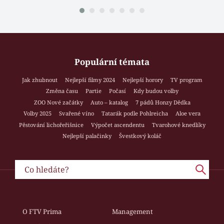
Populární témata
Jak zhubnout
Nejlepší filmy 2024
Nejlepší horory
TV program
Změna času
Partie
Počasí
Kdy budou volby
ZOO Nové začátky
Auto – katalog
7 pádů Honzy Dědka
Volby 2025
Svařené víno
Tatarák podle Pohlreicha
Aloe vera
Pěstování lichořeřišnice
Výpočet ascendentu
Tvarohové knedlíky
Nejlepší palačinky
Švestkový koláč
O FTV Prima
Management