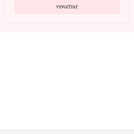
VYPOČÍTAT