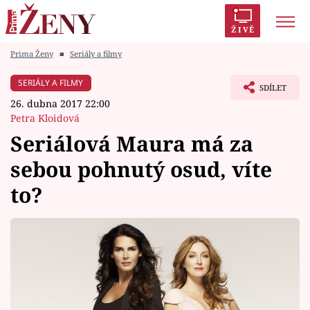
ŽIVĚ
Prima Ženy
■
Seriály a filmy
Trendy:
Polabí
Inspekce
Prostřeno!
AYTO?
SERIÁLY A FILMY
SDÍLET
Módní alarm
Zrádci
Proměny
26. dubna 2017 22:00
Petra Kloidová
Seriálová Maura má za
sebou pohnutý osud, víte
Témata
to?
Celebrity
Vztahy
Seriály