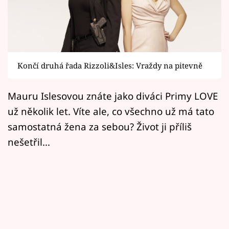
Horoskopy
Sledujte prima+
Filmový festival Karlovy Vary
Končí druhá řada Rizzoli&Isles: Vraždy na pitevně
Pořady
Mauru Islesovou znáte jako diváci Primy LOVE
Mámy sobě
už několik let. Víte ale, co všechno už má tato
samostatná žena za sebou? Život ji příliš
Přihlášení
nešetřil...
Sledujte nás