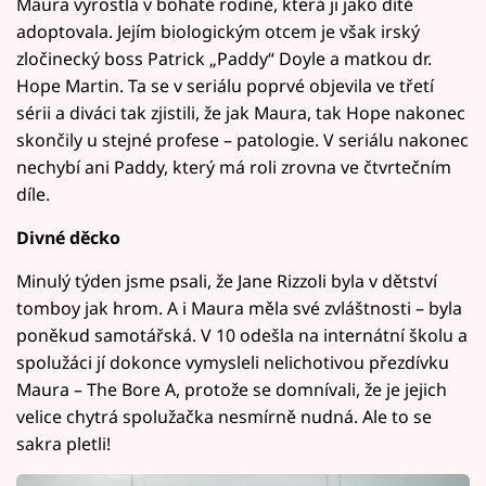
Maura vyrostla v bohaté rodině, která ji jako dítě
adoptovala. Jejím biologickým otcem je však irský
zločinecký boss Patrick „Paddy“ Doyle a matkou dr.
Hope Martin. Ta se v seriálu poprvé objevila ve třetí
sérii a diváci tak zjistili, že jak Maura, tak Hope nakonec
skončily u stejné profese – patologie. V seriálu nakonec
nechybí ani Paddy, který má roli zrovna ve čtvrtečním
díle.
Divné děcko
Minulý týden jsme psali, že Jane Rizzoli byla v dětství
tomboy jak hrom. A i Maura měla své zvláštnosti – byla
poněkud samotářská. V 10 odešla na internátní školu a
spolužáci jí dokonce vymysleli nelichotivou přezdívku
Maura – The Bore A, protože se domnívali, že je jejich
velice chytrá spolužačka nesmírně nudná. Ale to se
sakra pletli!