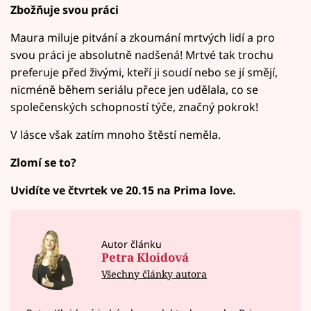
Zbožňuje svou práci
Maura miluje pitvání a zkoumání mrtvých lidí a pro
svou práci je absolutně nadšená! Mrtvé tak trochu
preferuje před živými, kteří ji soudí nebo se jí smějí,
nicméně během seriálu přece jen udělala, co se
společenských schopností týče, značný pokrok!
V lásce však zatím mnoho štěstí neměla.
Zlomí se to?
Uvidíte ve čtvrtek ve 20.15 na Prima love.
Autor článku
Petra Kloidová
Všechny články autora