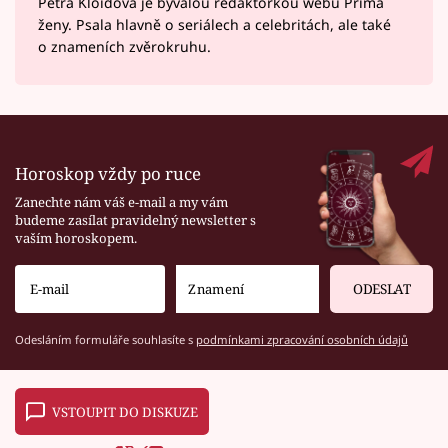
Petra Kloidová je bývalou redaktorkou webu Prima
ženy. Psala hlavně o seriálech a celebritách, ale také
o znameních zvěrokruhu.
Horoskop vždy po ruce
Zanechte nám váš e-mail a my vám
budeme zasílat pravidelný newsletter s
vaším horoskopem.
ODESLAT
Odesláním formuláře souhlasíte s
podmínkami zpracování osobních údajů
VSTOUPIT DO DISKUZE