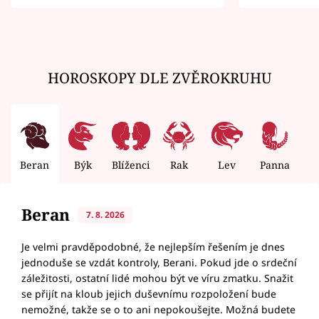
zemřít
HOROSKOPY DLE ZVĚROKRUHU
Beran
Býk
Blíženci
Rak
Lev
Panna
V
Beran
7. 8. 2026
Je velmi pravděpodobné, že nejlepším řešením je dnes
jednoduše se vzdát kontroly, Berani. Pokud jde o srdeční
záležitosti, ostatní lidé mohou být ve víru zmatku. Snažit
se přijít na kloub jejich duševnímu rozpoložení bude
nemožné, takže se o to ani nepokoušejte. Možná budete