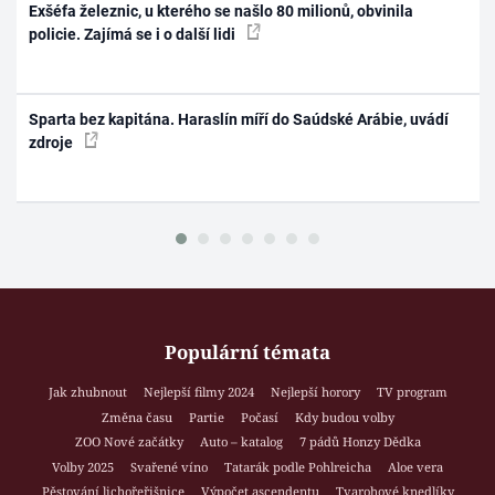
Exšéfa železnic, u kterého se našlo 80 milionů, obvinila
policie. Zajímá se i o další lidi
Sparta bez kapitána. Haraslín míří do Saúdské Arábie, uvádí
zdroje
Populární témata
Jak zhubnout
Nejlepší filmy 2024
Nejlepší horory
TV program
Změna času
Partie
Počasí
Kdy budou volby
ZOO Nové začátky
Auto – katalog
7 pádů Honzy Dědka
Volby 2025
Svařené víno
Tatarák podle Pohlreicha
Aloe vera
Pěstování lichořeřišnice
Výpočet ascendentu
Tvarohové knedlíky