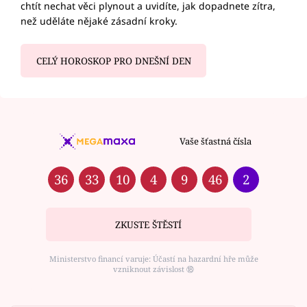
chtít nechat věci plynout a uvidíte, jak dopadnete zítra,
než uděláte nějaké zásadní kroky.
CELÝ HOROSKOP PRO DNEŠNÍ DEN
Vaše šťastná čísla
36
33
10
4
9
46
2
ZKUSTE ŠTĚSTÍ
Ministerstvo financí varuje: Účastí na hazardní hře může
vzniknout závislost ⑱