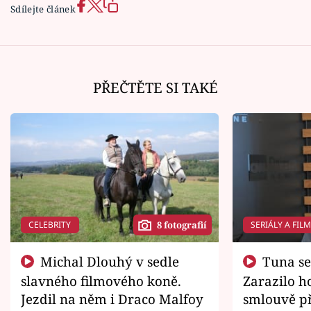
Sdílejte článek
PŘEČTĚTE SI TAKÉ
CELEBRITY
SERIÁLY A FIL
8 fotografií
Michal Dlouhý v sedle
Tuna se chtěl vrátit domů.
slavného filmového koně.
Zarazilo ho
Jezdil na něm i Draco Malfoy
smlouvě př