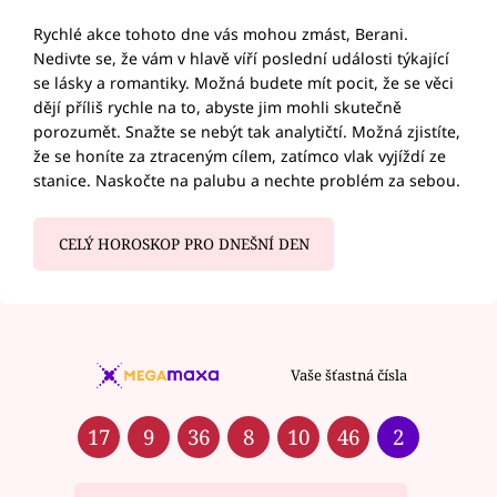
Rychlé akce tohoto dne vás mohou zmást, Berani.
Nedivte se, že vám v hlavě víří poslední události týkající
se lásky a romantiky. Možná budete mít pocit, že se věci
dějí příliš rychle na to, abyste jim mohli skutečně
porozumět. Snažte se nebýt tak analytičtí. Možná zjistíte,
že se honíte za ztraceným cílem, zatímco vlak vyjíždí ze
stanice. Naskočte na palubu a nechte problém za sebou.
CELÝ HOROSKOP PRO DNEŠNÍ DEN
Vaše šťastná čísla
17
9
36
8
10
46
2