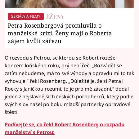
SERIÁLY A FILMY
Petra Rosenbergová promluvila o
manželské krizi. Ženy mají o Roberta
zájem kvůli zářezu
O rozvodu s Petrou, se kterou se Robert rozešel
koncem loňského roku, prý není řeč. „Rozvádět se
zatím nebudeme, má to své výhody a opravdu mi to tak
vyhovuje,“ řekl Rosenberg. „Důležité je, že si Petra i
Rocky s Janičkou rozumí, to je pro mě zásadní,“ dodal
jeden z nejslavnějších českých pornoherců, který podle
svých slov našel po boku mladší partnerky opravdové
štěstí.
Podívejte se, co řekl Robert Rosenberg o rozpadu
manželství s Petrou: