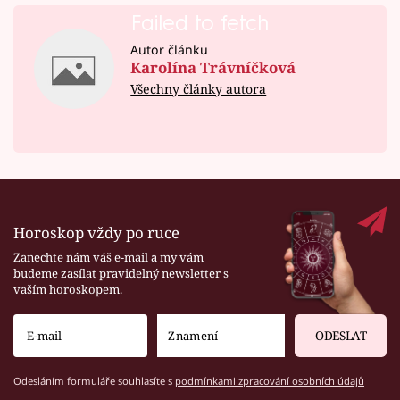
Failed to fetch
Autor článku
Karolína Trávníčková
Všechny články autora
Horoskop vždy po ruce
Zanechte nám váš e-mail a my vám
budeme zasílat pravidelný newsletter s
vaším horoskopem.
ODESLAT
Odesláním formuláře souhlasíte s
podmínkami zpracování osobních údajů