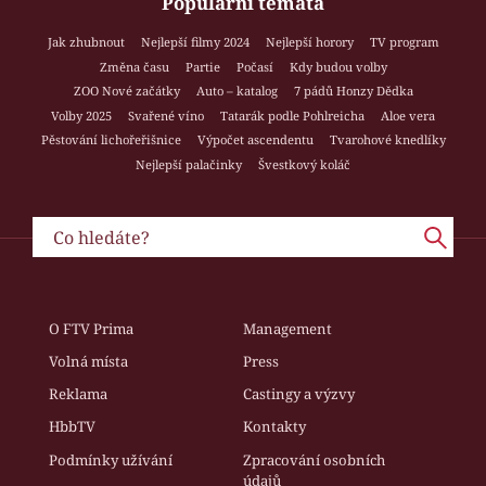
Populární témata
Jak zhubnout
Nejlepší filmy 2024
Nejlepší horory
TV program
Změna času
Partie
Počasí
Kdy budou volby
ZOO Nové začátky
Auto – katalog
7 pádů Honzy Dědka
Volby 2025
Svařené víno
Tatarák podle Pohlreicha
Aloe vera
Pěstování lichořeřišnice
Výpočet ascendentu
Tvarohové knedlíky
Nejlepší palačinky
Švestkový koláč
O FTV Prima
Management
Volná místa
Press
Reklama
Castingy a výzvy
HbbTV
Kontakty
Podmínky užívání
Zpracování osobních
údajů