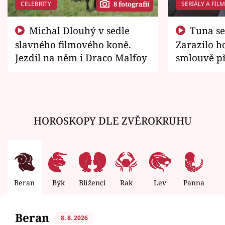
CELEBRITY
SERIÁLY A FIL
8 fotografií
Michal Dlouhý v sedle
Tuna se chtěl vrátit domů.
slavného filmového koně.
Zarazilo ho
Jezdil na něm i Draco Malfoy
smlouvě př
zemřít
HOROSKOPY DLE ZVĚROKRUHU
Beran
Býk
Blíženci
Rak
Lev
Panna
V
Beran
8. 8. 2026