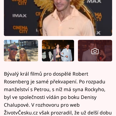
Horoskopy
Sledujte prima+
Filmový festival Karlovy Vary
Pořady
Mámy sobě
Přihlášení
Bývalý král filmů pro dospělé Robert
Rosenberg je samé překvapení. Po rozpadu
Sledujte nás
manželství s Petrou, s níž má syna Rockyho,
byl ve společnosti vídán po boku Denisy
Chalupové. V rozhovoru pro web
ŽivotvČesku.cz však prozradil, že už delší dobu