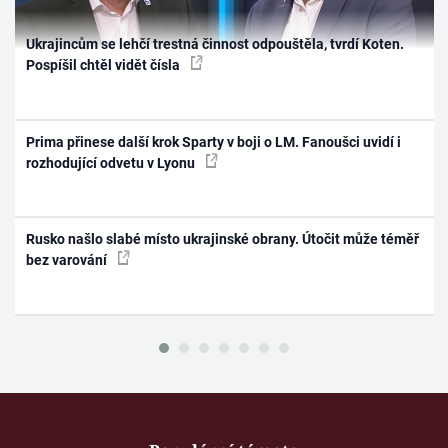
Ukrajincům se lehčí trestná činnost odpouštěla, tvrdí Koten.
Pospíšil chtěl vidět čísla
Prima přinese další krok Sparty v boji o LM. Fanoušci uvidí i
rozhodující odvetu v Lyonu
Rusko našlo slabé místo ukrajinské obrany. Útočit může téměř
bez varování