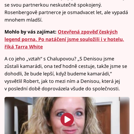
se svou partnerkou neskutečně spokojený.
Rosenbergově partnerce je osmadvacet let, ale vypadá
mnohem mladší.
Mohlo by vás zajímat:
Otevřená zpověď českých
legend porna. Po natáčení jsme souložili i v hotelu,
říká Tarra White
A co jeho „vztah“ s Chalupovou? „S Denisou jsme
zůstali kamarádi, ona teď hodně cestuje, takže jsme se
dohodli, že bude lepší, když budeme kamarádi,“
vysvětlil Robert, jak to mezi ním a Denisou, která jej
v poslední době doprovázela všude do společnosti.