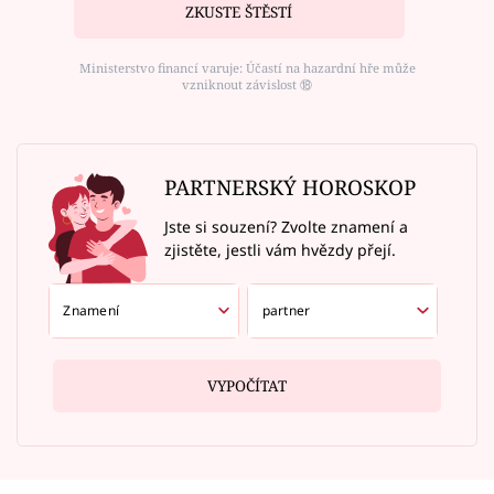
ZKUSTE ŠTĚSTÍ
Ministerstvo financí varuje: Účastí na hazardní hře může
vzniknout závislost ⑱
PARTNERSKÝ HOROSKOP
Jste si souzení? Zvolte znamení a
zjistěte, jestli vám hvězdy přejí.
VYPOČÍTAT