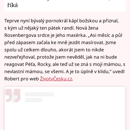
říká
Teprve nyní bývalý pornokrál kápl božskou a přiznal,
s kým už nějaký ten pátek randí. Nová žena
Rosenbergova srdce je jeho masérka. „Asi měsíc a půl
před zápasem začala ke mně jezdit masírovat. Jsme
spolu už celkem dlouho, akorát jsem to nikde
nezveřejňoval, protože jsem nevěděl, jak na ni bude
reagovat Péťa, Rocky, ale teď už se zná s mojí mámou, s
nevlastní mámou, se všemi. A je to úplně v klidu,“ uvedl
Robert pro web
ŽivotvČesku.cz
.