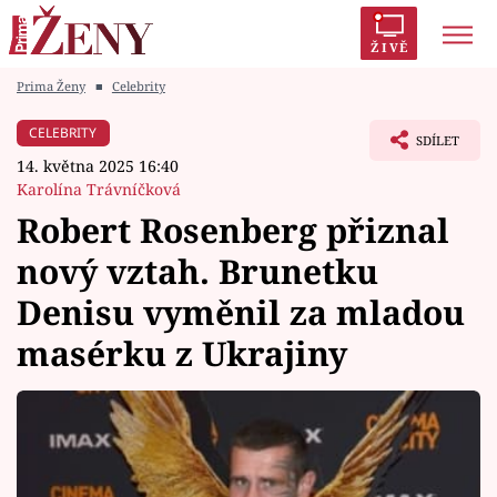
ŽIVĚ
Prima Ženy
■
Celebrity
Trendy:
Polabí
Inspekce
Prostřeno!
AYTO?
CELEBRITY
SDÍLET
Módní alarm
Zrádci
Proměny
14. května 2025 16:40
Karolína Trávníčková
Robert Rosenberg přiznal
nový vztah. Brunetku
Témata
Denisu vyměnil za mladou
Celebrity
masérku z Ukrajiny
Vztahy
Seriály