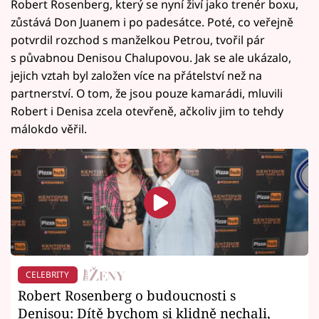
Robert Rosenberg, který se nyní živí jako trenér boxu,
zůstává Don Juanem i po padesátce. Poté, co veřejně
potvrdil rozchod s manželkou Petrou, tvořil pár
s půvabnou Denisou Chalupovou. Jak se ale ukázalo,
jejich vztah byl založen více na přátelství než na
partnerství. O tom, že jsou pouze kamarádi, mluvili
Robert i Denisa zcela otevřeně, ačkoliv jim to tehdy
málokdo věřil.
CELEBRITY
Robert Rosenberg o budoucnosti s
Denisou: Dítě bychom si klidně nechali,