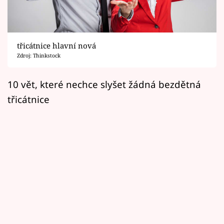
Horoskopy
Sledujte prima+
třicátnice hlavní nová
Filmový festival Karlovy Vary
Zdroj: Thinkstock
Pořady
10 vět, které nechce slyšet žádná bezdětná
třicátnice
Mámy sobě
Přihlášení
Sledujte nás