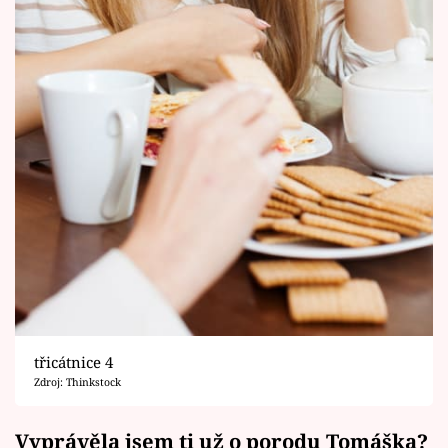
třicátnice 4
Zdroj: Thinkstock
Vyprávěla jsem ti už o porodu Tomáška?