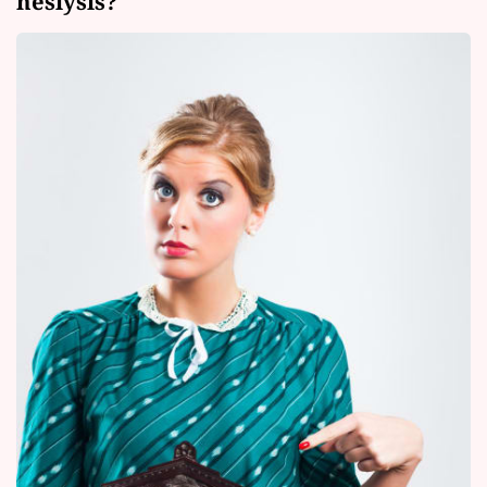
neslyšíš?