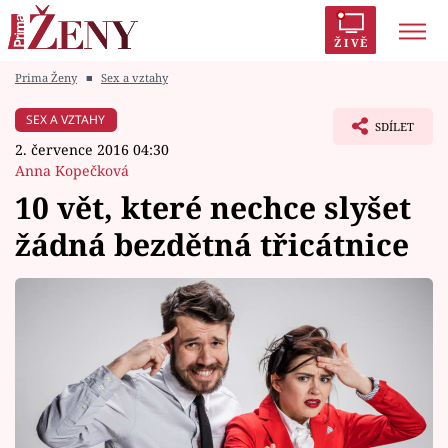
ŽIVĚ
Prima Ženy
■
Sex a vztahy
Trendy:
Polabí
Inspekce
Prostřeno!
AYTO?
SEX A VZTAHY
SDÍLET
Módní alarm
Zrádci
Proměny
2. července 2016 04:30
Anna Kopečková
10 vět, které nechce slyšet
žádná bezdětná třicátnice
Témata
Celebrity
Vztahy
Seriály