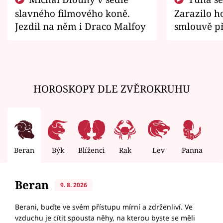
slavného filmového koně.
Zarazilo ho
Jezdil na něm i Draco Malfoy
smlouvě př
zemřít
HOROSKOPY DLE ZVĚROKRUHU
Beran
Býk
Blíženci
Rak
Lev
Panna
V
Beran
9. 8. 2026
Berani, buďte ve svém přístupu mírní a zdrženliví. Ve
vzduchu je cítit spousta něhy, na kterou byste se měli