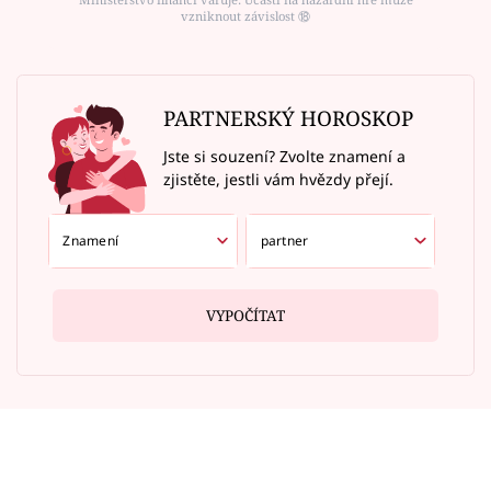
vzniknout závislost ⑱
PARTNERSKÝ HOROSKOP
Jste si souzení? Zvolte znamení a
zjistěte, jestli vám hvězdy přejí.
VYPOČÍTAT