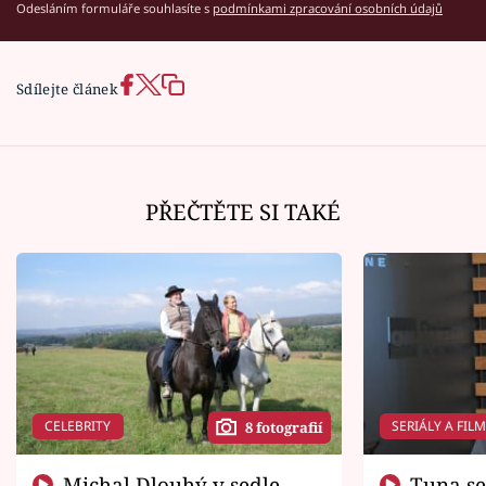
Odesláním formuláře souhlasíte s
podmínkami zpracování osobních údajů
Sdílejte článek
PŘEČTĚTE SI TAKÉ
CELEBRITY
SERIÁLY A FIL
8 fotografií
Michal Dlouhý v sedle
Tuna se chtěl vrátit domů.