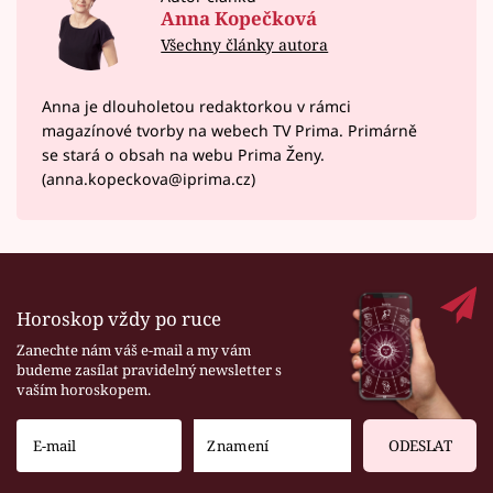
Anna Kopečková
Všechny články autora
Anna je dlouholetou redaktorkou v rámci
magazínové tvorby na webech TV Prima. Primárně
se stará o obsah na webu Prima Ženy.
(anna.kopeckova@iprima.cz)
Horoskop vždy po ruce
Zanechte nám váš e-mail a my vám
budeme zasílat pravidelný newsletter s
vaším horoskopem.
ODESLAT