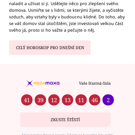
naladit a užívat si ji. Udělejte něco pro zlepšení svého
domova. Usmiřte se s lidmi, se kterými žijete, a vyčistěte
vzduch, aby vztahy byly v budoucnu klidné. Do toho, aby
se váš domov stal útočištěm, jste investovali velkou část
svého já, proto si ho važte a pečujte o něj.
CELÝ HOROSKOP PRO DNEŠNÍ DEN
Vaše šťastná čísla
41
39
12
13
11
46
2
ZKUSTE ŠTĚSTÍ
Ministerstvo financí varuje: Účastí na hazardní hře může