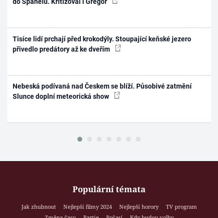
do Španělů. Kritizoval i Gregor
Tisíce lidí prchají před krokodýly. Stoupající keňské jezero
přivedlo predátory až ke dveřím
Nebeská podívaná nad Českem se blíží. Působivé zatmění
Slunce doplní meteorická show
Populární témata
Jak zhubnout
Nejlepší filmy 2024
Nejlepší horory
TV program
Změna času
Partie
Počasí
Kdy budou volby