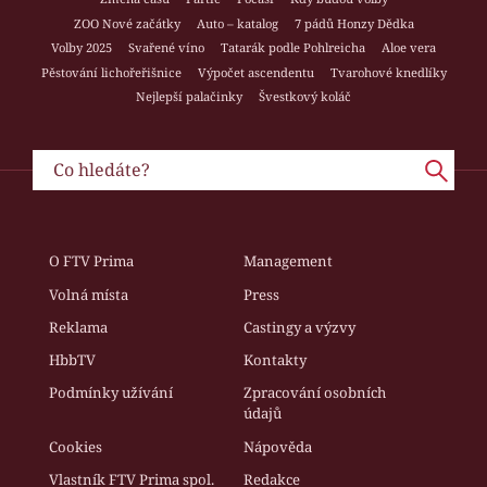
ZOO Nové začátky
Auto – katalog
7 pádů Honzy Dědka
Volby 2025
Svařené víno
Tatarák podle Pohlreicha
Aloe vera
Pěstování lichořeřišnice
Výpočet ascendentu
Tvarohové knedlíky
Nejlepší palačinky
Švestkový koláč
O FTV Prima
Management
Volná místa
Press
Reklama
Castingy a výzvy
HbbTV
Kontakty
Podmínky užívání
Zpracování osobních
údajů
Cookies
Nápověda
Vlastník FTV Prima spol.
Redakce