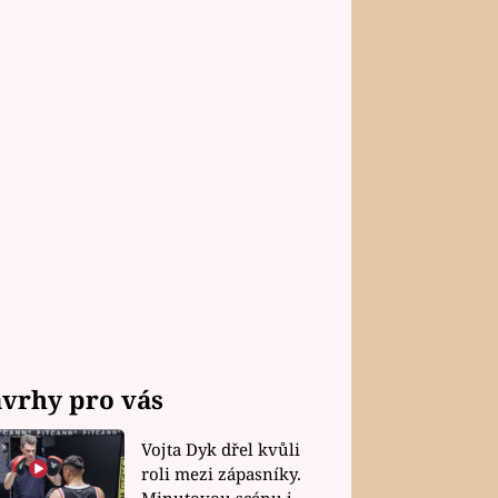
vrhy pro vás
Vojta Dyk dřel kvůli
roli mezi zápasníky.
Minutovou scénu jel