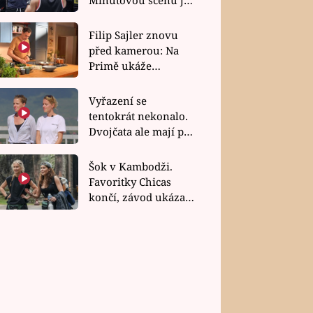
bez dubla
Filip Sajler znovu
před kamerou: Na
Primě ukáže
poctivou kuchyni i
rychlé recepty
Vyřazení se
tentokrát nekonalo.
Dvojčata ale mají po
uzavření třetí etapy
závodu nůž na krku
Šok v Kambodži.
Favoritky Chicas
končí, závod ukázal
svou nejtvrdší tvář