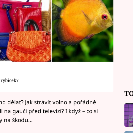
 rybiček?
TO
nd dělat? Jak strávit volno a pořádně
i na gauči před televizí? I když – co si
 na škodu...