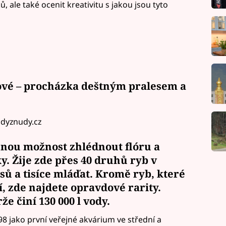
ů, ale také ocenit kreativitu s jakou jsou tyto
vé – procházka deštným pralesem a
udyznudy.cz
čnou možnost zhlédnout flóru a
y. Žije zde přes 40 druhů ryb v
ů a tisíce mláďat. Kromě ryb, které
, zde najdete opravdové rarity.
e činí 130 000 l vody.
8 jako první veřejné akvárium ve střední a