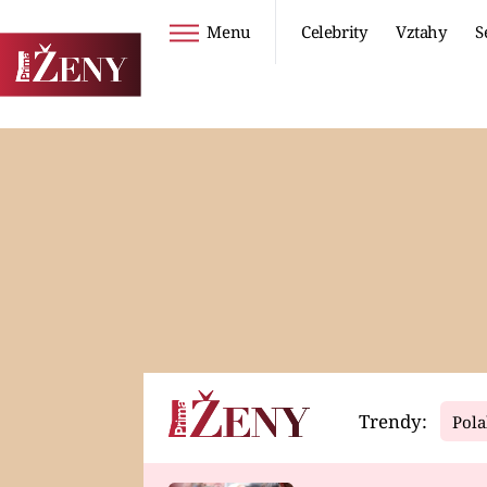
Menu
Celebrity
Vztahy
S
Seriály
Životní styl
ZOO
DIETY A HUBNUTÍ
PROSTŘENO!
CESTOVÁNÍ A
DOVOLENÁ
DUCH
ZDRAVÍ
Trendy:
Pola
Horoskopy
Video
ASTROČLÁNKY
SERIÁLY