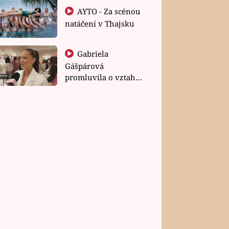
AYTO - Za scénou
natáčení v Thajsku
Gabriela
Gášpárová
promluvila o vztahu
a zakládání rodiny