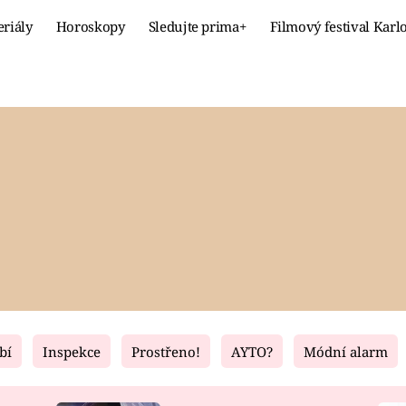
eriály
Horoskopy
Sledujte prima+
Filmový festival Karl
Celebrity
Recept
MÓDA A KRÁSA
HLAVNÍ JÍ
VZTAHY A SEX
SLADKÉ
PRIMA MAMINKA
ZDRAVÉ
bí
Inspekce
Prostřeno!
AYTO?
Módní alarm
Fresh
Living
RECEPTY
BYDLENÍ