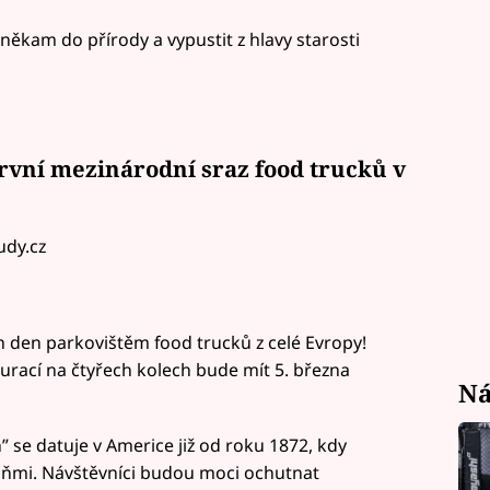
 někam do přírody a vypustit z hlavy starosti
rvní mezinárodní sraz food trucků v
udy.cz
 den parkovištěm food trucků z celé Evropy!
urací na čtyřech kolech bude mít 5. března
Ná
” se datuje v Americe již od roku 1872, kdy
oňmi. Návštěvníci budou moci ochutnat