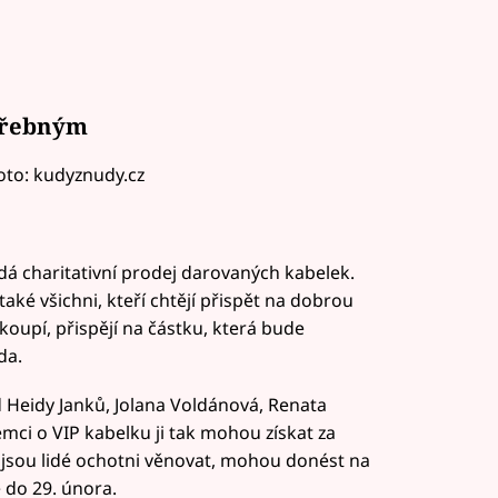
třebným
to: kudyznudy.cz
á charitativní prodej darovaných kabelek.
 také všichni, kteří chtějí přispět na dobrou
i koupí, přispějí na částku, která bude
da.
 Heidy Janků, Jolana Voldánová, Renata
emci o VIP kabelku ji tak mohou získat za
é jsou lidé ochotni věnovat, mohou donést na
 do 29. února.