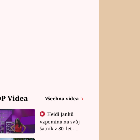
P Videa
Všechna videa
Heidi Janků
vzpomíná na svůj
šatník z 80. let -
Shopaholičky