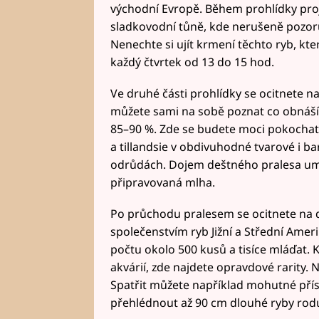
východní Evropě. Během prohlídky pro
sladkovodní tůně, kde nerušeně pozoru
Nenechte si ujít krmení těchto ryb, kte
každý čtvrtek od 13 do 15 hod.
Ve druhé části prohlídky se ocitnete n
můžete sami na sobě poznat co obnáší 
85–90 %. Zde se budete moci pokochat k
a tillandsie v obdivuhodné tvarové i ba
odrůdách. Dojem deštného pralesa umo
připravovaná mlha.
Po průchodu pralesem se ocitnete na 
společenstvím ryb Jižní a Střední Ameri
počtu okolo 500 kusů a tisíce mláďat. 
akvárií, zde najdete opravdové rarity. N
Spatřit můžete například mohutné pří
přehlédnout až 90 cm dlouhé ryby rodu