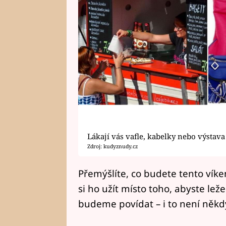
Lákají vás vafle, kabelky nebo výstava
Zdroj: kudyznudy.cz
Přemýšlíte, co budete tento víke
si ho užít místo toho, abyste ležel
budeme povídat – i to není někdy