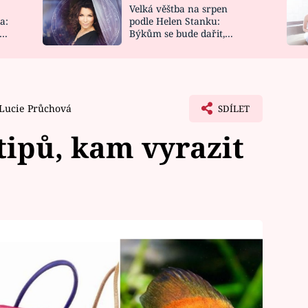
Velká věštba na srpen
NOVINKY
ZAHRADA
a:
podle Helen Stanku:
y
Býkům se bude dařit,
VIDEORECEPTY
DESIGN
Vodnáře čeká jízda
Lucie Průchová
SDÍLET
tipů, kam vyrazit