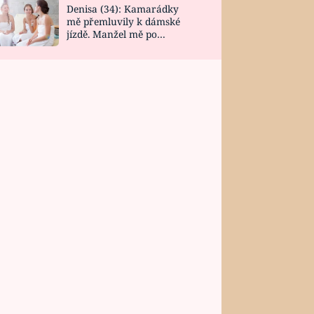
Denisa (34): Kamarádky
mě přemluvily k dámské
jízdě. Manžel mě po
návratu zaskočil