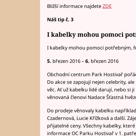
Bližší informace najdete
ZDE
Náš tip č. 3
I kabelky mohou pomoci po
I kabelky mohou pomoci potřebným, fo
5.
březen 2016 –
6.
březen 2016
Obchodní centrum Park Hostivař pořád
Do akce se zapojují nejen celebrity, ale
věc. Ať už kabelku lidé darují, nebo si j
věnovaná členovi Nadace Šťastná hvěz
Do prodeje věnovaly kabelku například
Czadernová, Lucie Křížková a další. Záj
přijatelné ceny. Všechny kabelky, kter
informace OC Parku Hostivař v 1. patře