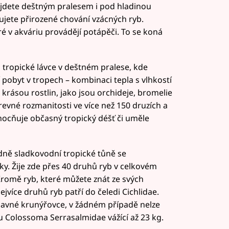
jdete deštným pralesem i pod hladinou
jete přirozené chování vzácných ryb.
ré v akváriu provádějí potápěči. To se koná
a tropické lávce v deštném pralese, kde
pobyt v tropech – kombinaci tepla s vlhkostí
rásou rostlin, jako jsou orchideje, bromelie
revné rozmanitosti ve více než 150 druzích a
cňuje občasný tropický déšť či uměle
dně sladkovodní tropické tůně se
ky. Žije zde přes 40 druhů ryb v celkovém
Kromě ryb, které můžete znát ze svých
ejvíce druhů ryb patří do čeledi Cichlidae.
savné krunýřovce, v žádném případě nelze
 Colossoma Serrasalmidae vážící až 23 kg.