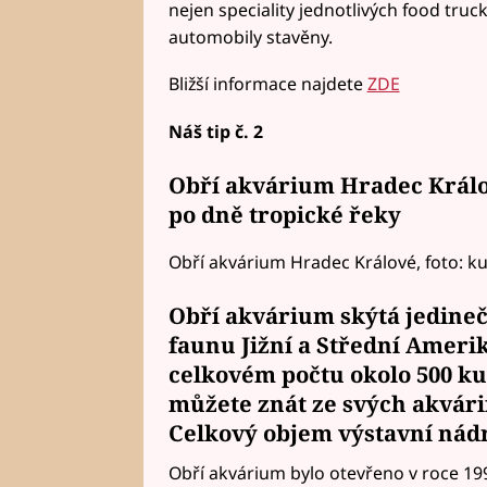
nejen speciality jednotlivých food truck
automobily stavěny.
Bližší informace najdete
ZDE
Náš tip č. 2
Obří akvárium Hradec Králo
po dně tropické řeky
Obří akvárium Hradec Králové, foto: k
Obří akvárium skýtá jedine
faunu Jižní a Střední Amerik
celkovém počtu okolo 500 kus
můžete znát ze svých akvárií
Celkový objem výstavní nádrž
Obří akvárium bylo otevřeno v roce 199